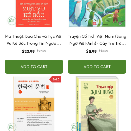
Ma Thuật, Bùa Chú và Tục Việt
Truyện Cổ Tích Việt Nam (Song
Vu Kê Bốc Trong Tín Ngướng
Ngữ Việt-Anh) - Cây Tre Trăm
Dân Gian Của Người Việt
Đốt
$22.99
$27.00
$8.99
$13.00
ADD TO CART
ADD TO CART
SALE