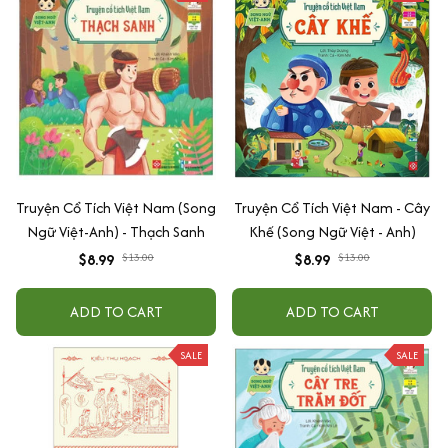
Truyện Cổ Tích Việt Nam (Song
Truyện Cổ Tích Việt Nam - Cây
Ngữ Việt-Anh) - Thạch Sanh
Khế (Song Ngữ Việt - Anh)
$8.99
$13.00
$8.99
$13.00
ADD TO CART
ADD TO CART
SALE
SALE