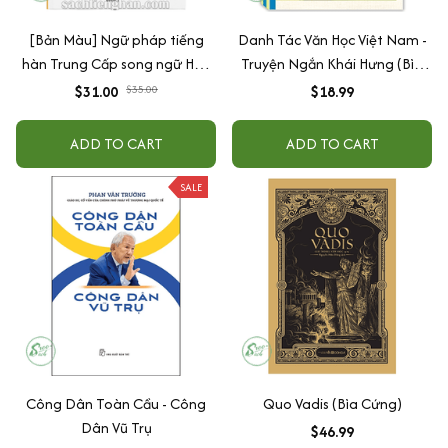
[Bản Màu] Ngữ pháp tiếng
Danh Tác Văn Học Việt Nam -
hàn Trung Cấp song ngữ Hàn
Truyện Ngắn Khái Hưng (Bìa
Việt - Châu Ngọc Yến
Mềm)
$31.00
$35.00
$18.99
ADD TO CART
ADD TO CART
SALE
Công Dân Toàn Cầu - Công
Quo Vadis (Bìa Cứng)
Dân Vũ Trụ
$46.99