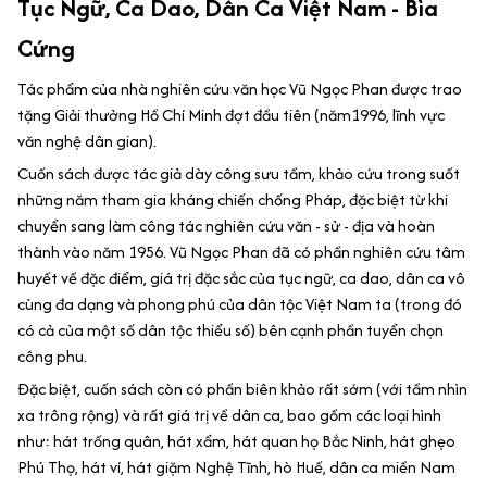
Tục Ngữ, Ca Dao, Dân Ca Việt Nam - Bìa
Cứng
Tác phẩm của nhà nghiên cứu văn học Vũ Ngọc Phan được trao
tặng Giải thưởng Hồ Chí Minh đợt đầu tiên (năm1996, lĩnh vực
văn nghệ dân gian).
Cuốn sách được tác giả dày công sưu tầm, khảo cứu trong suốt
những năm tham gia kháng chiến chống Pháp, đặc biệt từ khi
chuyển sang làm công tác nghiên cứu văn - sử - địa và hoàn
thành vào năm 1956. Vũ Ngọc Phan đã có phần nghiên cứu tâm
huyết về đặc điểm, giá trị đặc sắc của tục ngữ, ca dao, dân ca vô
cùng đa dạng và phong phú của dân tộc Việt Nam ta (trong đó
có cả của một số dân tộc thiểu số) bên cạnh phần tuyển chọn
công phu.
Đặc biệt, cuốn sách còn có phần biên khảo rất sớm (với tầm nhìn
xa trông rộng) và rất giá trị về dân ca, bao gồm các loại hình
như: hát trống quân, hát xẩm, hát quan họ Bắc Ninh, hát ghẹo
Phú Thọ, hát ví, hát giặm Nghệ Tĩnh, hò Huế, dân ca miền Nam