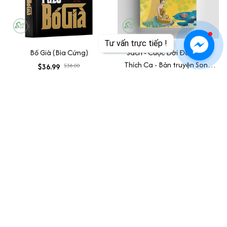
Tư vấn trực tiếp !
Bố Già (Bìa Cứng)
Sách - Cuộc Đời Đức Phật
Thích Ca - Bản truyện Song
$36.99
$38.00
ngữ Anh - Việt (Vĩnh Nghiêm
$34.99
$40.00
Books)
ADD TO CART
ADD TO CART
SALE