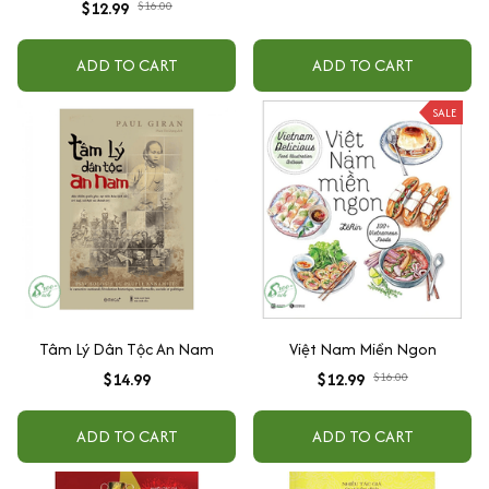
$12.99
$16.00
ADD TO CART
ADD TO CART
SALE
Tâm Lý Dân Tộc An Nam
Việt Nam Miền Ngon
$14.99
$12.99
$16.00
ADD TO CART
ADD TO CART