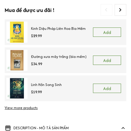
Mua để được ưu đãi !
Kinh Diệu Pháp Liên Hoa Bìa Mềm
Add
$29.99
Đường xưa mây trắng (bìa mềm)
Add
$34.99
Linh Hồn Song Sinh
Add
$19.99
View more products
Vi
DESCRIPTION - MÔ TẢ SẢN PHẨM