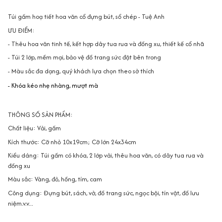
Túi gấm hoạ tiết hoa văn cổ đựng bút, sổ chép - Tuệ Anh
ƯU ĐIỂM:
- Thêu hoa văn tinh tế, kết hợp dây tua rua và đồng xu, thiết kế cổ nhã
- Túi 2 lớp, mềm mại, bảo vệ đồ trang sức đặt bên trong
- Màu sắc đa dạng, quý khách lựa chọn theo sở thích
- Khóa kéo nhẹ nhàng, mượt mà
THÔNG SỐ SẢN PHẨM:
Chất liệu: Vải, gấm
Kích thước: Cỡ nhỏ 10x19cm; Cỡ lớn 24x34cm
Kiểu dáng: Túi gấm có khóa, 2 lớp vải, thêu hoa văn, có dây tua rua và
đồng xu
Màu sắc: Vàng, đỏ, hồng, tím, cam
Công dụng: Đựng bút, sách, vở, đồ trang sức, ngọc bội, tín vật, đồ lưu
niệm.v.v...