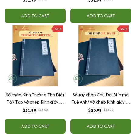
ADD TO CART
ADD TO CART
SALE
SALE
Sổ chép Kinh Trường Thọ Diệt
Sổ tay chép Chú Đại Bi in mờ
Tội/ Tập vở chép Kinh giấy cổ
Tuệ Anh/ Vở chép Kinh giấy cổ
in mờ Tuệ Anh (Tặng Hộp
(Tặng kèm Hộp đựng Kinh)
$31.99
$38.00
$30.99
$36.00
đựng)
ADD TO CART
ADD TO CART