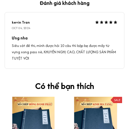
Đánh giá khách hàng
kevin Tran
OCT 04, 2024
Ưng nha
Siêu sát đề thi, mình được hỏi 10 câu thì bập bẹ được mấy từ
vựng xong pass nè, KHUYẾN NGHỊ CAO, CHẤT LƯỢNG SẢN PHẨM
TUYỆT VỜI
Có thể bạn thích
SALE