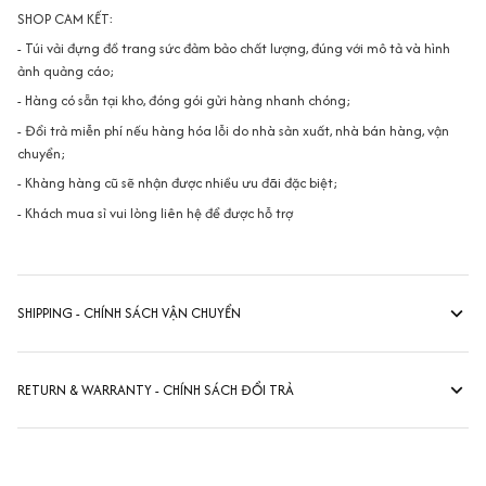
SHOP CAM KẾT:
- Túi vải đựng đồ trang sức đảm bảo chất lượng, đúng với mô tả và hình
ảnh quảng cáo;
- Hàng có sẵn tại kho, đóng gói gửi hàng nhanh chóng;
- Đổi trả miễn phí nếu hàng hóa lỗi do nhà sản xuất, nhà bán hàng, vận
chuyển;
- Khàng hàng cũ sẽ nhận được nhiều ưu đãi đặc biệt;
- Khách mua sỉ vui lòng liên hệ để được hỗ trợ
SHIPPING - CHÍNH SÁCH VẬN CHUYỂN
RETURN & WARRANTY - CHÍNH SÁCH ĐỔI TRẢ