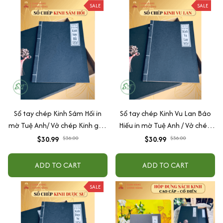
SALE
SALE
Sổ tay chép Kinh Sám Hối in
Sổ tay chép Kinh Vu Lan Báo
mờ Tuệ Anh/ Vở chép Kinh giấy
Hiếu in mờ Tuệ Anh / Vở chép
cổ (Tặng kèm Hộp đựng)
Kinh giấy cổ (Tặng kèm Hộp
$30.99
$36.00
$30.99
$36.00
đựng)
ADD TO CART
ADD TO CART
SALE