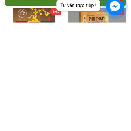
Tư vấn trực tiếp !
SALE
SALE
Sách chép kinh Combo 6
VỞ CHÉP KINH SONG NGỮ -
Quyển, Kinh Địa tạng, Sám Hối,
PHẬT THUYẾT BÁT ĐẠI NHÂN
Chú đại bi, Hồng danh, Dược
GIÁC KINH ( CHÉP CHỮ HÁN +
$99.99
$127.00
$20.99
$23.00
sư, Vu lan
CHÉP CHỮ VIỆT )
ADD TO CART
ADD TO CART
SALE