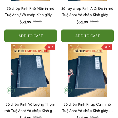
Sổ chép Kinh Phổ Môn in mờ
Sổ tay chép Kinh A Di Đà in mờ
Tuệ Anh / Vở chép Kinh giấy cổ
Tuệ Anh/ Vở chép Kinh giấy cổ
(Tặng kèm Hộp đựng)
(Tặng kèm Hộp đựng Kinh)
$31.99
$38.00
$31.99
$38.00
ADD TO CART
ADD TO CART
SALE
SALE
Sổ chép Kinh Vô Lượng Thọ in
Sổ chép Kinh Pháp Cú in mờ
mờ Tuệ Anh/ Vở chép Kinh giấy
Tuệ Anh/ Vở chép Kinh giấy cổ
cổ (Tặng kèm Hộp đựng Kinh)
(Tặng kèm Hộp đựng)
$31.99
$33.00
$31.99
$38.00