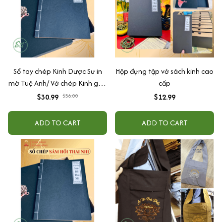
Sổ tay chép Kinh Dược Sư in
Hộp đựng tập vở sách kinh cao
mờ Tuệ Anh/ Vở chép Kinh giấy
cấp
cổ (Tặng kèm Hộp đựng)
$30.99
$36.00
$12.99
ADD TO CART
ADD TO CART