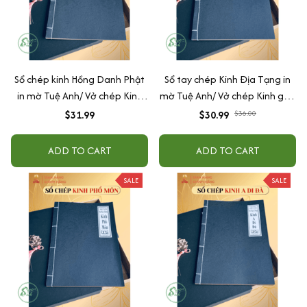
Sổ chép kinh Hồng Danh Phật
Sổ tay chép Kinh Địa Tạng in
in mờ Tuệ Anh/ Vở chép Kinh
mờ Tuệ Anh/ Vở chép Kinh giấy
giấy cổ (Tặng kèm Hộp đựng
cổ (Tặng kèm Hộp đựng Kinh)
$31.99
$30.99
$36.00
Kinh)
ADD TO CART
ADD TO CART
SALE
SALE