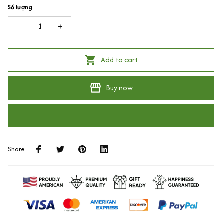
Số lượng
Add to cart
Buy now
Share