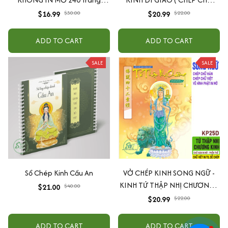
(không kèm hộp)
HÁN + CHÉP CHỮ VIỆT ) -
$16.99
$30.00
$20.99
$22.00
KP26D
ADD TO CART
ADD TO CART
SALE
SALE
Sổ Chép Kinh Cầu An
VỞ CHÉP KINH SONG NGỮ -
KINH TỨ THẬP NHỊ CHƯƠNG (
$21.00
$40.00
CHÉP CHỮ HÁN + CHÉP CHỮ
$20.99
$22.00
VIỆT ) - KP25D
ADD TO CART
ADD TO CART