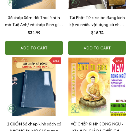
Sổ chép Sám Hối Thai Nhi in
Túi Phật Tử size lớn đựng kinh
mờ Tuệ Anh/ vở chép Kinh giấy
kệ và nhiều vật dụng cá nhân
cổ (Tặng kèm Hộp đựng)
vải thô thêu sen bền đẹp
$31.99
$18.74
ADD TO CART
ADD TO CART
SALE
SALE
1 CUỐN Sổ chép kinh sách cổ
VỞ CHÉP KINH SONG NGỮ -
KHÔNG IN MỜ 240 trang
KINH DI GIÁO ( CHÉP CHỮ