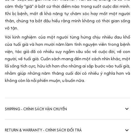
cảm thấy "già" ở bất cứ thời điểm nào trong suốt cuộc đời mình.
Khi bị bệnh, mất đi khả năng tự chăm sóc hay mất một người
thân, chúng ta bắt đầu hiểu rằng mình không có thời gian sống
vô tận.
Với kinh nghiệm của một người từng hứng chịu nhiều đau khổ
của tuổi già và hơn mười năm làm tình nguyện viên trong bệnh
viện, tác giả đã có nhiều suy ngẫm sâu sắc về cuộc đời, về con
người, về tuổi già. Cuốn sách mang đến một cách nhìn khác, một
lối sống tích cực, hữu ích hơn cho những ai sắp bước vào tuổi già,
nhằm giúp những năm tháng cuối đời có nhiều ý nghĩa hơn và
không còn là nỗi phiền muộn, u buồn nữa.
SHIPPING - CHÍNH SÁCH VẬN CHUYỂN
RETURN & WARRANTY - CHÍNH SÁCH ĐỔI TRẢ