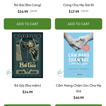
Bố Già (Bìa Cứng)
Cùng Cha Mẹ Già Đi
$36.99
$38.00
$17.99
$20.00
ADD TO CART
ADD TO CART
Bố Già (Bìa mềm)
Cẩm Nang Chăm Sóc Cha Mẹ
Già
$34.99
$40.99