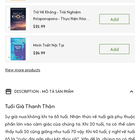
Trở Về Không - Trải Nghiệm
Ho'oponopono - Thực Hiện Hóa
Add
Những Phép Màu Trong Cuộc Sống
$21.99
Minh Triết Nội Tại
Add
$24.99
View more products
DESCRIPTION - MÔ TẢ SẢN PHẨM
Tuổi Già Thanh Thản
Sự già nua không khi ta 65 tuổi. Nhận thức về tuổi già phụ thuộc
phần lớn vào cảm giác của chúng ta. Khi 20 tuổi, ta có thể cảm
thấy tuổi 30 cũng giống như tuổi 70 vậy. Khi 40 tuổi, ý nghĩ về tuổi
65 là "cuộc đời gần như kết thúc rồi". Vấn đề là, chúng ta có thể