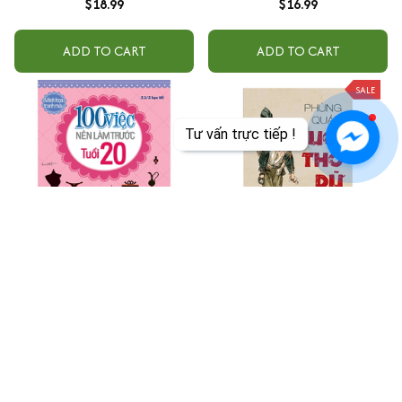
$18.99
$16.99
ADD TO CART
ADD TO CART
SALE
Tư vấn trực tiếp !
100 việc nên làm trước tuổi 20
Tuổi Thơ Dữ Dội - Tập 1
$13.99
$27.99
$30.00
ADD TO CART
ADD TO CART
SALE