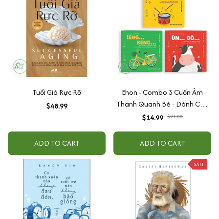
Tuổi Già Rực Rỡ
Ehon - Combo 3 Cuốn Âm
Thanh Quanh Bé - Dành Cho
$48.99
Trẻ Từ 0 - 6 Tuổi
$14.99
$21.00
ADD TO CART
ADD TO CART
SALE