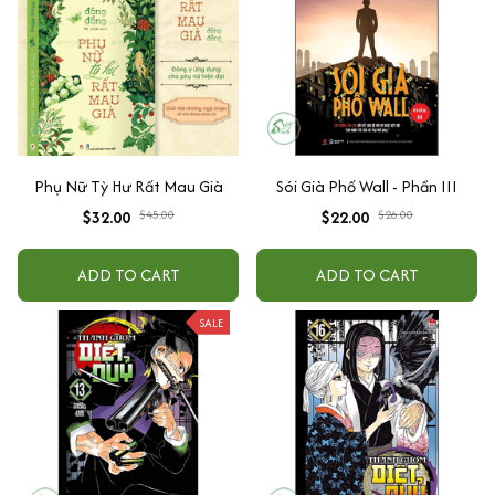
Phụ Nữ Tỳ Hư Rất Mau Già
Sói Già Phố Wall - Phần III
$32.00
$45.00
$22.00
$26.00
ADD TO CART
ADD TO CART
SALE