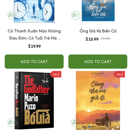
Có Thanh Xuân Nào Không
Ông Già Và Biển Cả
Đau Đớn, Có Tuổi Trẻ Nào
$10.99
$14.00
Không Bão Giông
$19.99
ADD TO CART
ADD TO CART
SALE
SALE