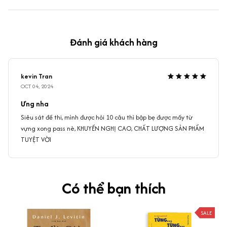
Đánh giá khách hàng
kevin Tran
OCT 04, 2024
Ưng nha
Siêu sát đề thi, mình được hỏi 10 câu thì bập bẹ được mấy từ
vựng xong pass nè, KHUYẾN NGHỊ CAO, CHẤT LƯỢNG SẢN PHẨM
TUYỆT VỜI
Có thể bạn thích
SALE