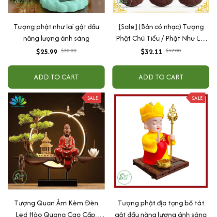
Tượng phật như lai gật đầu
[Sale] (Bản có nhạc) Tượng
năng lượng ánh sáng
Phật Chú Tiểu / Phật Như Lai
Gõ Mõ Tụng Kinh Có 6 Bài
$25.99
$30.00
$32.11
$47.00
Nhạc (Ship 4-7 ngày)
ADD TO CART
ADD TO CART
SALE
SALE
Tượng Quan Âm Kèm Đèn
Tượng phật địa tạng bồ tát
Led Hào Quang Cao Cấp,
gật đầu năng lượng ánh sáng