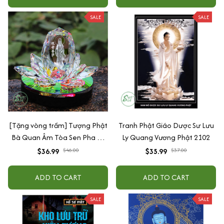
SALE
SALE
[Tặng vòng trầm] Tượng Phật
Tranh Phật Giáo Dược Sư Lưu
Bà Quan Âm Tòa Sen Pha Lê
Ly Quang Vương Phật 2102
Trang Trí Taplo Ô Tô, Bàn Làm
$36.99
$46.00
$35.99
$37.00
Việc
ADD TO CART
ADD TO CART
SALE
SALE