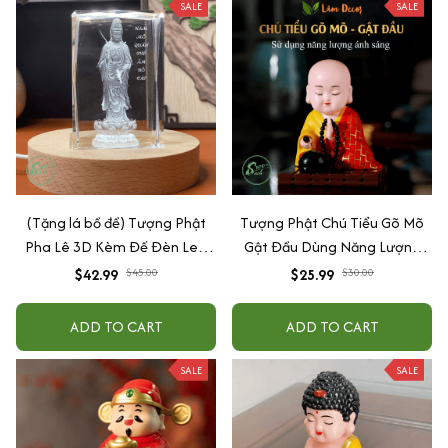
SALE
SALE
(Tặng lá bồ đề) Tượng Phật
Tượng Phật Chú Tiểu Gõ Mõ
Pha Lê 3D Kèm Đế Đèn Led
Gật Đầu Dùng Năng Lượng
(Tượng Địa Tạng, Tượng A Di
Ánh Sáng
$42.99
$45.00
$25.99
$30.00
Đà, Tượng Thích Ca, Tượng
Quan Âm, Tượng Dược Sư)
ADD TO CART
ADD TO CART
SALE
SALE