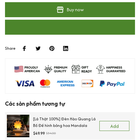
Buy now
Share
Các sản phẩm tương tự
[Lá Thật 100%] Đèn Hào Quang Lá
Bồ Đề hình bông hoa Mandala
Add
$49.99
$54.00