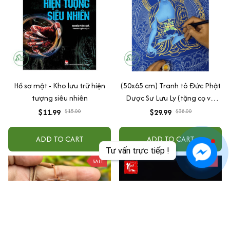
Hồ sơ mật - Kho lưu trữ hiện
(50x65 cm) Tranh tô Đức Phật
tượng siêu nhiên
Dược Sư Lưu Ly (tặng cọ và
màu nhũ vàng)
$11.99
$15.00
$29.99
$38.00
ADD TO CART
ADD TO CART
Tư vấn trực tiếp !
SALE
SALE