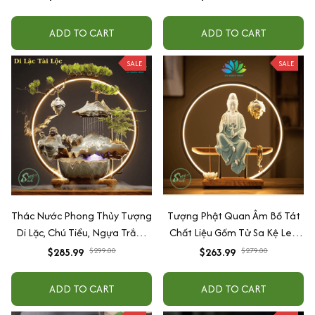
Nhiên Mang Tài Lộc May Mắn
Cảnh,Phòng Làm Viêc
ADD TO CART
ADD TO CART
SALE
SALE
Thác Nước Phong Thủy Tượng
Tượng Phật Quan Âm Bồ Tát
Di Lặc, Chú Tiểu, Ngựa Trắng
Chất Liệu Gốm Tử Sa Kệ Led
Có Đèn Led Hào Quang Đem
Hào Quang Decor Trang Trí
$285.99
$299.00
$263.99
$279.00
Lại May Mắn Tài Lộc
Phong Thủy An Nhiên
ADD TO CART
ADD TO CART