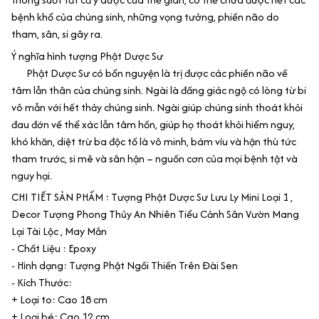
bệnh khổ của chúng sinh, những vọng tưởng, phiền não do
tham, sân, si gây ra.
Ý nghĩa hình tượng Phật Dược Sư​
Phật Dược Sư có bổn nguyện là trị được các phiền não về
tâm lẫn thân của chúng sinh. Ngài là đấng giác ngộ có lòng từ bi
vô mẫn với hết thảy chúng sinh. Ngài giúp chúng sinh thoát khỏi
đau đớn về thể xác lẫn tâm hồn, giúp họ thoát khỏi hiểm nguy,
khó khăn, diệt trừ ba độc tố là vô minh, bám víu và hận thù tức
tham trước, si mê và sân hận – nguồn cơn của mọi bệnh tật và
nguy hại.
CHI TIẾT SẢN PHẨM : Tượng Phật Dược Sư Lưu Ly Mini Loại 1 ,
Decor Tượng Phong Thủy An Nhiên Tiểu Cảnh Sân Vườn Mang
Lại Tài Lộc , May Mắn
- Chất Liệu : Epoxy
- Hình dạng: Tượng Phật Ngồi Thiền Trên Đài Sen
- Kích Thước:
+ Loại to: Cao 18 cm
+ Loại bé: Cao 12 cm