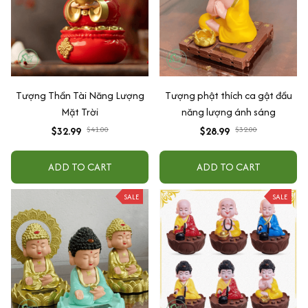
Tượng Thần Tài Năng Lượng
Tượng phật thích ca gật đầu
Mặt Trời
năng lượng ánh sáng
$32.99
$41.00
$28.99
$32.00
ADD TO CART
ADD TO CART
SALE
SALE