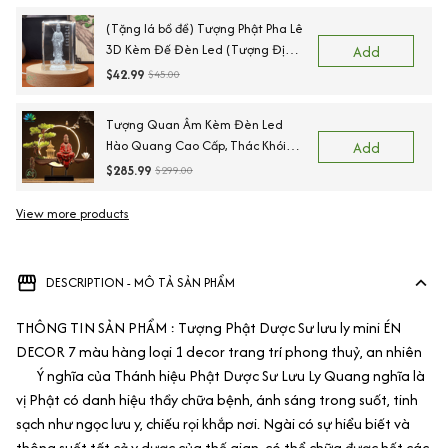
(Tặng lá bồ đề) Tượng Phật Pha Lê
3D Kèm Đế Đèn Led (Tượng Địa
Add
Tạng, Tượng A Di Đà, Tượng Thích
$42.99
$45.00
Ca, Tượng Quan Âm, Tượng Dược
Sư)
Tượng Quan Âm Kèm Đèn Led
Hào Quang Cao Cấp, Thác Khói
Add
Trầm Hương Cây Xanh Tiểu Cảnh
$285.99
$299.00
Trang Trí Nhà
View more products
DESCRIPTION - MÔ TẢ SẢN PHẨM
THÔNG TIN SẢN PHẨM : Tượng Phật Dược Sư lưu ly mini ÉN
DECOR 7 màu hàng loại 1 decor trang trí phong thuỷ, an nhiên
Ý nghĩa của Thánh hiệu Phật Dược Sư Lưu Ly Quang nghĩa là
vị Phật có danh hiệu thầy chữa bệnh, ánh sáng trong suốt, tinh
sạch như ngọc lưu y, chiếu rọi khắp nơi. Ngài có sự hiểu biết và
thông suốt tất cả y dược của thế gian, có thể chữa được hết các