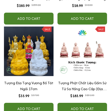
Thác Khói Trầm Hương Cây
$285.99
$299.00
$28.99
$32.00
Xanh Tiểu Cảnh Trang Trí Nhà
ADD TO CART
ADD TO CART
SALE
SALE
Tượng Địa Tạng Vương Bồ Tát
Tượng Phật Chất Liệu Gốm Sứ
Ngồi 17cm
Tử Sa Hồng Cao Cấp (Địa
Tạng, Quan Âm, A Di Đà, Đại
$35.99
$37.00
$185.99
$201.00
Thế Chí)
ADD TO CART
ADD TO CART