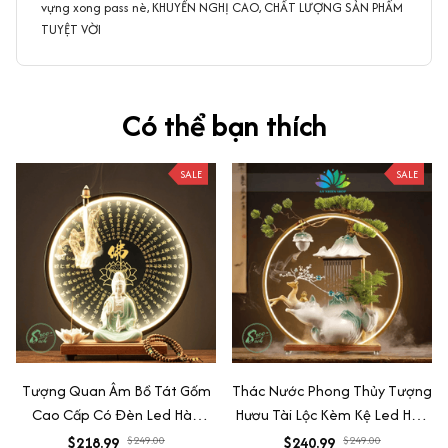
vựng xong pass nè, KHUYẾN NGHỊ CAO, CHẤT LƯỢNG SẢN PHẨM
TUYỆT VỜI
Có thể bạn thích
SALE
SALE
Tượng Quan Âm Bồ Tát Gốm
Thác Nước Phong Thủy Tượng
Cao Cấp Có Đèn Led Hào
Hươu Tài Lộc Kèm Kệ Led Hào
Quang,Tượng Phong Thủy An
Quang Cao Cấp, Decor Tiểu
$218.99
$249.00
$240.99
$249.00