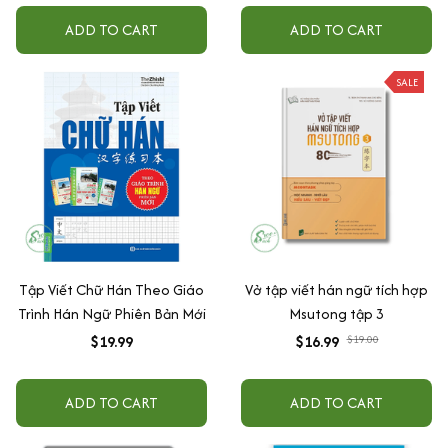
ADD TO CART
ADD TO CART
SALE
Tập Viết Chữ Hán Theo Giáo
Vở tập viết hán ngữ tích hợp
Trình Hán Ngữ Phiên Bản Mới
Msutong tập 3
$19.99
$16.99
$19.00
ADD TO CART
ADD TO CART