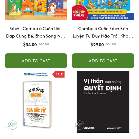
Sách - Combo 8 Cuốn Hỏi -
Combo 3 Cuốn Sách Rèn
Đáp Cùng Bé, Ehon Song Ngữ
Luyện Tư Duy Não Trái, Không
Việt - Anh - Dành Cho Bé Từ 0
Não Phải - Đánh Thức Tiềm
$34.00
$56.00
$29.00
$50.00
-3 Tuổi
Năng Trí Tuệ Cho Bé (3-6 Tuổi)
ADD TO CART
ADD TO CART
SALE