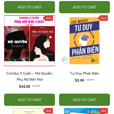
quang
ADD TO CART
ADD TO CART
SALE
SALE
Combo 2 Cuốn – Nữ Quyền,
Tư Duy Phản Biện
Phụ Nữ Biết Nói
$5.99
$15.00
$42.00
$56.00
ADD TO CART
ADD TO CART
SALE
SALE