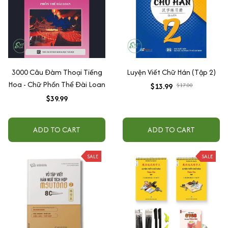
3000 Câu Đàm Thoại Tiếng
Luyện Viết Chữ Hán (Tập 2)
Hoa - Chữ Phồn Thể Đài Loan
$13.99
$17.00
$39.99
ADD TO CART
ADD TO CART
SALE
SALE