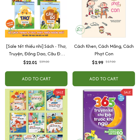
[Sale tết thiếu nhi] Sách - Thơ,
Cách Khen, Cách Mắng, Cách
Truyện, Đồng Dao, Câu Đố,
Phạt Con
Tập Nói Tập Đọc Cho Bé 0-6
$22.01
$39.00
$2.99
$17.00
Tuổi - Combo 4 Quyển
ADD TO CART
ADD TO CART
SALE
SALE