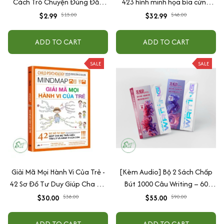
Cách Trò Chuyện Đúng Đắn
423 hình minh họa bìa cứng
Của Cha Mẹ
cao cấp + tặng kèm vòng tay
$2.99
$15.00
$32.99
$48.00
ADD TO CART
ADD TO CART
SALE
SALE
Giải Mã Mọi Hành Vi Của Trẻ -
[Kèm Audio] Bộ 2 Sách Chấp
42 Sơ Đồ Tư Duy Giúp Cha Mẹ
Bút 1000 Câu Writing – 60
Thấu Hiểu Tâm Lý Và Hành Vi
Ngày Gieo Trồng Tư Duy
$30.00
$38.00
$55.00
$90.00
Của Con
Writing- Cải Thiện Kỹ Năng Viết
ADD TO CART
ADD TO CART