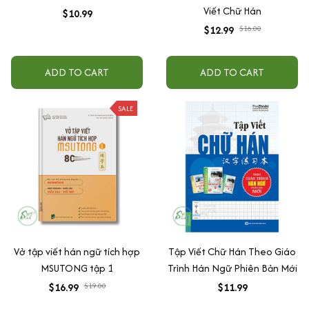
Viết Chữ Hán
$10.99
$12.99
$16.00
ADD TO CART
ADD TO CART
SALE
Vở tập viết hán ngữ tích hợp
Tập Viết Chữ Hán Theo Giáo
MSUTONG tập 1
Trình Hán Ngữ Phiên Bản Mới
$16.99
$19.00
$11.99