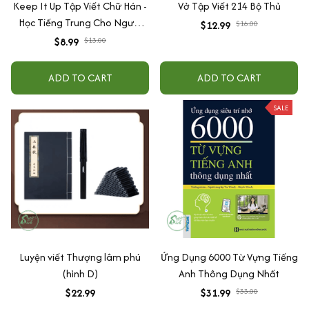
Keep It Up Tập Viết Chữ Hán -
Vở Tập Viết 214 Bộ Thủ
Học Tiếng Trung Cho Người
$12.99
$16.00
Mới Bắt Đầu
$8.99
$13.00
ADD TO CART
ADD TO CART
SALE
Luyện viết Thượng lâm phú
Ứng Dụng 6000 Từ Vựng Tiếng
(hình D)
Anh Thông Dụng Nhất
$22.99
$31.99
$33.00