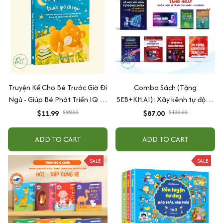
Truyện Kể Cho Bé Trước Giờ Đi
Combo Sách (Tặng
Ngủ - Giúp Bé Phát Triển IQ Và
5EB+KH.AI): Xây kênh tự động
EQ
AI Agent + AI siêu mạnh + 3
$11.99
$22.00
$87.00
$130.00
cấp độ AI + Kiếm tiền Youtube
+ Xu hướng
ADD TO CART
ADD TO CART
SALE
SALE