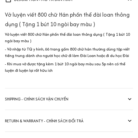
Vở luyện viết 800 chữ Hán phồn thể đài loan thông
dụng ( Tặng 1 bút 10 ngòi bay màu )
Vở luyện viết 800 chữ Hán phồn thể đài loan thông dụng ( Tặng 1 bút 10
ngòi bay màu )
- Vở nhập từ TQ y hình, 66 trang gồm 800 chữ hán thường dùng tập viết
tiếng trung dành cho người học chữ đi làm Đài Loan hoặc đi du học Đài
- Khi mua vở được tặng kèm 1 bút 10 ngòi bay màu sau 5p nên có thể
luyện đi luyện lại rất hữu ích
SHIPPING - CHÍNH SÁCH VẬN CHUYỂN
RETURN & WARRANTY - CHÍNH SÁCH ĐỔI TRẢ