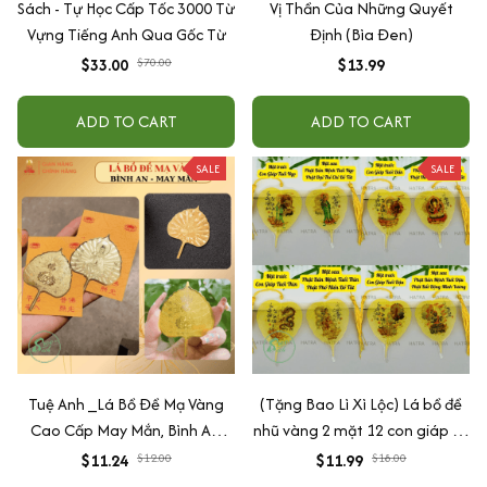
Sách - Tự Học Cấp Tốc 3000 Từ
Vị Thần Của Những Quyết
Vựng Tiếng Anh Qua Gốc Từ
Định (Bìa Đen)
$33.00
$70.00
$13.99
ADD TO CART
ADD TO CART
SALE
SALE
Tuệ Anh _Lá Bồ Đề Mạ Vàng
(Tặng Bao Lì Xì Lộc) Lá bồ đề
Cao Cấp May Mắn, Bình An,
nhũ vàng 2 mặt 12 con giáp và
Chiêu Tài Lộc
phật bản mệnh, để ốp lưng
$11.24
$12.00
$11.99
$18.00
điện thoại, treo xe ô tô đã khai