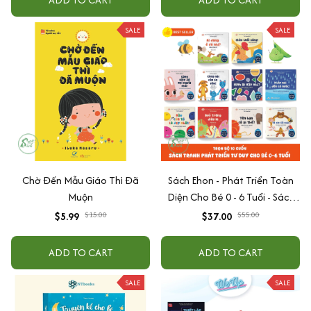
SALE
SALE
Chờ Đến Mẫu Giáo Thì Đã
Sách Ehon - Phát Triển Toàn
Muộn
Diện Cho Bé 0 - 6 Tuổi - Sách
Song Ngữ Việt - Anh
$5.99
$15.00
$37.00
$55.00
ADD TO CART
ADD TO CART
SALE
SALE