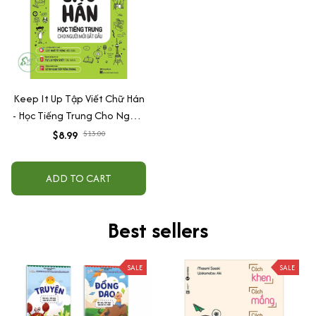
Keep It Up Tập Viết Chữ Hán
- Học Tiếng Trung Cho Người
Mới Bắt Đầu
$8.99
$13.00
ADD TO CART
Best sellers
SALE
SALE