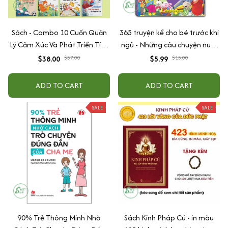
Sách - Combo 10 Cuốn Quản
365 truyện kể cho bé trước khi
Lý Cảm Xúc Và Phát Triển Tính
ngủ - Những câu chuyện nuôi
Cách Cho Bé Từ 2 - 6 Tuổi
dưỡng cảm xúc EQ (2-12 tuổi)
$38.00
$57.00
$5.99
$15.00
ADD TO CART
ADD TO CART
SALE
SALE
90% Trẻ Thông Minh Nhờ
Sách Kinh Pháp Cú - in màu