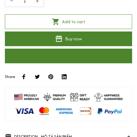
Add to cart
Buy now
Share
DESCRIPTION - MÔ TẢ SẢN PHẨM