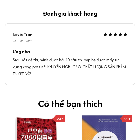
Đánh giá khách hàng
kevin Tran
OCT 04, 2024
Ưng nha
Siêu sát đề thi, mình được hỏi 10 câu thì bập bẹ được mấy từ
vựng xong pass nè, KHUYẾN NGHỊ CAO, CHẤT LƯỢNG SẢN PHẨM
TUYỆT VỜI
Có thể bạn thích
SALE
SALE