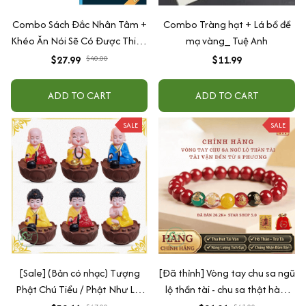
Combo Sách Đắc Nhân Tâm +
Combo Tràng hạt + Lá bồ đề
Khéo Ăn Nói Sẽ Có Được Thiên
mạ vàng_ Tuệ Anh
Hạ
$27.99
$40.00
$11.99
ADD TO CART
ADD TO CART
SALE
SALE
[Sale] (Bản có nhạc) Tượng
[Đã thỉnh] Vòng tay chu sa ngũ
Phật Chú Tiểu / Phật Như Lai
lộ thần tài - chu sa thật hàm
Gõ Mõ Tụng Kinh Có 6 Bài
lượng cao (tặng kèm túi lộc +