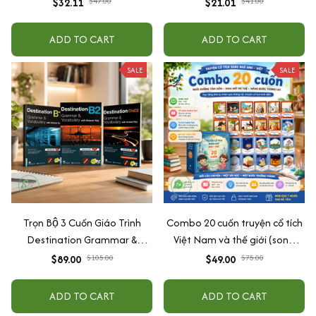
$32.11
$47.00
$21.01
$41.00
Nhạc (Ship 4-7 ngày)
lá vàng)
ADD TO CART
ADD TO CART
SALE
SALE
Trọn Bộ 3 Cuốn Giáo Trình
Combo 20 cuốn truyện cổ tích
Destination Grammar &
Việt Nam và thế giới (song
Vocabulary B1, B2 và C1&C2 (
ngữ Anh - Việt)
$89.00
$105.00
$49.00
$75.00
Lẻ Tùy Chọn )
ADD TO CART
ADD TO CART