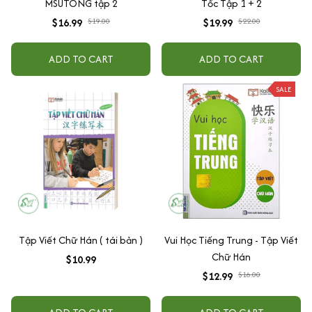
MSUTONG tập 2
Tốc Tập 1 + 2
$16.99
$19.00
$19.99
$22.00
ADD TO CART
ADD TO CART
SALE
Tập Viết Chữ Hán ( tái bản )
Vui Học Tiếng Trung - Tập Viết
Chữ Hán
$10.99
$12.99
$16.00