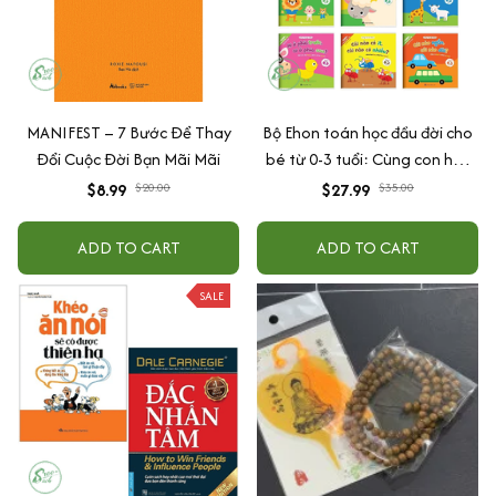
MANIFEST – 7 Bước Để Thay
Bộ Ehon toán học đầu đời cho
Đổi Cuộc Đời Bạn Mãi Mãi
bé từ 0-3 tuổi: Cùng con học
toán (song ngữ Việt Anh)
$8.99
$20.00
$27.99
$35.00
ADD TO CART
ADD TO CART
SALE