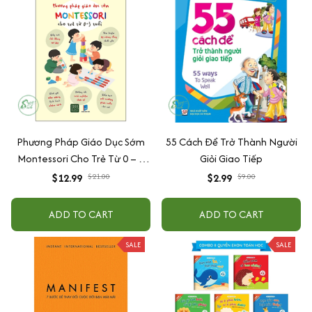
Phương Pháp Giáo Dục Sớm
55 Cách Để Trở Thành Người
Montessori Cho Trẻ Từ 0 – 3
Giỏi Giao Tiếp
Tuổi
$12.99
$21.00
$2.99
$9.00
ADD TO CART
ADD TO CART
SALE
SALE