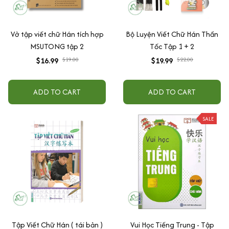
Vở tập viết chữ Hán tích hợp
Bộ Luyện Viết Chữ Hán Thần
MSUTONG tập 2
Tốc Tập 1 + 2
$16.99
$19.00
$19.99
$22.00
ADD TO CART
ADD TO CART
SALE
Tập Viết Chữ Hán ( tái bản )
Vui Học Tiếng Trung - Tập