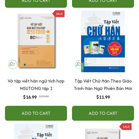
ADD TO CART
ADD TO CART
SALE
Vở tập viết hán ngữ tích hợp
Tập Viết Chữ Hán Theo Giáo
MSUTONG tập 1
Trình Hán Ngữ Phiên Bản Mới
$16.99
$19.00
$11.99
ADD TO CART
ADD TO CART
SALE