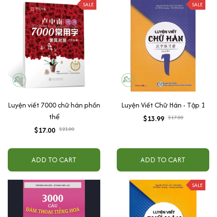
SALE
SALE
Luyện viết 7000 chữ hán phồn
Luyện Viết Chữ Hán - Tập 1
thể
$13.99
$17.00
$17.00
$21.00
ADD TO CART
ADD TO CART
SALE