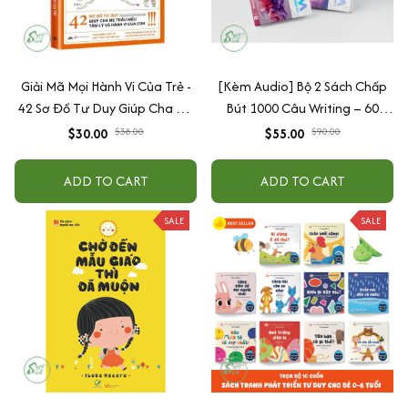
Giải Mã Mọi Hành Vi Của Trẻ -
[Kèm Audio] Bộ 2 Sách Chấp
42 Sơ Đồ Tư Duy Giúp Cha Mẹ
Bút 1000 Câu Writing – 60
Thấu Hiểu Tâm Lý Và Hành Vi
Ngày Gieo Trồng Tư Duy
$30.00
$38.00
$55.00
$90.00
Của Con
Writing- Cải Thiện Kỹ Năng Viết
ADD TO CART
ADD TO CART
SALE
SALE