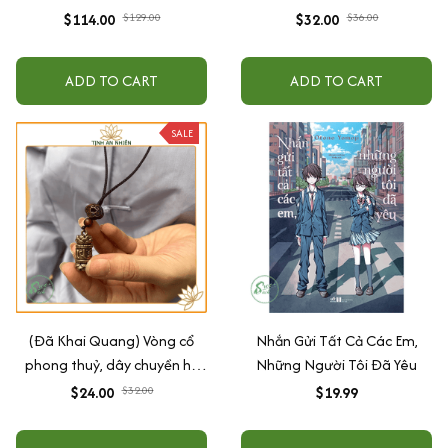
$114.00
$129.00
$32.00
$36.00
ADD TO CART
ADD TO CART
SALE
(Đã Khai Quang) Vòng cổ
Nhắn Gửi Tất Cả Các Em,
phong thuỷ, dây chuyền hộ
Những Người Tôi Đã Yêu
mệnh, dây đeo bình an may
$24.00
$32.00
$19.99
mắn - tặng hộp gấm