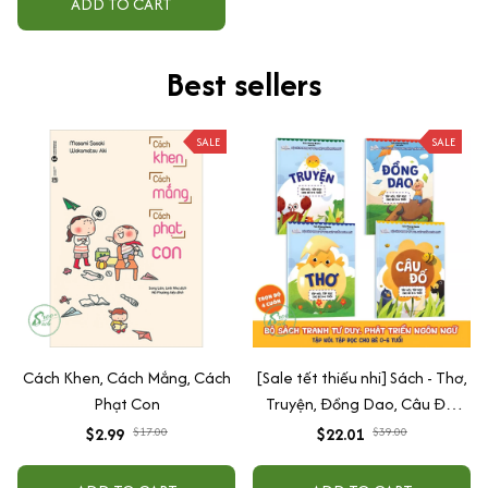
ADD TO CART
Best sellers
SALE
SALE
Cách Khen, Cách Mắng, Cách
[Sale tết thiếu nhi] Sách - Thơ,
Phạt Con
Truyện, Đồng Dao, Câu Đố,
Tập Nói Tập Đọc Cho Bé 0-6
$2.99
$17.00
$22.01
$39.00
Tuổi - Combo 4 Quyển