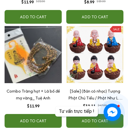
EQ
$11.99
$22.00
$8.99
$20.00
ADD TO CART
ADD TO CART
SALE
Combo Tràng hạt + Lá bồ đề
[Sale] (Bản có nhạc) Tượng
mạ vàng_ Tuệ Anh
Phật Chú Tiểu / Phật Như Lai
Gõ Mõ Tụng Kinh Có 6 Bài
$11.99
$32.11
$47.00
Nhạc (Ship 4-7 ngày)
ADD TO CART
ADD TO CART