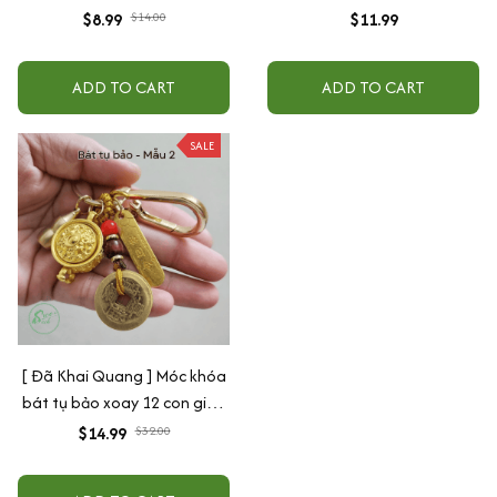
Giáp
handmade Phù Hợp Làm
$8.99
$14.00
$11.99
Quà Tặng Các Dịp Lễ, Sinh
Nhật
ADD TO CART
ADD TO CART
SALE
[ Đã Khai Quang ] Móc khóa
bát tụ bảo xoay 12 con giáp
(Mẫu 2)
$14.99
$32.00