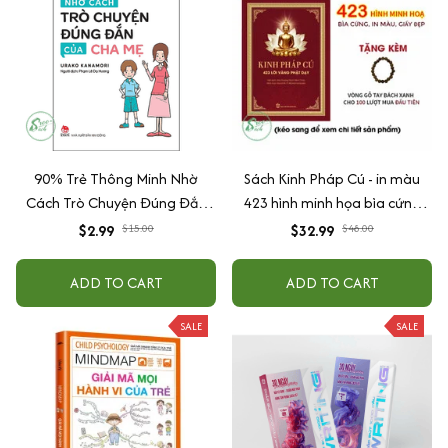
90% Trẻ Thông Minh Nhờ
Sách Kinh Pháp Cú - in màu
Cách Trò Chuyện Đúng Đắn
423 hình minh họa bìa cứng
Của Cha Mẹ
cao cấp + tặng kèm vòng tay
$2.99
$15.00
$32.99
$48.00
ADD TO CART
ADD TO CART
SALE
SALE