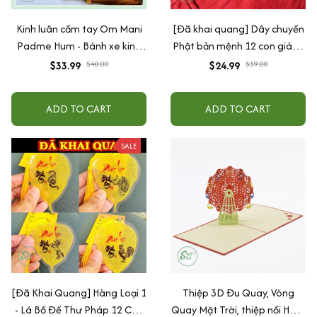
Kinh luân cầm tay Om Mani
[Đã khai quang] Dây chuyền
Padme Hum - Bánh xe kinh
Phật bản mệnh 12 con giáp -
luân cầu nguyện pháp khí
Dây chuyền tài lộc - Đi kèm
$33.99
$40.00
$24.99
$39.00
mật tông
hộp gấm sang trọng
ADD TO CART
ADD TO CART
SALE
[Đã Khai Quang] Hàng Loại 1
Thiệp 3D Đu Quay, Vòng
- Lá Bồ Đề Thư Pháp 12 Con
Quay Mặt Trời, thiệp nổi HMG