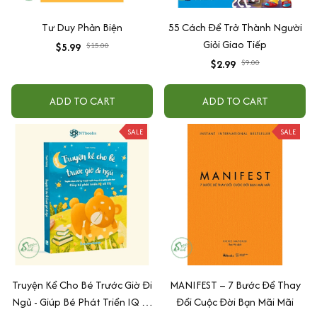
Tư Duy Phản Biện
55 Cách Để Trở Thành Người
Giỏi Giao Tiếp
$5.99
$15.00
$2.99
$9.00
ADD TO CART
ADD TO CART
SALE
SALE
Truyện Kể Cho Bé Trước Giờ Đi
MANIFEST – 7 Bước Để Thay
Ngủ - Giúp Bé Phát Triển IQ Và
Đổi Cuộc Đời Bạn Mãi Mãi