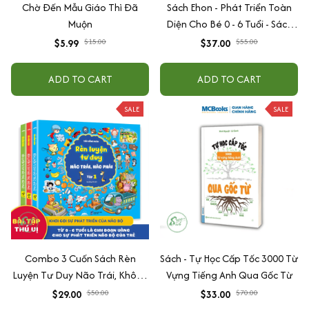
Chờ Đến Mẫu Giáo Thì Đã
Sách Ehon - Phát Triển Toàn
Muộn
Diện Cho Bé 0 - 6 Tuổi - Sách
Song Ngữ Việt - Anh
$5.99
$15.00
$37.00
$55.00
ADD TO CART
ADD TO CART
SALE
SALE
Combo 3 Cuốn Sách Rèn
Sách - Tự Học Cấp Tốc 3000 Từ
Luyện Tư Duy Não Trái, Không
Vựng Tiếng Anh Qua Gốc Từ
Não Phải - Đánh Thức Tiềm
$29.00
$50.00
$33.00
$70.00
Năng Trí Tuệ Cho Bé (3-6 Tuổi)