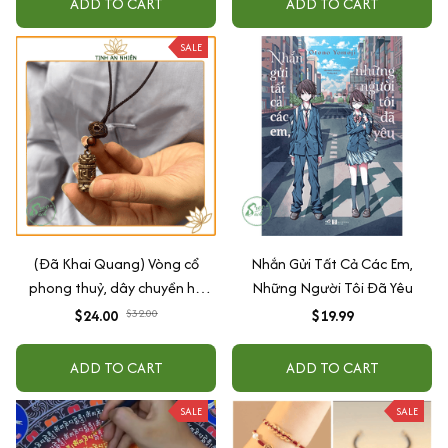
ADD TO CART
ADD TO CART
SALE
(Đã Khai Quang) Vòng cổ
Nhắn Gửi Tất Cả Các Em,
phong thuỷ, dây chuyền hộ
Những Người Tôi Đã Yêu
mệnh, dây đeo bình an may
$24.00
$32.00
$19.99
mắn - tặng hộp gấm
ADD TO CART
ADD TO CART
SALE
SALE