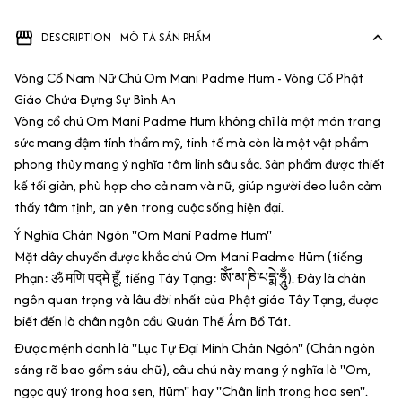
DESCRIPTION - MÔ TẢ SẢN PHẨM
Vòng Cổ Nam Nữ Chú Om Mani Padme Hum - Vòng Cổ Phật
Giáo Chứa Đựng Sự Bình An
Vòng cổ chú Om Mani Padme Hum không chỉ là một món trang
sức mang đậm tính thẩm mỹ, tinh tế mà còn là một vật phẩm
phong thủy mang ý nghĩa tâm linh sâu sắc. Sản phẩm được thiết
kế tối giản, phù hợp cho cả nam và nữ, giúp người đeo luôn cảm
thấy tâm tịnh, an yên trong cuộc sống hiện đại.
Ý Nghĩa Chân Ngôn "Om Mani Padme Hum"
Mặt dây chuyền được khắc chú Om Mani Padme Hūm (tiếng
Phạn: ॐ मणि पद्मे हूँ, tiếng Tây Tạng: ཨོཾ་མ་ཎི་པདྨེ་ཧཱུྃ). Đây là chân
ngôn quan trọng và lâu đời nhất của Phật giáo Tây Tạng, được
biết đến là chân ngôn cầu Quán Thế Âm Bồ Tát.
Được mệnh danh là "Lục Tự Đại Minh Chân Ngôn" (Chân ngôn
sáng rõ bao gồm sáu chữ), câu chú này mang ý nghĩa là "Om,
ngọc quý trong hoa sen, Hūm" hay "Chân linh trong hoa sen".