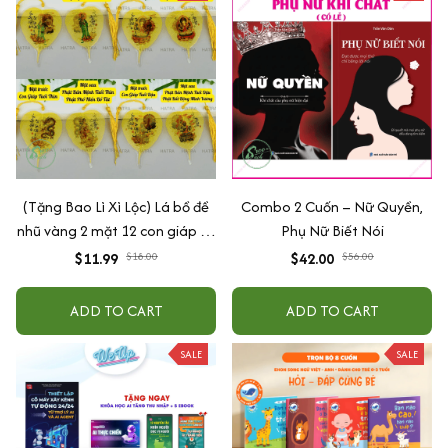
(Tặng Bao Lì Xì Lộc) Lá bồ đề
Combo 2 Cuốn – Nữ Quyền,
nhũ vàng 2 mặt 12 con giáp và
Phụ Nữ Biết Nói
phật bản mệnh, để ốp lưng
$11.99
$18.00
$42.00
$56.00
điện thoại, treo xe ô tô đã khai
quang
ADD TO CART
ADD TO CART
SALE
SALE