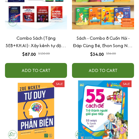
Combo Sách (Tặng
Sách - Combo 8 Cuốn Hỏi -
5EB+KH.AI): Xây kênh tự động
Đáp Cùng Bé, Ehon Song Ngữ
AI Agent + AI siêu mạnh + 3
Việt - Anh - Dành Cho Bé Từ 0
$87.00
$130.00
$34.00
$56.00
cấp độ AI + Kiếm tiền Youtube
-3 Tuổi
+ Xu hướng
ADD TO CART
ADD TO CART
SALE
SALE