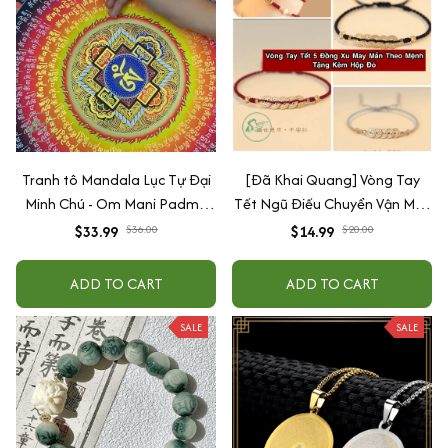
Tranh tô Mandala Lục Tự Đại
[Đã Khai Quang] Vòng Tay
Minh Chú - Om Mani Padme
Tết Ngũ Điếu Chuyển Vận May
Hum (tặng kèm cọ, màu)
Mắn Bình An Theo Mệnh +
$33.99
$36.00
$14.99
$20.00
Tặng Kèm Hộp Đỏ
ADD TO CART
ADD TO CART
SALE
SALE