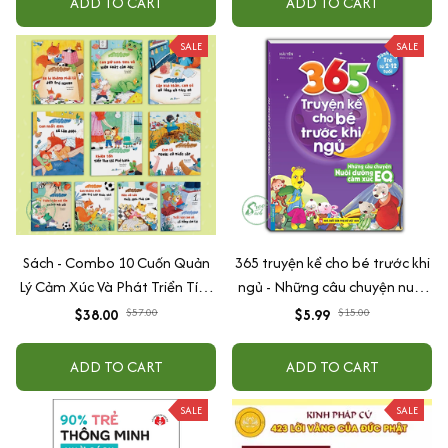
ADD TO CART
ADD TO CART
SALE
SALE
Sách - Combo 10 Cuốn Quản
365 truyện kể cho bé trước khi
Lý Cảm Xúc Và Phát Triển Tính
ngủ - Những câu chuyện nuôi
Cách Cho Bé Từ 2 - 6 Tuổi
dưỡng cảm xúc EQ (2-12 tuổi)
$38.00
$57.00
$5.99
$15.00
ADD TO CART
ADD TO CART
SALE
SALE