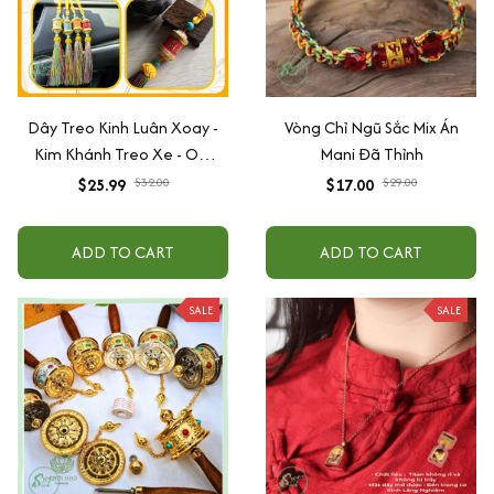
Dây Treo Kinh Luân Xoay -
Vòng Chỉ Ngũ Sắc Mix Án
Kim Khánh Treo Xe - Om
Mani Đã Thỉnh
Mani Padme Hum
$25.99
$32.00
$17.00
$29.00
ADD TO CART
ADD TO CART
SALE
SALE