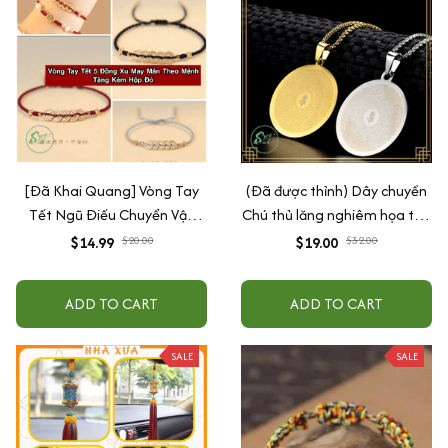
[Đã Khai Quang] Vòng Tay
(Đã được thỉnh) Dây chuyền
Tết Ngũ Điếu Chuyển Vận
Chú thủ lăng nghiêm họa tiết
May Mắn Bình An Theo Mệnh
Om Mani
$14.99
$20.00
$19.00
$32.00
+ Tặng Kèm Hộp Đỏ
ADD TO CART
ADD TO CART
SALE
SALE