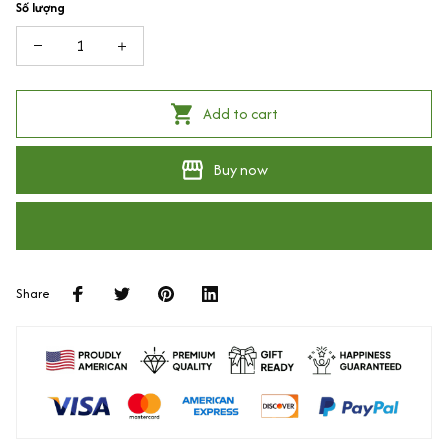
Số lượng
Add to cart
Buy now
Share