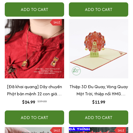
ADD TO CART
ADD TO CART
SALE
[Đã khai quang] Dây chuyền
Thiệp 3D Đu Quay, Vòng Quay
Phật bản mệnh 12 con giáp -
Mặt Trời, thiệp nổi HMG
Dây chuyền tài lộc - Đi kèm
handmade Phù Hợp Làm Quà
$24.99
$39.00
$11.99
hộp gấm sang trọng
Tặng Các Dịp Lễ, Sinh Nhật
ADD TO CART
ADD TO CART
SALE
SALE