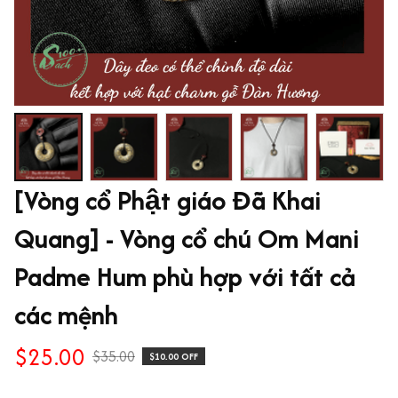
[Vòng cổ Phật giáo Đã Khai 
Quang] - Vòng cổ chú Om Mani 
Padme Hum phù hợp với tất cả 
các mệnh
$25.00
$35.00
$10.00 OFF