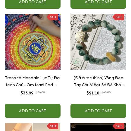
ADD TO CART
ADD TO CART
SALE
SALE
Tranh tô Mandala Lục Tự Đại
(Đã được thỉnh) Vòng Đeo
Minh Chú - Om Mani Padme
Tay Chuỗi Hạt Bồ Đề Khắc
Hum (tặng kèm cọ, màu)
Lục Tự Đại Minh Chú (OM
$33.99
$36.00
$21.10
$43.00
MANI)
ADD TO CART
ADD TO CART
SALE
SALE