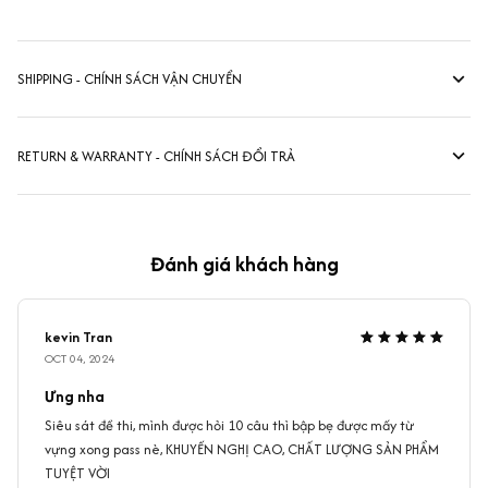
SHIPPING - CHÍNH SÁCH VẬN CHUYỂN
RETURN & WARRANTY - CHÍNH SÁCH ĐỔI TRẢ
Đánh giá khách hàng
kevin Tran
OCT 04, 2024
Ưng nha
Siêu sát đề thi, mình được hỏi 10 câu thì bập bẹ được mấy từ
vựng xong pass nè, KHUYẾN NGHỊ CAO, CHẤT LƯỢNG SẢN PHẨM
TUYỆT VỜI