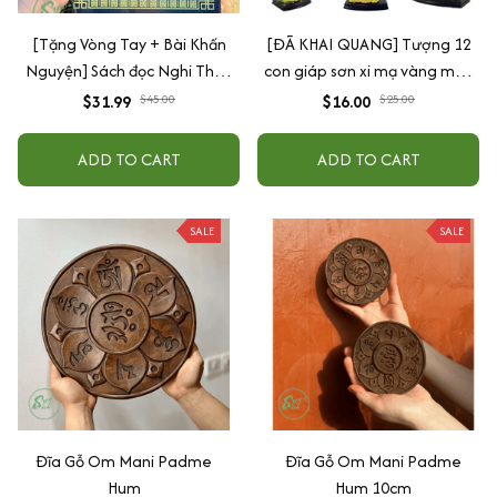
[Tặng Vòng Tay + Bài Khấn
[ĐÃ KHAI QUANG] Tượng 12
Nguyện] Sách đọc Nghi Thức
con giáp sơn xi mạ vàng may
Sám Hối và tổng hợp các bài
mắn sức khỏe tài lộc
$31.99
$45.00
$16.00
$25.00
Sám Hối bản cao cấp, bìa cứng
chữ to, in rõ phù hợp mọi lứa
ADD TO CART
ADD TO CART
tuổi
SALE
SALE
Đĩa Gỗ Om Mani Padme
Đĩa Gỗ Om Mani Padme
Hum
Hum 10cm