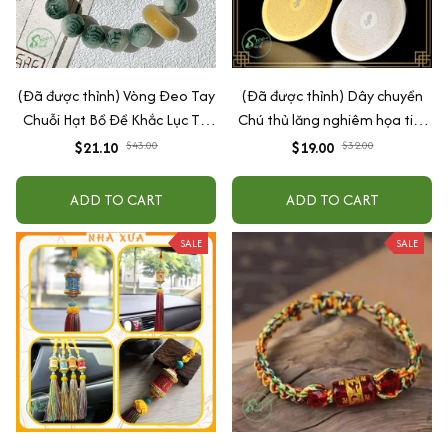
(Đã được thỉnh) Vòng Đeo Tay
(Đã được thỉnh) Dây chuyền
Chuỗi Hạt Bồ Đề Khắc Lục Tự
Chú thủ lăng nghiêm họa tiết
Đại Minh Chú (OM MANI)
Om Mani
$21.10
$43.00
$19.00
$32.00
ADD TO CART
ADD TO CART
SALE
SALE