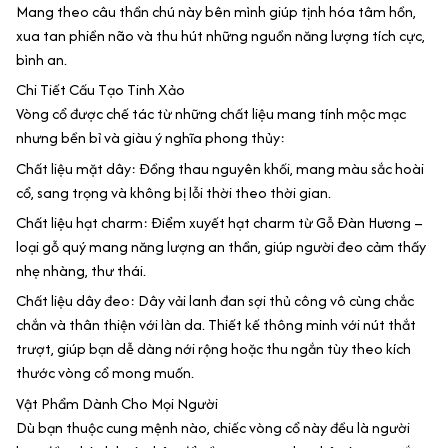
Mang theo câu thần chú này bên mình giúp tịnh hóa tâm hồn,
xua tan phiền não và thu hút những nguồn năng lượng tích cực,
bình an.
Chi Tiết Cấu Tạo Tinh Xảo
Vòng cổ được chế tác từ những chất liệu mang tính mộc mạc
nhưng bền bỉ và giàu ý nghĩa phong thủy:
Chất liệu mặt dây: Đồng thau nguyên khối, mang màu sắc hoài
cổ, sang trọng và không bị lỗi thời theo thời gian.
Chất liệu hạt charm: Điểm xuyết hạt charm từ Gỗ Đàn Hương –
loại gỗ quý mang năng lượng an thần, giúp người đeo cảm thấy
nhẹ nhàng, thư thái.
Chất liệu dây đeo: Dây vải lanh đan sợi thủ công vô cùng chắc
chắn và thân thiện với làn da. Thiết kế thông minh với nút thắt
trượt, giúp bạn dễ dàng nới rộng hoặc thu ngắn tùy theo kích
thước vòng cổ mong muốn.
Vật Phẩm Dành Cho Mọi Người
Dù bạn thuộc cung mệnh nào, chiếc vòng cổ này đều là người