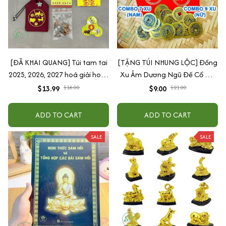
[ĐÃ KHAI QUANG] Túi tam tai
[TẶNG TÚI NHUNG LỘC] Đồng
2025, 2026, 2027 hoá giải hoạn
Xu Âm Dương Ngũ Đế Cổ Đã
nạn Hợi Mão Mùi
Khai Quang Xin Lộc Bình An
$13.99
$18.00
$9.00
$21.00
May Mắn Decor Phong Thuỷ
Cho Nam Nữ
ADD TO CART
ADD TO CART
SALE
SALE