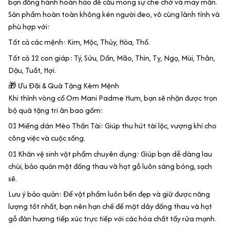
bạn đồng hành hoàn hảo để cầu mong sự che chở và may mắn.
Sản phẩm hoàn toàn không kén người đeo, vô cùng lành tính và
phù hợp với:
Tất cả các mệnh: Kim, Mộc, Thủy, Hỏa, Thổ.
Tất cả 12 con giáp: Tý, Sửu, Dần, Mão, Thìn, Tỵ, Ngọ, Mùi, Thân,
Dậu, Tuất, Hợi.
🎁 Ưu Đãi & Quà Tặng Kèm Mệnh
Khi thỉnh vòng cổ Om Mani Padme Hum, bạn sẽ nhận được trọn
bộ quà tặng tri ân bao gồm:
01 Miếng dán Mèo Thần Tài: Giúp thu hút tài lộc, vượng khí cho
công việc và cuộc sống.
01 Khăn vệ sinh vật phẩm chuyên dụng: Giúp bạn dễ dàng lau
chùi, bảo quản mặt đồng thau và hạt gỗ luôn sáng bóng, sạch
sẽ.
Lưu ý bảo quản: Để vật phẩm luôn bền đẹp và giữ được năng
lượng tốt nhất, bạn nên hạn chế để mặt dây đồng thau và hạt
gỗ đàn hương tiếp xúc trực tiếp với các hóa chất tẩy rửa mạnh.