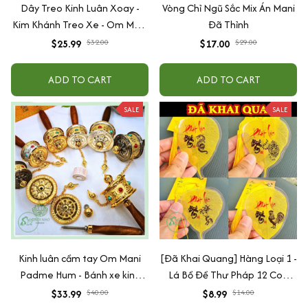
Dây Treo Kinh Luân Xoay -
Vòng Chỉ Ngũ Sắc Mix Án Mani
Kim Khánh Treo Xe - Om Mani
Đã Thỉnh
Padme Hum
$25.99
$32.00
$17.00
$29.00
ADD TO CART
ADD TO CART
SALE
SALE
Kinh luân cầm tay Om Mani
[Đã Khai Quang] Hàng Loại 1 -
Padme Hum - Bánh xe kinh
Lá Bồ Đề Thư Pháp 12 Con
luân cầu nguyện pháp khí mật
Giáp
$33.99
$40.00
$8.99
$14.00
tông