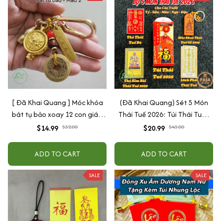
[ Đã Khai Quang ] Móc khóa
(Đã Khai Quang) Sét 5 Món
bát tụ bảo xoay 12 con giáp
Thái Tuế 2026: Túi Thái Tuế -
(Mẫu 2)
Móc Khóa - Kim Bài Thái Tuế -
$14.99
$32.00
$20.99
$43.00
Phù Thái Tuế Bình an May mắn
ADD TO CART
ADD TO CART
SALE
SALE