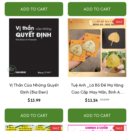
ADD TO CART
ADD TO CART
SALE
Vị Thần Của Những Quyết
Tuệ Anh _Lá Bồ Đề Mạ Vàng
Định (Bìa Đen)
Cao Cấp May Mắn, Bình An,
Chiêu Tài Lộc
$13.99
$11.24
$12.00
ADD TO CART
ADD TO CART
SALE
SALE