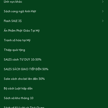
Lĩnh vực khác
Sách song ngữ Anh-Việt
Flash SALE 3$
Ấn Phẩm Phật Giáo Tại Mỹ
Tranh số hóa tại Mỹ
Thiệp quà tặng
SALES sách TƯ DUY 10-50%
SALES SÁCH GIAO TIẾP ĐẾN 50%
Sale sách cho bé lên đến 50%
Bộ sách Luật hấp dẫn
Sách xả kho tháng 10
Sách về Kỷ Luật và Thói Quen