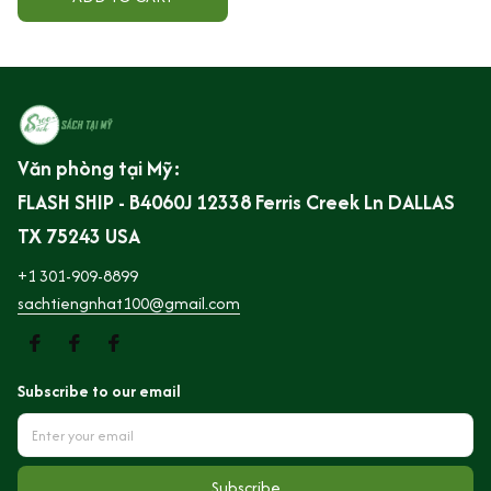
nào để được ghi nhận
Văn phòng tại Mỹ:
FLASH SHIP - B4060J 12338 Ferris Creek Ln DALLAS 
TX 75243 USA
+1 301-909-8899
sachtiengnhat100@gmail.com
Subscribe to our email
Subscribe