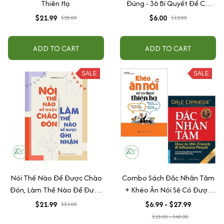
Thiên Hạ
Đúng - 36 Bí Quyết Để Có
Nhân Duyên Tốt
$21.99
$6.00
$25.00
$12.00
ADD TO CART
ADD TO CART
SALE
SALE
Nói Thế Nào Để Được Chào
Combo Sách Đắc Nhân Tâm
Đón, Làm Thế Nào Để Được
+ Khéo Ăn Nói Sẽ Có Được
Ghi Nhận
Thiên Hạ
$21.99
$6.99 - $27.99
$31.00
$15.00 - $40.00