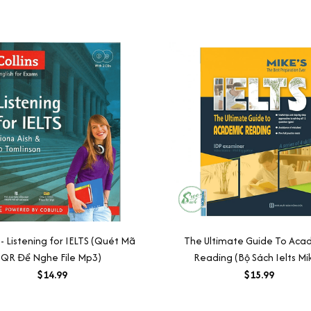
 - Listening for IELTS (Quét Mã
The Ultimate Guide To Aca
QR Để Nghe File Mp3)
Reading (Bộ Sách Ielts Mi
$14.99
$15.99