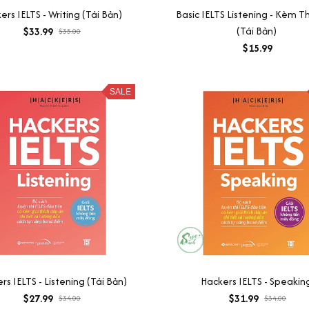
ers IELTS - Writing (Tái Bản)
Basic IELTS Listening - Kèm 
(Tái Bản)
$33.99
$35.00
$15.99
SALE
rs IELTS - Listening (Tái Bản)
Hackers IELTS - Speakin
$27.99
$31.99
$34.00
$34.00