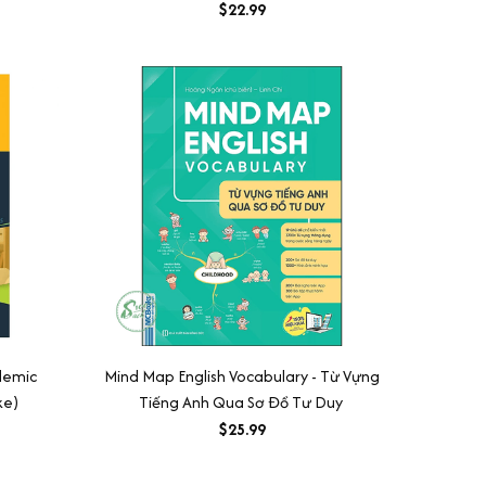
$22.99
demic
Mind Map English Vocabulary - Từ Vựng
ke)
Tiếng Anh Qua Sơ Đồ Tư Duy
$25.99