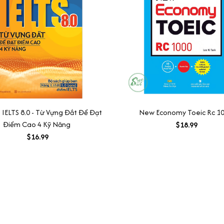
 IELTS 8.0 - Từ Vựng Đắt Để Đạt
New Economy Toeic Rc 1
Điểm Cao 4 Kỹ Năng
$18.99
$16.99
MORE INFO