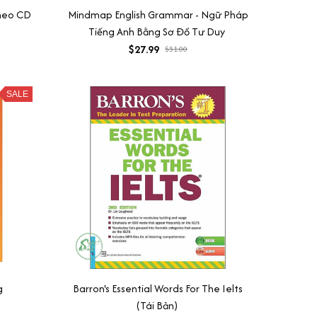
Theo CD
Mindmap English Grammar - Ngữ Pháp
Tiếng Anh Bằng Sơ Đồ Tư Duy
$27.99
$31.00
SALE
g
Barron's Essential Words For The Ielts
(Tái Bản)