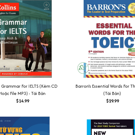
ns Grammar For IELTS (Kèm CD
Barron's Essential Words For T
Hoặc File MP3) - Tái Bản
(Tái Bản)
$14.99
$29.99