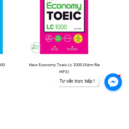
000
New Economy Toeic Lc 1000 (Kèm file
MP3)
$18.99
CÔNG TY TNHH THƯƠNG MẠI 