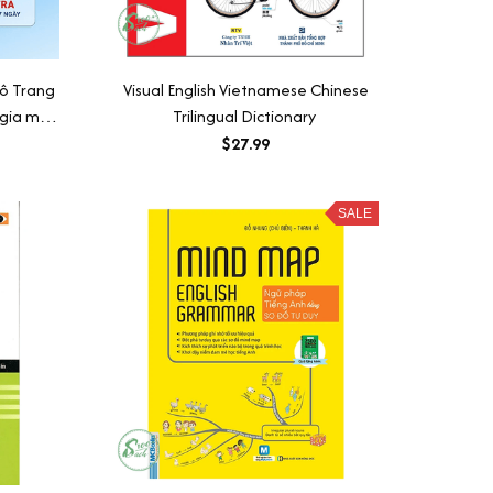
ô Trang
Visual English Vietnamese Chinese
 gia môn
Trilingual Dictionary
$27.99
SALE