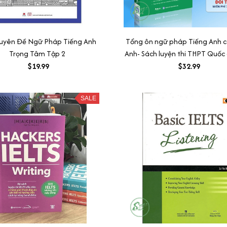
uyên Đề Ngữ Pháp Tiếng Anh
Tổng ôn ngữ pháp Tiếng Anh c
Trọng Tâm Tập 2
Anh- Sách luyện thi THPT Quốc
tiếng anh
$19.99
$32.99
SALE