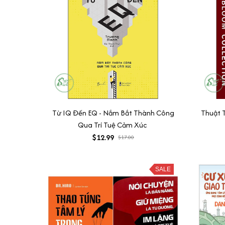
Từ IQ Đến EQ - Nắm Bắt Thành Công
Thuật T
Qua Trí Tuệ Cảm Xúc
$12.99
$17.00
SALE