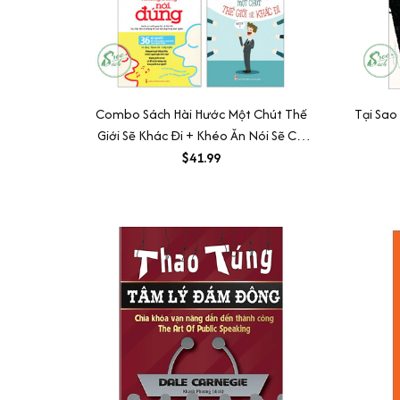
Combo Sách Hài Hước Một Chút Thế
Tại Sao
Giới Sẽ Khác Đi + Khéo Ăn Nói Sẽ Có
Được Thiên Hạ + Nói Nhiều Không Bằng
$41.99
Nói Đúng - 36 Bí Quyết Để Chiếm Được
Cảm Tình Của Người Khác (Bộ 3 Cuốn)