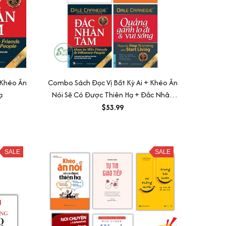
Khéo Ăn
Combo Sách Đọc Vị Bất Kỳ Ai + Khéo Ăn
ạ
Nói Sẽ Có Được Thiên Hạ + Đắc Nhân
Tâm + Quẳng Gánh Lo Đi Và Vui Sống
$53.99
(Bộ 4 Cuốn)
SALE
SALE