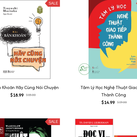
SALE
n Khoăn Hãy Cùng Nói Chuyện
Tâm Lý Học Nghệ Thuật Giao
Thành Công
$18.99
$25.00
$14.99
$19.00
SALE