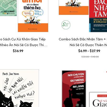
 Sách Cư Xử Khôn Giao Tiếp
Combo Sách Đắc Nhân Tâm + 
Khéo Ăn Nói Sẽ Có Được Thiên
Nói Sẽ Có Được Thiên H
Hạ (Bộ 2 Cuốn)
$36.99
$6.99 - $27.99
$15.00 - $40.00