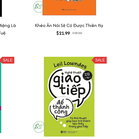
Miệng Là
Khéo Ăn Nói Sẽ Có Được Thiên Hạ
Tuệ
$21.99
$25.00
SALE
SALE