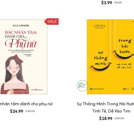
$2.99
$9.00
SALE
 nhân tâm dành cho phụ nữ
Sự Thông Minh Trong Hài Hước
Tinh Tế, Dễ Vào Tim
$24.99
$25.00
$18.99
$25.00