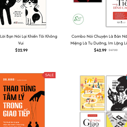
 Lời Bạn Nói Lại Khiến Tôi Không
Combo Nói Chuyện Là Bản Nă
Vui
Miệng Là Tu Dưỡng, Im Lặng Là
+ Kỹ năng giao tiếp đỉnh 
$22.99
$42.99
$47.00
SALE