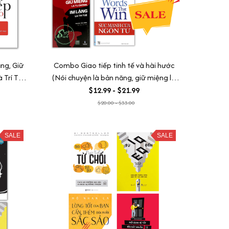
ng, Giữ
Combo Giao tiếp tinh tế và hài hước
 Trí Tuệ
(Nói chuyện là bản năng, giữ miệng là
cao
tu dưỡng, im lặng là trí tuệ + Tự tin giao
$12.99 - $21.99
tiếp + Sự Thông minh trong hài hước +
$20.00 - $33.00
Khéo Ăn Nói Sẽ Có Được Thiên Hạ + Sức
mạnh của ngôn từ + Tự Tin Giao Tiếp)
SALE
SALE