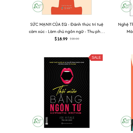
SỨC MẠNH CỦA EQ - Đánh thức trí tuệ
Nghệ Th
cảm xúc - Làm chủ ngôn ngữ - Thu phục
Mà
lòng người
$18.99
$20.00
SALE