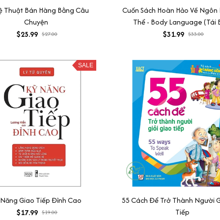
 Thuật Bán Hàng Bằng Câu
Cuốn Sách Hoàn Hảo Về Ngôn
Chuyện
Thể - Body Language (Tái 
$25.99
$31.99
$27.00
$33.00
SALE
 Năng Giao Tiếp Đỉnh Cao
55 Cách Để Trở Thành Người G
Tiếp
$17.99
$19.00