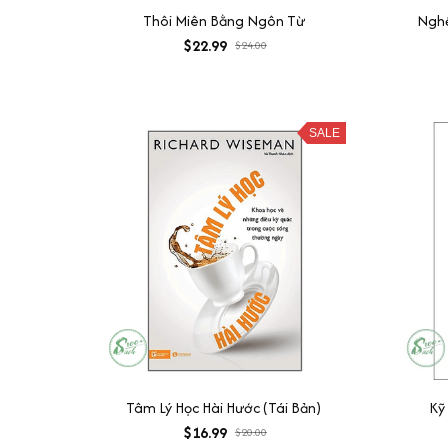
Thôi Miên Bằng Ngôn Từ
Nghệ
$22.99
$24.00
SALE
Tâm Lý Học Hài Hước (Tái Bản)
Kỹ
$16.99
$20.00