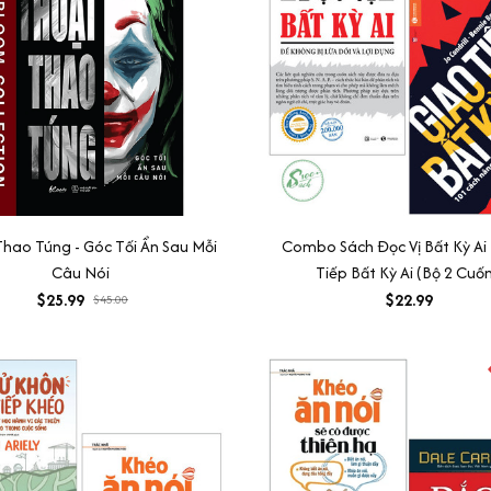
hao Túng - Góc Tối Ẩn Sau Mỗi
Combo Sách Đọc Vị Bất Kỳ Ai
Câu Nói
Tiếp Bất Kỳ Ai (Bộ 2 Cuố
$25.99
$22.99
$45.00