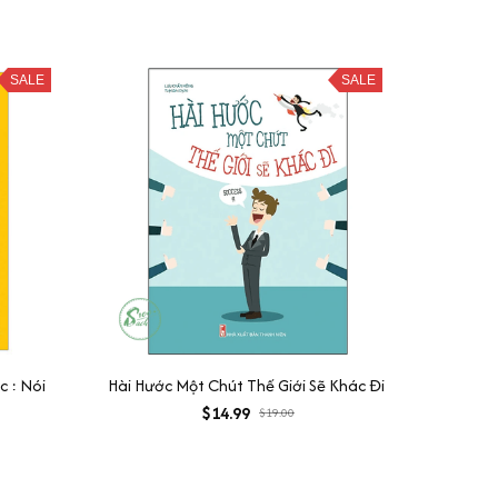
SALE
SALE
 : Nói
Hài Hước Một Chút Thế Giới Sẽ Khác Đi
$14.99
$19.00