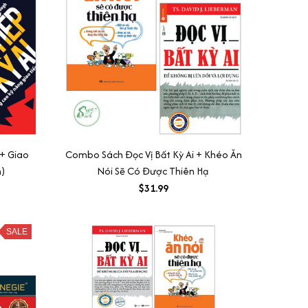
 + Giao
Combo Sách Đọc Vị Bất Kỳ Ai + Khéo Ăn
n)
Nói Sẽ Có Được Thiên Hạ
$31.99
SALE