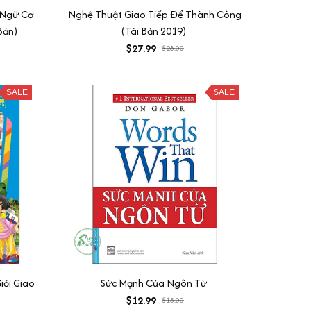
 Ngữ Cơ
Nghệ Thuật Giao Tiếp Để Thành Công
Bản)
(Tái Bản 2019)
$27.99
$28.00
SALE
SALE
iỏi Giao
Sức Mạnh Của Ngôn Từ
$12.99
$15.00