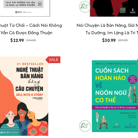
uật Từ Chối – Cách Nói Không
Nói Chuyện Là Bản Năng, Giữ 
 Vẫn Có Được Đồng Thuận
Tu Dưỡng, Im Lặng Là Trí 
$12.99
$30.99
$14.00
$33.00
SALE