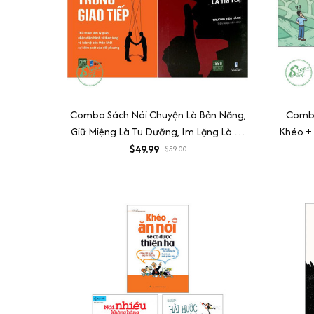
Combo Sách Nói Chuyện Là Bản Năng,
Combo
Giữ Miệng Là Tu Dưỡng, Im Lặng Là Trí
Khéo + 
Tuệ + Thao Túng Tâm Lý Trong Giao
$49.99
$59.00
Tiếp (Bộ 2 Cuốn)