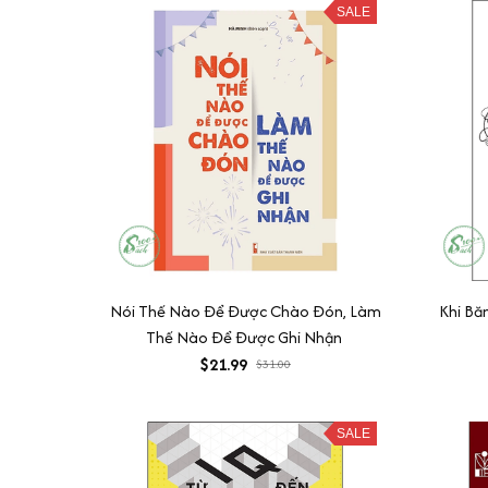
SALE
Nói Thế Nào Để Được Chào Đón, Làm
Khi Bă
Thế Nào Để Được Ghi Nhận
$21.99
$31.00
SALE