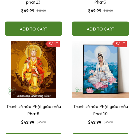
phat13
Phat3
$42.99
$42.99
$45.00
$45.00
ADD TO CART
ADD TO CART
SALE
SALE
Tranh số hóa Phật giáo mẫu
Tranh số hóa Phật giáo mẫu
Phat8
Phat10
$42.99
$42.99
$45.00
$45.00