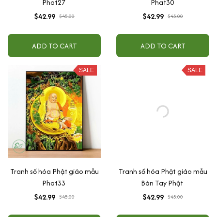
Phat27
Phat30
$42.99
$42.99
$45.00
$45.00
ADD TO CART
ADD TO CART
SALE
SALE
Tranh số hóa Phật giáo mẫu
Tranh số hóa Phật giáo mẫu
Phat33
Bàn Tay Phật
$42.99
$42.99
$45.00
$45.00