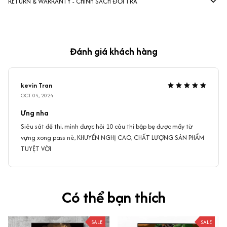
RETURN & WARRANTY - CHÍNH SÁCH ĐỔI TRẢ
Đánh giá khách hàng
kevin Tran
OCT 04, 2024
Ưng nha
Siêu sát đề thi, mình được hỏi 10 câu thì bập bẹ được mấy từ
vựng xong pass nè, KHUYẾN NGHỊ CAO, CHẤT LƯỢNG SẢN PHẨM
TUYỆT VỜI
Có thể bạn thích
SALE
SALE