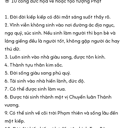
🌸 10 công đức họa vẽ hoặc tạo tượng Phật
1. Đời đời kiếp kiếp có đôi mắt sáng suốt thấy rõ.
2. Vĩnh viễn không sinh vào nơi đường ác địa ngục,
ngạ quỷ, súc sinh. Nếu sinh làm người thì bạn bè và
láng giềng đều là người tốt, không gặp người ác hay
thú dữ.
3. Luôn sinh vào nhà giàu sang, được tôn kính.
4. Thành tựu thân kim sắc.
5. Đời sống giàu sang phú quý.
6. Tái sinh vào nhà hiền lành, đức độ.
7. Có thể được sinh làm vua.
8. Được tái sinh thành một vị Chuyển luân Thánh
vương.
9. Có thể sinh về cõi trời Phạm thiên và sống lâu đến
một kiếp.