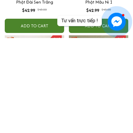
Phật Đài Sen Trắng
Phật Mâu Ni 1
$42.99
$45.00
$42.99
$45.00
Tư vấn trực tiếp !
ADD TO CART
ADD TO CART
SALE
SALE
Tranh số hóa Phật giáo mẫu
Tranh số hóa Phật giáo mẫu
Đức Phật Bên Đài Sen
Thiên Thủ Thiên Nhãn
$42.99
$45.00
$42.99
$45.00