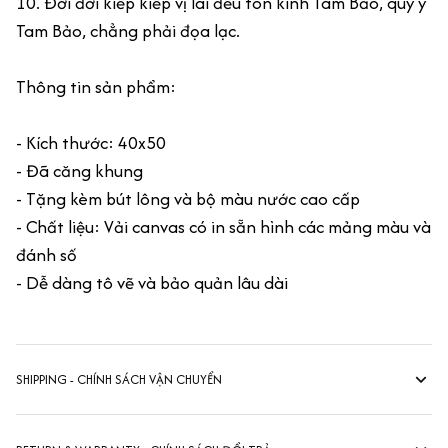
10. Đời đời kiếp kiếp vị lai đều tôn kính Tam Bảo, quy y
Tam Bảo, chẳng phải đọa lạc.
Thông tin sản phẩm:
- Kích thước: 40x50
- Đã căng khung
- Tặng kèm bút lông và bộ màu nước cao cấp
- Chất liệu: Vải canvas có in sẵn hình các mảng màu và
đánh số
- Dễ dàng tô vẽ và bảo quản lâu dài
SHIPPING - CHÍNH SÁCH VẬN CHUYỂN