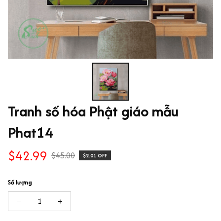
Tranh số hóa Phật giáo mẫu 
Phat14
$42.99
$45.00
$2.01 OFF
Số lượng