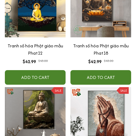
Tranh số hóa Phật giáo mẫu
Tranh số hóa Phật giáo mẫu
Phat12
Phat18
$42.99
$45.00
$42.99
$45.00
ADD TO CART
ADD TO CART
SALE
SALE