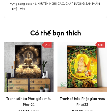
vựng xong pass nè, KHUYẾN NGHỊ CAO, CHẤT LƯỢNG SẢN PHẨM
TUYỆT VỜI
Có thể bạn thích
SALE
SALE
Tranh số hóa Phật giáo mẫu
Tranh số hóa Phật giáo mẫu
Phat21
Phat33
$45.00
$45.00