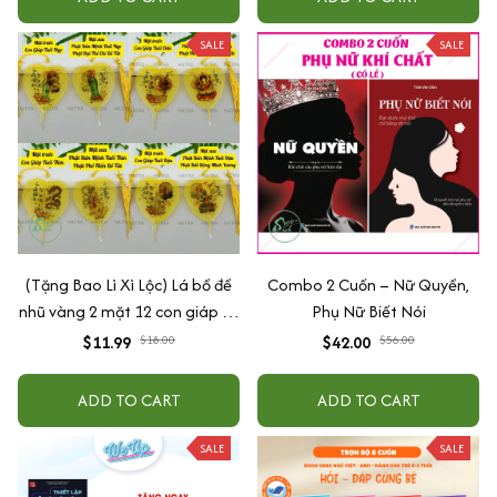
SALE
SALE
(Tặng Bao Lì Xì Lộc) Lá bồ đề
Combo 2 Cuốn – Nữ Quyền,
nhũ vàng 2 mặt 12 con giáp và
Phụ Nữ Biết Nói
phật bản mệnh, để ốp lưng
$11.99
$18.00
$42.00
$56.00
điện thoại, treo xe ô tô đã khai
quang
ADD TO CART
ADD TO CART
SALE
SALE