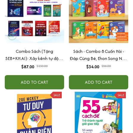
Combo Sách (Tặng
Sách - Combo 8 Cuốn Hỏi -
5EB+KH.AI): Xây kênh tự động
Đáp Cùng Bé, Ehon Song Ngữ
AI Agent + AI siêu mạnh + 3
Việt - Anh - Dành Cho Bé Từ 0
$87.00
$130.00
$34.00
$56.00
cấp độ AI + Kiếm tiền Youtube
-3 Tuổi
+ Xu hướng
ADD TO CART
ADD TO CART
SALE
SALE