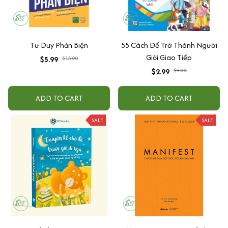
Tư Duy Phản Biện
55 Cách Để Trở Thành Người
Giỏi Giao Tiếp
$5.99
$15.00
$2.99
$9.00
ADD TO CART
ADD TO CART
SALE
SALE