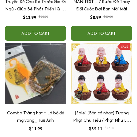
Truyện Kể Cho Bé Trước Giờ Đi
MANIFEST – 7 Bước Để Thay
Ngủ - Giúp Bé Phát Triển IQ Và
Đổi Cuộc Đời Bạn Mãi Mãi
EQ
$11.99
$22.00
$8.99
$20.00
ADD TO CART
ADD TO CART
SALE
Combo Tràng hạt + Lá bồ đề
[Sale] (Bản có nhạc) Tượng
mạ vàng_ Tuệ Anh
Phật Chú Tiểu / Phật Như Lai
Gõ Mõ Tụng Kinh Có 6 Bài
$11.99
$32.11
$47.00
Nhạc (Ship 4-7 ngày)