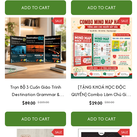
ADD TO CART
ADD TO CART
SALE
SALE
Trọn Bộ 3 Cuốn Giáo Trình
[TẶNG KHOÁ HỌC ĐỘC
Destination Grammar &
QUYỀN] Combo Làm Chủ Giao
Vocabulary B1, B2 và C1&C2 (
Tiếp: Sách Mindmap Giao Tiếp
$89.00
$105.00
$29.00
$50.00
Lẻ Tùy Chọn )
+ Hack Phát Âm Tiếng Anh
Cho Người Mới Bắt Đầu
ADD TO CART
ADD TO CART
SALE
SALE