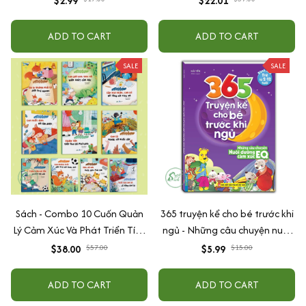
$2.99
$22.01
Tuổi - Combo 4 Quyển
ADD TO CART
ADD TO CART
SALE
SALE
Sách - Combo 10 Cuốn Quản
365 truyện kể cho bé trước khi
Lý Cảm Xúc Và Phát Triển Tính
ngủ - Những câu chuyện nuôi
Cách Cho Bé Từ 2 - 6 Tuổi
dưỡng cảm xúc EQ (2-12 tuổi)
$38.00
$57.00
$5.99
$15.00
ADD TO CART
ADD TO CART