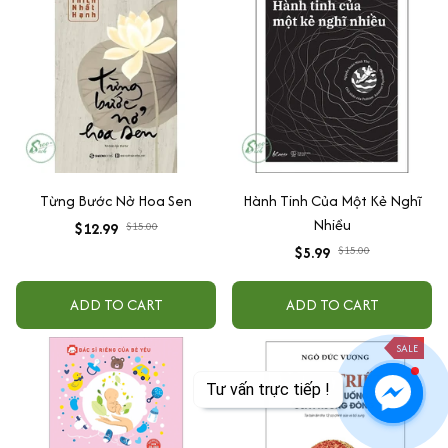
Từng Bước Nở Hoa Sen
Hành Tinh Của Một Kẻ Nghĩ
Nhiều
$12.99
$15.00
$5.99
$15.00
ADD TO CART
ADD TO CART
SALE