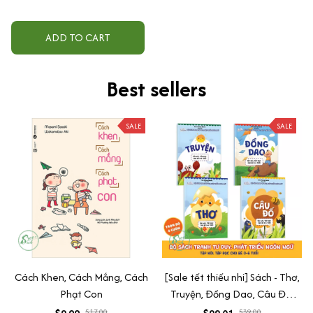
ADD TO CART
Best sellers
SALE
SALE
Cách Khen, Cách Mắng, Cách
[Sale tết thiếu nhi] Sách - Thơ,
Phạt Con
Truyện, Đồng Dao, Câu Đố,
Tập Nói Tập Đọc Cho Bé 0-6
$17.00
$39.00