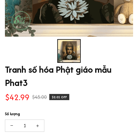
Tranh số hóa Phật giáo mẫu 
Phat3
$42.99
$45.00
$2.01 OFF
Số lượng