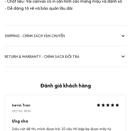
- Chất liệu: Vải canvas có in sẵn hình các mảng màu và đánh số
- Dễ dàng tô vẽ và bảo quản lâu dài
SHIPPING - CHÍNH SÁCH VẬN CHUYỂN
RETURN & WARRANTY - CHÍNH SÁCH ĐỔI TRẢ
Đánh giá khách hàng
kevin Tran
OCT 04, 2024
Ưng nha
Siêu sát đề thi, mình được hỏi 10 câu thì bập bẹ được mấy từ