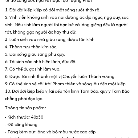
🌸 10 công đức họa vẽ hoặc tạo tượng Phật
1. Đời đời kiếp kiếp có đôi mắt sáng suốt thấy rõ.
2. Vĩnh viễn không sinh vào nơi đường ác địa ngục, ngạ quỷ, súc
sinh. Nếu sinh làm người thì bạn bè và láng giềng đều là người
tốt, không gặp người ác hay thú dữ.
3. Luôn sinh vào nhà giàu sang, được tôn kính.
4. Thành tựu thân kim sắc.
5. Đời sống giàu sang phú quý.
6. Tái sinh vào nhà hiền lành, đức độ.
7. Có thể được sinh làm vua.
8. Được tái sinh thành một vị Chuyển luân Thánh vương.
9. Có thể sinh về cõi trời Phạm thiên và sống lâu đến một kiếp.
10. Đời đời kiếp kiếp vị lai đều tôn kính Tam Bảo, quy y Tam Bảo,
chẳng phải đọa lạc.
Thông tin sản phẩm:
- Kích thước: 40x50
- Đã căng khung
- Tặng kèm bút lông và bộ màu nước cao cấp