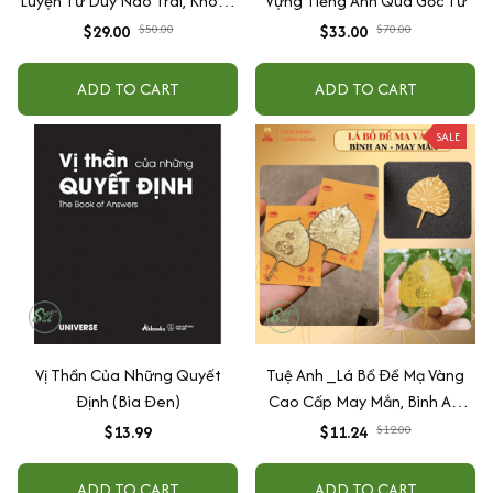
Luyện Tư Duy Não Trái, Không
Vựng Tiếng Anh Qua Gốc Từ
Não Phải - Đánh Thức Tiềm
$29.00
$50.00
$33.00
$70.00
Năng Trí Tuệ Cho Bé (3-6 Tuổi)
ADD TO CART
ADD TO CART
SALE
Vị Thần Của Những Quyết
Tuệ Anh _Lá Bồ Đề Mạ Vàng
Định (Bìa Đen)
Cao Cấp May Mắn, Bình An,
Chiêu Tài Lộc
$13.99
$11.24
$12.00
ADD TO CART
ADD TO CART