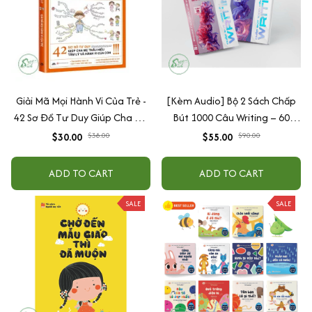
Giải Mã Mọi Hành Vi Của Trẻ -
[Kèm Audio] Bộ 2 Sách Chấp
42 Sơ Đồ Tư Duy Giúp Cha Mẹ
Bút 1000 Câu Writing – 60
Thấu Hiểu Tâm Lý Và Hành Vi
Ngày Gieo Trồng Tư Duy
$30.00
$38.00
$55.00
$90.00
Của Con
Writing- Cải Thiện Kỹ Năng Viết
ADD TO CART
ADD TO CART
SALE
SALE