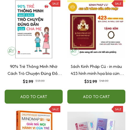
SALE
SALE
90% Trẻ Thông Minh Nhờ
Sách Kinh Pháp Cú - in màu
Cách Trò Chuyện Đúng Đắn
423 hình minh họa bìa cứng
Của Cha Mẹ
cao cấp + tặng kèm vòng tay
$2.99
$15.00
$32.99
$48.00
ADD TO CART
ADD TO CART
SALE
SALE