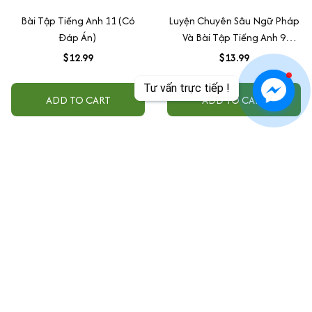
Bài Tập Tiếng Anh 11 (Có
Luyện Chuyên Sâu Ngữ Pháp
Đáp Án)
Và Bài Tập Tiếng Anh 9
(Chương Trình Mới)
$12.99
$13.99
Tư vấn trực tiếp !
ADD TO CART
ADD TO CART
Văn phòng tại Mỹ:
FLASH SHIP - B4060J 12338 Ferris Creek Ln DALLAS 
TX 75243 USA
+1 301-909-8899
sachtiengnhat100@gmail.com