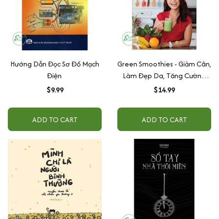
Hướng Dẫn Đọc Sơ Đồ Mạch
Green Smoothies - Giảm Cân,
Điện
Làm Đẹp Da, Tăng Cường
Sức Đề Kháng Với 7 Ngày
$9.99
$14.99
Uống Sinh Tố Xanh
ADD TO CART
ADD TO CART