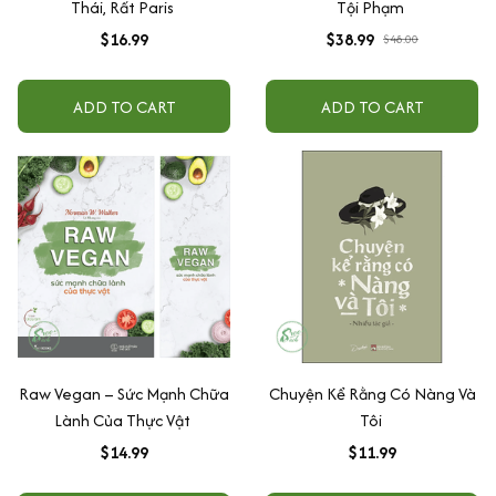
Thái, Rất Paris
Tội Phạm
$16.99
$38.99
$48.00
ADD TO CART
ADD TO CART
Raw Vegan – Sức Mạnh Chữa
Chuyện Kể Rằng Có Nàng Và
Lành Của Thực Vật
Tôi
$14.99
$11.99