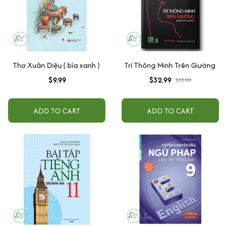
Thơ Xuân Diệu ( bìa xanh )
Trí Thông Minh Trên Giường
$9.99
$32.99
$35.00
ADD TO CART
ADD TO CART