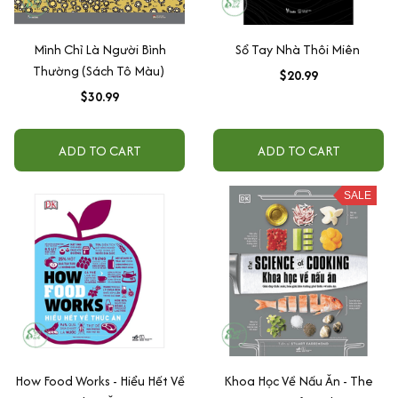
Mình Chỉ Là Người Bình
Sổ Tay Nhà Thôi Miên
Thường (Sách Tô Màu)
$20.99
$30.99
ADD TO CART
ADD TO CART
SALE
How Food Works - Hiểu Hết Về
Khoa Học Về Nấu Ăn - The