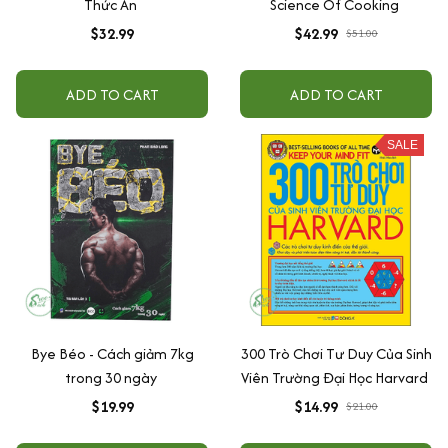
Thức Ăn
Science Of Cooking
$32.99
$42.99
$51.00
ADD TO CART
ADD TO CART
SALE
Bye Béo - Cách giảm 7kg
300 Trò Chơi Tư Duy Của Sinh
trong 30 ngày
Viên Trường Đại Học Harvard
$19.99
$14.99
$21.00