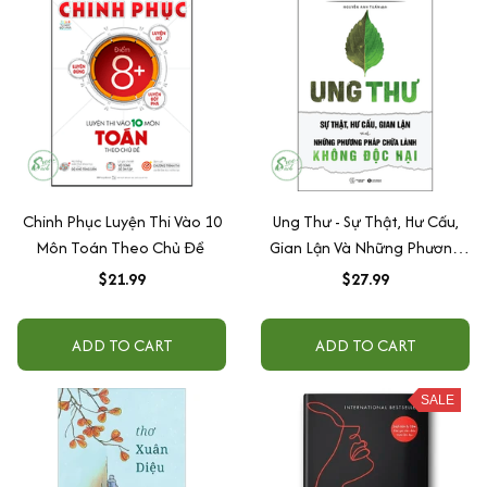
Chinh Phục Luyện Thi Vào 10
Ung Thư - Sự Thật, Hư Cấu,
Môn Toán Theo Chủ Đề
Gian Lận Và Những Phương
Pháp Chữa Bệnh Không Độc
$21.99
$27.99
Hại (Tái Bản)
ADD TO CART
ADD TO CART
SALE