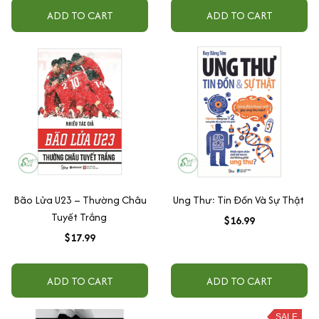
ADD TO CART
ADD TO CART
Bão Lửa U23 – Thường Châu
Ung Thư: Tin Đồn Và Sự Thật
Tuyết Trắng
$16.99
$17.99
ADD TO CART
ADD TO CART
SALE