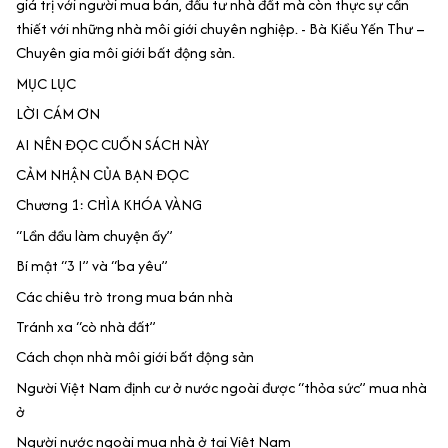
giá trị với người mua bán, đầu tư nhà đất mà còn thực sự cần
thiết với những nhà môi giới chuyên nghiệp. - Bà Kiều Yến Thư –
Chuyên gia môi giới bất động sản.
MỤC LỤC
LỜI CÁM ƠN
AI NÊN ĐỌC CUỐN SÁCH NÀY
CẢM NHẬN CỦA BẠN ĐỌC
Chương 1: CHÌA KHÓA VÀNG
“Lần đầu làm chuyện ấy”
Bí mật “3 I” và “ba yêu”
Các chiêu trò trong mua bán nhà
Tránh xa “cò nhà đất”
Cách chọn nhà môi giới bất động sản
Người Việt Nam định cư ở nước ngoài được “thỏa sức” mua nhà
ở
Người nước ngoài mua nhà ở tại Việt Nam