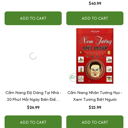
$40.99
ADD TO CART
ADD TO CART
Cẩm Nang Độ Dáng Tại Nhà -
Cẩm Nang Nhân Tướng Học -
30 Phút Mỗi Ngày Biến Điểm
Xem Tướng Biết Người
Yếu Thành Điểm Yêu
$24.99
$23.99
ADD TO CART
ADD TO CART