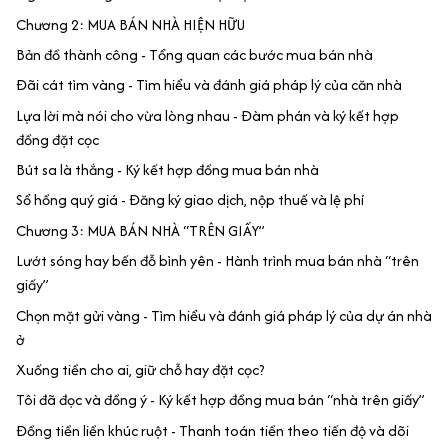
Chương 2: MUA BÁN NHÀ HIỆN HỮU
Bản đồ thành công - Tổng quan các bước mua bán nhà
Đãi cát tìm vàng - Tìm hiểu và đánh giá pháp lý của căn nhà
Lựa lời mà nói cho vừa lòng nhau - Đàm phán và ký kết hợp
đồng đặt cọc
Bút sa là thắng - Ký kết hợp đồng mua bán nhà
Sổ hồng quý giá - Đăng ký giao dịch, nộp thuế và lệ phí
Chương 3: MUA BÁN NHÀ “TRÊN GIẤY”
Lướt sóng hay bến đỗ bình yên - Hành trình mua bán nhà “trên
giấy”
Chọn mặt gửi vàng - Tìm hiểu và đánh giá pháp lý của dự án nhà
ở
Xuống tiền cho ai, giữ chỗ hay đặt cọc?
Tôi đã đọc và đồng ý - Ký kết hợp đồng mua bán “nhà trên giấy”
Đồng tiền liền khúc ruột - Thanh toán tiền theo tiến độ và dõi