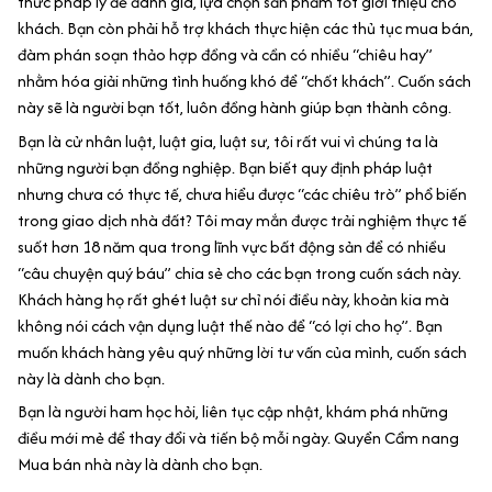
thức pháp lý để đánh giá, lựa chọn sản phẩm tốt giới thiệu cho
khách. Bạn còn phải hỗ trợ khách thực hiện các thủ tục mua bán,
đàm phán soạn thảo hợp đồng và cần có nhiều “chiêu hay”
nhằm hóa giải những tình huống khó để “chốt khách”. Cuốn sách
này sẽ là người bạn tốt, luôn đồng hành giúp bạn thành công.
Bạn là cử nhân luật, luật gia, luật sư, tôi rất vui vì chúng ta là
những người bạn đồng nghiệp. Bạn biết quy định pháp luật
nhưng chưa có thực tế, chưa hiểu được “các chiêu trò” phổ biến
trong giao dịch nhà đất? Tôi may mắn được trải nghiệm thực tế
suốt hơn 18 năm qua trong lĩnh vực bất động sản để có nhiều
“câu chuyện quý báu” chia sẻ cho các bạn trong cuốn sách này.
Khách hàng họ rất ghét luật sư chỉ nói điều này, khoản kia mà
không nói cách vận dụng luật thế nào để “có lợi cho họ”. Bạn
muốn khách hàng yêu quý những lời tư vấn của mình, cuốn sách
này là dành cho bạn.
Bạn là người ham học hỏi, liên tục cập nhật, khám phá những
điều mới mẻ để thay đổi và tiến bộ mỗi ngày. Quyển Cẩm nang
Mua bán nhà này là dành cho bạn.