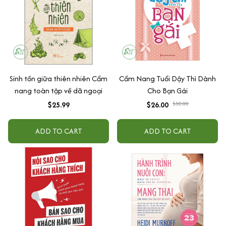
Sinh tồn giữa thiên nhiên Cẩm
Cẩm Nang Tuổi Dậy Thì Dành
nang toàn tập về dã ngoại
Cho Bạn Gái
$25.99
$26.00
$30.00
ADD TO CART
ADD TO CART