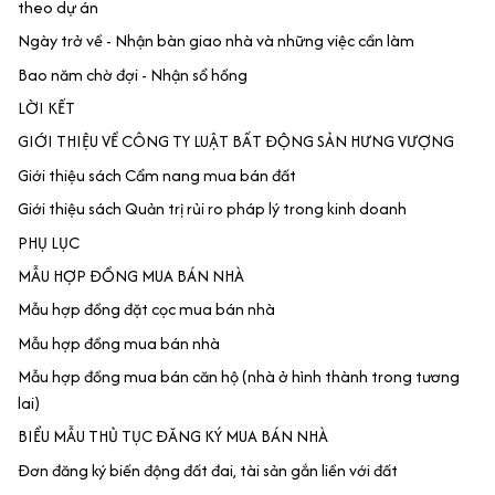
theo dự án
Ngày trở về - Nhận bàn giao nhà và những việc cần làm
Bao năm chờ đợi - Nhận sổ hồng
LỜI KẾT
GIỚI THIỆU VỀ CÔNG TY LUẬT BẤT ĐỘNG SẢN HƯNG VƯỢNG
Giới thiệu sách Cẩm nang mua bán đất
Giới thiệu sách Quản trị rủi ro pháp lý trong kinh doanh
PHỤ LỤC
MẪU HỢP ĐỒNG MUA BÁN NHÀ
Mẫu hợp đồng đặt cọc mua bán nhà
Mẫu hợp đồng mua bán nhà
Mẫu hợp đồng mua bán căn hộ (nhà ở hình thành trong tương
lai)
BIỂU MẪU THỦ TỤC ĐĂNG KÝ MUA BÁN NHÀ
Đơn đăng ký biến động đất đai, tài sản gắn liền với đất