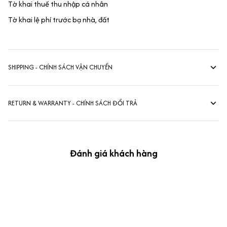
Tờ khai thuế thu nhập cá nhân
Tờ khai lệ phí trước bạ nhà, đất
SHIPPING - CHÍNH SÁCH VẬN CHUYỂN
RETURN & WARRANTY - CHÍNH SÁCH ĐỔI TRẢ
Đánh giá khách hàng
kevin Tran
OCT 04, 2024
Ưng nha