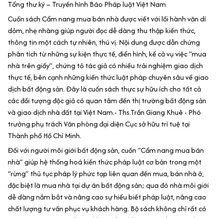
Tổng thư ký – Truyền hình Báo Pháp luật Việt Nam
Cuốn sách Cẩm nang mua bán nhà được viết với lối hành văn dí
dỏm, nhẹ nhàng giúp người đọc dễ dàng thu thập kiến thức,
thông tin một cách tự nhiên, thú vị. Nội dung được dẫn chứng
phân tích từ những sự kiện thực tế, điển hình, kể cả vụ việc “mua
nhà trên giấy”, chứng tỏ tác giả có nhiều trải nghiệm giao dịch
thực tế, bên cạnh những kiến thức luật pháp chuyên sâu về giao
dịch bất động sản. Đây là cuốn sách thực sự hữu ích cho tất cả
các đối tượng độc giả có quan tâm đến thị trường bất động sản
và giao dịch nhà đất tại Việt Nam.- Ths.Trần Giang Khuê - Phó
trưởng phụ trách Văn phòng đại diện Cục sở hữu trí tuệ tại
Thành phố Hồ Chí Minh.
Đối với người môi giới bất động sản, cuốn “Cẩm nang mua bán
nhà” giúp hệ thống hoá kiến thức pháp luật cơ bản trong một
“rừng” thủ tục pháp lý phức tạp liên quan đến mua, bán nhà ở,
đặc biệt là mua nhà tại dự án bất động sản; qua đó nhà môi giới
dễ dàng nắm bắt và nâng cao sự hiểu biết pháp luật, nâng cao
chất lượng tư vấn phục vụ khách hàng. Bộ sách không chỉ rất có