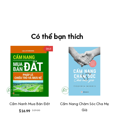
Siêu sát đề thi, mình được hỏi 10 câu thì bập bẹ được mấy từ
vựng xong pass nè, KHUYẾN NGHỊ CAO, CHẤT LƯỢNG SẢN PHẨM
TUYỆT VỜI
Có thể bạn thích
SALE
Cẩm Nanh Mua Bán Đất
Cẩm Nang Chăm Sóc Cha Mẹ
Già
$16.99
$19.00