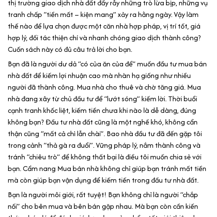
thị trường giao dịch nhà đất đầy rẫy những trò lừa bịp, những vụ
tranh chấp “tiền mất – kiện mang” xảy ra hằng ngày. Vậy làm
thế nào để lựa chọn được một căn nhà hợp pháp, vị trí tốt, giá
hợp lý, đối tác thiện chí và nhanh chóng giao dịch thành công?
Cuốn sách này có đủ câu trả lời cho bạn.
Bạn đã là người dư dả “có của ăn của để” muốn đầu tư mua bán
nhà đất để kiếm lợi nhuận cao mà nhàn hạ giống như nhiều
người đã thành công. Mua nhà cho thuê và chờ tăng giá. Mua
nhà đang xây từ chủ đầu tư để “lướt sóng” kiếm lời. Thời buổi
cạnh tranh khốc liệt, kiếm tiền chưa khi nào là dễ dàng, đúng
không bạn? Đầu tư nhà đất cũng là một nghề khó, không cẩn
thận cũng “mất cả chì lẫn chài”. Bao nhà đầu tư đã đến gặp tôi
trong cảnh “thả gà ra đuổi”. Vững pháp lý, nắm thành công và
tránh “chiêu trò” để không thất bại là điều tôi muốn chia sẻ với
bạn. Cẩm nang Mua bán nhà không chỉ giúp bạn tránh mất tiền
mà còn giúp bạn vận dụng để kiếm tiến trong đầu tư nhà đất.
Bạn là người môi giới, rất tuyệt! Bạn không chỉ là người “chắp
nối” cho bên mua và bên bán gặp nhau. Mà bạn còn cần kiến