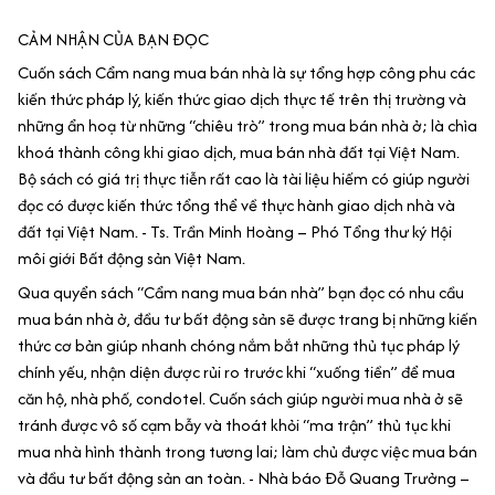
CẢM NHẬN CỦA BẠN ĐỌC
Cuốn sách Cẩm nang mua bán nhà là sự tổng hợp công phu các
kiến thức pháp lý, kiến thức giao dịch thực tế trên thị trường và
những ẩn hoạ từ những “chiêu trò” trong mua bán nhà ở; là chìa
khoá thành công khi giao dịch, mua bán nhà đất tại Việt Nam.
Bộ sách có giá trị thực tiễn rất cao là tài liệu hiếm có giúp người
đọc có được kiến thức tổng thể về thực hành giao dịch nhà và
đất tại Việt Nam. - Ts. Trần Minh Hoàng – Phó Tổng thư ký Hội
môi giới Bất động sản Việt Nam.
Qua quyển sách “Cẩm nang mua bán nhà” bạn đọc có nhu cầu
mua bán nhà ở, đầu tư bất động sản sẽ được trang bị những kiến
thức cơ bản giúp nhanh chóng nắm bắt những thủ tục pháp lý
chính yếu, nhận diện được rủi ro trước khi “xuống tiền” để mua
căn hộ, nhà phố, condotel. Cuốn sách giúp người mua nhà ở sẽ
tránh được vô số cạm bẫy và thoát khỏi “ma trận” thủ tục khi
mua nhà hình thành trong tương lai; làm chủ được việc mua bán
và đầu tư bất động sản an toàn. - Nhà báo Đỗ Quang Trưởng –