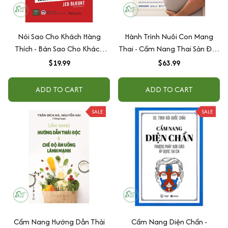
Nói Sao Cho Khách Hàng
Hành Trình Nuôi Con Mang
Thích - Bán Sao Cho Khách
Thai - Cẩm Nang Thai Sản Đầy
Hàng Mua
Đủ Nhất
$19.99
$63.99
ADD TO CART
ADD TO CART
SALE
SALE
Cẩm Nang Hướng Dẫn Thải
Cẩm Nang Diện Chẩn -