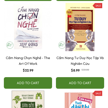
SALE
Cẩm Nang Chọn Nghề - The
Cẩm Nang Tư Duy Học Tập Và
Art Of Work
Nghiên Cứu
$22.99
$8.99
$15.00
ADD TO CART
ADD TO CART
SALE