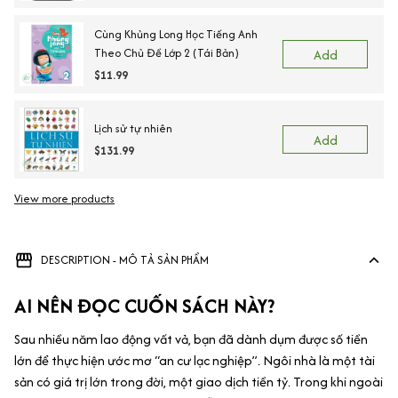
Cùng Khủng Long Học Tiếng Anh
Theo Chủ Đề Lớp 2 (Tái Bản)
Add
$11.99
Lịch sử tự nhiên
Add
$131.99
View more products
DESCRIPTION - MÔ TẢ SẢN PHẨM
AI NÊN ĐỌC CUỐN SÁCH NÀY?
Sau nhiều năm lao động vất vả, bạn đã dành dụm được số tiền
lớn để thực hiện ước mơ “an cư lạc nghiệp”. Ngôi nhà là một tài
sản có giá trị lớn trong đời, một giao dịch tiền tỷ. Trong khi ngoài