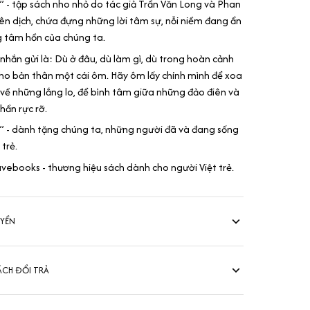
” - tập sách nho nhỏ do tác giả Trần Văn Long và Phan
n dịch, chứa đựng những lời tâm sự, nỗi niềm đang ẩn
g tâm hồn của chúng ta.
hắn gửi là: Dù ở đâu, dù làm gì, dù trong hoàn cảnh
o bản thân một cái ôm. Hãy ôm lấy chính mình để xoa
 về những lắng lo, để bình tâm giữa những đảo điên và
hần rực rỡ.
” - dành tặng chúng ta, những người đã và đang sống
trẻ.
ebooks - thương hiệu sách dành cho người Việt trẻ.
UYỂN
ÁCH ĐỔI TRẢ