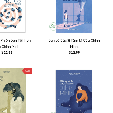
 Phiên Bản Tốt Hơn
Bạn Là Bác Sĩ Tâm Lý Của Chính
 Chính Mình
Mình.
$22.99
$12.99
SALE