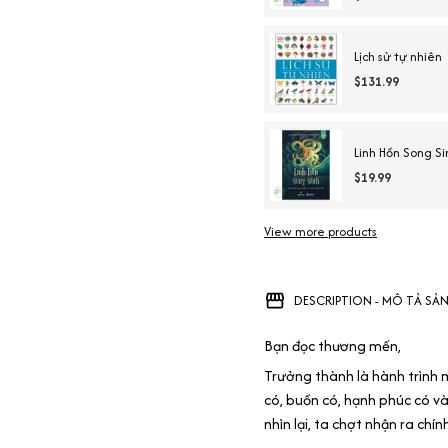
Lịch sử tự nhiên
$131.99
Linh Hồn Song Si
$19.99
View more products
DESCRIPTION - MÔ TẢ SẢ
Bạn đọc thương mến,
Trưởng thành là hành trình 
có, buồn có, hạnh phúc có và
nhìn lại, ta chợt nhận ra ch