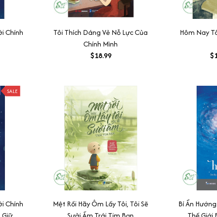
i Chính
Tôi Thích Dáng Vẻ Nỗ Lực Của
Hôm Nay Tôi
Chính Mình
$18.99
$1
SALE
i Chính
Mệt Rồi Hãy Ôm Lấy Tôi, Tôi Sẽ
Bí Ẩn Hướng
h Giữa
Sưởi Ấm Trái Tim Bạn
Thế Giới 