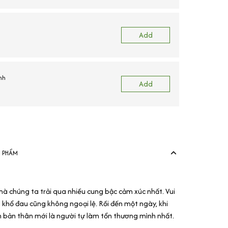
Add
nh
Add
N PHẨM
mà chúng ta trải qua nhiều cung bậc cảm xúc nhất. Vui
 khổ đau cũng không ngoại lệ. Rồi đến một ngày, khi
ính bản thân mới là người tự làm tổn thương mình nhất.