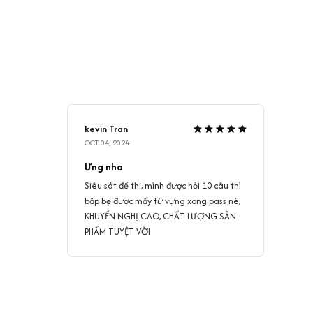
kevin Tran
OCT 04, 2024
Ưng nha
Siêu sát đề thi, mình được hỏi 10 câu thì
bập bẹ được mấy từ vựng xong pass nè,
KHUYẾN NGHỊ CAO, CHẤT LƯỢNG SẢN
PHẨM TUYỆT VỜI