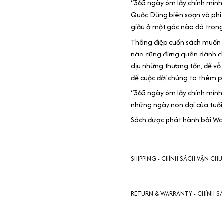
“365 ngày ôm lấy chính mình
Quốc Dũng biên soạn và phiê
giấu ở một góc nào đó tron
Thông điệp cuốn sách muốn n
nào cũng đừng quên dành ch
dịu những thương tổn, để vỗ
để cuộc đời chúng ta thêm p
“365 ngày ôm lấy chính mình
những ngày non dại của tuổi 
Sách được phát hành bởi Wav
SHIPPING - CHÍNH SÁCH VẬN CH
RETURN & WARRANTY - CHÍNH S