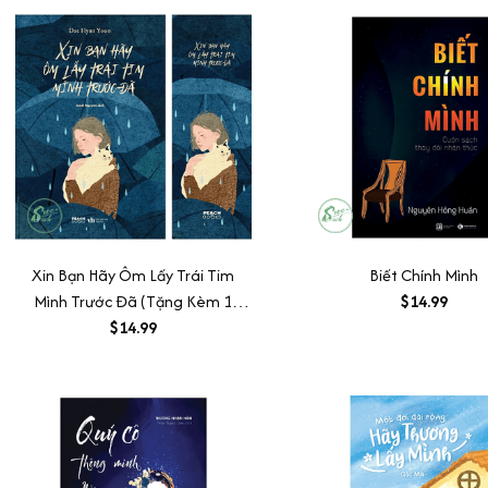
Xin Bạn Hãy Ôm Lấy Trái Tim
Biết Chính Mình
Mình Trước Đã (Tặng Kèm 1
$14.99
Bookmark)
$14.99