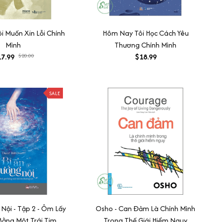
 Muốn Xin Lỗi Chính
Hôm Nay Tôi Học Cách Yêu
Mình
Thương Chính Mình
7.99
$20.00
$18.99
SALE
 Nội - Tập 2 - Ôm Lấy
Osho - Can Đảm Là Chính Mình
Bằng Một Trái Tim
Trong Thế Giới Hiểm Nguy