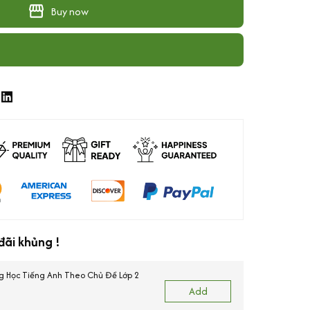
Buy now
ãi khủng !
g Học Tiếng Anh Theo Chủ Đề Lớp 2
Add