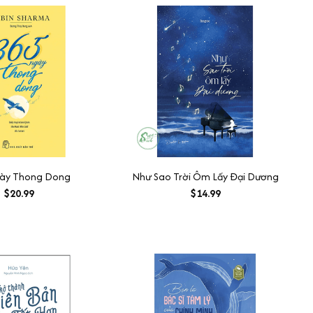
ày Thong Dong
Như Sao Trời Ôm Lấy Đại Dương
$20.99
$14.99