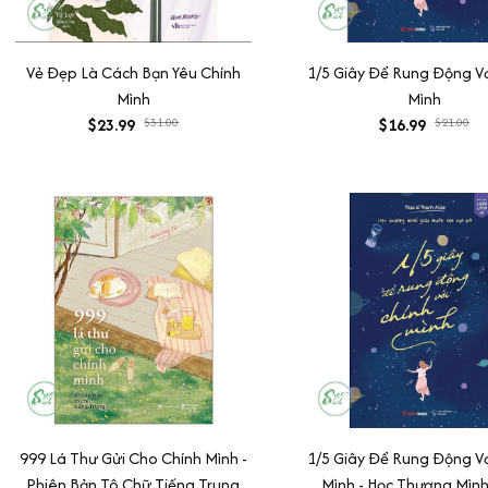
Vẻ Đẹp Là Cách Bạn Yêu Chính
1/5 Giây Để Rung Động Vớ
Mình
Mình
$23.99
$31.00
$16.99
$21.00
999 Lá Thư Gửi Cho Chính Mình -
1/5 Giây Để Rung Động Vớ
Phiên Bản Tô Chữ Tiếng Trung
Mình - Học Thương Mìn