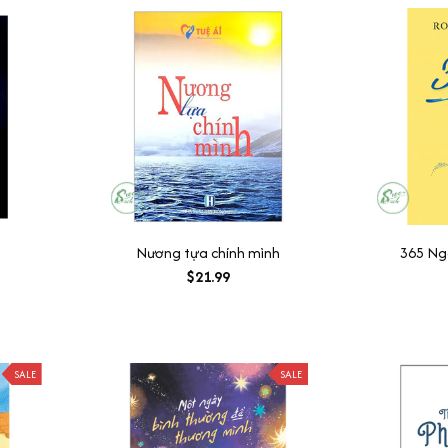
Nương tựa chính mình
365 Ng
$21.99
SALE
SALE