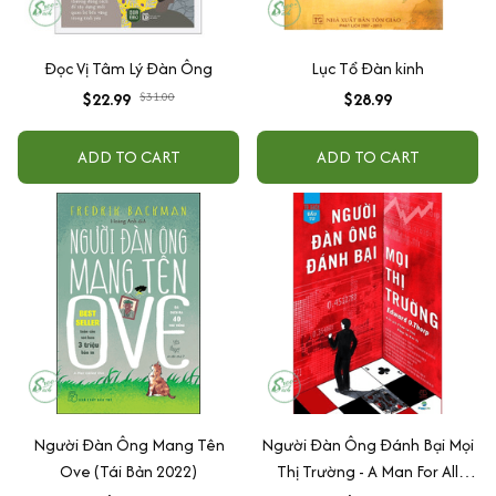
Đọc Vị Tâm Lý Đàn Ông
Lục Tổ Đàn kinh
$22.99
$31.00
$28.99
ADD TO CART
ADD TO CART
Người Đàn Ông Mang Tên
Người Đàn Ông Đánh Bại Mọi
Ove (Tái Bản 2022)
Thị Trường - A Man For All