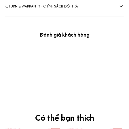
RETURN & WARRANTY - CHÍNH SÁCH ĐỔI TRẢ
Đánh giá khách hàng
kevin Tran
OCT 04, 2024
Ưng nha
Siêu sát đề thi, mình được hỏi 10 câu thì bập bẹ được mấy từ
vựng xong pass nè, KHUYẾN NGHỊ CAO, CHẤT LƯỢNG SẢN PHẨM
TUYỆT VỜI
Có thể bạn thích