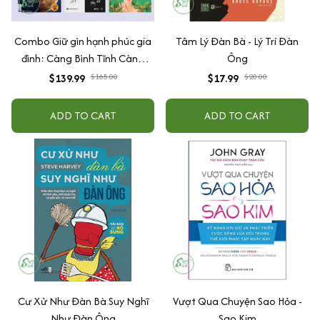
Combo Giữ gìn hạnh phúc gia
Tâm Lý Đàn Bà - Lý Trí Đàn
đình: Càng Bình Tĩnh Càng
Ông
Hạnh Phúc + Yêu Trong Tỉnh
$139.99
$165.00
$17.99
$20.00
Thức - Từ Bạn Đời Đến Bạn
Đạo Tập 1+ Kiến Tạo Gia Đình
ADD TO CART
ADD TO CART
Hạnh Phúc - Từ Bạn Đời Đến
Bạn Đạo Tập 2 + Đàn Ông Sao
Hỏa - Đàn Bà Sao Kim + Đồng
Cảm Trong Hôn Nhân: Yêu
Trọn Vẹn Cả
Cư Xử Như Đàn Bà Suy Nghĩ
Vượt Qua Chuyện Sao Hỏa -
Như Đàn Ông
Sao Kim