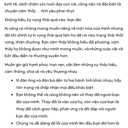
kinh tế, cách chăm sóc nuôi dạy con cái, công việc và đặc biệt là
chuyện cảm thấy… tình yêu phai nhạt.
Không hiểu, kỳ vọng thái quá vào bạn đời
Ai cũng có những mong muốn riêng về một nửa của mình nhưng
đôi khi chính sự kì vọng thái quá làm họ dễ rơi vào trạng thái thất
vọng, chán chường. Bạn cảm thấy không hiểu đối phương, cảm
thấy họ không được như mình mong muốn, và những cuộc cãi vã
bắt đầu diễn ra thường xuyên hơn.
Muốn gìn giữ hạnh phúc trọn vẹn, cần lắm những sự thấu hiểu,
cảm thông, chia sẻ và yêu thương nhau
Vì đàn ông và đàn bà đến từ hai hành tinh khác nhau, hãy
tôn trọng và chấp nhận mọi điều khác biệt.
Bạn không thể và cũng không nên cố thay đổi người bạn
đời của mình. Thay đổi là việc của họ, còn việc của bạn là
thay đổi cách giao tiếp, phản ứng và đối đáp với người
bạn đời của mình.
Chúng ta dễ dàng đổ lỗi của mình lên đầu bạn đời hơn là