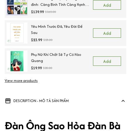
đình: Càng Bình Tĩnh Càng Hạnh
Add
Phúc + Yêu Trong Tỉnh Thức - Từ
$139.99
$165.00
Bạn Đời Đến Bạn Đạo Tập 1+ Kiến
Tạo Gia Đình Hạnh Phúc - Từ Bạn
Yêu Mình Trước Đã, Yêu Đời Để
Đời Đến Bạn Đạo Tập 2 + Đàn Ông
Sau
Add
Sao Hỏa - Đàn Bà Sao Kim + Đồng
$23.99
$25.00
Cảm Trong Hôn Nhân: Yêu Trọn
Vẹn Cả
Phụ Nữ Khí Chất Sẽ Tự Có Hào
Quang
Add
$19.99
$20.00
View more products
Vi
DESCRIPTION - MÔ TẢ SẢN PHẨM
Đàn Ông Sao Hỏa Đàn Bà