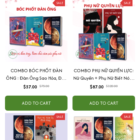
SALE
SALE
COMBO BÓC PHỐT ĐÀN
COMBO PHỤ NỮ QUYỀN LỰC:
ÔNG : Đàn Ông Sao Hỏa, Đàn
Nữ Quyền + Phụ Nữ Biết Nói +
Bà Sao Kim + Đừng Bao Giờ
Đàn Ông Sao Hỏa, Đàn Bà Sao
$57.00
$75.00
$87.00
$120.00
Theo Đuổi Đàn Ông + Đàn
Kim + Đừng Bao Giờ Theo
Ông Bóc Phốt Đàn Ông
Đuổi Đàn Ông + Đàn Ông Bóc
ADD TO CART
ADD TO CART
Phốt Đàn Ông
SALE
SALE