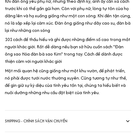
Khi đàn ông yêu phụ nữ, nhưng theo định kỳ, anh ấy cần xa cách
trước khi có thể gần gũi hơn. Còn với phụ nữ, lòng tự tôn của họ
dâng lên và hạ xuống giống như một con sóng. Khi đến tận cùng,
nó là sắp xếp lại cảm xúc. Đàn ông giống như dây cao su, đàn bà
lại như những con sóng
101 cách để thấu hiểu và ghi được những điểm số cao trong mắt
người khác giới. Rất dễ dàng nếu bạn sở hữu cuốn sách "Đàn
ông sao Hỏa đàn bà sao Kim" trong tay. Cách để dành được
thiện cảm với người khác giới
Một mối quan hệ cũng giống như một khu vườn, để phát triển,
nó phải được tưới nước thường xuyên. Cũng tương tự như thế,
để gìn giữ sự kỳ diệu của tình yêu tồn tại, chúng ta hiểu biết và
nuôi dưỡng những nhu cầu đặt biệt của tình yêu.
SHIPPING - CHÍNH SÁCH VẬN CHUYỂN