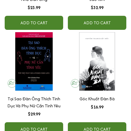
$23.99
$32.99
ADD TO CART
ADD TO CART
Tại Sao Đàn Ông Thích Tình
Góc Khuất Đàn Bà
Dục Và Phụ Nữ Cần Tình Yêu
$16.99
$29.99
ADD TO CART
ADD TO CART