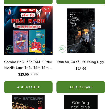
SALE
Combo PHƠI BÀY TÂM LÝ PHÁI
Đàn Bà, Cứ Yêu Đi, Đừng Ngại
MẠNH: Sách Thâu Tóm Tâm Lý
$14.99
Đàn Ông - Đàn Ông Bóc Phốt
$23.00
$45.00
Đàn Ông Về Hẹn Hò & Hôn
Nhân + Đừng Bao Giờ Theo
ADD TO CART
ADD TO CART
Đuổi Đàn Ông