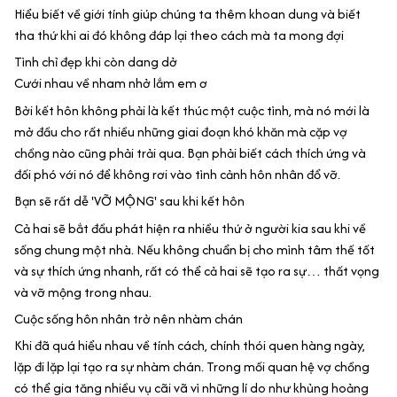
Hiểu biết về giới tính giúp chúng ta thêm khoan dung và biết
tha thứ khi ai đó không đáp lại theo cách mà ta mong đợi
Tình chỉ đẹp khi còn dang dở
Cưới nhau về nham nhở lắm em ơ
Bởi kết hôn không phải là kết thúc một cuộc tình, mà nó mới là
mở đầu cho rất nhiều những giai đoạn khó khăn mà cặp vợ
chồng nào cũng phải trải qua. Bạn phải biết cách thích ứng và
đối phó với nó để không rơi vào tình cảnh hôn nhân đổ vỡ.
Bạn sẽ rất dễ 'VỠ MỘNG' sau khi kết hôn
Cả hai sẽ bắt đầu phát hiện ra nhiều thứ ở người kia sau khi về
sống chung một nhà. Nếu không chuẩn bị cho mình tâm thế tốt
và sự thích ứng nhanh, rất có thể cả hai sẽ tạo ra sự… thất vọng
và vỡ mộng trong nhau.
Cuộc sống hôn nhân trở nên nhàm chán
Khi đã quá hiểu nhau về tính cách, chính thói quen hàng ngày,
lặp đi lặp lại tạo ra sự nhàm chán. Trong mối quan hệ vợ chồng
có thể gia tăng nhiều vụ cãi vã vì những lí do như khủng hoảng