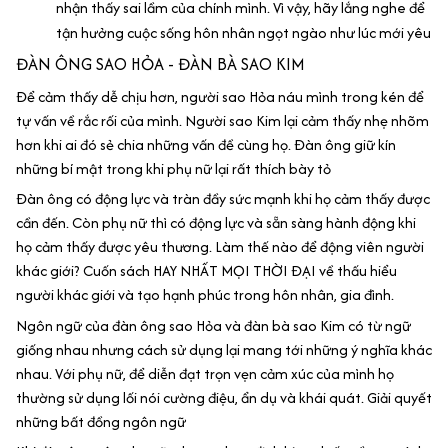
nhận thấy sai lầm của chính mình. Vì vậy, hãy lắng nghe để
tận hưởng cuộc sống hôn nhân ngọt ngào như lúc mới yêu
ĐÀN ÔNG SAO HỎA - ĐÀN BÀ SAO KIM
Để cảm thấy dễ chịu hơn, người sao Hỏa náu mình trong kén để
tự vấn về rắc rối của mình. Người sao Kim lại cảm thấy nhẹ nhõm
hơn khi ai đó sẻ chia những vấn đề cùng họ. Đàn ông giữ kín
những bí mật trong khi phụ nữ lại rất thích bày tỏ
Đàn ông có động lực và tràn đầy sức mạnh khi họ cảm thấy được
cần đến. Còn phụ nữ thì có động lực và sẵn sàng hành động khi
họ cảm thấy được yêu thương. Làm thế nào để động viên người
khác giới? Cuốn sách HAY NHẤT MỌI THỜI ĐẠI về thấu hiểu
người khác giới và tạo hạnh phúc trong hôn nhân, gia đình.
Ngôn ngữ của đàn ông sao Hỏa và đàn bà sao Kim có từ ngữ
giống nhau nhưng cách sử dụng lại mang tới những ý nghĩa khác
nhau. Với phụ nữ, để diễn đạt trọn vẹn cảm xúc của mình họ
thường sử dụng lối nói cường điệu, ẩn dụ và khái quát. Giải quyết
những bất đồng ngôn ngữ