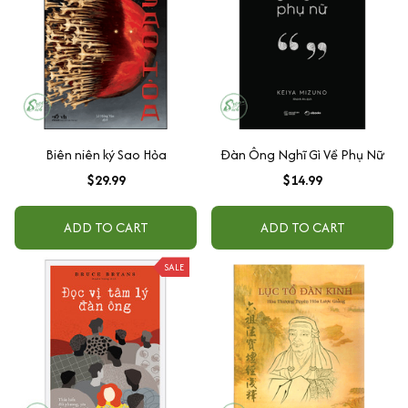
Biên niên ký Sao Hỏa
Đàn Ông Nghĩ Gì Về Phụ Nữ
$29.99
$14.99
ADD TO CART
ADD TO CART
SALE