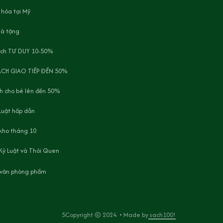
 hóa tại Mỹ
uà tặng
ách TƯ DUY 10-50%
ÁCH GIAO TIẾP ĐẾN 50%
h cho bé lên đến 50%
Luật hấp dẫn
 kho tháng 10
Kỷ Luật và Thói Quen
, văn phòng phẩm
5Copyright © 2024  • Made by
 sach100!