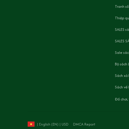
Tranh số
Thiệp q
SALES s
SALES S
Sale sác
Bộ sách 
Sách xả
Sách về 
Đồ chơi
DMCA Report
| English (EN) | USD