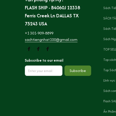
FLASH SHIP - B4060J 12338 
Sách Tiế
Ferris Creek Ln DALLAS TX 
SÁCH TÂ
75243 USA
Sách Ti
+1 301-909-8899
Sách Ng
sachtiengnhat100@gmail.com
TOP SEL
Top sách
Subscribe to our email
Top Sách
Subscribe
Lĩnh vực
Sách son
Flash SA
Ấn Phẩm