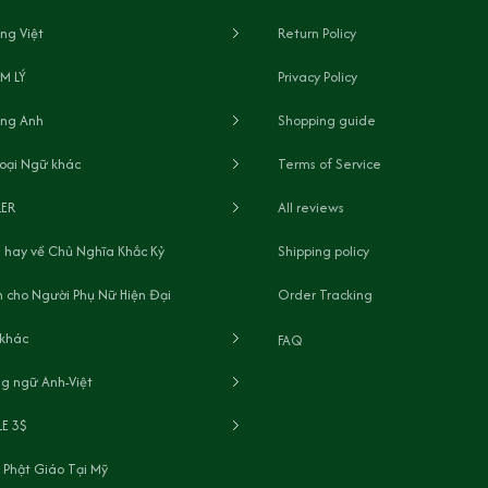
ng Việt
Return Policy
M LÝ
Privacy Policy
ếng Anh
Shopping guide
oại Ngữ khác
Terms of Service
LER
All reviews
 hay về Chủ Nghĩa Khắc Kỷ
Shipping policy
 cho Người Phụ Nữ Hiện Đại
Order Tracking
 khác
FAQ
g ngữ Anh-Việt
LE 3$
 Phật Giáo Tại Mỹ