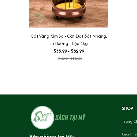
Cát Vàng Kim Sa - Cát Đặt Bát Nhang,
Lư Hương - Hộp 1kg
$35.99 - $82.99
$42.00 - $126.00
SHOP
Trang C
Giới thi
Văn phòng tại Mỹ: