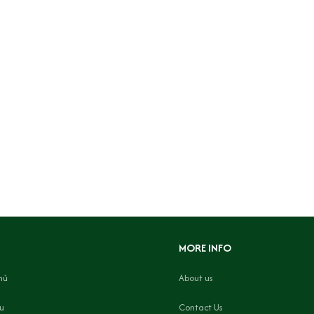
MORE INFO
hủ
About us
ệu
Contact Us