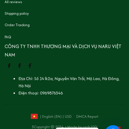
All reviews
Shipping policy
Order Tracking
FAQ
CÔNG TY TNHH THƯƠNG MẠI VÀ DỊCH VỤ NARU VIỆT 
NAM
Địa Chỉ: Số 14 lk2a, Nguyễn Văn Trỗi, Mộ Lao, Hà Đông, 
Hà Nội
Điện thoại: 0969876546
DMCA Report
| English (EN) | USD
5Copyright © 2024  • Made by
 sach100!