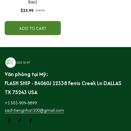
Bản)
$35.99
$38.00
ADD TO CART
Văn phòng tại Mỹ:
FLASH SHIP - B4060J 12338 Ferris Creek Ln DALLAS 
TX 75243 USA
+1 301-909-8899
sachtiengnhat100@gmail.com