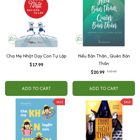
Cha Mẹ Nhật Dạy Con Tự Lập
Hiểu Bản Thân , Quên Bản
Thân
$17.99
$20.99
$23.00
ADD TO CART
ADD TO CART
SALE
SALE