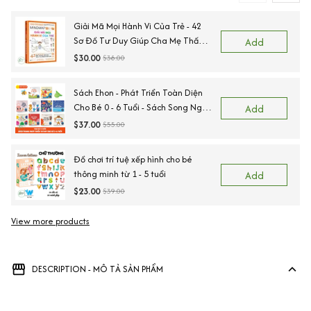
Giải Mã Mọi Hành Vi Của Trẻ - 42
Sơ Đồ Tư Duy Giúp Cha Mẹ Thấu
Add
Hiểu Tâm Lý Và Hành Vi Của Con
$30.00
$38.00
Sách Ehon - Phát Triển Toàn Diện
Cho Bé 0 - 6 Tuổi - Sách Song Ngữ
Add
Việt - Anh
$37.00
$55.00
Đồ chơi trí tuệ xếp hình cho bé
thông minh từ 1 - 5 tuổi
Add
$23.00
$39.00
View more products
Vi
DESCRIPTION - MÔ TẢ SẢN PHẨM