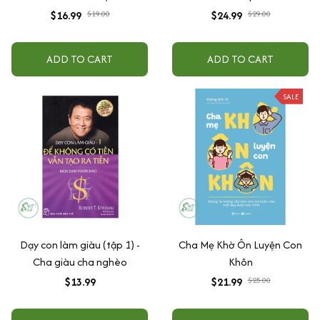
$16.99
$19.00
$24.99
$29.00
ADD TO CART
ADD TO CART
SALE
Dạy con làm giàu (tập 1) -
Cha Mẹ Khờ Ôn Luyện Con
Cha giàu cha nghèo
Khôn
$13.99
$21.99
$25.00