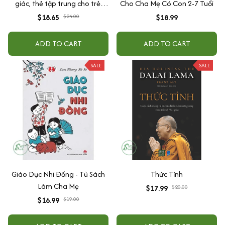
giác, thẻ tập trung cho trẻ,
Cho Cha Mẹ Có Con 2-7 Tuổi
tương tác giữa cha mẹ và con
$18.65
$24.00
$18.99
cái
ADD TO CART
ADD TO CART
SALE
SALE
Giáo Dục Nhi Đồng - Tủ Sách
Thức Tỉnh
Làm Cha Mẹ
$17.99
$20.00
$16.99
$19.00