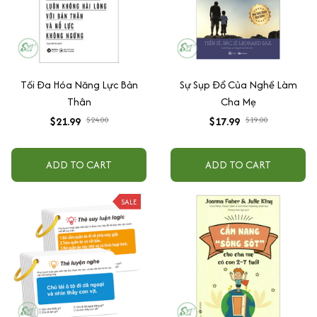
Tối Đa Hóa Năng Lực Bản
Sự Sụp Đổ Của Nghề Làm
Thân
Cha Mẹ
$21.99
$24.00
$17.99
$19.00
ADD TO CART
ADD TO CART
SALE