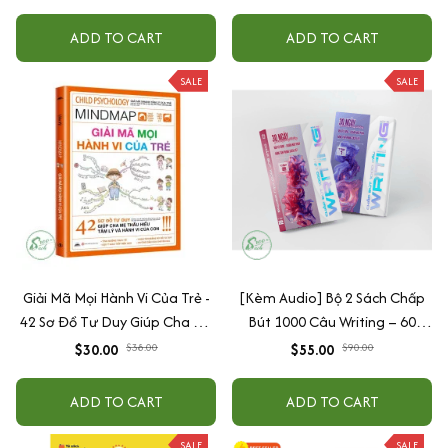
ADD TO CART
ADD TO CART
SALE
SALE
Giải Mã Mọi Hành Vi Của Trẻ -
[Kèm Audio] Bộ 2 Sách Chấp
42 Sơ Đồ Tư Duy Giúp Cha Mẹ
Bút 1000 Câu Writing – 60
Thấu Hiểu Tâm Lý Và Hành Vi
Ngày Gieo Trồng Tư Duy
$30.00
$38.00
$55.00
$90.00
Của Con
Writing- Cải Thiện Kỹ Năng Viết
ADD TO CART
ADD TO CART
SALE
SALE