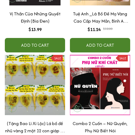
Vị Thần Của Những Quyết
Tuệ Anh _Lá Bồ Đề Mạ Vàng
Định (Bìa Đen)
Cao Cấp May Mắn, Bình An,
Chiêu Tài Lộc
$13.99
$11.24
$12.00
ADD TO CART
ADD TO CART
SALE
SALE
(Tặng Bao Lì Xì Lộc) Lá bồ đề
Combo 2 Cuốn – Nữ Quyền,
nhũ vàng 2 mặt 12 con giáp và
Phụ Nữ Biết Nói