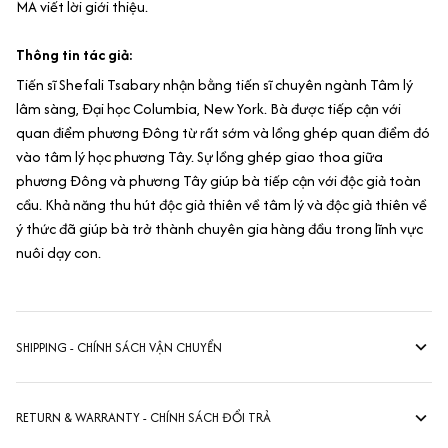
MA viết lời giới thiệu.
Thông tin tác giả:
Tiến sĩ Shefali Tsabary nhận bằng tiến sĩ chuyên ngành Tâm lý
lâm sàng, Đại học Columbia, New York. Bà được tiếp cận với
quan điểm phương Đông từ rất sớm và lồng ghép quan điểm đó
vào tâm lý học phương Tây. Sự lồng ghép giao thoa giữa
phương Đông và phương Tây giúp bà tiếp cận với độc giả toàn
cầu. Khả năng thu hút độc giả thiên về tâm lý và độc giả thiên về
ý thức đã giúp bà trở thành chuyên gia hàng đầu trong lĩnh vực
nuôi dạy con.
SHIPPING - CHÍNH SÁCH VẬN CHUYỂN
RETURN & WARRANTY - CHÍNH SÁCH ĐỔI TRẢ