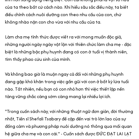
của ta theo bất cứ cách nào. Khi hiểu sâu sắc điều này, ta biết
điều chỉnh cách nuôi dưỡng con theo nhu cầu của con, chứ
không nhào nặn con cho vừa với nhu cầu của ta.
Làm cha mẹ tỉnh thức được viết ra với mong muốn độc giả,
những người ngày ngày vật lộn với thiên chức làm cha mẹ - đặc
biệt là những bậc phụ huynh đang có con ở tuổi vị thành niên,
tìm thấy phao cứu sinh của mình.
Và không bao giờ là muộn ngay cả đối với những phụ huynh
đang gặp khó khăn trong việc gần gũi với con ở bất kỳ lứa tuổi
nào. Tất nhiên, nếu bạn có con nhỏ hơn thì việc thiết lập nền
tảng vững chắc càng sớm càng mang lại nhiều lợi ích.
"Trong cuốn sách này, với những thuật ngữ đơn giản, đời thường
nhất, Tiến sĩ Shefali Tsabary đề cập đến vai trò lớn lao của sự
đồng cảm và phương pháp nuôi dưỡng nó thông qua mối quan
hệ giữa cha mẹ và con cái." - Cuốn sách được ĐỨC ĐẠT LAI LẠT