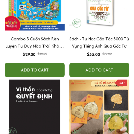
Combo 3 Cuốn Sách Rèn
Sách - Tự Học Cấp Tốc 3000 Từ
Luyện Tư Duy Não Trái, Không
Vựng Tiếng Anh Qua Gốc Từ
Não Phải - Đánh Thức Tiềm
$29.00
$50.00
$33.00
$70.00
Năng Trí Tuệ Cho Bé (3-6 Tuổi)
ADD TO CART
ADD TO CART
SALE