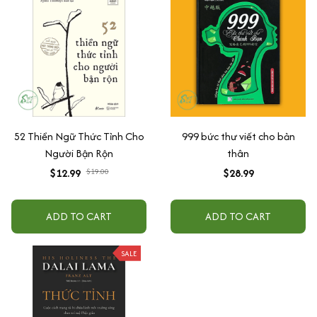
52 Thiền Ngữ Thức Tỉnh Cho
999 bức thư viết cho bản
Người Bận Rộn
thân
$12.99
$19.00
$28.99
ADD TO CART
ADD TO CART
SALE