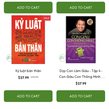
ADD TO CART
ADD TO CART
SALE
Kỷ luật bản thân
Dạy Con Làm Giàu - Tập 4 -
Con Giàu Con Thông Minh -
$27.99
$30.00
Tái Bản 2022
$27.99
ADD TO CART
ADD TO CART