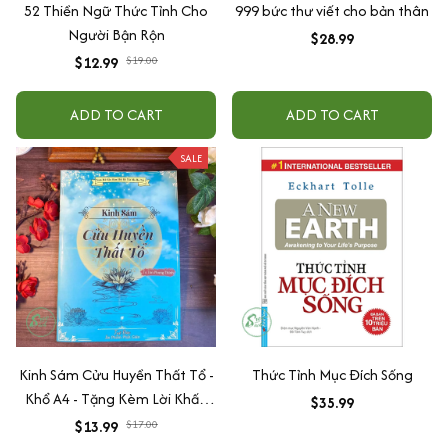
52 Thiền Ngữ Thức Tỉnh Cho
999 bức thư viết cho bản thân
Người Bận Rộn
$28.99
$12.99
$19.00
ADD TO CART
ADD TO CART
SALE
Kinh Sám Cửu Huyền Thất Tổ -
Thức Tỉnh Mục Đích Sống
Khổ A4 - Tặng Kèm Lời Khấn
$35.99
Nguyện Con Cái - Cha Mẹ
$13.99
$17.00