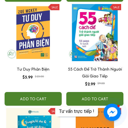
SALE
SALE
Tư Duy Phản Biện
55 Cách Để Trở Thành Người
Giỏi Giao Tiếp
$5.99
$15.00
$2.99
$9.00
ADD TO CART
ADD TO CART
SALE
SALE