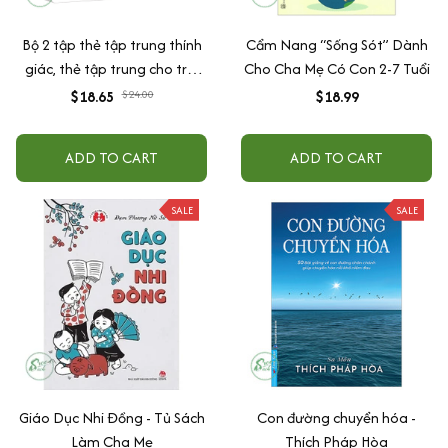
Bộ 2 tập thẻ tập trung thính
Cẩm Nang “Sống Sót” Dành
giác, thẻ tập trung cho trẻ,
Cho Cha Mẹ Có Con 2-7 Tuổi
tương tác giữa cha mẹ và
$18.65
$24.00
$18.99
con cái
ADD TO CART
ADD TO CART
SALE
SALE
Giáo Dục Nhi Đồng - Tủ Sách
Con đường chuyển hóa -
Làm Cha Mẹ
Thích Pháp Hòa