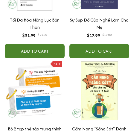
Tối Đa Hóa Năng Lực Bản
Sự Sụp Đổ Của Nghề Làm Cha
Thân
Mẹ
$21.99
$24.00
$17.99
$19.00
ADD TO CART
ADD TO CART
SALE
Bộ 2 tập thẻ tập trung thính
Cẩm Nang “Sống Sót” Dành