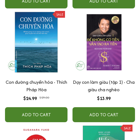
ADD TO CART
ADD TO CART
SALE
Con đường chuyển hóa - Thích
Dạy con làm giàu (tập 1) - Cha
Pháp Hòa
giàu cha nghèo
$24.99
$29.00
$13.99
ADD TO CART
ADD TO CART
SALE