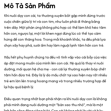
Mô Tả Sản Phẩm
Khi nuôi dạy con cái, ta thường xuyên bắt gặp mình đứng trước
cuộc chiến giữa lý trí và con tim, như luôn phải đi thăng bằng
trên dây. Một phản ứng không phù hợp có thể làm khô héo tâm
hồn con, ngược lại, một lời khen ngợi đúng lúc có thể tạo cảm
hứng để con thăng hoa. Trong mỗi khoảnh khắc, ta đều phải lựa
chọn xây hay phá, sưởi ấm hay làm nguội lạnh tâm hồn con trẻ.
Hầu hết phụ huynh chúng ta đều vô tình vấp vào cái bẫy của việc
áp đặt mong muốn của mình lên con cái. Hệ quả là thay vì nuôi
dưỡng, mối quan hệ cha mẹ - con cái lại thường xuyên bóp chết
tâm hồn đứa trẻ. Đây là lý do mấu chốt tại sao hiện nay rất nhiều
trẻ em lớn lên trong hoang mang và trong nhiều trường hợp để
lại hậu quả bệnh lý.
Điều quan trọng nhất bạn phải nhận ra khi nuôi dạy con là không
phải mình đang nuôi dưỡng một "bản sao thu nhỏ", mà là một
linh hồn sống động riêng biệt. Con cái không phải là vật sở hữu