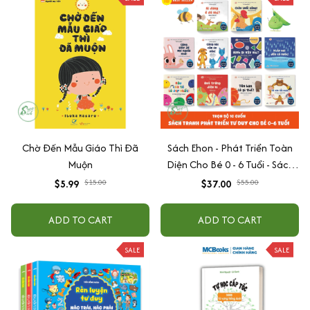
Chờ Đến Mẫu Giáo Thì Đã
Sách Ehon - Phát Triển Toàn
Muộn
Diện Cho Bé 0 - 6 Tuổi - Sách
Song Ngữ Việt - Anh
$5.99
$15.00
$37.00
$55.00
ADD TO CART
ADD TO CART
SALE
SALE