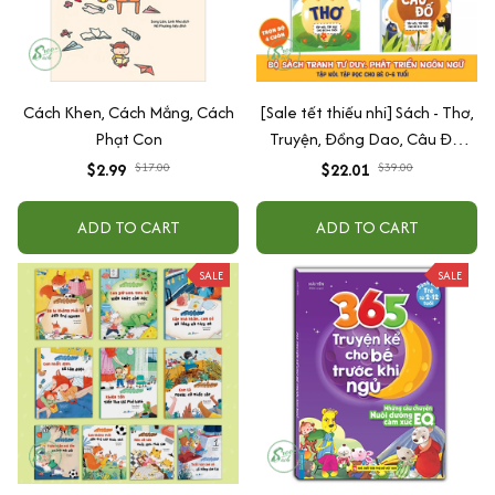
Cách Khen, Cách Mắng, Cách
[Sale tết thiếu nhi] Sách - Thơ,
Phạt Con
Truyện, Đồng Dao, Câu Đố,
Tập Nói Tập Đọc Cho Bé 0-6
$2.99
$17.00
$22.01
$39.00
Tuổi - Combo 4 Quyển
ADD TO CART
ADD TO CART
SALE
SALE