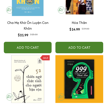
Cha Mẹ Khờ Ôn Luyện Con
Hóa Thân
Khôn
$14.99
$19.00
$21.99
$25.00
ADD TO CART
ADD TO CART
SALE