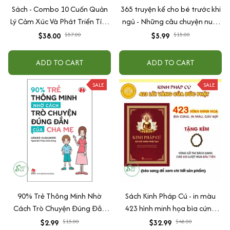
Sách - Combo 10 Cuốn Quản
365 truyện kể cho bé trước khi
Lý Cảm Xúc Và Phát Triển Tính
ngủ - Những câu chuyện nuôi
Cách Cho Bé Từ 2 - 6 Tuổi
dưỡng cảm xúc EQ (2-12 tuổi)
$38.00
$57.00
$5.99
$15.00
ADD TO CART
ADD TO CART
SALE
SALE
90% Trẻ Thông Minh Nhờ
Sách Kinh Pháp Cú - in màu
Cách Trò Chuyện Đúng Đắn
423 hình minh họa bìa cứng
Của Cha Mẹ
cao cấp + tặng kèm vòng tay
$2.99
$15.00
$32.99
$48.00