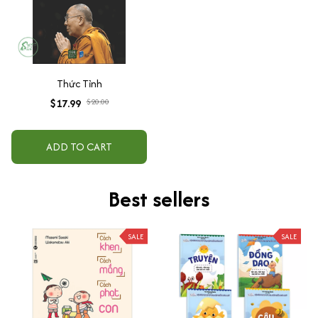
Thức Tỉnh
$17.99
$20.00
ADD TO CART
Best sellers
SALE
SALE