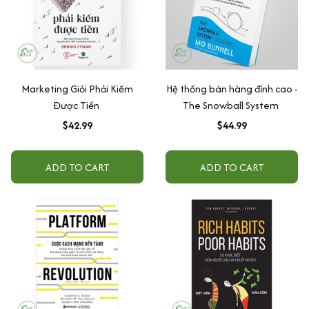
Marketing Giỏi Phải Kiếm
Hệ thống bán hàng đỉnh cao -
Được Tiền
The Snowball System
$42.99
$44.99
ADD TO CART
ADD TO CART