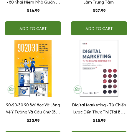
- 80 Khái Niệm Nhà Quản Lý
Làm Trung Tâm
Cần Biết
$16.99
$27.99
ADD TO CART
ADD TO CART
90-20-30 90 Bài Học Vỡ Lòng
Digital Marketing - Từ Chiến
Về Ý Tưởng Và Câu Chữ (Bản
Lược Đến Thực Thi (Tái Bản
Đen Trắng)
2020)
$30.99
$18.99