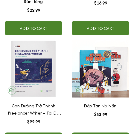
Bán Hàng
$16.99
$22.99
ADD TO CART
ADD TO CART
Con Đường Trở Thành
Đập Tan Nợ Nần
Freelancer Writer – Tôi Đã
$33.99
Kiếm 800.000.000 Một Năm
$22.99
Từ Việc Viết Lách Như Thế