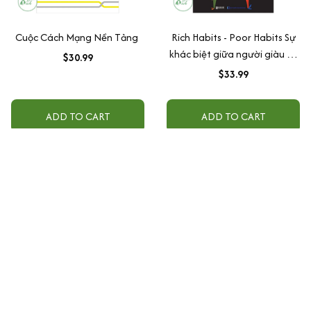
Cuộc Cách Mạng Nền Tảng
Rich Habits - Poor Habits Sự
khác biệt giữa người giàu và
$30.99
người nghèo
$33.99
ADD TO CART
ADD TO CART
Văn phòng tại Mỹ:
FLASH SHIP - B4060J 12338 Ferris Creek Ln DALLAS 
TX 75243 USA
+1 301-909-8899
sachtiengnhat100@gmail.com