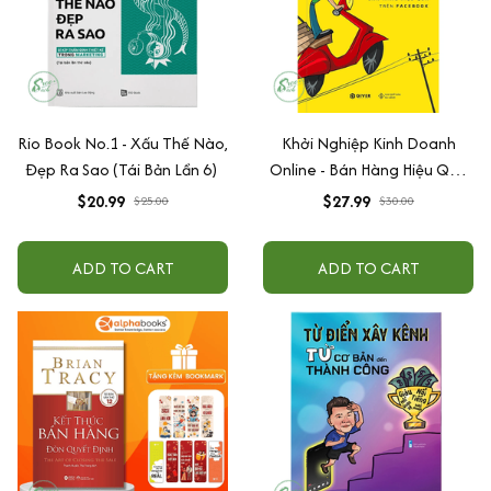
Rio Book No.1 - Xấu Thế Nào,
Khởi Nghiệp Kinh Doanh
Đẹp Ra Sao (Tái Bản Lần 6)
Online - Bán Hàng Hiệu Quả
Trên Facebook
$20.99
$27.99
$25.00
$30.00
ADD TO CART
ADD TO CART