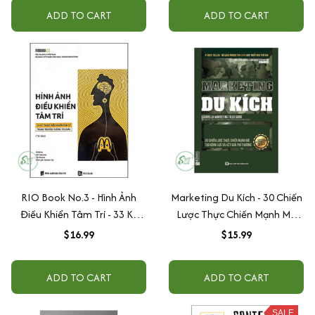
ADD TO CART
ADD TO CART
RIO Book No.3 - Hình Ảnh
Marketing Du Kích - 30 Chiến
Điều Khiển Tâm Trí - 33 Kỹ
Lược Thực Chiến Mạnh Mẽ
Thuật Điều Khiển Tâm Lý
Tạo Động Lực Và Kết Quả Phi
$16.99
$15.99
Trong Truyền Thông Thị Giác
Thường
ADD TO CART
ADD TO CART
SALE