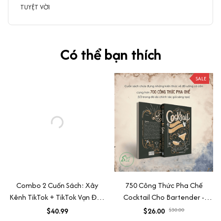
TUYỆT VỜI
Có thể bạn thích
SALE
Combo 2 Cuốn Sách: Xây
750 Công Thức Pha Chế
Kênh TikTok + TikTok Vạn Đơn
Cocktail Cho Bartender -
- SBOOKS
Coctail Và Hơn Thế Nữa
$40.99
$26.00
$30.00