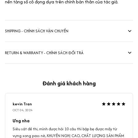
nền tảng số cô đọng dựa trên chính bản thân của tác giả.
SHIPPING - CHÍNH SÁCH VẬN CHUYỂN
RETURN & WARRANTY - CHÍNH SÁCH ĐỔI TRẢ
Đánh giá khách hàng
kevin Tran
OCT 04, 2024
Ưng nha
Siêu sát đề thi, mình được hỏi 10 câu thì bập bẹ được mấy từ
vựng xong pass nè, KHUYẾN NGHỊ CAO, CHẤT LƯỢNG SẢN PHẨM