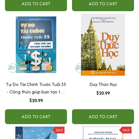
ADD TO CART
ADD TO CART
Tự Do Tài Chính Trước Tuổi 35
Duy Thức Học
- Công thức giúp bạn tạo thu
$20.99
nhập thụ động hiệu quả
$20.99
ADD TO CART
ADD TO CART
SALE
SALE