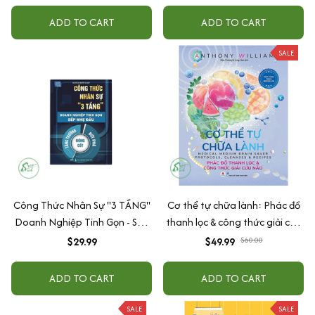
ADD TO CART
ADD TO CART
SALE
Công Thức Nhân Sự "3 TẦNG"
Cơ thể tự chữa lành: Phác đồ
Doanh Nghiệp Tinh Gọn - Sếp
thanh lọc & công thức giải cứu
Nhẹ Đầu
não
$29.99
$49.99
$60.00
ADD TO CART
ADD TO CART
SALE
SALE