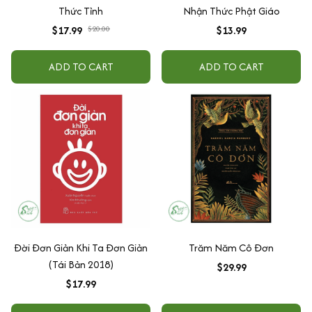
Thức Tỉnh
Nhận Thức Phật Giáo
$17.99
$20.00
$13.99
ADD TO CART
ADD TO CART
Đời Đơn Giản Khi Ta Đơn Giản
Trăm Năm Cô Đơn
(Tái Bản 2018)
$29.99
$17.99