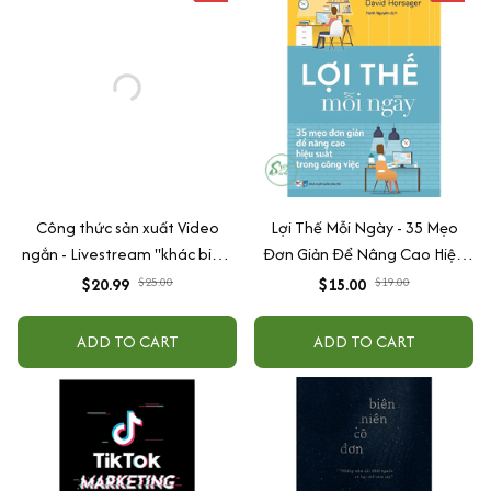
Công thức sản xuất Video
Lợi Thế Mỗi Ngày - 35 Mẹo
ngắn - Livestream "khác biệt"
Đơn Giản Để Nâng Cao Hiệu
hút người xem, chuyển đổi cao
Suất Trong Công Việc (Tái Bản)
$20.99
$25.00
$15.00
$19.00
ADD TO CART
ADD TO CART