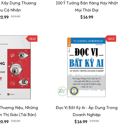
h Xây Dựng Thương
100 Ý Tưởng Bán Hàng Hay Nhất
ệu Cá Nhân
Mọi Thời Đại
2.99
$31.00
$16.99
SALE
SALE
Thương Hiệu, Những
Đọc Vị Bất Kỳ Ai - Áp Dụng Trong
Thị Giác (Tái Bản)
Doanh Nghiệp
0.99
$23.00
$16.99
$19.00