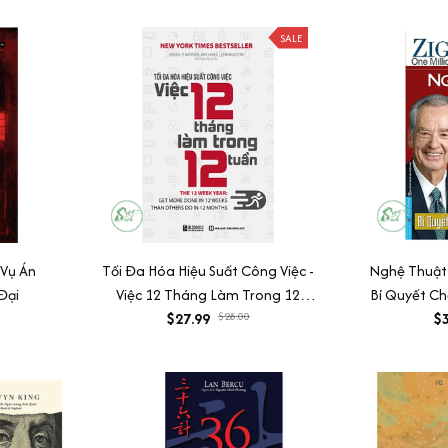
SALE
 Vụ Án
Tối Đa Hóa Hiệu Suất Công Việc -
Nghệ Thuật
Đại
Việc 12 Tháng Làm Trong 12
Bí Quyết Ch
$27.99
Tuần
$28.00
$3