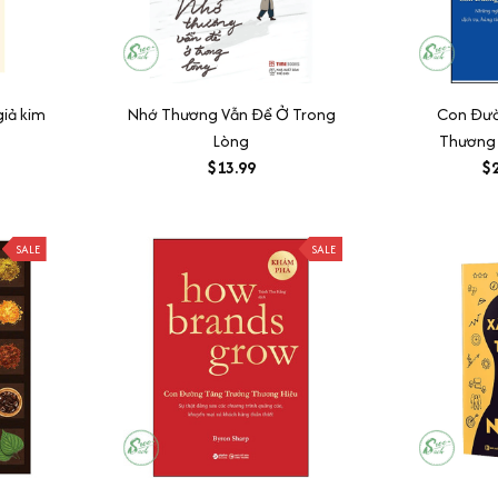
giả kim
Nhớ Thương Vẫn Để Ở Trong
Con Đườ
Lòng
Thương 
$13.99
$2
SALE
SALE