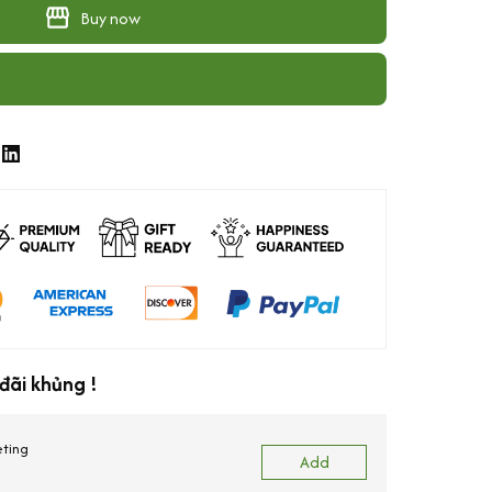
Buy now
đãi khủng !
eting
Add