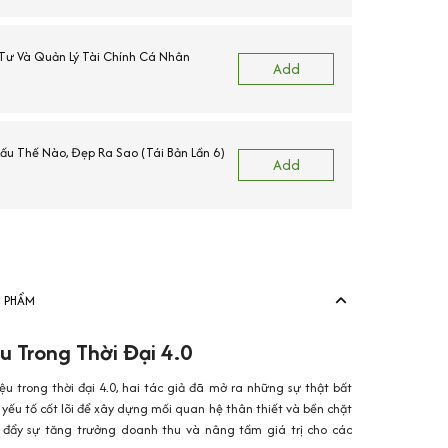
ư Và Quản Lý Tài Chính Cá Nhân
Add
Xấu Thế Nào, Đẹp Ra Sao (Tái Bản Lần 6)
Add
N PHẨM
u Trong Thời Đại 4.0
ệu trong thời đại 4.0, hai tác giả đã mở ra những sự thật bất
 yếu tố cốt lõi để xây dựng mối quan hệ thân thiết và bền chặt
c đẩy sự tăng trưởng doanh thu và nâng tầm giá trị cho các