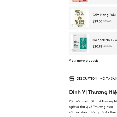
Cẩm Nang Đầu T
$29.00
$33.00
Rio Book No.1 - 
$20.99
$25.00
View more products
DESCRIPTION - MÔ TẢ SẢ
Đinh Vị Thương Hiệ
Với cuốn sách Định vị thương hi
ngờ và thú vị về “thương hiệu” –
với các khách hàng, từ đó thú