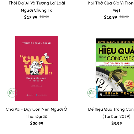
Thời Đại AI Và Tương Lai Loài
Hơi Thở Của Gia Vị Tro
Người Chúng Ta
Việt
$17.99
$20.00
$18.99
$21.00
Cha Voi - Dạy Con Nên Người Ở
Để Hiệu Quả Trong Côn
Thời Đại Số
(Tái Bản 2019)
$20.99
$9.99