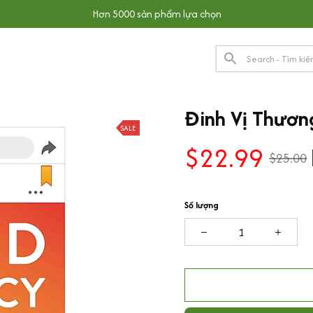
Hơn 5000 sản phẩm lựa chọn
Đinh Vị Thương
SALE
$22.99
$25.00
Số lượng