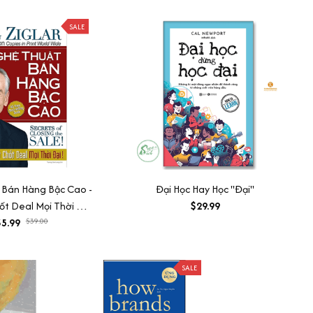
SALE
 Bán Hàng Bậc Cao -
Đại Học Hay Học "Đại"
ốt Deal Mọi Thời Đại
$29.99
5.99
(Khổ Lớn)
$39.00
SALE