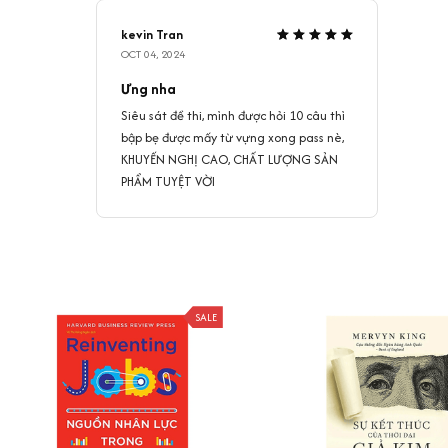
kevin Tran
OCT 04, 2024
Ưng nha
Siêu sát đề thi, mình được hỏi 10 câu thì
bập bẹ được mấy từ vựng xong pass nè,
KHUYẾN NGHỊ CAO, CHẤT LƯỢNG SẢN
PHẨM TUYỆT VỜI
SALE