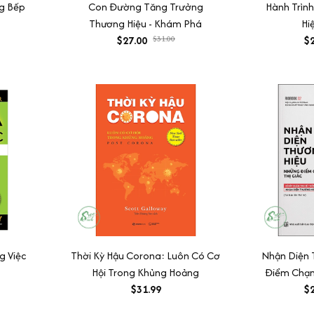
ng Bếp
Con Đường Tăng Trưởng
Hành Trìn
Thương Hiệu - Khám Phá
Hi
$27.00
$31.00
$2
g Việc
Thời Kỳ Hậu Corona: Luôn Có Cơ
Nhận Diện 
Hội Trong Khủng Hoảng
Điểm Chạm 
$31.99
$2