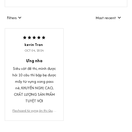
Filters
Most recent
kevin Tran
OCT 04, 2024
Ưng nha
Siêu sát đề thi, mình được
hỏi 10 câu thì bập bẹ được
mấy từ vựng xong pass
nè, KHUYẾN NGHỊ CAO,
CHẤT LƯỢNG SẢN PHẨM
TUYỆT VỜI
Flashcard từ vựng ôn thi Quốc
tịch Mỹ (Tặng 100 câu ôn Civic
s + mẫu đơn N-400 + file ngh
e)