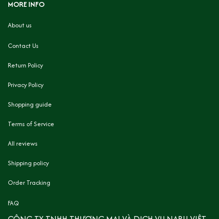
MORE INFO
About us
Contact Us
Return Policy
Privacy Policy
Shopping guide
Terms of Service
All reviews
Shipping policy
Order Tracking
FAQ
CÔNG TY TNHH THƯƠNG MẠI VÀ DỊCH VỤ NARU VIỆT 