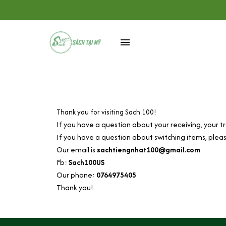
Thank you for visiting Sach 100!
If you have a question about your receiving, your t
If you have a question about switching items, plea
Our email is
sachtiengnhat100@gmail.com
Fb:
Sach100US
Our phone:
0764975405
Thank you!