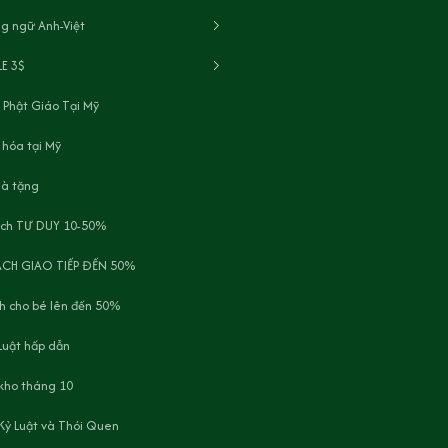
g ngữ Anh-Việt
LE 3$
 Phật Giáo Tại Mỹ
 hóa tại Mỹ
uà tặng
ách TƯ DUY 10-50%
ÁCH GIAO TIẾP ĐẾN 50%
h cho bé lên đến 50%
Luật hấp dẫn
 kho tháng 10
Kỷ Luật và Thói Quen