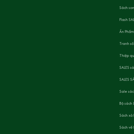
Sách son
Flash SA
Ấn Phẩm
Tranh số
Thiệp q
SALES s
SALES S
Sale sác
Bộ sách 
Sách xả
Sách về 