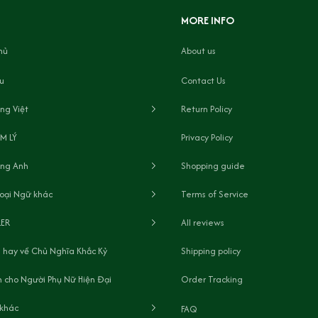
MORE INFO
hủ
About us
ệu
Contact Us
ng Việt
Return Policy
M LÝ
Privacy Policy
ếng Anh
Shopping guide
oại Ngữ khác
Terms of Service
LER
All reviews
 hay về Chủ Nghĩa Khắc Kỷ
Shipping policy
 cho Người Phụ Nữ Hiện Đại
Order Tracking
 khác
FAQ