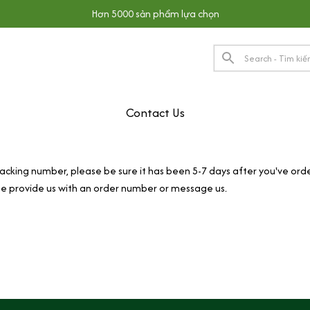
Hơn 5000 sản phẩm lựa chọn
Contact Us
racking number, please be sure it has been 5-7 days after you've ord
se provide us with an order number or message us.