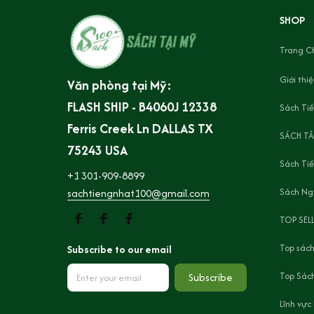
SHOP
Trang C
Giới thi
Văn phòng tại Mỹ:
FLASH SHIP - B4060J 12338 
Sách Tiế
Ferris Creek Ln DALLAS TX 
SÁCH TÂ
75243 USA
Sách Ti
+1 301-909-8899
Sách Ng
sachtiengnhat100@gmail.com
TOP SEL
Top sách
Subscribe to our email
Top Sách
Subscribe
Lĩnh vực