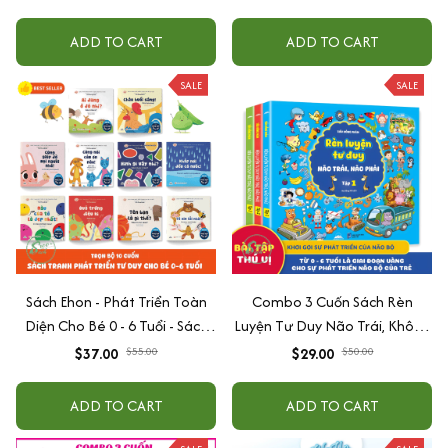
ADD TO CART
ADD TO CART
SALE
SALE
Sách Ehon - Phát Triển Toàn
Combo 3 Cuốn Sách Rèn
Diện Cho Bé 0 - 6 Tuổi - Sách
Luyện Tư Duy Não Trái, Không
Song Ngữ Việt - Anh
Não Phải - Đánh Thức Tiềm
$37.00
$55.00
$29.00
$50.00
Năng Trí Tuệ Cho Bé (3-6 Tuổi)
ADD TO CART
ADD TO CART