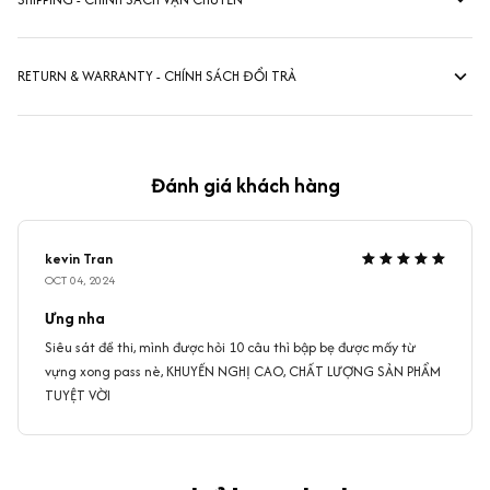
RETURN & WARRANTY - CHÍNH SÁCH ĐỔI TRẢ
Đánh giá khách hàng
kevin Tran
OCT 04, 2024
Ưng nha
Siêu sát đề thi, mình được hỏi 10 câu thì bập bẹ được mấy từ
vựng xong pass nè, KHUYẾN NGHỊ CAO, CHẤT LƯỢNG SẢN PHẨM
TUYỆT VỜI