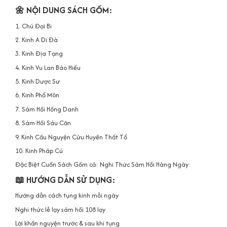
🌼 NỘI DUNG SÁCH GỒM:
1. Chú Đại Bi
2. Kinh A Di Đà
3. Kinh Địa Tạng
4. Kinh Vu Lan Báo Hiếu
5. Kinh Dược Sư
6. Kinh Phổ Môn
7. Sám Hối Hồng Danh
8. Sám Hối Sáu Căn
9. Kinh Cầu Nguyện Cửu Huyền Thất Tổ
10. Kinh Pháp Cú
Đặc Biệt Cuốn Sách Gồm cả: Nghi Thức Sám Hối Hàng Ngày
📖 HƯỚNG DẪN SỬ DỤNG:
Hướng dẫn cách tụng kinh mỗi ngày
Nghi thức lễ lạy sám hối 108 lạy
Lời khấn nguyện trước & sau khi tụng