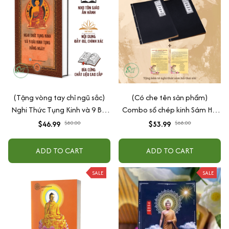
(Tặng vòng tay chỉ ngũ sắc)
(Có che tên sản phẩm)
Nghi Thức Tụng Kinh và 9 Bài
Combo sổ chép kinh Sám Hối
Kinh Tụng Hàng Ngày
Thai Nhi in mờ (Sổ chép kinh
$46.99
$80.00
$53.99
$68.00
Sám Hối Thai Nhi + Sổ chép
kinh Trường Thọ Diệt Tội) tặng
ADD TO CART
ADD TO CART
kèm tờ nghi thức sám hối thai
nhi - Tuệ Anh
SALE
SALE