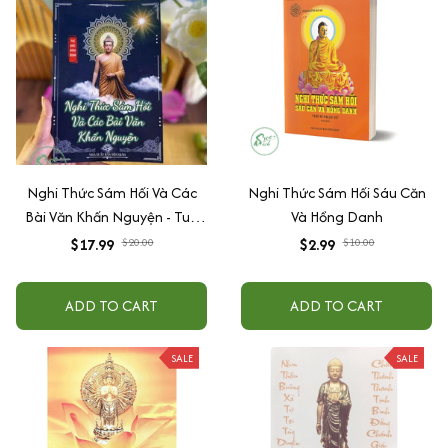
Nghi Thức Sám Hối Và Các
Nghi Thức Sám Hối Sáu Căn
Bài Văn Khấn Nguyện - Tuệ
Và Hồng Danh
Đức
$17.99
$20.00
$2.99
$10.00
ADD TO CART
ADD TO CART
SALE
SALE