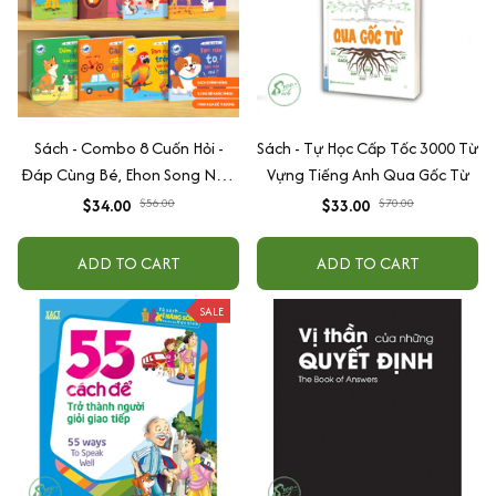
Sách - Combo 8 Cuốn Hỏi -
Sách - Tự Học Cấp Tốc 3000 Từ
Đáp Cùng Bé, Ehon Song Ngữ
Vựng Tiếng Anh Qua Gốc Từ
Việt - Anh - Dành Cho Bé Từ 0
$34.00
$56.00
$33.00
$70.00
-3 Tuổi
ADD TO CART
ADD TO CART
SALE