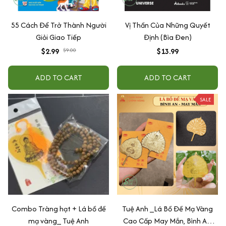
55 Cách Để Trở Thành Người
Vị Thần Của Những Quyết
Giỏi Giao Tiếp
Định (Bìa Đen)
$2.99
$9.00
$13.99
ADD TO CART
ADD TO CART
SALE
Combo Tràng hạt + Lá bồ đề
Tuệ Anh _Lá Bồ Đề Mạ Vàng
mạ vàng_ Tuệ Anh
Cao Cấp May Mắn, Bình An,