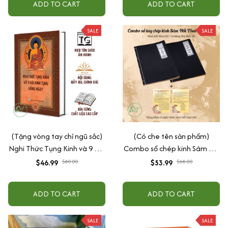
ADD TO CART
ADD TO CART
SALE
SALE
(Tặng vòng tay chỉ ngũ sắc)
(Có che tên sản phẩm)
Nghi Thức Tụng Kinh và 9 Bài
Combo sổ chép kinh Sám Hối
Kinh Tụng Hàng Ngày
Thai Nhi in mờ (Sổ chép kinh
$46.99
$80.00
$53.99
$68.00
Sám Hối Thai Nhi + Sổ chép
kinh Trường Thọ Diệt Tội)
ADD TO CART
ADD TO CART
tặng kèm tờ nghi thức sám
hối thai nhi - Tuệ Anh
SALE
SALE