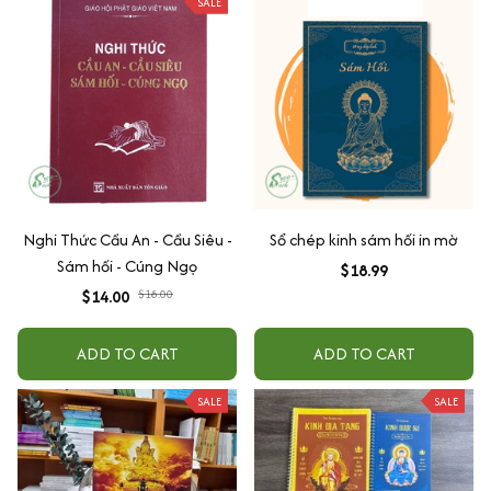
SALE
Nghi Thức Cầu An - Cầu Siêu -
Sổ chép kinh sám hối in mờ
Sám hối - Cúng Ngọ
$18.99
$14.00
$18.00
ADD TO CART
ADD TO CART
SALE
SALE