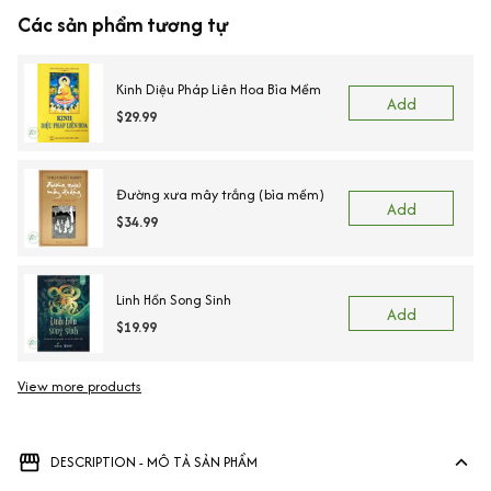
Các sản phẩm tương tự
Kinh Diệu Pháp Liên Hoa Bìa Mềm
Add
$29.99
Đường xưa mây trắng (bìa mềm)
Add
$34.99
Linh Hồn Song Sinh
Add
$19.99
View more products
DESCRIPTION - MÔ TẢ SẢN PHẨM