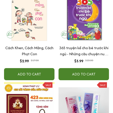
Cách Khen, Cách Mắng, Cách
365 truyện kể cho bé trước khi
Phạt Con
ngủ - Những câu chuyện nuôi
dưỡng cảm xúc EQ (2-12 tuổi)
$2.99
$17.00
$5.99
$15.00
ADD TO CART
ADD TO CART
SALE
SALE