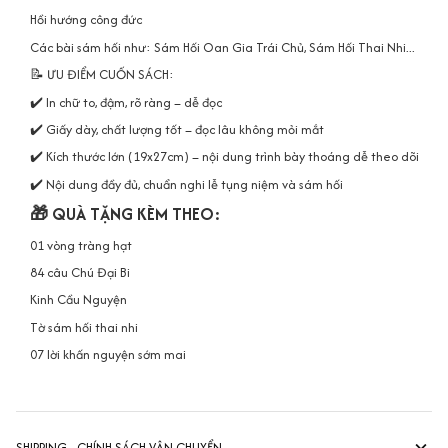
Hồi hướng công đức
Các bài sám hối như: Sám Hối Oan Gia Trái Chủ, Sám Hối Thai Nhi...
📝 ƯU ĐIỂM CUỐN SÁCH:
✔️ In chữ to, đậm, rõ ràng – dễ đọc
✔️ Giấy dày, chất lượng tốt – đọc lâu không mỏi mắt
✔️ Kích thước lớn (19x27cm) – nội dung trình bày thoáng dễ theo dõi
✔️ Nội dung đầy đủ, chuẩn nghi lễ tụng niệm và sám hối
🎁 QUÀ TẶNG KÈM THEO:
01 vòng tràng hạt
84 câu Chú Đại Bi
Kinh Cầu Nguyện
Tờ sám hối thai nhi
07 lời khấn nguyện sớm mai
SHIPPING - CHÍNH SÁCH VẬN CHUYỂN