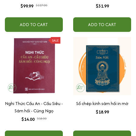
Hối, Chú đại bi, Hồng danh,
giấy cổ (Tặng kèm Hộp đựng)
$99.99
$127.00
$31.99
Dược sư, Vu lan
ADD TO CART
ADD TO CART
SALE
Nghi Thức Cầu An - Cầu Siêu -
Sổ chép kinh sám hối in mờ
Sám hối - Cúng Ngọ
$18.99
$14.00
$18.00