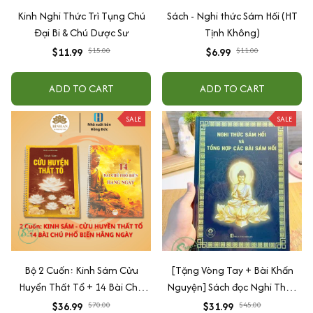
Kinh Nghi Thức Trì Tụng Chú
Sách - Nghi thức Sám Hối (HT
Đại Bi & Chú Dược Sư
Tịnh Không)
$11.99
$15.00
$6.99
$11.00
ADD TO CART
ADD TO CART
SALE
SALE
Bộ 2 Cuốn: Kinh Sám Cửu
[Tặng Vòng Tay + Bài Khấn
Huyển Thất Tổ + 14 Bài Chú
Nguyện] Sách đọc Nghi Thức
Phổ Biến Hằng Ngày
Sám Hối và tổng hợp các bài
$36.99
$70.00
$31.99
$45.00