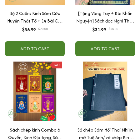
Bộ 2 Cuốn: Kinh Sám Cửu
[Tặng Vòng Tay + Bài Khấn
Huyển Thất Tổ + 14 Bài Chú
Nguyện] Sách đọc Nghi Thức
Phổ Biến Hằng Ngày
Sám Hối và tổng hợp các bài
$36.99
$70.00
$31.99
$45.00
Sám Hối bản cao cấp, bìa
cứng chữ to, in rõ phù hợp
ADD TO CART
ADD TO CART
mọi lứa tuổi
SALE
Sách chép kinh Combo 6
Sổ chép Sám Hối Thai Nhi in
Quyển, Kinh Địa tạng, Sám
mờ Tuệ Anh/ vở chép Kinh