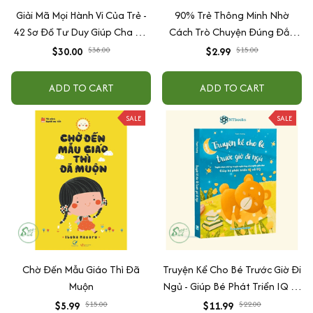
Giải Mã Mọi Hành Vi Của Trẻ -
90% Trẻ Thông Minh Nhờ
42 Sơ Đồ Tư Duy Giúp Cha Mẹ
Cách Trò Chuyện Đúng Đắn
Thấu Hiểu Tâm Lý Và Hành Vi
Của Cha Mẹ
$30.00
$38.00
$2.99
$15.00
Của Con
ADD TO CART
ADD TO CART
SALE
SALE
Chờ Đến Mẫu Giáo Thì Đã
Truyện Kể Cho Bé Trước Giờ Đi
Muộn
Ngủ - Giúp Bé Phát Triển IQ Và
EQ
$5.99
$15.00
$11.99
$22.00