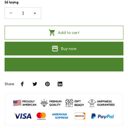
Số lượng
Add to cart
Buy now
Share