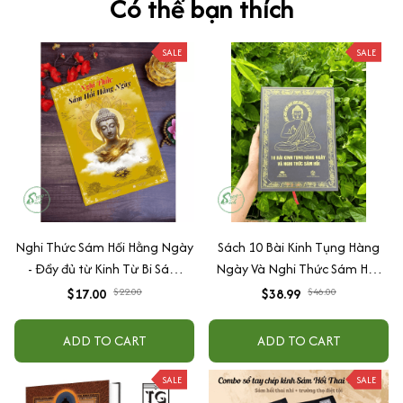
Có thể bạn thích
SALE
SALE
Nghi Thức Sám Hối Hằng Ngày
Sách 10 Bài Kinh Tụng Hàng
- Đầy đủ từ Kinh Từ Bi Sám
Ngày Và Nghi Thức Sám Hối-
Hối,10 bài tụng kinh Sám Hối,
BÌA CỨNG - Tặng Bài Sám Hối,
$17.00
$22.00
$38.99
$46.00
Sám OGTC
Biết Ơn, Cầu Nguyện + Lá Bồ
Đề
ADD TO CART
ADD TO CART
SALE
SALE