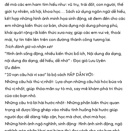
đề mà các em ham tìm hiểu như: vũ trụ, trái đất, con người, thế
giới tự nhiên, xã hội, khoa học… Sách sử dụng ngôn ngữ dễ hiểu,
kết hợp những hình ảnh minh họa sinh động, sẽ đem đến cho các
em những kiến thức cơ bản, chứa đựng nội dung phong phú,
khái quát rộng rãi kiến thức xưa nay, giúp các em vui vẻ, thoải
mái, tự tin tiến lên trên con đường thành công tương lai.
Trích đánh giá và nhận xét
"Hình ảnh sống động, nhiều kiến thức bổ ích, Nội dung đa dạng,
nội dung đa dạng, dể hiểu, dễ nhớ" - Đọc giả Lưu Uyên
Ưu điểm
"10 vạn câu hỏi vì sao" là bộ sách HẤP DẪN VỚI:
Những câu hỏi thú vị nhất: Lựa chọn những câu hỏi hóc búa và
thú vị nhất, giúp thỏa mãn sự tò mò, say mê khám phá tri thức
của các bạn nhỏ.
Những câu trả lời hài hước nhất: Những phần kiến thức quan
trọng sẽ được lồng ghép vào nhiều tình huống hài hước giúp
người đọc dễ dàng tiếp cận, học mà chơi, chơi mà học.
Những hình ảnh ngộ nghĩnh, sinh động: Hình ảnh sinh động, ngộ
nghĩnh góp phần khơi gợi hứng thú đọc sách cho các bạn nhỏ.