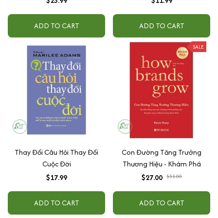
$23.99
$11.99
ADD TO CART
ADD TO CART
SALE
Thay Đổi Câu Hỏi Thay Đổi
Con Đường Tăng Trưởng
Cuộc Đời
Thương Hiệu - Khám Phá
$17.99
$27.00
$31.00
ADD TO CART
ADD TO CART