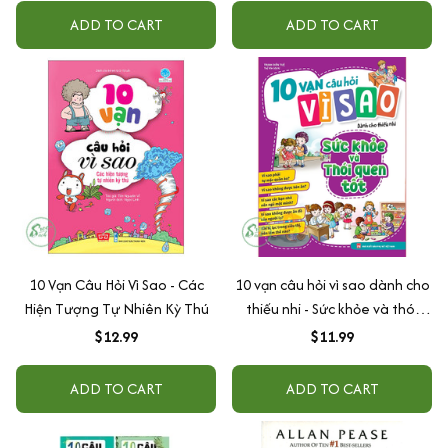
ADD TO CART
ADD TO CART
10 Vạn Câu Hỏi Vì Sao - Các
10 vạn câu hỏi vì sao dành cho
Hiện Tượng Tự Nhiên Kỳ Thú
thiếu nhi - Sức khỏe và thói
quen tốt
$12.99
$11.99
ADD TO CART
ADD TO CART