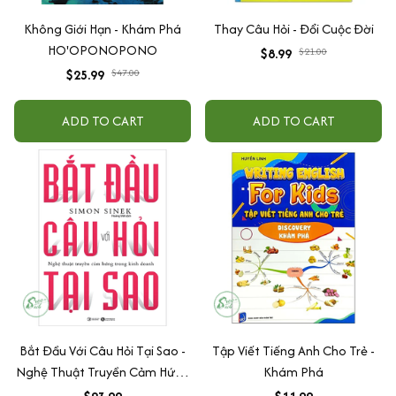
Không Giới Hạn - Khám Phá
Thay Câu Hỏi - Đổi Cuộc Đời
HO'OPONOPONO
$8.99
$21.00
$25.99
$47.00
ADD TO CART
ADD TO CART
Bắt Đầu Với Câu Hỏi Tại Sao -
Tập Viết Tiếng Anh Cho Trẻ -
Nghệ Thuật Truyền Cảm Hứng
Khám Phá
Trong Kinh Doanh