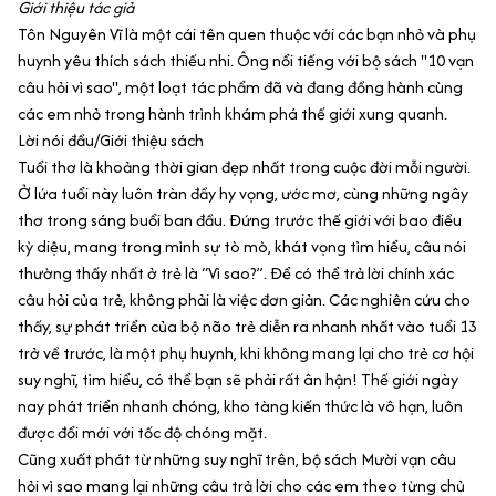
Giới thiệu tác giả
Tôn Nguyên Vĩ là một cái tên quen thuộc với các bạn nhỏ và phụ
huynh yêu thích sách thiếu nhi. Ông nổi tiếng với bộ sách "10 vạn
câu hỏi vì sao", một loạt tác phẩm đã và đang đồng hành cùng
các em nhỏ trong hành trình khám phá thế giới xung quanh.
Lời nói đầu/Giới thiệu sách
Tuổi thơ là khoảng thời gian đẹp nhất trong cuộc đời mỗi người.
Ở lứa tuổi này luôn tràn đầy hy vọng, ước mơ, cùng những ngây
thơ trong sáng buổi ban đầu. Đứng trước thế giới với bao điều
kỳ diệu, mang trong mình sự tò mò, khát vọng tìm hiểu, câu nói
thường thấy nhất ở trẻ là “Vì sao?”. Để có thể trả lời chính xác
câu hỏi của trẻ, không phải là việc đơn giản. Các nghiên cứu cho
thấy, sự phát triển của bộ não trẻ diễn ra nhanh nhất vào tuổi 13
trở về trước, là một phụ huynh, khi không mang lại cho trẻ cơ hội
suy nghĩ, tìm hiểu, có thể bạn sẽ phải rất ân hận! Thế giới ngày
nay phát triển nhanh chóng, kho tàng kiến thức là vô hạn, luôn
được đổi mới với tốc độ chóng mặt.
Cũng xuất phát từ những suy nghĩ trên, bộ sách Mười vạn câu
hỏi vì sao mang lại những câu trả lời cho các em theo từng chủ