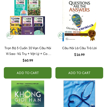
Trọn Bộ 5 Cuốn 10 Vạn Câu Hỏi
Câu Hỏi Là Câu Trả Lời
Vì Sao: Vũ Trụ + Vật Lý + Con
$16.99
Người + Thực Vật + Động Vật -
$60.99
HH
ADD TO CART
ADD TO CART