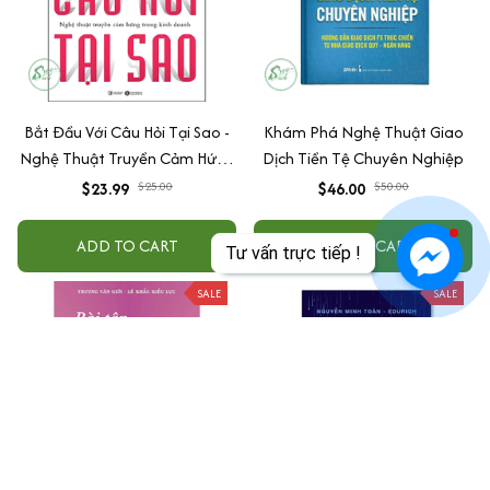
Bắt Đầu Với Câu Hỏi Tại Sao -
Khám Phá Nghệ Thuật Giao
Nghệ Thuật Truyền Cảm Hứng
Dịch Tiền Tệ Chuyên Nghiệp
Trong Kinh Doanh (Tái Bản)
$23.99
$25.00
$46.00
$50.00
ADD TO CART
ADD TO CART
Tư vấn trực tiếp !
SALE
SALE