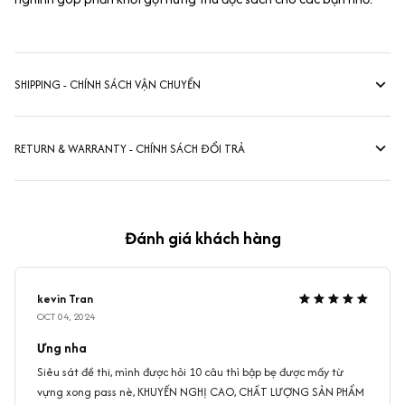
SHIPPING - CHÍNH SÁCH VẬN CHUYỂN
RETURN & WARRANTY - CHÍNH SÁCH ĐỔI TRẢ
Đánh giá khách hàng
kevin Tran
OCT 04, 2024
Ưng nha
Siêu sát đề thi, mình được hỏi 10 câu thì bập bẹ được mấy từ
vựng xong pass nè, KHUYẾN NGHỊ CAO, CHẤT LƯỢNG SẢN PHẨM