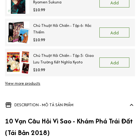
Ryomen Sukuna
Add
$10.99
Chú Thuật Hồi Chiến - Tập 6: Hắc
Thiểm
Add
$10.99
Chú Thuật Hồi Chiến - Tập 5: Giao
Lưu Trường Kết Nghĩa Kyoto
Add
$10.99
View more products
DESCRIPTION - MÔ TẢ SẢN PHẨM
10 Vạn Câu Hỏi Vì Sao - Khám Phá Trái Đất
(Tái Bản 2018)