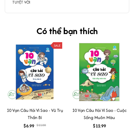
TUYỆT VỜI
Có thể bạn thích
SALE
10 Vạn Câu Hỏi Vì Sao - Vũ Trụ
10 Vạn Câu Hỏi Vì Sao - Cuộc
Thần Bí
Sống Muôn Màu
$6.99
$11.00
$12.99