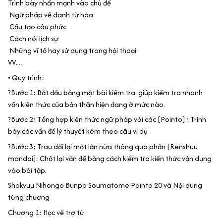
Trình bày nhấn mạnh vào chủ đề
Ngữ pháp về danh từ hóa
Cấu tạo câu phức
Cách nói lịch sự
Những vĩ tố hay sử dụng trong hội thoại
VV…
• ️Quy trình:
?Bước 1: Bắt đầu bằng một bài kiểm tra. giúp kiểm tra nhanh
vốn kiến thức của bản thân hiện đang ở mức nào.
?Bước 2: Tổng hợp kiến thức ngữ pháp với các [Pointo] : Trình
bày các vấn đề lý thuyết kèm theo câu ví dụ
?Bước 3: Trau dồi lại một lần nữa thông qua phần [Renshuu
mondai]: Chốt lại vấn đề bằng cách kiểm tra kiến thức vận dụng
vào bài tập.
Shokyuu Nihongo Bunpo Soumatome Pointo 20 và Nội dung
từng chương
Chương 1: Học về trợ từ