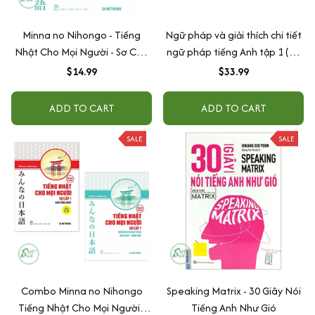
Minna no Nihongo - Tiếng
Ngữ pháp và giải thích chi tiết
Nhật Cho Mọi Người - Sơ Cấp
ngữ pháp tiếng Anh tập 1 (cơ
1 - Bản Dịch Và Giải Thích Ngữ
bản và nâng cao 80/20)
$14.99
$33.99
Pháp - Tiếng Việt (Bản Mới)
ADD TO CART
ADD TO CART
SALE
SALE
Combo Minna no Nihongo
Speaking Matrix - 30 Giây Nói
Tiếng Nhật Cho Mọi Người -
Tiếng Anh Như Gió