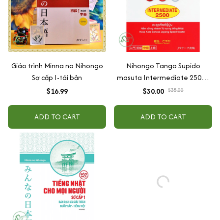
Giáo trình Minna no Nihongo
Nihongo Tango Supido
Sơ cấp I-tái bản
masuta Intermediate 2500 -
Từ vựng cấp độ N2 (có kèm
$16.99
$30.00
$35.00
chú thích tiếng Việt)
ADD TO CART
ADD TO CART