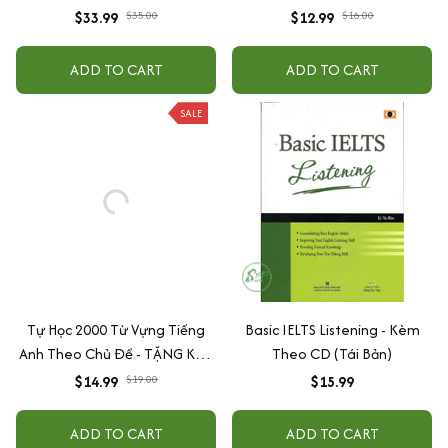
Trình Độ Sơ Cấp 1: Bản Tiếng
$33.99
$35.00
$12.99
$16.00
Nhật + Bản Dịch Và Giải Thích
Ngữ Pháp Tiếng Việt (Bộ Sách
ADD TO CART
ADD TO CART
Nâng Cao Trình Độ Tiếng
Nhật Hiệu Qủa Dành Cho
SALE
Người Việt / Tặng Kèm
Bookmark Happy Life)
Tự Học 2000 Từ Vựng Tiếng
Basic IELTS Listening - Kèm
Anh Theo Chủ Đề - TẶNG KÈM
Theo CD (Tái Bản)
KHOÁ HỌC HITBOOKS
$14.99
$19.00
$15.99
ADD TO CART
ADD TO CART