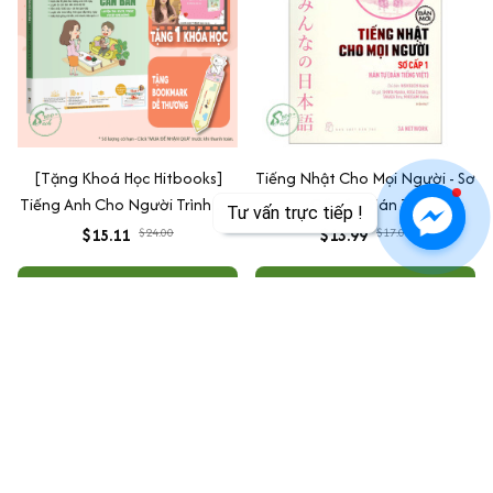
[Tặng Khoá Học Hitbooks]
Tiếng Nhật Cho Mọi Người - Sơ
Tiếng Anh Cho Người Trình Độ
Cấp 1 – Hán Tự
Tư vấn trực tiếp !
Căn Bản
$15.11
$24.00
$13.99
$17.00
ADD TO CART
ADD TO CART