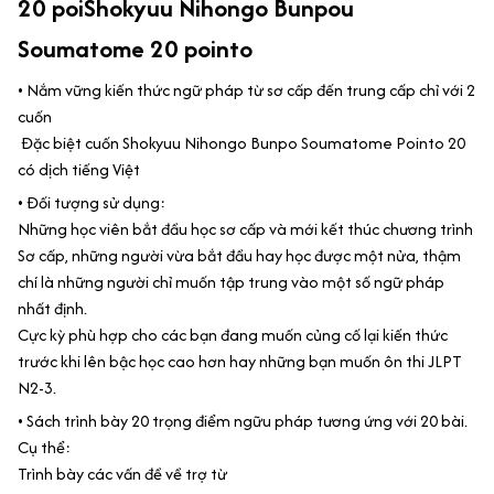
20 poiShokyuu Nihongo Bunpou
Soumatome 20 pointo
• ️Nắm vững kiến thức ngữ pháp từ sơ cấp đến trung cấp chỉ với 2
cuốn
Đặc biệt cuốn Shokyuu Nihongo Bunpo Soumatome Pointo 20
có dịch tiếng Việt
• Đối tượng sử dụng:
Những học viên bắt đầu học sơ cấp và mới kết thúc chương trình
Sơ cấp, những người vừa bắt đầu hay học được một nửa, thậm
chí là những người chỉ muốn tập trung vào một số ngữ pháp
nhất định.
Cực kỳ phù hợp cho các bạn đang muốn củng cố lại kiến thức
trước khi lên bậc học cao hơn hay những bạn muốn ôn thi JLPT
N2-3.
• Sách trình bày 20 trọng điểm ngữu pháp tương ứng với 20 bài.
Cụ thể:
Trình bày các vấn đề về trợ từ