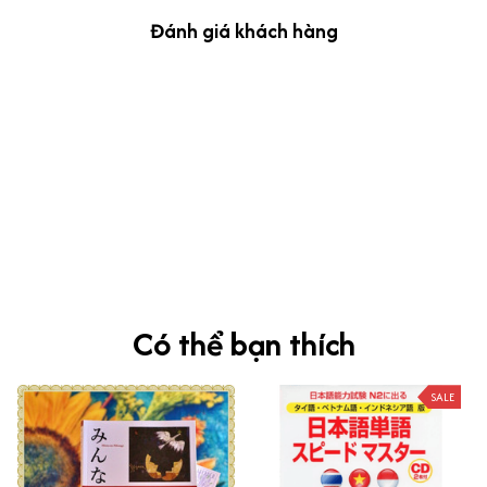
Đánh giá khách hàng
kevin Tran
OCT 04, 2024
Ưng nha
Siêu sát đề thi, mình được hỏi 10 câu thì bập bẹ được mấy từ
vựng xong pass nè, KHUYẾN NGHỊ CAO, CHẤT LƯỢNG SẢN PHẨM
TUYỆT VỜI
Có thể bạn thích
SALE