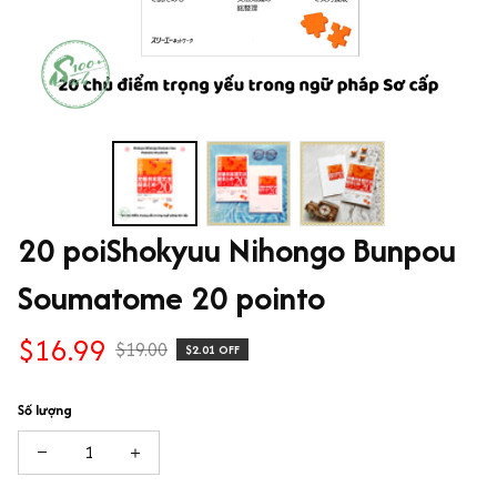
20 poiShokyuu Nihongo Bunpou 
Soumatome 20 pointo
$16.99
$19.00
$2.01 OFF
Số lượng