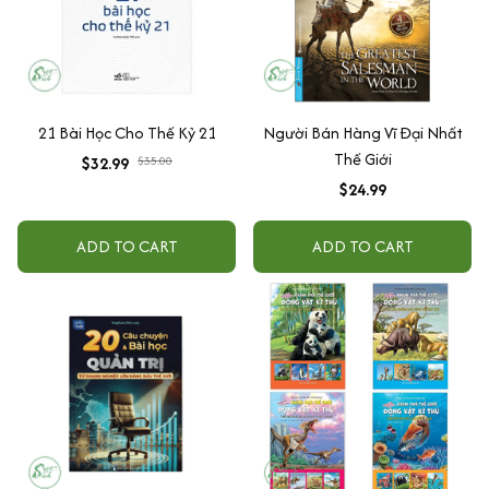
21 Bài Học Cho Thế Kỷ 21
Người Bán Hàng Vĩ Đại Nhất
Thế Giới
$32.99
$35.00
$24.99
ADD TO CART
ADD TO CART