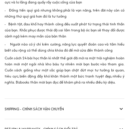
cực và lo lắng đang quấy rầy cuộc sống của bạn
- Đồng tiền quý giá nhưng không phải là vạn năng, trên đời này còn có
những thứ quý giá hơn đó là tư tưởng
- Bệnh tật, đau khổ hay thành công đều xuất phát từ trạng thái tinh thần
của bạn. Khắc phục được thái độ sai lầm trong bộ óc bạn sẽ thay đổi được
cảnh ngộ kém may mắn của bản thân
- Người nào có ý chí kiên cường, năng lực quyết đoán cao và tầm hiểu
biết sâu rộng có thể dùng chìa khóa đó để mở cửa đến thành công
Cuốn sách 24 bài học thần kì nhất thế giới đã mở ra một trải nghiệm hoàn
toàn mới một ngôi nhà kho báu tự nhiên mời bạn bước vào tham gia.
Cuốn sách giống như một sắc giúp bạn chặt đứt mọi tư tưởng bi quan,
tiêu cực, biến động đầy khó khăn thành một bức tranh tuyệt đẹp, nhiều ý
nghĩa. Bizbooks thân mời bạn đọc để khám phá ra nhiều điều kỳ diệu.
SHIPPING - CHÍNH SÁCH VẬN CHUYỂN