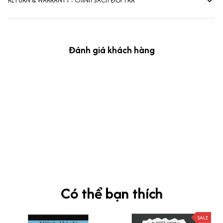
RETURN & WARRANTY - CHÍNH SÁCH ĐỔI TRẢ
Đánh giá khách hàng
kevin Tran
OCT 04, 2024
Ưng nha
Siêu sát đề thi, mình được hỏi 10 câu thì bập bẹ được mấy từ
vựng xong pass nè, KHUYẾN NGHỊ CAO, CHẤT LƯỢNG SẢN PHẨM
TUYỆT VỜI
Có thể bạn thích
SALE