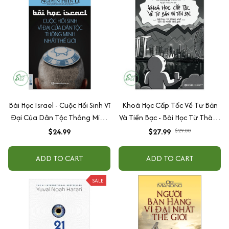
Bài Học Israel - Cuộc Hồi Sinh Vĩ
Khoá Học Cấp Tốc Về Tư Bản
Đại Của Dân Tộc Thông Minh
Và Tiền Bạc - Bài Học Từ Thành
Nhất Thế Giới
Phố Đắt Đỏ Nhất Thế Giới
$24.99
$27.99
$29.00
ADD TO CART
ADD TO CART
SALE