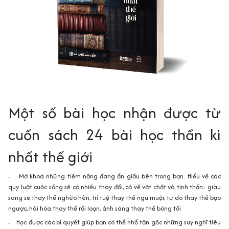
Một số bài học nhận được từ
cuốn sách 24 bài học thần kì
nhất thế giới
- Mở khoá những tiềm năng đang ẩn giấu bên trong bạn. Hiểu về các
quy luật cuộc sống sẽ có nhiều thay đổi, cả về vật chất và tinh thần: giàu
sang sẽ thay thế nghèo hèn, trí tuệ thay thế ngu muội, tự do thay thế bạo
ngược, hài hòa thay thế rối loạn, ánh sáng thay thế bóng tối
- Học được các bí quyết giúp bạn có thể nhổ tận gốc những suy nghĩ tiêu