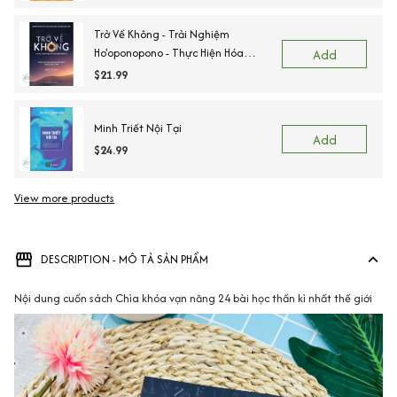
Trở Về Không - Trải Nghiệm
Ho'oponopono - Thực Hiện Hóa
Add
Những Phép Màu Trong Cuộc Sống
$21.99
Minh Triết Nội Tại
Add
$24.99
View more products
DESCRIPTION - MÔ TẢ SẢN PHẨM
Nội dung cuốn sách Chìa khóa vạn năng 24 bài học thần kì nhất thế giới