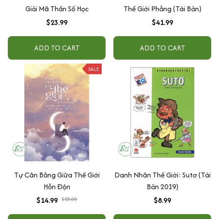
Giải Mã Thần Số Học
Thế Giới Phẳng (Tái Bản)
$23.99
$41.99
ADD TO CART
ADD TO CART
SALE
Tự Cân Bằng Giữa Thế Giới
Danh Nhân Thế Giới: Sutơ (Tái
Hỗn Độn
Bản 2019)
$14.99
$25.00
$8.99