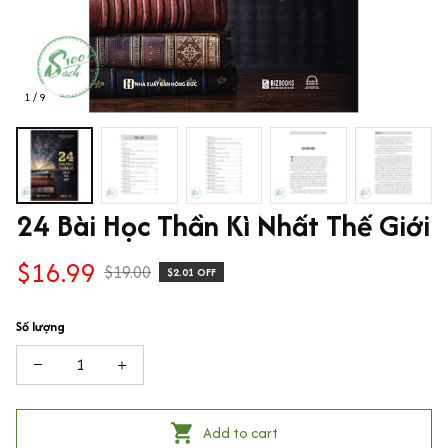
1 / 9
24 Bài Học Thần Kì Nhất Thế Giới
$16.99
$19.00
$2.01 OFF
Số lượng
Add to cart