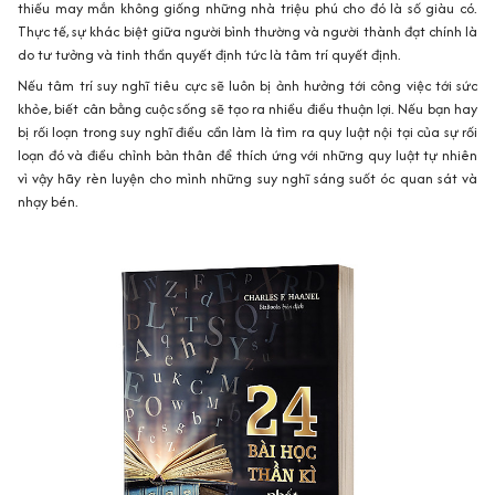
thiếu may mắn không giống những nhà triệu phú cho đó là số giàu có.
Thực tế, sự khác biệt giữa người bình thường và người thành đạt chính là
do tư tưởng và tinh thần quyết định tức là tâm trí quyết định.
Nếu tâm trí suy nghĩ tiêu cực sẽ luôn bị ảnh hưởng tới công việc tới sức
khỏe, biết cân bằng cuộc sống sẽ tạo ra nhiều điều thuận lợi. Nếu bạn hay
bị rối loạn trong suy nghĩ điều cần làm là tìm ra quy luật nội tại của sự rối
loạn đó và điều chỉnh bản thân để thích ứng với những quy luật tự nhiên
vì vậy hãy rèn luyện cho mình những suy nghĩ sáng suốt óc quan sát và
nhạy bén.