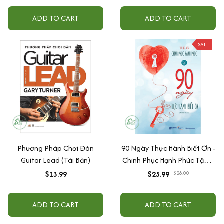
Giờ Theo Đuổi Đàn Ông +
ADD TO CART
ADD TO CART
Đàn Ông Bóc Phốt Đàn Ông
SALE
Phương Pháp Chơi Đàn
90 Ngày Thực Hành Biết Ơn -
Guitar Lead (Tái Bản)
Chinh Phục Hạnh Phúc Tập 1
(Tái bản 2021)
$13.99
$25.99
$28.00
ADD TO CART
ADD TO CART