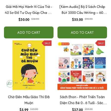
Giải Mã Mọi Hành Vi Của Trẻ -
[Kèm Audio] Bộ 2 Sách Chấp
42 Sơ Đồ Tư Duy Giúp Cha Mẹ
Bút 1000 Câu Writing – 60
Thấu Hiểu Tâm Lý Và Hành Vi
Ngày Gieo Trồng Tư Duy
$30.00
$38.00
$55.00
$90.00
Của Con
Writing- Cải Thiện Kỹ Năng Viết
ADD TO CART
ADD TO CART
SALE
SALE
Chờ Đến Mẫu Giáo Thì Đã
Sách Ehon - Phát Triển Toàn
Muộn
Diện Cho Bé 0 - 6 Tuổi - Sách
Song Ngữ Việt - Anh
$5.99
$15.00
$37.00
$55.00