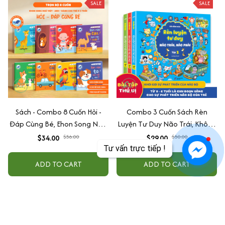
SALE
SALE
Sách - Combo 8 Cuốn Hỏi -
Combo 3 Cuốn Sách Rèn
Đáp Cùng Bé, Ehon Song Ngữ
Luyện Tư Duy Não Trái, Không
Việt - Anh - Dành Cho Bé Từ 0
Não Phải - Đánh Thức Tiềm
$34.00
$56.00
$29.00
$50.00
-3 Tuổi
Năng Trí Tuệ Cho Bé (3-6 Tuổi)
Tư vấn trực tiếp !
ADD TO CART
ADD TO CART
SALE