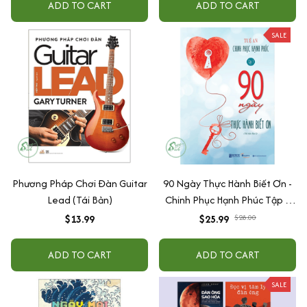
ADD TO CART
ADD TO CART
Phốt Đàn Ông
SALE
Phương Pháp Chơi Đàn Guitar
90 Ngày Thực Hành Biết Ơn -
Lead (Tái Bản)
Chinh Phục Hạnh Phúc Tập 1
(Tái bản 2021)
$13.99
$25.99
$28.00
ADD TO CART
ADD TO CART
SALE