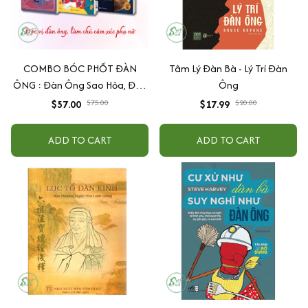
COMBO BÓC PHỐT ĐÀN
Tâm Lý Đàn Bà - Lý Trí Đàn
ÔNG : Đàn Ông Sao Hỏa, Đàn
Ông
Bà Sao Kim + Đừng Bao Giờ
$57.00
$75.00
$17.99
$20.00
Theo Đuổi Đàn Ông + Đàn
Ông Bóc Phốt Đàn Ông
ADD TO CART
ADD TO CART