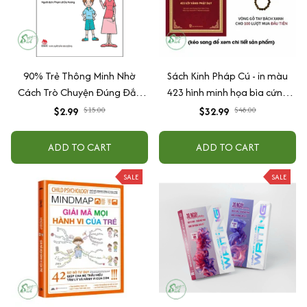
90% Trẻ Thông Minh Nhờ
Sách Kinh Pháp Cú - in màu
Cách Trò Chuyện Đúng Đắn
423 hình minh họa bìa cứng
Của Cha Mẹ
cao cấp + tặng kèm vòng tay
$2.99
$15.00
$32.99
$48.00
ADD TO CART
ADD TO CART
SALE
SALE