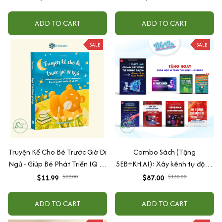
ADD TO CART
ADD TO CART
SALE
SALE
Truyện Kể Cho Bé Trước Giờ Đi
Combo Sách (Tặng
Ngủ - Giúp Bé Phát Triển IQ Và
5EB+KH.AI): Xây kênh tự động
EQ
AI Agent + AI siêu mạnh + 3
$11.99
$22.00
$87.00
$130.00
cấp độ AI + Kiếm tiền Youtube
+ Xu hướng
ADD TO CART
ADD TO CART