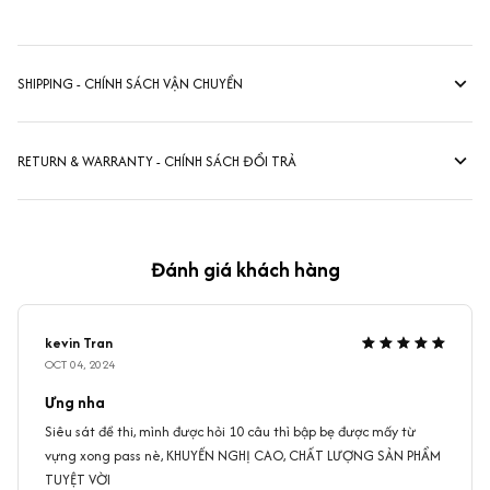
SHIPPING - CHÍNH SÁCH VẬN CHUYỂN
RETURN & WARRANTY - CHÍNH SÁCH ĐỔI TRẢ
Đánh giá khách hàng
kevin Tran
OCT 04, 2024
Ưng nha
Siêu sát đề thi, mình được hỏi 10 câu thì bập bẹ được mấy từ
vựng xong pass nè, KHUYẾN NGHỊ CAO, CHẤT LƯỢNG SẢN PHẨM
TUYỆT VỜI