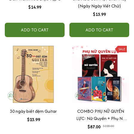
(Ngày Ngày Viết Chữ)
$14.99
$15.99
ADD TO CART
ADD TO CART
SALE
30 ngày biết đệm Guitar
COMBO PHỤ NỮ QUYỀN
LỰC: Nữ Quyền + Phụ Nữ
$23.99
Biết Nói + Đàn Ông Sao Hỏa,
$87.00
$120.00
Đàn Bà Sao Kim + Đừng Bao