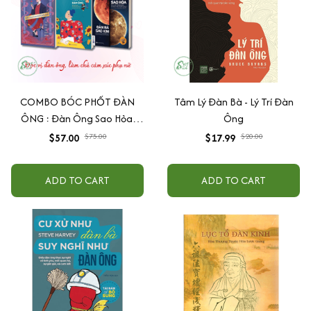
COMBO BÓC PHỐT ĐÀN
Tâm Lý Đàn Bà - Lý Trí Đàn
ÔNG : Đàn Ông Sao Hỏa,
Ông
Đàn Bà Sao Kim + Đừng Bao
$57.00
$75.00
$17.99
$20.00
Giờ Theo Đuổi Đàn Ông +
Đàn Ông Bóc Phốt Đàn Ông
ADD TO CART
ADD TO CART