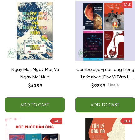
SALE
Ngày Mai, Ngày Mai, Và
Combo đọc vị đàn ông trong
Ngày Mai Nữa
1 nốt nhạc (Đọc Vị Tâm Lý
Đàn Ông + Chuyện Tình Yêu
$40.99
$92.99
$100.00
Bạn Biết Được Bao Nhiêu? +
Đàn Ông Sao Hỏa - Đàn Bà
ADD TO CART
ADD TO CART
Sao Kim (Tìm Lại Tình Yêu)
(Tái Bản 2019) + Tại Sao Đàn
SALE
Ông Thích Tình Dục Và Phụ
SALE
Nữ Cần Tình Yêu)