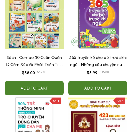
Sách - Combo 10 Cuốn Quản
365 truyện kể cho bé trước khi
Lý Cảm Xúc Và Phát Triển Tính
ngủ - Những câu chuyện nuôi
Cách Cho Bé Từ 2 - 6 Tuổi
dưỡng cảm xúc EQ (2-12 tuổi)
$38.00
$57.00
$5.99
$15.00
ADD TO CART
ADD TO CART
SALE
SALE