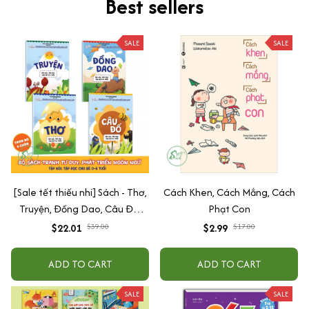
Best sellers
SALE
SALE
[Sale tết thiếu nhi] Sách - Thơ,
Cách Khen, Cách Mắng, Cách
Truyện, Đồng Dao, Câu Đố,
Phạt Con
Tập Nói Tập Đọc Cho Bé 0-6
$22.01
$39.00
$2.99
$17.00
Tuổi - Combo 4 Quyển
ADD TO CART
ADD TO CART
SALE
SALE