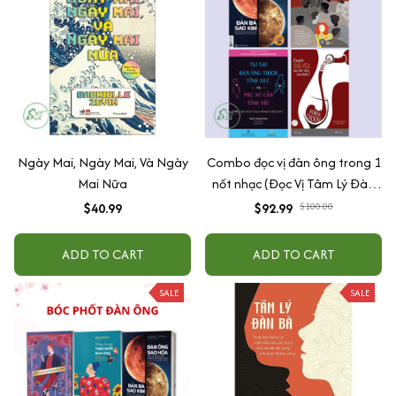
Ngày Mai, Ngày Mai, Và Ngày
Combo đọc vị đàn ông trong 1
Mai Nữa
nốt nhạc (Đọc Vị Tâm Lý Đàn
Ông + Chuyện Tình Yêu Bạn
$40.99
$92.99
$100.00
Biết Được Bao Nhiêu? + Đàn
Ông Sao Hỏa - Đàn Bà Sao
ADD TO CART
ADD TO CART
Kim (Tìm Lại Tình Yêu) (Tái Bản
2019) + Tại Sao Đàn Ông
SALE
SALE
Thích Tình Dục Và Phụ Nữ Cần
Tình Yêu)