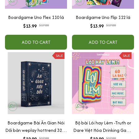
Boardgame Uno Flex 110 lá
Boardgame Uno Flip 112 lá
$13.99
$17.00
$13.99
$17.00
ADD TO CART
ADD TO CART
SALE
SALE
Boardgame Bài Ăn Gian Nói
Bộ bài Lói hay Lèm -Truth or
Dối bản weplay hottrend 32 lá
Dare Việt Hóa Drinking Game
giấy cứng
Mang đến sự thú vị, tạo cơ hội
$12.99
$17.00
$12.99
$17.00