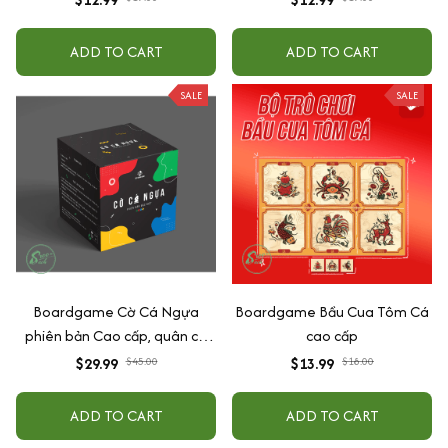
tìm hiểu và gắn kết tình bạn
ADD TO CART
ADD TO CART
SALE
SALE
Boardgame Cờ Cá Ngựa
Boardgame Bầu Cua Tôm Cá
phiên bản Cao cấp, quân cờ
cao cấp
ngựa đẹp, bàn chơi và hộp
$29.99
$45.00
$13.99
$18.00
đựng dày và chống nước
ADD TO CART
ADD TO CART