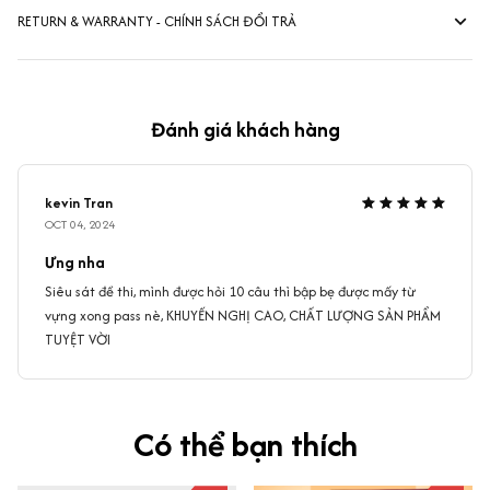
RETURN & WARRANTY - CHÍNH SÁCH ĐỔI TRẢ
Đánh giá khách hàng
kevin Tran
OCT 04, 2024
Ưng nha
Siêu sát đề thi, mình được hỏi 10 câu thì bập bẹ được mấy từ
vựng xong pass nè, KHUYẾN NGHỊ CAO, CHẤT LƯỢNG SẢN PHẨM
TUYỆT VỜI
Có thể bạn thích