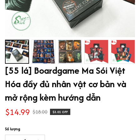
[55 lá] Boardgame Ma Sói Việt 
Hóa đầy đủ nhân vật cơ bản và 
mở rộng kèm hướng dẫn
$14.99
$18.00
$3.01 OFF
Số lượng