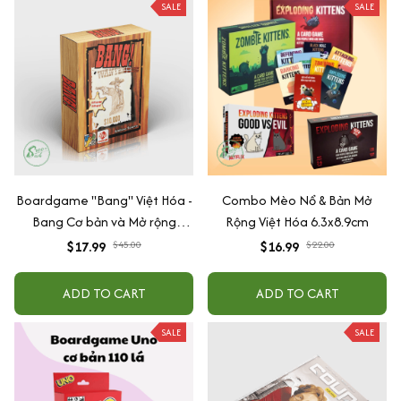
SALE
SALE
Boardgame "Bang" Việt Hóa -
Combo Mèo Nổ & Bản Mở
Bang Cơ bản và Mở rộng
Rộng Việt Hóa 6.3x8.9cm
Bang! Dodge City gắn kết gia
$17.99
$45.00
$16.99
$22.00
đình và bạn bè
ADD TO CART
ADD TO CART
SALE
SALE