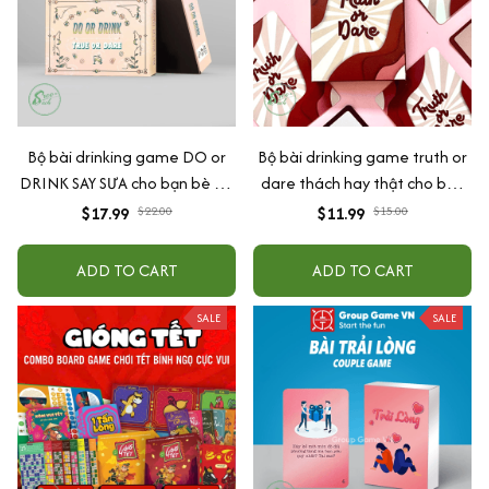
Bộ bài drinking game DO or
Bộ bài drinking game truth or
DRINK SAY SƯA cho bạn bè hội
dare thách hay thật cho bạn
nhóm 156 lá.
bè hottrend đi nhậu khuấy
$17.99
$22.00
$11.99
$15.00
động bầu không khí 35 lá
ADD TO CART
ADD TO CART
SALE
SALE