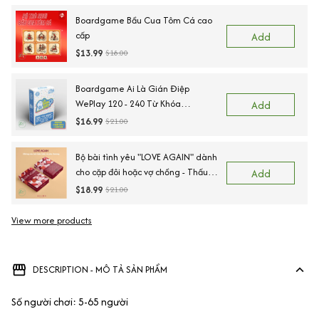
Boardgame Bầu Cua Tôm Cá cao
cấp
Add
$13.99
$18.00
Boardgame Ai Là Gián Điệp
WePlay 120 - 240 Từ Khóa
Add
Keyword
$16.99
$21.00
Bộ bài tình yêu "LOVE AGAIN" dành
cho cặp đôi hoặc vợ chồng - Thấu
Add
hiểu cảm xúc, kết nối trái tim
$18.99
$21.00
View more products
DESCRIPTION - MÔ TẢ SẢN PHẨM
Số người chơi: 5-65 người