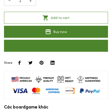
Add to cart
Buy now
Share
Các boardgame khác