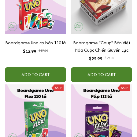
Boardgame Uno cơ bản 110 lá
Boardgame "Coup" Bản Việt
Hóa Cuộc Chiến Quyền Lực
$13.99
$17.00
$22.99
$29.00
ADD TO CART
ADD TO CART
SALE
SALE