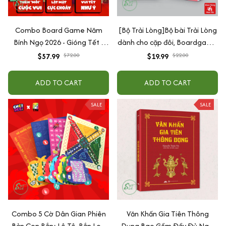
Combo Board Game Năm
[Bộ Trải Lòng]Bộ bài Trải Lòng
Bính Ngọ 2026 - Gióng Tết -
dành cho cặp đôi, Boardgame
Dành Cho Nhóm Bạn Và Gia
dành cho cặp đôi đang yêu
$57.99
$72.00
$19.99
$22.00
Đình
tâm sự tìm hiểu nhau
ADD TO CART
ADD TO CART
SALE
SALE
Combo 5 Cờ Dân Gian Phiên
Văn Khấn Gia Tiên Thông
Bản Con Rắn: Lô Tô, Rắn Leo
Dụng Bao Gồm Đầy Đủ Nghi