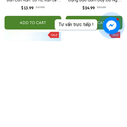
Cầu Cá Tra, Cờ Chiếu Yêu, Cờ
Thức và Hướng Dẫn Sắm Lễ
$13.99
$17.00
$24.99
$31.00
Đá Rắn, Cờ Caro
ADD TO CART
ADD TO CART
Tư vấn trực tiếp !
SALE
SALE
Hướng dẫn thực hành Google
Sách Data Analysis Quyển 1
Sheets từ cơ bản đến nâng
Cơ Bản, Ứng Dụng Thực Tế, Có
cao kèm video bài giảng
Tặng Kèm Video Hướng Dẫn
$21.99
$24.00
$25.99
$27.00
ADD TO CART
ADD TO CART