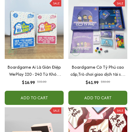
SALE
SALE
Boardgame Ai Là Gián Điệp
Boardgame Cờ Tỷ Phú cao
WePlay 120 - 240 Từ Khóa
cấp,Trò chơi giao dịch tài sản
Keyword
nhanh gọn lẹ
$16.99
$21.00
$41.99
$50.00
ADD TO CART
ADD TO CART
SALE
SALE