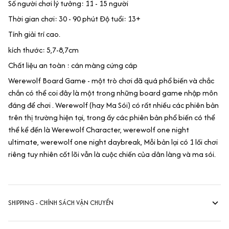
Số người chơi lý tưởng: 11 - 15 người
Thời gian chơi: 30 - 90 phút Độ tuổi: 13+
Tính giải trí cao.
kích thước: 5,7-8,7cm
Chất liệu an toàn : cán màng cứng cáp
Werewolf Board Game - một trò chơi đã quá phổ biến và chắc
chắn có thể coi đây là một trong những board game nhập môn
đáng để chơi . Werewolf (hay Ma Sói) có rất nhiều các phiên bản
trên thị trường hiện tại, trong ấy các phiên bản phổ biến có thể
thể kể đến là Werewolf Character, werewolf one night
ultimate, werewolf one night daybreak, Mỗi bản lại có 1 lối chơi
riêng tuy nhiên cốt lõi vẫn là cuộc chiến của dân làng và ma sói.
SHIPPING - CHÍNH SÁCH VẬN CHUYỂN