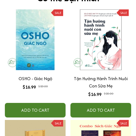
SALE
SALE
OSHO - Giác Ngộ
Tận Hưởng Hành Trình Nuôi
Con Sữa Mẹ
$16.99
$20.00
$16.99
$20.00
ADD TO CART
ADD TO CART
SALE
SALE