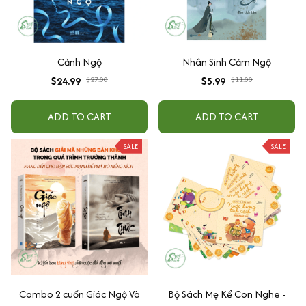
Cảnh Ngộ
Nhân Sinh Cảm Ngộ
$24.99
$27.00
$5.99
$11.00
ADD TO CART
ADD TO CART
SALE
SALE
Combo 2 cuốn Giác Ngộ Và
Bộ Sách Mẹ Kể Con Nghe -