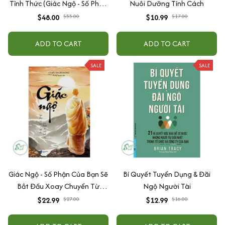
Tỉnh Thức (Giác Ngộ - Số Phận
Nuôi Dưỡng Tính Cách
Của Bạn Sẽ Bắt Đầu Xoay
$48.00
$55.00
$10.99
$17.00
Chuyển Từ Cuốn Sách Này +
Tỉnh Thức - Cuốn Sách Khiến
ADD TO CART
ADD TO CART
Bạn Bừng Tỉnh Giữa Cuộc Đời
Đầy Mê Muội)
SALE
SALE
Giác Ngộ - Số Phận Của Bạn Sẽ
Bí Quyết Tuyển Dụng & Đãi
Bắt Đầu Xoay Chuyển Từ
Ngộ Người Tài
Cuốn Sách Này
$22.99
$27.00
$12.99
$16.00