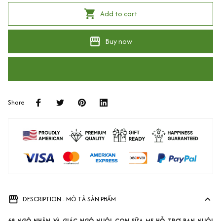
Add to cart
Buy now
Share
DESCRIPTION - MÔ TẢ SẢN PHẨM
68 NGỘ NHẬN VÀ GIÁC NGỘ NUÔI CON SỮA MẸ HỖ TRỢ BẠN NUÔI