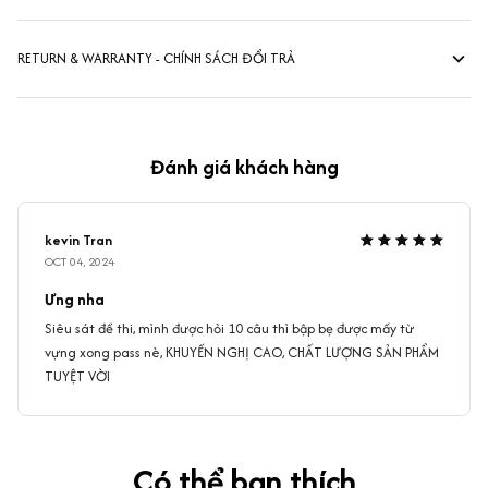
RETURN & WARRANTY - CHÍNH SÁCH ĐỔI TRẢ
Đánh giá khách hàng
kevin Tran
OCT 04, 2024
Ưng nha
Siêu sát đề thi, mình được hỏi 10 câu thì bập bẹ được mấy từ
vựng xong pass nè, KHUYẾN NGHỊ CAO, CHẤT LƯỢNG SẢN PHẨM
TUYỆT VỜI
Có thể bạn thích