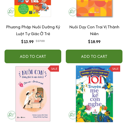
Phương Pháp Nuôi Dưỡng Kỷ
Nuôi Dạy Con Trai Vị Thành
Luật Tự Giác Ở Trẻ
Niên
$13.99
$17.00
$18.99
ADD TO CART
ADD TO CART
SALE
SALE