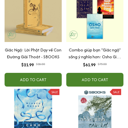
Giác Ngộ: Lời Phật Dạy về Con
Combo giúp bạn “Giác ngộ”
Đường Giải Thoát - SBOOKS
sống ý nghĩa hơn: Osho Giác
Ngộ + Nhà Giả Kim + Hành
$21.99
$26.00
$61.99
$75.00
Trình Về Phương Nam
ADD TO CART
ADD TO CART
SALE
SALE