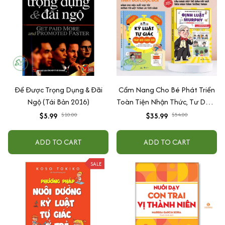
Để Được Trọng Dụng & Đãi
Cẩm Nang Cho Bé Phát Triển
Ngộ (Tái Bản 2016)
Toàn Tiện Nhận Thức, Tư Duy -
Combo Kỷ Luật Tự Giác và
$5.99
$10.00
$35.99
$54.00
Định Luật Murphy
ADD TO CART
ADD TO CART
SALE