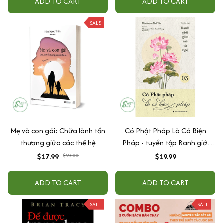
ADD TO CART
ADD TO CART
SALE
Mẹ và con gái: Chữa lành tổn
Có Phật Pháp Là Có Biện
thương giữa các thế hệ
Pháp - tuyển tập Ranh giới
giữa mê và ngộ tập 03
$17.99
$23.00
$19.99
ADD TO CART
ADD TO CART
SALE
SALE