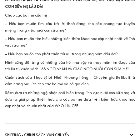
CON SỮA MẸ LÂU DÀI
Chào các bà mẹ cầu thị️
– Nếu bạn muốn tìm câu trả lời thoả đáng cho các phong tục truyền
miệng trong việc nuôi con sữa mẹ?
– Nếu bạn muốn tìm hiểu những kiến thức khoa học cập nhật nhất về lĩnh
vực sữa mẹ?
– Nếu bạn muốn con phát triển tối ưu trong những năm đầu đời?
Mình cũng đã từng có những câu hỏi như vậy và may mắn tìm được câu
trả lời từ cuốn sách “68 NGỘ NHẬN VÀ GIÁC NGỘ NUÔI CON SỮA MẸ”.
Cuốn sách của Thạc sỹ Lê Nhất Phương Hồng – Chuyên gia Betibuti là
cẩm nang hữu ích cho các bà mẹ và cả gia đình.
Sách đưa ra những ngộ nhận phổ biến trong lĩnh vực nuôi con sữa mẹ và
đưa ra giải pháp thiết thực cho các bà mẹ dựa trên kiến thức khoa học
cập nhật và chuẩn nhất của WHO, UNICEF.
SHIPPING - CHÍNH SÁCH VẬN CHUYỂN