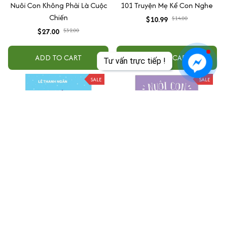
Nuôi Con Không Phải Là Cuộc
101 Truyện Mẹ Kể Con Nghe
Chiến
$10.99
$14.00
$27.00
$32.00
ADD TO CART
ADD TO CART
Tư vấn trực tiếp !
SALE
SALE
Con Lạnh Lắm, Mẹ Có Thể Ôm
Nuôi con không phải là cuộc
Con Không?
chiến 2
$24.99
$31.00
$21.00
$25.00