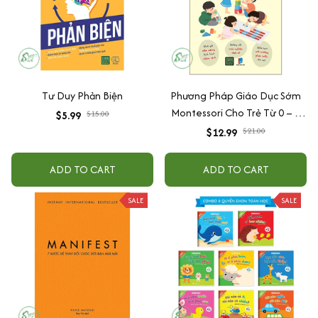
Tư Duy Phản Biện
Phương Pháp Giáo Dục Sớm
Montessori Cho Trẻ Từ 0 – 3
$5.99
$15.00
Tuổi
$12.99
$21.00
ADD TO CART
ADD TO CART
SALE
SALE