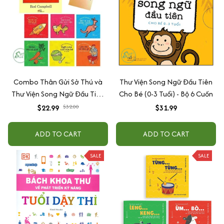
Combo Thân Gửi Sở Thú và
Thư Viện Song Ngữ Đầu Tiên
Thư Viện Song Ngữ Đầu Tiên
Cho Bé (0-3 Tuổi) - Bộ 6 Cuốn
(Cho Bé Từ 0 - 3 Tuổi)
$22.99
$32.00
$31.99
ADD TO CART
ADD TO CART
SALE
SALE