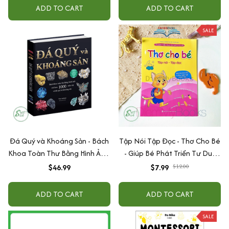
ADD TO CART
ADD TO CART
SALE
Đá Quý và Khoáng Sản - Bách
Tập Nói Tập Đọc - Thơ Cho Bé
Khoa Toàn Thư Bằng Hình Ảnh,
- Giúp Bé Phát Triển Tư Duy
Bìa Cứng, In Màu
Ngôn Ngữ Và Giao Tiếp Cho
$46.99
$7.99
$12.00
Bé Mầm Non Từ 0 đến 6 Tuổi
ADD TO CART
ADD TO CART
SALE