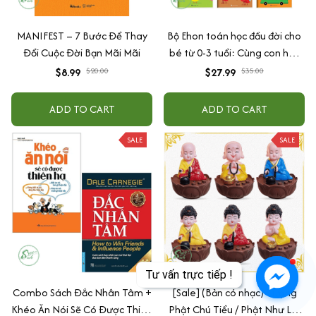
MANIFEST – 7 Bước Để Thay
Bộ Ehon toán học đầu đời cho
Đổi Cuộc Đời Bạn Mãi Mãi
bé từ 0-3 tuổi: Cùng con học
toán (song ngữ Việt Anh)
$8.99
$20.00
$27.99
$35.00
ADD TO CART
ADD TO CART
SALE
SALE
Combo Sách Đắc Nhân Tâm +
[Sale] (Bản có nhạc) Tượng
Khéo Ăn Nói Sẽ Có Được Thiên
Phật Chú Tiểu / Phật Như Lai