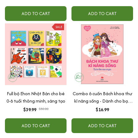
ADD TO CART
ADD TO CART
SALE
Full bộ Ehon Nhật Bản cho bé
Combo 6 cuốn Bách khoa thư
0-6 tuổi thông minh, sáng tạo
kĩ năng sống - Dành cho bạn
gái - Tự tin lên nào cô gái
$39.99
$50.00
$16.99
ADD TO CART
ADD TO CART