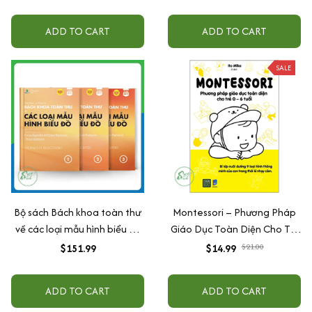
Cho Bé Mầm Non Từ 0 đến 6
Tuổi
ADD TO CART
ADD TO CART
SALE
Bộ sách Bách khoa toàn thư
Montessori – Phương Pháp
về các loại mẫu hình biểu đồ
Giáo Dục Toàn Diện Cho Trẻ
(Gồm 3 cuốn) - Happy Live
0-6 Tuổi
$151.99
$14.99
$21.00
ADD TO CART
ADD TO CART