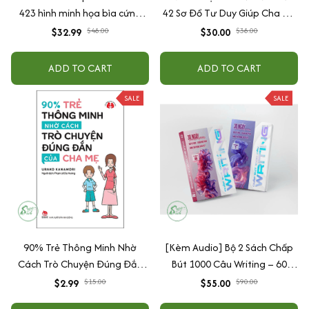
423 hình minh họa bìa cứng
42 Sơ Đồ Tư Duy Giúp Cha Mẹ
cao cấp + tặng kèm vòng tay
Thấu Hiểu Tâm Lý Và Hành Vi
$32.99
$48.00
$30.00
$38.00
Của Con
ADD TO CART
ADD TO CART
SALE
SALE
90% Trẻ Thông Minh Nhờ
[Kèm Audio] Bộ 2 Sách Chấp
Cách Trò Chuyện Đúng Đắn
Bút 1000 Câu Writing – 60
Của Cha Mẹ
Ngày Gieo Trồng Tư Duy
$2.99
$15.00
$55.00
$90.00
Writing- Cải Thiện Kỹ Năng Viết