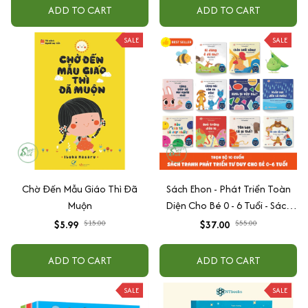
ADD TO CART
ADD TO CART
SALE
SALE
Chờ Đến Mẫu Giáo Thì Đã
Sách Ehon - Phát Triển Toàn
Muộn
Diện Cho Bé 0 - 6 Tuổi - Sách
Song Ngữ Việt - Anh
$5.99
$15.00
$37.00
$55.00
ADD TO CART
ADD TO CART
SALE
SALE