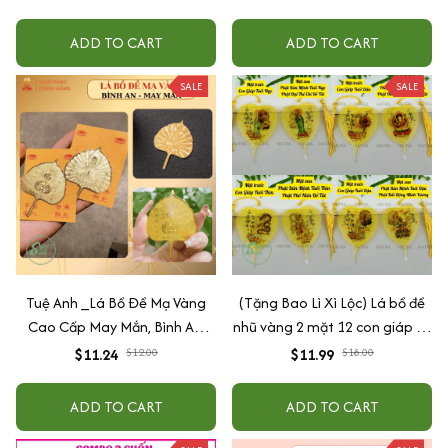
ADD TO CART
ADD TO CART
SALE
SALE
Tuệ Anh _Lá Bồ Đề Mạ Vàng
(Tặng Bao Lì Xì Lộc) Lá bồ đề
Cao Cấp May Mắn, Bình An,
nhũ vàng 2 mặt 12 con giáp và
Chiêu Tài Lộc
phật bản mệnh, để ốp lưng
$11.24
$12.00
$11.99
$18.00
điện thoại, treo xe ô tô đã khai
quang
ADD TO CART
ADD TO CART