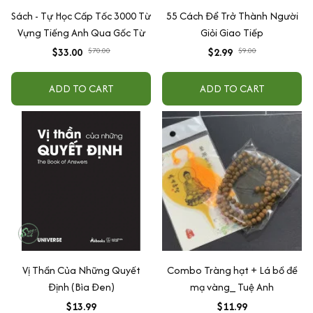
Sách - Tự Học Cấp Tốc 3000 Từ
55 Cách Để Trở Thành Người
Vựng Tiếng Anh Qua Gốc Từ
Giỏi Giao Tiếp
$33.00
$70.00
$2.99
$9.00
ADD TO CART
ADD TO CART
Vị Thần Của Những Quyết
Combo Tràng hạt + Lá bồ đề
Định (Bìa Đen)
mạ vàng_ Tuệ Anh
$13.99
$11.99