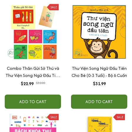
SALE
Combo Thân Gửi Sở Thú và
Thư Viện Song Ngữ Đầu Tiên
Thư Viện Song Ngữ Đầu Tiên
Cho Bé (0-3 Tuổi) - Bộ 6 Cuốn
(Cho Bé Từ 0 - 3 Tuổi)
$22.99
$32.00
$31.99
ADD TO CART
ADD TO CART
SALE
SALE