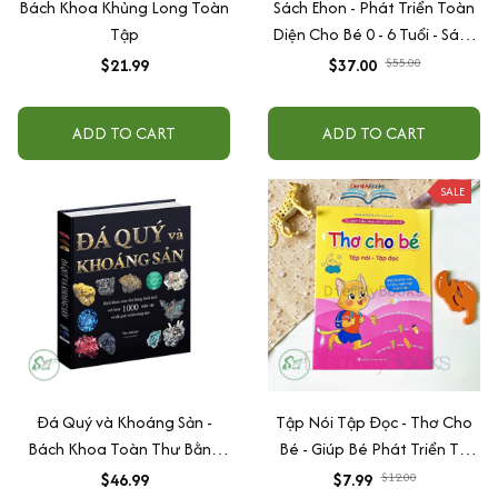
Bách Khoa Khủng Long Toàn
Sách Ehon - Phát Triển Toàn
Tập
Diện Cho Bé 0 - 6 Tuổi - Sách
Song Ngữ Việt - Anh
$21.99
$37.00
$55.00
ADD TO CART
ADD TO CART
SALE
Đá Quý và Khoáng Sản -
Tập Nói Tập Đọc - Thơ Cho
Bách Khoa Toàn Thư Bằng
Bé - Giúp Bé Phát Triển Tư
Hình Ảnh, Bìa Cứng, In Màu
Duy Ngôn Ngữ Và Giao Tiếp
$46.99
$7.99
$12.00