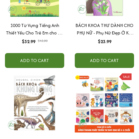
1000 Từ Vựng Tiếng Anh
BÁCH KHOA THƯ DÀNH CHO
Thiết Yếu Cho Trẻ Em cho bé
PHỤ NỮ - Phụ Nữ Đẹp Ở Khí
từ 3 tuổi
Chất
$32.99
$41.00
$23.99
ADD TO CART
ADD TO CART
SALE