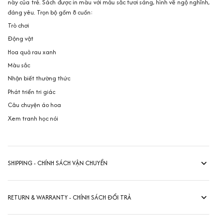
này của trẻ. Sách được in màu với mảu sắc tươi sáng, hình vẽ ngộ nghĩnh,
đáng yêu. Trọn bộ gồm 8 cuốn:
Trò chơi
Động vật
Hoa quả rau xanh
Màu sắc
Nhận biết thường thức
Phát triển tri giác
Câu chuyện áo hoa
Xem tranh học nói
SHIPPING - CHÍNH SÁCH VẬN CHUYỂN
RETURN & WARRANTY - CHÍNH SÁCH ĐỔI TRẢ