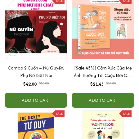
SALE
SALE
Combo 2 Cuốn – Nữ Quyền,
[Sale 45%] Cảm Xúc Của Mẹ
Phụ Nữ Biết Nói
Ảnh Hưởng Tới Cuộc Đời Của
Con
$42.00
$56.00
$21.45
$39.00
ADD TO CART
ADD TO CART
SALE
SALE