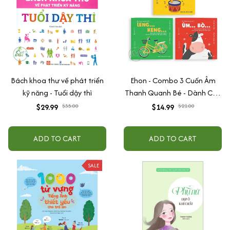
Bách khoa thư về phát triển
Ehon - Combo 3 Cuốn Âm
kỹ năng - Tuổi dậy thì
Thanh Quanh Bé - Dành Cho
Trẻ Từ 0 - 6 Tuổi
$29.99
$35.00
$14.99
$21.00
ADD TO CART
ADD TO CART
SALE