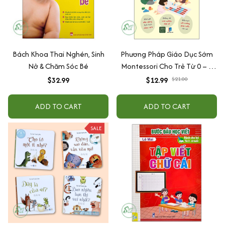
Bách Khoa Thai Nghén, Sinh
Phương Pháp Giáo Dục Sớm
Nở & Chăm Sóc Bé
Montessori Cho Trẻ Từ 0 – 3
Tuổi
$32.99
$12.99
$21.00
ADD TO CART
ADD TO CART
SALE