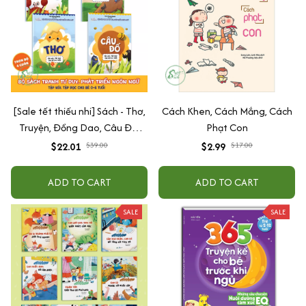
[Sale tết thiếu nhi] Sách - Thơ,
Cách Khen, Cách Mắng, Cách
Truyện, Đồng Dao, Câu Đố,
Phạt Con
Tập Nói Tập Đọc Cho Bé 0-6
$22.01
$39.00
$2.99
$17.00
Tuổi - Combo 4 Quyển
ADD TO CART
ADD TO CART
SALE
SALE