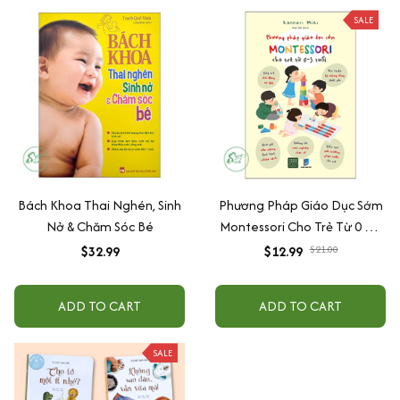
SALE
Bách Khoa Thai Nghén, Sinh
Phương Pháp Giáo Dục Sớm
Nở & Chăm Sóc Bé
Montessori Cho Trẻ Từ 0 – 3
Tuổi
$32.99
$12.99
$21.00
ADD TO CART
ADD TO CART
SALE