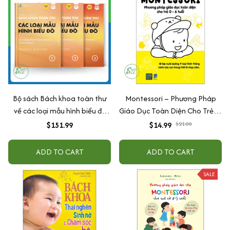
Bộ sách Bách khoa toàn thư
Montessori – Phương Pháp
về các loại mẫu hình biểu đồ
Giáo Dục Toàn Diện Cho Trẻ 0-
(Gồm 3 cuốn) - Happy Live
6 Tuổi
$151.99
$14.99
$21.00
ADD TO CART
ADD TO CART
SALE