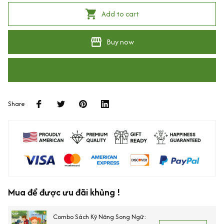
Add to cart
Buy now
Share
Mua để được ưu đãi khủng !
Combo Sách Kỹ Năng Song Ngữ: