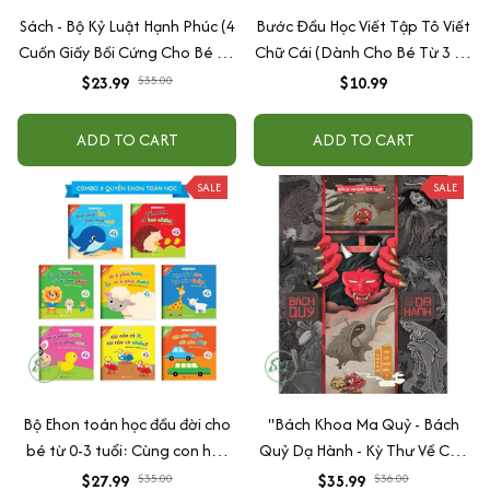
Sách - Bộ Kỷ Luật Hạnh Phúc (4
Bước Đầu Học Viết Tập Tô Viết
Cuốn Giấy Bồi Cứng Cho Bé Từ
Chữ Cái (Dành Cho Bé Từ 3 - 6
1 Tuổi+)
Tuổi)
$23.99
$35.00
$10.99
ADD TO CART
ADD TO CART
SALE
SALE
Bộ Ehon toán học đầu đời cho
"Bách Khoa Ma Quỷ - Bách
bé từ 0-3 tuổi: Cùng con học
Quỷ Dạ Hành - Kỳ Thư Về Các
toán (song ngữ Việt Anh)
Loài Ma Quỷ Nhật Bản "
$27.99
$35.00
$35.99
$36.00