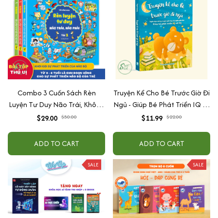
Combo 3 Cuốn Sách Rèn
Truyện Kể Cho Bé Trước Giờ Đi
Luyện Tư Duy Não Trái, Không
Ngủ - Giúp Bé Phát Triển IQ Và
Não Phải - Đánh Thức Tiềm
EQ
$29.00
$50.00
$11.99
$22.00
Năng Trí Tuệ Cho Bé (3-6 Tuổi)
ADD TO CART
ADD TO CART
SALE
SALE