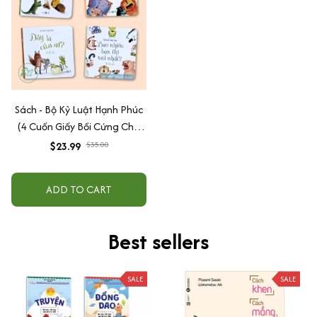
Sách - Bộ Kỷ Luật Hạnh Phúc
(4 Cuốn Giấy Bồi Cứng Cho
Bé Từ 1 Tuổi+)
$23.99
$35.00
ADD TO CART
Best sellers
SALE
SALE