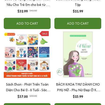
Yếu Cho Trẻ Em cho bé từ 3
Tập
tuổi
$32.99
$41.00
$21.99
ADD TO CART
ADD TO CART
SALE
Sách Ehon - Phát Triển Toàn
BÁCH KHOA THƯ DÀNH CHO
Diện Cho Bé 0 - 6 Tuổi - Sách
PHỤ NỮ - Phụ Nữ Đẹp Ở Khí
Song Ngữ Việt - Anh
Chất
$37.00
$55.00
$23.99