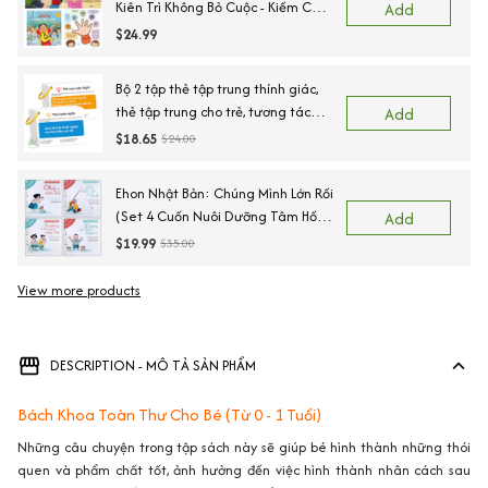
Kiên Trì Không Bỏ Cuộc - Kiềm Chế
Add
Cơn Tức Giận - Ngõ Lời Khi Cần
$24.99
Giúp - Sẵn Sàng Để Đến Trường.
Bộ 2 tập thẻ tập trung thính giác,
thẻ tập trung cho trẻ, tương tác
Add
giữa cha mẹ và con cái
$18.65
$24.00
Ehon Nhật Bản: Chúng Mình Lớn Rồi
(Set 4 Cuốn Nuôi Dưỡng Tâm Hồn
Add
Trẻ Từ 3-6 Tuổi / Ehon Cùng Con
$19.99
$35.00
Lớn Khôn)
View more products
DESCRIPTION - MÔ TẢ SẢN PHẨM
Bách Khoa Toàn Thư Cho Bé (Từ 0 - 1 Tuổi)
Những câu chuyện trong tập sách này sẽ giúp bé hình thành những thói
quen và phẩm chất tốt, ảnh hưởng đến việc hình thành nhân cách sau