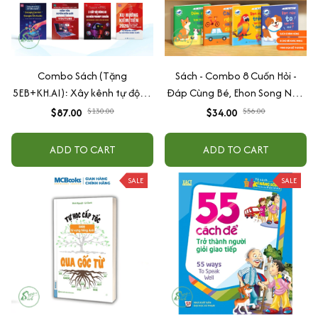
Combo Sách (Tặng
Sách - Combo 8 Cuốn Hỏi -
5EB+KH.AI): Xây kênh tự động
Đáp Cùng Bé, Ehon Song Ngữ
AI Agent + AI siêu mạnh + 3
Việt - Anh - Dành Cho Bé Từ 0
$87.00
$130.00
$34.00
$56.00
cấp độ AI + Kiếm tiền Youtube
-3 Tuổi
+ Xu hướng
ADD TO CART
ADD TO CART
SALE
SALE