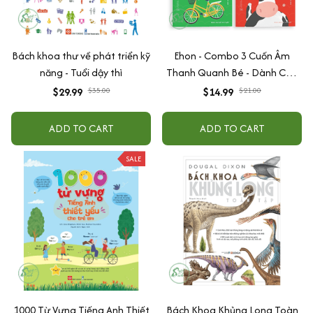
Bách khoa thư về phát triển kỹ
Ehon - Combo 3 Cuốn Âm
năng - Tuổi dậy thì
Thanh Quanh Bé - Dành Cho
Trẻ Từ 0 - 6 Tuổi
$29.99
$35.00
$14.99
$21.00
ADD TO CART
ADD TO CART
SALE
1000 Từ Vựng Tiếng Anh Thiết
Bách Khoa Khủng Long Toàn