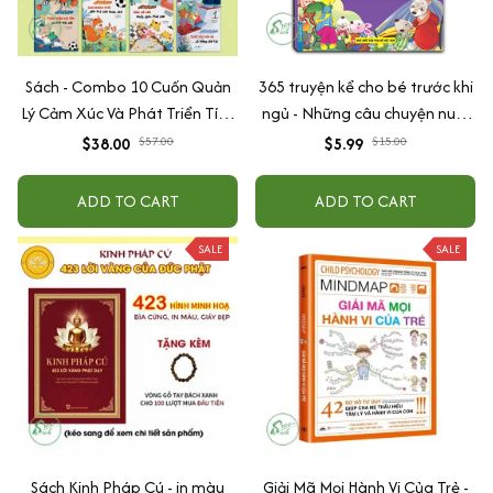
Sách - Combo 10 Cuốn Quản
365 truyện kể cho bé trước khi
Lý Cảm Xúc Và Phát Triển Tính
ngủ - Những câu chuyện nuôi
Cách Cho Bé Từ 2 - 6 Tuổi
dưỡng cảm xúc EQ (2-12 tuổi)
$38.00
$57.00
$5.99
$15.00
ADD TO CART
ADD TO CART
SALE
SALE
Sách Kinh Pháp Cú - in màu
Giải Mã Mọi Hành Vi Của Trẻ -