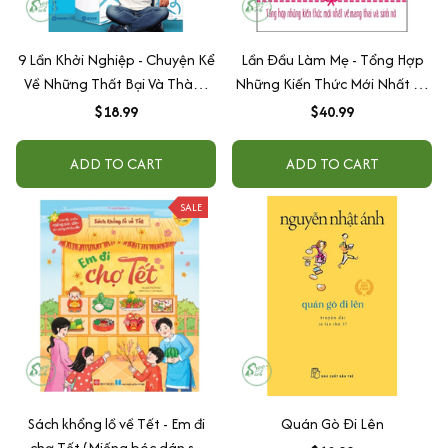
9 Lần Khởi Nghiệp - Chuyện Kể
Lần Đầu Làm Mẹ - Tổng Hợp
Về Những Thất Bại Và Thành
Những Kiến Thức Mới Nhất Về
Công Của Một Triệu Phú
Mang Thai Và Sinh Nở
$18.99
$40.99
ADD TO CART
ADD TO CART
SALE
Sách khổng lồ về Tết - Em đi
Quán Gò Đi Lên
chợ Tết (Miếng bóc dán sử