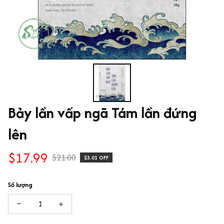
Bảy lần vấp ngã Tám lần đứng 
lên
$17.99
$21.00
$3.01 OFF
Số lượng