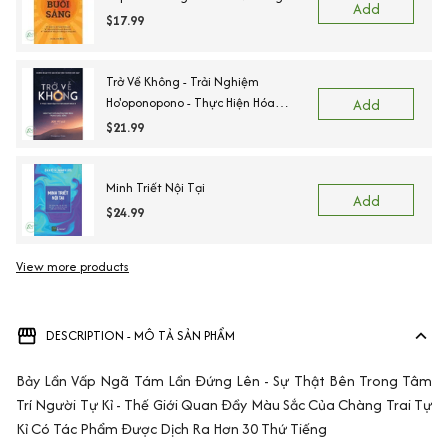
Add
$17.99
Trở Về Không - Trải Nghiệm
Ho'oponopono - Thực Hiện Hóa
Add
Những Phép Màu Trong Cuộc Sống
$21.99
Minh Triết Nội Tại
Add
$24.99
View more products
DESCRIPTION - MÔ TẢ SẢN PHẨM
Bảy Lần Vấp Ngã Tám Lần Đứng Lên - Sự Thật Bên Trong Tâm
Trí Người Tự Kỉ - Thế Giới Quan Đầy Màu Sắc Của Chàng Trai Tự
Kỉ Có Tác Phẩm Được Dịch Ra Hơn 30 Thứ Tiếng