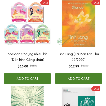
SALE
SALE
Bóc dán sử dụng nhiều lần
Tĩnh Lặng (Tái Bản Lần Thứ
(Dán hình Công chúa)
11/2020)
$16.00
$21.00
$12.99
$20.00
ADD TO CART
ADD TO CART
SALE