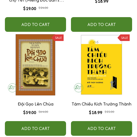
$18.99
dụng nhiều lần) - Đinh Tị Books
$19.00
$24.00
ADD TO CART
ADD TO CART
SALE
SALE
Đội Gạo Lên Chùa
Tám Chiều Kích Trưởng Thành
$59.00
$64.00
$18.99
$21.00
ADD TO CART
ADD TO CART