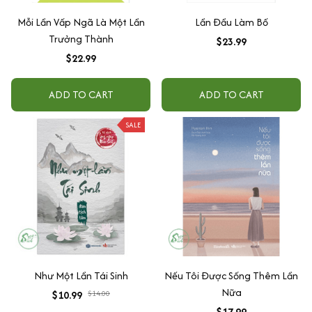
Mỗi Lần Vấp Ngã Là Một Lần
Lần Đầu Làm Bố
Trưởng Thành
$23.99
$22.99
ADD TO CART
ADD TO CART
SALE
Như Một Lần Tái Sinh
Nếu Tôi Được Sống Thêm Lần
Nữa
$10.99
$14.00
$17.99