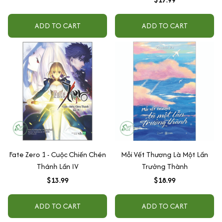
ADD TO CART
ADD TO CART
Fate Zero 1 - Cuộc Chiến Chén
Mỗi Vết Thương Là Một Lần
Thánh Lần IV
Trưởng Thành
$13.99
$18.99
ADD TO CART
ADD TO CART