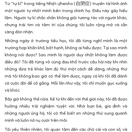
Từ “tự kỉ" trong tiếng Nhật–jiheisho (
自閉症
) truyền tải hình ảnh
một người tự nhốt mình bên trong chính họ. Điều này gây hiểu
lầm. Người tự kỉ chắc chắn không giỏi tương tác với người khác,
nhưng trái tim và tâm trí của chúng tôi luôn rộng mở và sẵn
sàng đón nhận.
Những ngày ở trường tiểu học, tôi đã từng nghĩ mình là một
trường hợp khốn khổ, bất hạnh, không ai hiểu được. Tại sao mình
không nói được? Sao mình là người duy nhất không làm được
điều đó? Tôi đã từng vô cùng đau khổ trước câu hỏi này khi nhìn
những đứa trẻ khác làm đủ thứ một cách dễ dàng, những thứ
mà tôi không bao giờ có thể làm được, ngay cả khi tôi đã dành
cả cuộc đời để cố gắng. Mỗi lần như vậy, tôi chỉ muốn gục xuống
và khóc.
Bây giờ không thế nữa. Kể từ khi đến với thế giới này, tôi đã được
hưởng nhiều trải nghiệm tuyệt vời. Nhờ bạn bè, gia đình và
những người ủng hộ, tôi có thể biết ơn những thứ xung quanh
mình và luôn nở nụ cười trên môi.
Tôi yêu thiên nhiên, tôi quan tâm đến các chữ cái và con số, và