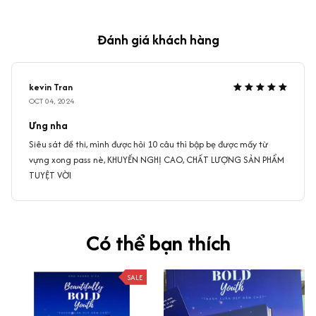
Đánh giá khách hàng
kevin Tran
OCT 04, 2024
Ưng nha
Siêu sát đề thi, mình được hỏi 10 câu thì bập bẹ được mấy từ
vựng xong pass nè, KHUYẾN NGHỊ CAO, CHẤT LƯỢNG SẢN PHẨM
TUYỆT VỜI
Có thể bạn thích
SALE