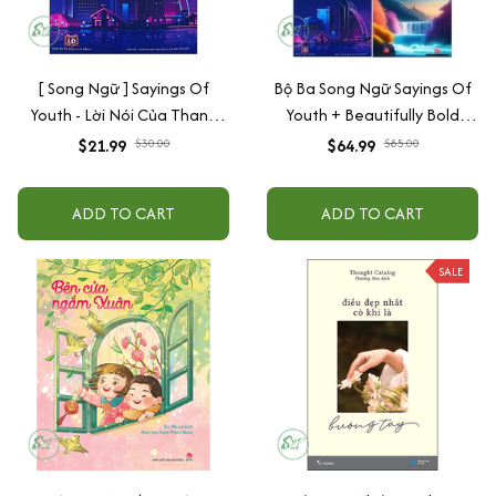
[ Song Ngữ ] Sayings Of
Bộ Ba Song Ngữ Sayings Of
Youth - Lời Nói Của Thanh
Youth + Beautifully Bold
Xuân ( có kèm mã QR quét
Youth + The Garden Of
$21.99
$30.00
$64.99
$85.00
file nghe)
Youth - Chính Hãng
ADD TO CART
ADD TO CART
SALE