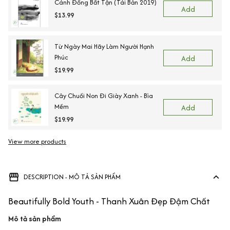
Cánh Đồng Bất Tận (Tái Bản 2019)
Add
$13.99
Từ Ngày Mai Hãy Làm Người Hạnh
Phúc
Add
$19.99
Cây Chuối Non Đi Giày Xanh - Bìa
Mềm
Add
$19.99
View more products
Vi
DESCRIPTION - MÔ TẢ SẢN PHẨM
Beautifully Bold Youth - Thanh Xuân Đẹp Đậm Chất
Mô tả sản phẩm