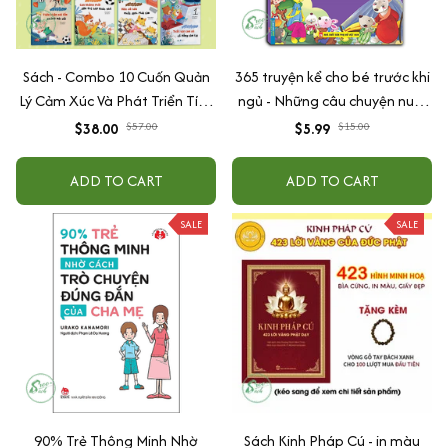
Sách - Combo 10 Cuốn Quản
365 truyện kể cho bé trước khi
Lý Cảm Xúc Và Phát Triển Tính
ngủ - Những câu chuyện nuôi
Cách Cho Bé Từ 2 - 6 Tuổi
dưỡng cảm xúc EQ (2-12 tuổi)
$38.00
$57.00
$5.99
$15.00
ADD TO CART
ADD TO CART
SALE
SALE
90% Trẻ Thông Minh Nhờ
Sách Kinh Pháp Cú - in màu