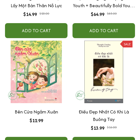
Lấy Một Bản Thân Nỗ Lực
Youth + Beautifully Bold Youth
+ The Garden Of Youth - Chính
$14.99
$20.00
$64.99
$85.00
Hãng
ADD TO CART
ADD TO CART
SALE
Bên Cửa Ngắm Xuân
Điều Đẹp Nhất Có Khi Là
Buông Tay
$12.99
$13.99
$16.00