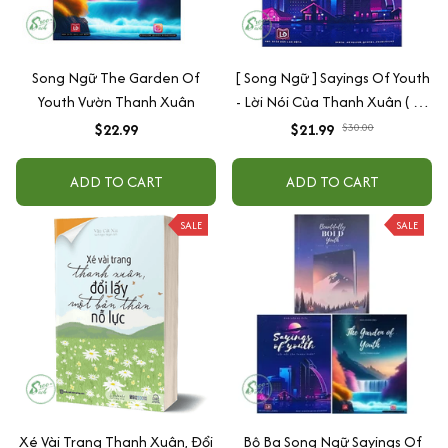
Song Ngữ The Garden Of
[ Song Ngữ ] Sayings Of Youth
Youth Vườn Thanh Xuân
- Lời Nói Của Thanh Xuân ( có
kèm mã QR quét file nghe)
$22.99
$21.99
$30.00
ADD TO CART
ADD TO CART
SALE
SALE
Xé Vài Trang Thanh Xuân, Đổi
Bộ Ba Song Ngữ Sayings Of