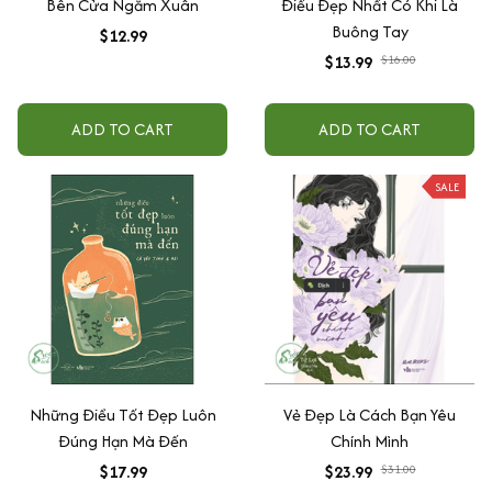
Bên Cửa Ngắm Xuân
Điều Đẹp Nhất Có Khi Là
Buông Tay
$12.99
$13.99
$16.00
ADD TO CART
ADD TO CART
SALE
Những Điều Tốt Đẹp Luôn
Vẻ Đẹp Là Cách Bạn Yêu
Đúng Hạn Mà Đến
Chính Mình
$17.99
$23.99
$31.00