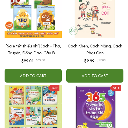
[Sale tết thiếu nhi] Sách - Thơ,
Cách Khen, Cách Mắng, Cách
Truyện, Đồng Dao, Câu Đố,
Phạt Con
Tập Nói Tập Đọc Cho Bé 0-6
$22.01
$39.00
$2.99
$17.00
Tuổi - Combo 4 Quyển
ADD TO CART
ADD TO CART
SALE
SALE