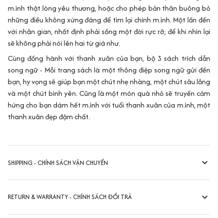
m.ình thật lòng yêu thương, hoặc cho phép bản thân buông bỏ
những điều không xứng đáng để tìm lại chính m.ình. Một lần đến
với nhân gian, nhất định phải sống một đời rực rỡ, để khi nhìn lại
sẽ không phải nói lên hai từ giá như.
Cùng đồng hành với thanh xuân của bạn, bộ 3 sách trích dẫn
song ngữ - Mỗi trang sách là một thông điệp song ngữ gửi đến
bạn, hy vọng sẽ giúp bạn một chút nhẹ nhàng, một chút sâu lắng
và một chút bình yên. Cũng là một món quà nhỏ sẽ truyền cảm
hứng cho bạn dám hết m.ình với tuổi thanh xuân của m.ình, một
thanh xuân đẹp đậm chất.
SHIPPING - CHÍNH SÁCH VẬN CHUYỂN
RETURN & WARRANTY - CHÍNH SÁCH ĐỔI TRẢ