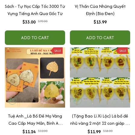
Sách - Tự Học Cấp Tốc 3000 Từ
Vị Thần Của Những Quyết
Vựng Tiếng Anh Qua Gốc Từ
Định (Bìa Đen)
$33.00
$70.00
$13.99
ADD TO CART
ADD TO CART
SALE
SALE
Tuệ Anh _Lá Bồ Đề Mạ Vàng
(Tặng Bao Lì Xì Lộc) Lá bồ đề
Cao Cấp May Mắn, Bình An,
nhũ vàng 2 mặt 12 con giáp và
Chiêu Tài Lộc
phật bản mệnh, để ốp lưng
$11.24
$12.00
$11.99
$18.00