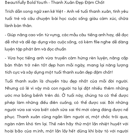
Beautifully Bold Youth - Thanh Xuân Đẹp Đậm Chất
Trích dẫn song ngữ xen kẽ Việt - Anh về tuổi thanh xuân, tình yêu
tuổi trẻ và câu chuyện bài học cuộc sống giàu cảm xúc, chữa
lành bản thân.
- Giúp nâng cao vốn từ vựng, các mẫu câu tiếng anh hay, dễ đọc
dễ nhớ và dễ áp dụng vào cuộc sống, có kèm file nghe dễ dàng
luyện tập phát âm và đọc chuẩn
- Vừa học tiếng anh vừa truyền cảm hứng rèn luyện, nâng cấp
bản thân trở nên tốt đẹp hơn mỗi ngày, mang lại năng lượng
tích cực và xây dựng một tuổi thanh xuân đẹp đậm chất!
Tuổi thanh xuân là chuyến tàu đẹp nhất của mỗi đời người.
Nhưng có lẽ vì vậy mà con người ta lại đặt nhiều thêm những
ước mơ bồng bềnh trên đó. Ở tuổi này, chúng ta có thể được
phép làm những điều điên cuồng, có thể được sai. Bởi những
người vừa sai vừa biết cách sửa sai thì mới càng đáng được nể
phục. Thanh xuân cũng ngắn lắm người ơi, một chốc trôi qua,
ngàn năm khó tìm lại. Thế nên hãy thử một lần nhiệt huyết với
hoài bão của m.ình, một lần lấy hết dũng khí bày tỏ với người