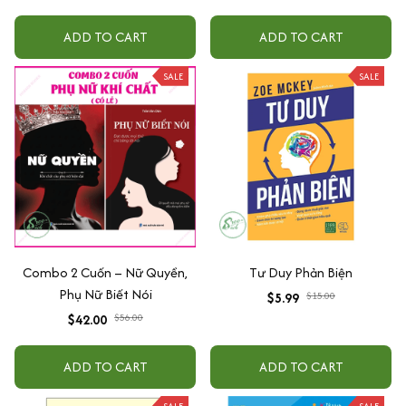
điện thoại, treo xe ô tô đã khai
quang
ADD TO CART
ADD TO CART
SALE
SALE
Combo 2 Cuốn – Nữ Quyền,
Tư Duy Phản Biện
Phụ Nữ Biết Nói
$5.99
$15.00
$42.00
$56.00
ADD TO CART
ADD TO CART
SALE
SALE