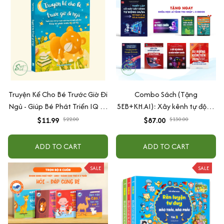
Truyện Kể Cho Bé Trước Giờ Đi
Combo Sách (Tặng
Ngủ - Giúp Bé Phát Triển IQ Và
5EB+KH.AI): Xây kênh tự động
EQ
AI Agent + AI siêu mạnh + 3
$11.99
$22.00
$87.00
$130.00
cấp độ AI + Kiếm tiền Youtube
+ Xu hướng
ADD TO CART
ADD TO CART
SALE
SALE