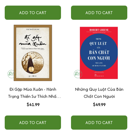
ADD TO CART
ADD TO CART
Đi Gặp Mùa Xuân - Hành
Những Quy Luật Của Bản
Trạng Thiền Sư Thích Nhất
Chất Con Người
Hạnh
$41.99
$49.99
ADD TO CART
ADD TO CART