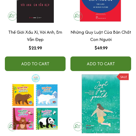
Thế Giới Xấu Xí, Với Anh, Em
Những Quy Luật Của Bản Chất
Vẫn Đẹp
Con Người
$22.99
$49.99
ADD TO CART
ADD TO CART
SALE