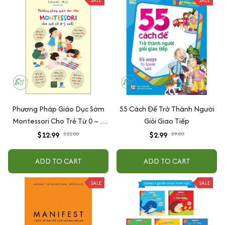
Phương Pháp Giáo Dục Sớm
55 Cách Để Trở Thành Người
Montessori Cho Trẻ Từ 0 – 3
Giỏi Giao Tiếp
Tuổi
$12.99
$21.00
$2.99
$9.00
ADD TO CART
ADD TO CART
SALE
SALE