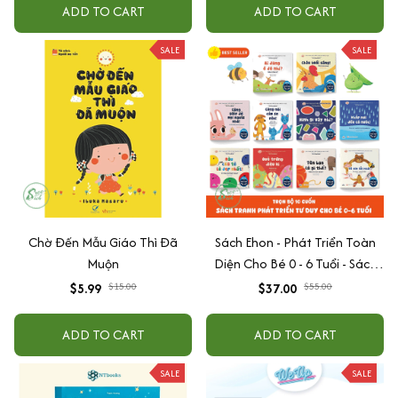
ADD TO CART
ADD TO CART
SALE
SALE
Chờ Đến Mẫu Giáo Thì Đã
Sách Ehon - Phát Triển Toàn
Muộn
Diện Cho Bé 0 - 6 Tuổi - Sách
Song Ngữ Việt - Anh
$5.99
$15.00
$37.00
$55.00
ADD TO CART
ADD TO CART
SALE
SALE