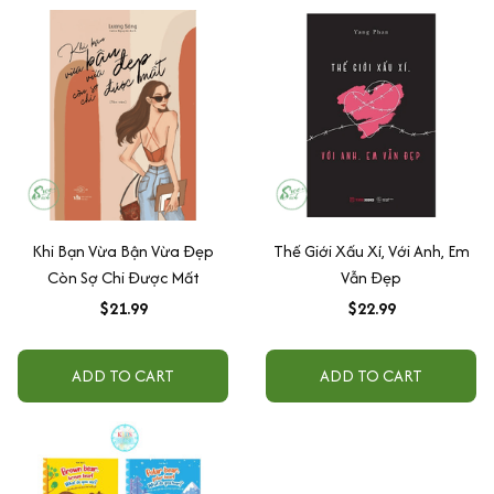
Khi Bạn Vừa Bận Vừa Đẹp
Thế Giới Xấu Xí, Với Anh, Em
Còn Sợ Chi Được Mất
Vẫn Đẹp
$21.99
$22.99
ADD TO CART
ADD TO CART