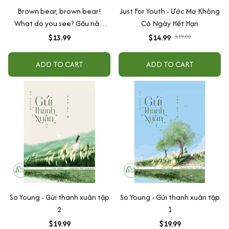
Brown bear, brown bear!
Just For Youth - Ước Mơ Không
What do you see? Gấu nâu,
Có Ngày Hết Hạn
gấu nâu! Bạn Nhìn Thấy Gì -
$13.99
$14.99
$19.00
Song Ngữ kèm File Nghe Âm
Thanh
ADD TO CART
ADD TO CART
So Young - Gửi thanh xuân tập
So Young - Gửi thanh xuân tập
2
1
$19.99
$19.99