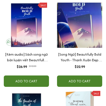
SALE
[Kèm audio] Sách song ngữ
[Song Ngữ] Beautifully Bold
bản luyện viết Beautifully
Youth - Thanh Xuân Đẹp
bold youth - Thanh xuân đẹp
Đậm Chất ( Có kèm mã QR
$26.99
$32.00
$22.99
đậm chất
quét file nghe)
ADD TO CART
ADD TO CART
SALE