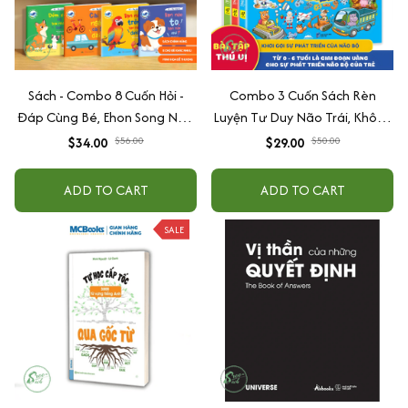
Sách - Combo 8 Cuốn Hỏi -
Combo 3 Cuốn Sách Rèn
Đáp Cùng Bé, Ehon Song Ngữ
Luyện Tư Duy Não Trái, Không
Việt - Anh - Dành Cho Bé Từ 0
Não Phải - Đánh Thức Tiềm
$34.00
$56.00
$29.00
$50.00
-3 Tuổi
Năng Trí Tuệ Cho Bé (3-6 Tuổi)
ADD TO CART
ADD TO CART
SALE