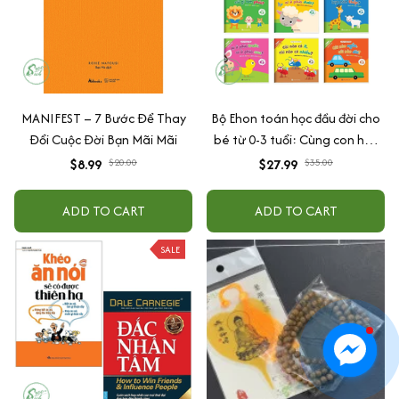
MANIFEST – 7 Bước Để Thay
Bộ Ehon toán học đầu đời cho
Đổi Cuộc Đời Bạn Mãi Mãi
bé từ 0-3 tuổi: Cùng con học
toán (song ngữ Việt Anh)
$8.99
$20.00
$27.99
$35.00
ADD TO CART
ADD TO CART
SALE