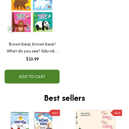
Brown bear, brown bear!
What do you see? Gấu nâu,
gấu nâu! Bạn Nhìn Thấy Gì -
$13.99
Song Ngữ kèm File Nghe Âm
Thanh
ADD TO CART
Best sellers
SALE
SALE