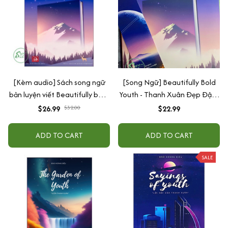
[Kèm audio] Sách song ngữ
[Song Ngữ] Beautifully Bold
bản luyện viết Beautifully bold
Youth - Thanh Xuân Đẹp Đậm
youth - Thanh xuân đẹp đậm
Chất ( Có kèm mã QR quét
$26.99
$32.00
$22.99
chất
file nghe)
ADD TO CART
ADD TO CART
SALE