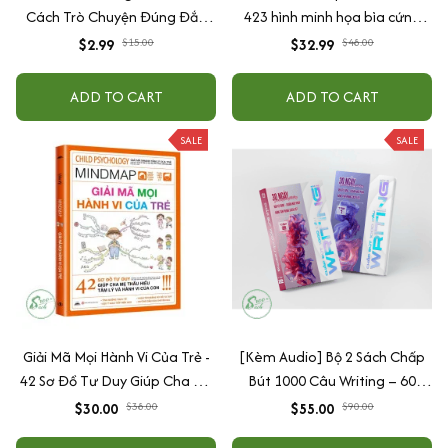
Cách Trò Chuyện Đúng Đắn
423 hình minh họa bìa cứng
Của Cha Mẹ
cao cấp + tặng kèm vòng tay
$2.99
$15.00
$32.99
$48.00
ADD TO CART
ADD TO CART
SALE
SALE
Giải Mã Mọi Hành Vi Của Trẻ -
[Kèm Audio] Bộ 2 Sách Chấp
42 Sơ Đồ Tư Duy Giúp Cha Mẹ
Bút 1000 Câu Writing – 60
Thấu Hiểu Tâm Lý Và Hành Vi
Ngày Gieo Trồng Tư Duy
$30.00
$38.00
$55.00
$90.00
Của Con
Writing- Cải Thiện Kỹ Năng Viết