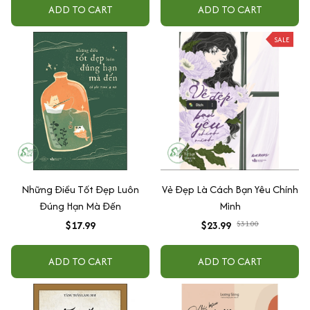
ADD TO CART
ADD TO CART
SALE
Những Điều Tốt Đẹp Luôn
Vẻ Đẹp Là Cách Bạn Yêu Chính
Đúng Hạn Mà Đến
Mình
$17.99
$23.99
$31.00
ADD TO CART
ADD TO CART