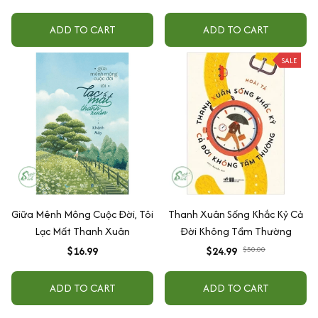
ADD TO CART
ADD TO CART
SALE
Giữa Mênh Mông Cuộc Đời, Tôi
Thanh Xuân Sống Khắc Kỷ Cả
Lạc Mất Thanh Xuân
Đời Không Tầm Thường
$16.99
$24.99
$50.00
ADD TO CART
ADD TO CART