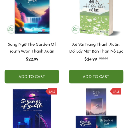
Song Ngữ The Garden Of
Xé Vài Trang Thanh Xuân,
Youth Vườn Thanh Xuân
Đổi Lấy Một Bản Thân Nỗ Lực
$22.99
$14.99
$20.00
ADD TO CART
ADD TO CART
SALE
SALE