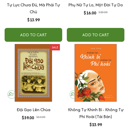
Tự Lực Chưa Đủ, Mà Phải Tự
Phụ Nữ Tự Lo, Một Đời Tự Do
Chủ
$16.00
$20.00
$13.99
ADD TO CART
ADD TO CART
SALE
Đội Gạo Lên Chùa
Không Tự Khinh Bỉ - Không Tự
Phí Hoài (Tái Bản)
$59.00
$64.00
$23.99