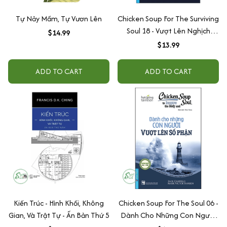
Tự Nảy Mầm, Tự Vươn Lên
Chicken Soup For The Surviving
Soul 18 - Vượt Lên Nghịch
$14.99
Cảnh (Tái Bản)
$13.99
ADD TO CART
ADD TO CART
Kiến Trúc - Hình Khối, Không
Chicken Soup For The Soul 06 -
Gian, Và Trật Tự - Ấn Bản Thứ 5
Dành Cho Những Con Người