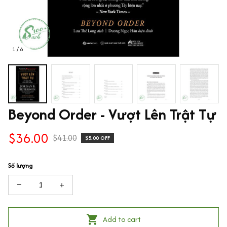
1 / 8
Beyond Order - Vượt Lên Trật Tự
$36.00
$41.00
$5.00 OFF
Số lượng
Add to cart