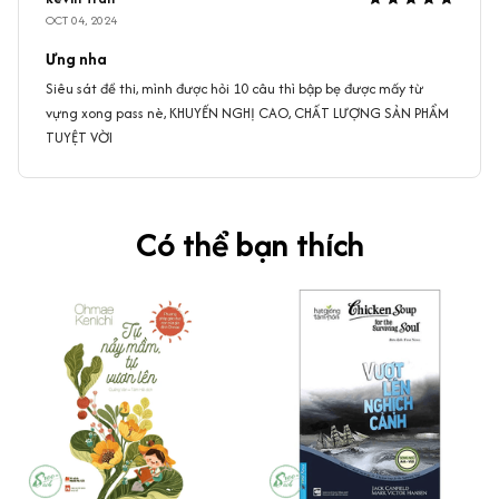
OCT 04, 2024
Ưng nha
Siêu sát đề thi, mình được hỏi 10 câu thì bập bẹ được mấy từ
vựng xong pass nè, KHUYẾN NGHỊ CAO, CHẤT LƯỢNG SẢN PHẨM
TUYỆT VỜI
Có thể bạn thích