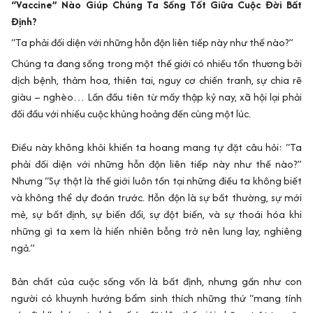
“Vaccine” Nào Giúp Chúng Ta Sống Tốt Giữa Cuộc Đời Bất
Định?
“Ta phải đối diện với những hỗn độn liên tiếp này như thế nào?”
Chúng ta đang sống trong một thế giới có nhiều tổn thương bởi
dịch bệnh, thảm hoa, thiên tai, nguy cơ chiến tranh, sự chia rẽ
giàu – nghèo… Lần đầu tiên từ mấy thập kỷ nay, xã hội lại phải
đối đầu với nhiều cuộc khủng hoảng đến cùng một lúc.
Điều này không khỏi khiến ta hoang mang tự đặt câu hỏi: “Ta
phải đối diện với những hỗn độn liên tiếp này như thế nào?”
Nhưng “Sự thật là thế giới luôn tồn tại những điều ta không biết
và không thể dự đoán trước. Hỗn độn là sự bất thường, sự mới
mẻ, sự bất định, sự biến đổi, sự đột biến, và sự thoái hóa khi
những gì ta xem là hiển nhiên bỗng trở nên lung lay, nghiêng
ngả.”
Bản chất của cuộc sống vốn là bất định, nhưng gần như con
người có khuynh hướng bẩm sinh thích những thứ “mang tính