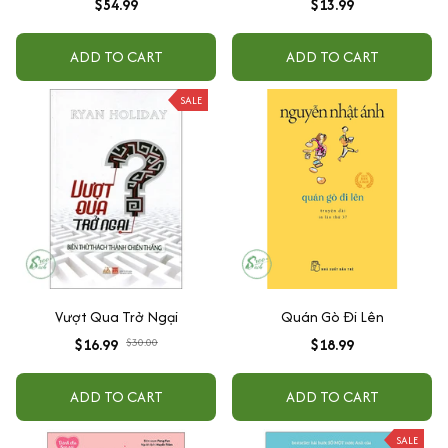
Vượt Lên Số Phận (Tái Bản)
$54.99
$13.99
ADD TO CART
ADD TO CART
SALE
Vượt Qua Trở Ngại
Quán Gò Đi Lên
$16.99
$30.00
$18.99
ADD TO CART
ADD TO CART
SALE