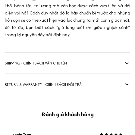
khổ, bệnh tật, tai ương mà vẫn học được cách vượt lên và đối
diện với nó? Cách duy nhất đó là hãy chuẩn bị trước cho những
hỗn độn sẽ có thể xuất hiện vào lúc chúng ta mất cảnh giác nhất,
để từ đó, bạn biết cách “giữ lòng biết ơn giữa nghịch cảnh”
trong kỷ nguyên đầy bất định này.
SHIPPING - CHÍNH SÁCH VẬN CHUYỂN
RETURN & WARRANTY - CHÍNH SÁCH ĐỔI TRẢ
Đánh giá khách hàng
kevin Tran