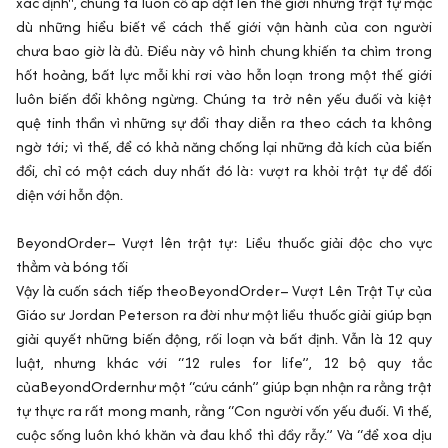
xác định", chúng ta luôn cố áp đặt lên thế giới những trật tự mặc
dù những hiểu biết về cách thế giới vận hành của con người
chưa bao giờ là đủ. Điều này vô hình chung khiến ta chìm trong
hốt hoảng, bất lực mỗi khi rơi vào hỗn loạn trong một thế giới
luôn biến đổi không ngừng. Chúng ta trở nên yếu đuối và kiệt
quệ tinh thần vì những sự đổi thay diễn ra theo cách ta không
ngờ tới; vì thế, để có khả năng chống lại những đả kích của biến
đổi, chỉ có một cách duy nhất đó là: vượt ra khỏi trật tự để đối
diện với hỗn độn.
BeyondOrder– Vượt lên trật tự: Liều thuốc giải độc cho vực
thẳm và bóng tối
Vậy là cuốn sách tiếp theoBeyondOrder– Vượt Lên Trật Tự của
Giáo sư Jordan Peterson ra đời như một liều thuốc giải giúp bạn
giải quyết những biến động, rối loạn và bất định. Vẫn là 12 quy
luật, nhưng khác với “12 rules for life”, 12 bộ quy tắc
củaBeyondOrdernhư một “cứu cánh” giúp bạn nhận ra rằng trật
tự thực ra rất mong manh, rằng “Con người vốn yếu đuối. Vì thế,
cuộc sống luôn khó khăn và đau khổ thì đầy rẫy.” Và “để xoa dịu