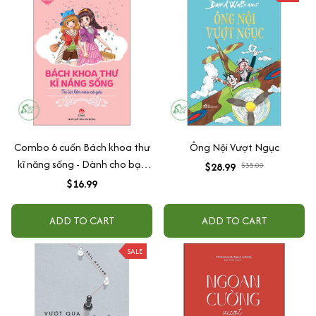
Combo 6 cuốn Bách khoa thư
Ông Nội Vượt Ngục
kĩ năng sống - Dành cho bạn
$28.99
$35.00
gái - Tự tin lên nào cô gái
$16.99
ADD TO CART
ADD TO CART
SALE