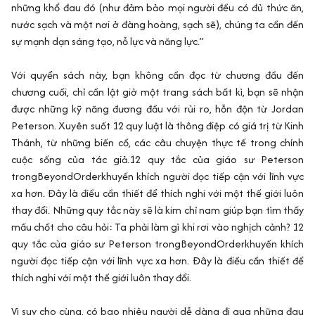
những khổ đau đó (như đảm bảo mọi người đều có đủ thức ăn,
nước sạch và một nơi ở đàng hoàng, sạch sẽ), chúng ta cần đến
sự mạnh dạn sáng tạo, nỗ lực và năng lực.”
Với quyển sách này, bạn không cần đọc từ chương đầu đến
chương cuối, chỉ cần lật giở một trang sách bất kì, bạn sẽ nhận
được những kỹ năng đương đầu với rủi ro, hỗn độn từ Jordan
Peterson. Xuyên suốt 12 quy luật là thông điệp có giá trị từ Kinh
Thánh, từ những biến cố, các câu chuyện thực tế trong chính
cuộc sống của tác giả.12 quy tắc của giáo sư Peterson
trongBeyondOrderkhuyến khích người đọc tiếp cận với lĩnh vực
xa hơn. Đây là điều cần thiết để thích nghi với một thế giới luôn
thay đổi. Những quy tắc này sẽ là kim chỉ nam giúp bạn tìm thấy
mấu chốt cho câu hỏi: Ta phải làm gì khi rơi vào nghịch cảnh? 12
quy tắc của giáo sư Peterson trongBeyondOrderkhuyến khích
người đọc tiếp cận với lĩnh vực xa hơn. Đây là điều cần thiết để
thích nghi với một thế giới luôn thay đổi.
Vì suy cho cùng, có bao nhiêu người dễ dàng đi qua những đau