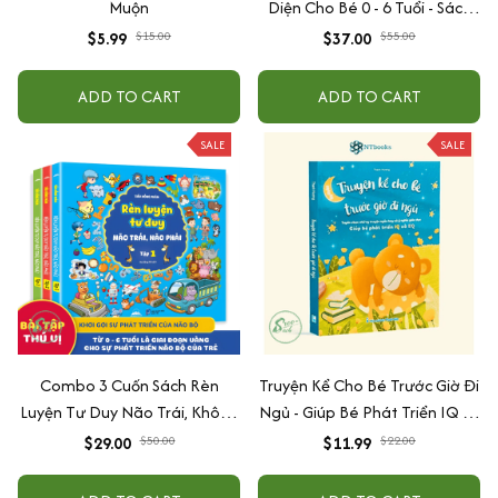
Muộn
Diện Cho Bé 0 - 6 Tuổi - Sách
Song Ngữ Việt - Anh
$5.99
$15.00
$37.00
$55.00
ADD TO CART
ADD TO CART
SALE
SALE
Combo 3 Cuốn Sách Rèn
Truyện Kể Cho Bé Trước Giờ Đi
Luyện Tư Duy Não Trái, Không
Ngủ - Giúp Bé Phát Triển IQ Và
Não Phải - Đánh Thức Tiềm
EQ
$29.00
$50.00
$11.99
$22.00
Năng Trí Tuệ Cho Bé (3-6 Tuổi)