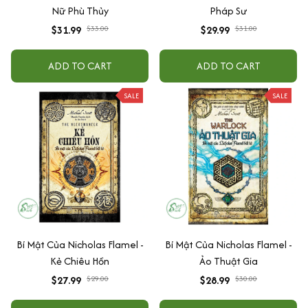
Nữ Phù Thủy
Pháp Sư
$31.99
$33.00
$29.99
$31.00
ADD TO CART
ADD TO CART
SALE
SALE
Bí Mật Của Nicholas Flamel -
Bí Mật Của Nicholas Flamel -
Kẻ Chiêu Hồn
Ảo Thuật Gia
$27.99
$29.00
$28.99
$30.00