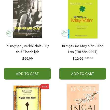
Bí mật phụ nữ khí chất - Tự
Bí Mật Của May Mắn - Khổ
tin & Thanh lịch
Lớn (Tái Bản 2021)
$29.99
$12.99
$15.00
ADD TO CART
ADD TO CART
SALE