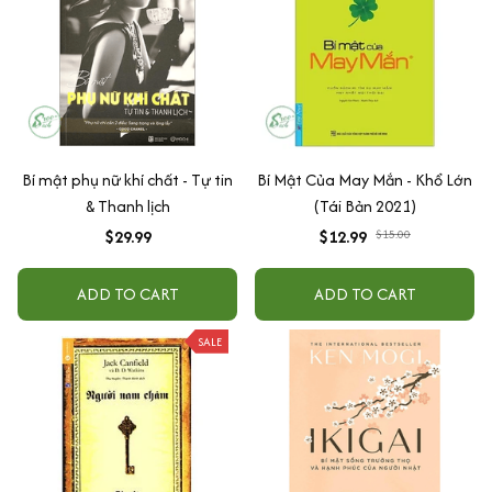
Bí mật phụ nữ khí chất - Tự tin
Bí Mật Của May Mắn - Khổ Lớn
& Thanh lịch
(Tái Bản 2021)
$29.99
$12.99
$15.00
ADD TO CART
ADD TO CART
SALE