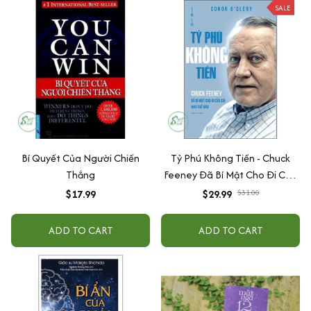
SALE
Bí Quyết Của Người Chiến
Tỷ Phú Không Tiền - Chuck
Thắng
Feeney Đã Bí Mật Cho Đi Của
Cải Như Thế Nào
$17.99
$29.99
$31.00
ADD TO CART
ADD TO CART