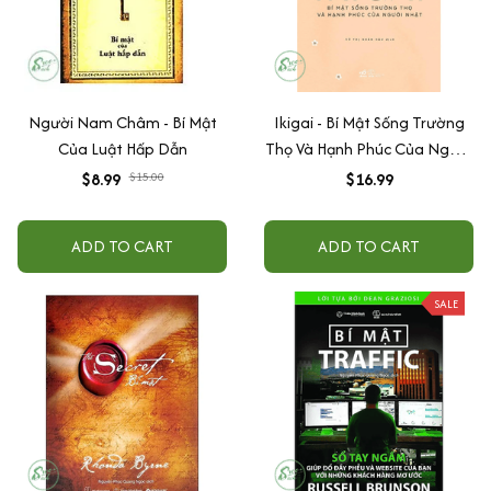
Người Nam Châm - Bí Mật
Ikigai - Bí Mật Sống Trường
Của Luật Hấp Dẫn
Thọ Và Hạnh Phúc Của Người
Nhật
$8.99
$15.00
$16.99
ADD TO CART
ADD TO CART
SALE