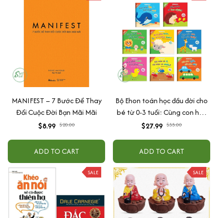
MANIFEST – 7 Bước Để Thay
Bộ Ehon toán học đầu đời cho
Đổi Cuộc Đời Bạn Mãi Mãi
bé từ 0-3 tuổi: Cùng con học
toán (song ngữ Việt Anh)
$8.99
$20.00
$27.99
$35.00
ADD TO CART
ADD TO CART
SALE
SALE