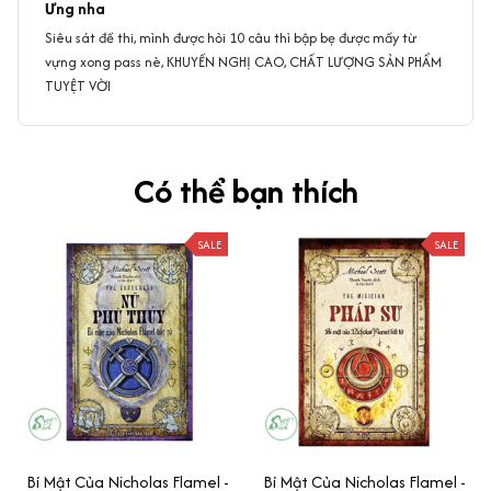
Ưng nha
Siêu sát đề thi, mình được hỏi 10 câu thì bập bẹ được mấy từ
vựng xong pass nè, KHUYẾN NGHỊ CAO, CHẤT LƯỢNG SẢN PHẨM
TUYỆT VỜI
Có thể bạn thích
SALE
SALE
Bí Mật Của Nicholas Flamel -
Bí Mật Của Nicholas Flamel -