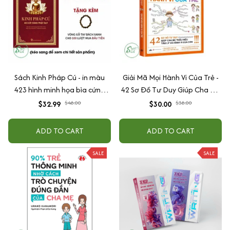
Sách Kinh Pháp Cú - in màu
Giải Mã Mọi Hành Vi Của Trẻ -
423 hình minh họa bìa cứng
42 Sơ Đồ Tư Duy Giúp Cha Mẹ
cao cấp + tặng kèm vòng tay
Thấu Hiểu Tâm Lý Và Hành Vi
$32.99
$48.00
$30.00
$38.00
Của Con
ADD TO CART
ADD TO CART
SALE
SALE