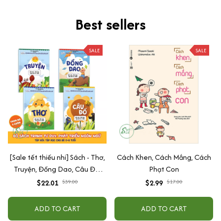
Best sellers
SALE
SALE
[Sale tết thiếu nhi] Sách - Thơ,
Cách Khen, Cách Mắng, Cách
Truyện, Đồng Dao, Câu Đố,
Phạt Con
Tập Nói Tập Đọc Cho Bé 0-6
$22.01
$39.00
$2.99
$17.00
Tuổi - Combo 4 Quyển
ADD TO CART
ADD TO CART