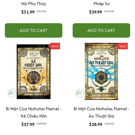
Nữ Phù Thủy
Pháp Sư
$31.99
$33.00
$29.99
$31.00
ADD TO CART
ADD TO CART
SALE
SALE
Bí Mật Của Nicholas Flamel -
Bí Mật Của Nicholas Flamel -
Kẻ Chiêu Hồn
Ảo Thuật Gia
$27.99
$29.00
$28.99
$30.00