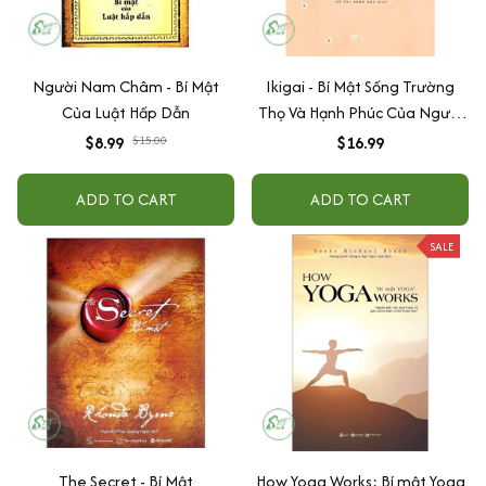
Người Nam Châm - Bí Mật
Ikigai - Bí Mật Sống Trường
Của Luật Hấp Dẫn
Thọ Và Hạnh Phúc Của Người
Nhật
$8.99
$15.00
$16.99
ADD TO CART
ADD TO CART
SALE
The Secret - Bí Mật
How Yoga Works: Bí mật Yoga