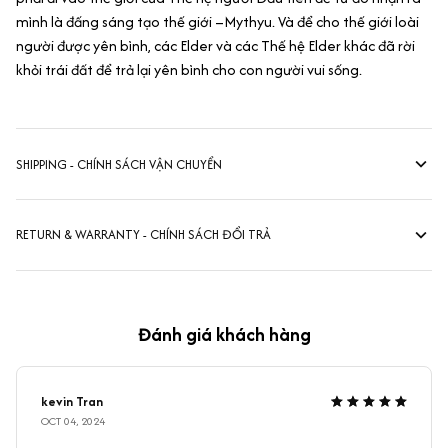
mình là đấng sáng tạo thế giới –Mythyu. Và để cho thế giới loài
người được yên bình, các Elder và các Thế hệ Elder khác đã rời
khỏi trái đất để trả lại yên bình cho con người vui sống.
SHIPPING - CHÍNH SÁCH VẬN CHUYỂN
RETURN & WARRANTY - CHÍNH SÁCH ĐỔI TRẢ
Đánh giá khách hàng
kevin Tran
OCT 04, 2024