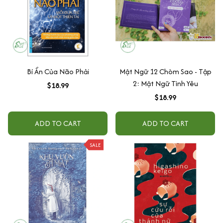
Bí Ẩn Của Não Phải
Mật Ngữ 12 Chòm Sao - Tập
2: Mật Ngữ Tình Yêu
$18.99
$18.99
ADD TO CART
ADD TO CART
SALE