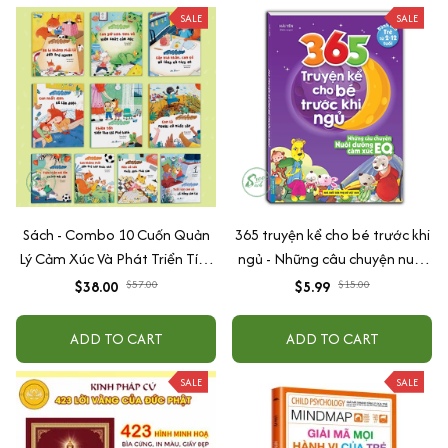
SALE
SALE
Sách - Combo 10 Cuốn Quản
365 truyện kể cho bé trước khi
Lý Cảm Xúc Và Phát Triển Tính
ngủ - Những câu chuyện nuôi
Cách Cho Bé Từ 2 - 6 Tuổi
dưỡng cảm xúc EQ (2-12 tuổi)
$38.00
$57.00
$5.99
$15.00
ADD TO CART
ADD TO CART
SALE
SALE