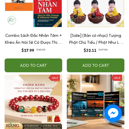
Combo Sách Đắc Nhân Tâm +
[Sale] (Bản có nhạc) Tượng
Khéo Ăn Nói Sẽ Có Được Thiên
Phật Chú Tiểu / Phật Như Lai
Hạ
Gõ Mõ Tụng Kinh Có 6 Bài
$27.99
$40.00
$32.11
$47.00
Nhạc (Ship 4-7 ngày)
ADD TO CART
ADD TO CART
SALE
SALE