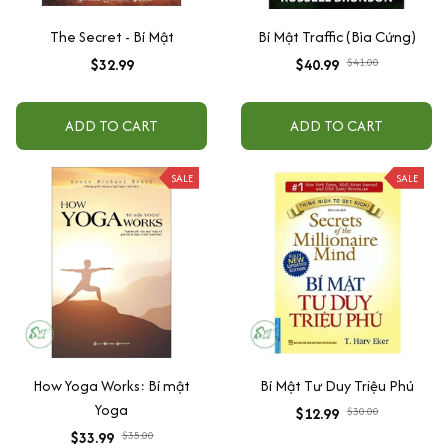
The Secret - Bí Mật
Bí Mật Traffic (Bìa Cứng)
$32.99
$40.99
$41.00
ADD TO CART
ADD TO CART
SALE
SALE
How Yoga Works: Bí mật
Bí Mật Tư Duy Triệu Phú
Yoga
$12.99
$30.00
$33.99
$35.00