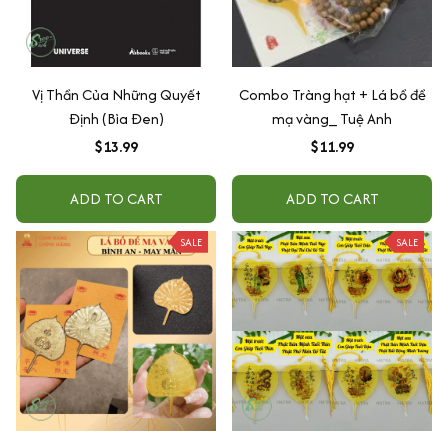
Vị Thần Của Những Quyết
Combo Tràng hạt + Lá bồ đề
Định (Bìa Đen)
mạ vàng_ Tuệ Anh
$13.99
$11.99
ADD TO CART
ADD TO CART
SALE
SALE