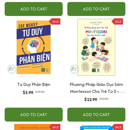
ADD TO CART
ADD TO CART
SALE
SALE
Tư Duy Phản Biện
Phương Pháp Giáo Dục Sớm
Montessori Cho Trẻ Từ 0 – 3
$5.99
$15.00
Tuổi
$12.99
$21.00
ADD TO CART
ADD TO CART
SALE
SALE