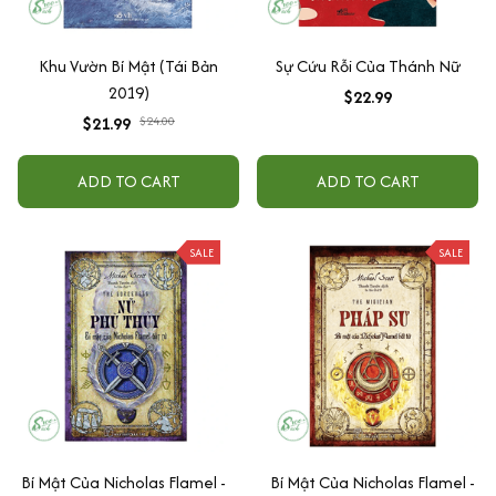
Khu Vườn Bí Mật (Tái Bản
Sự Cứu Rỗi Của Thánh Nữ
2019)
$22.99
$21.99
$24.00
ADD TO CART
ADD TO CART
SALE
SALE
Bí Mật Của Nicholas Flamel -
Bí Mật Của Nicholas Flamel -