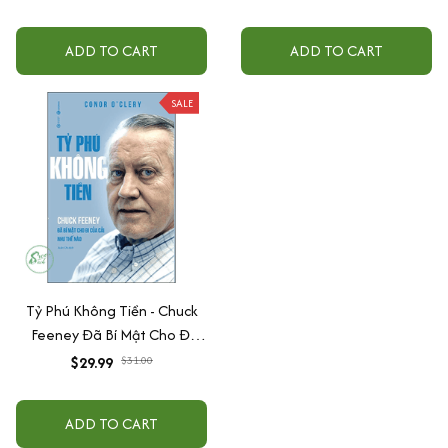
ADD TO CART
ADD TO CART
SALE
Tỷ Phú Không Tiền - Chuck
Feeney Đã Bí Mật Cho Đi
Của Cải Như Thế Nào
$29.99
$31.00
ADD TO CART