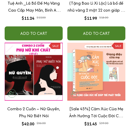
Tuệ Anh _Lá Bồ Đề Mạ Vàng
(Tặng Bao Lì Xì Lộc) Lá bồ đề
Cao Cấp May Mắn, Bình An,
nhũ vàng 2 mặt 12 con giáp và
Chiêu Tài Lộc
phật bản mệnh, để ốp lưng
$11.24
$12.00
$11.99
$18.00
điện thoại, treo xe ô tô đã khai
quang
ADD TO CART
ADD TO CART
SALE
SALE
Combo 2 Cuốn – Nữ Quyền,
[Sale 45%] Cảm Xúc Của Mẹ
Phụ Nữ Biết Nói
Ảnh Hưởng Tới Cuộc Đời Của
Con
$42.00
$56.00
$21.45
$39.00