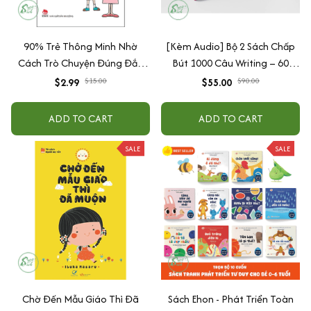
90% Trẻ Thông Minh Nhờ
[Kèm Audio] Bộ 2 Sách Chấp
Cách Trò Chuyện Đúng Đắn
Bút 1000 Câu Writing – 60
Của Cha Mẹ
Ngày Gieo Trồng Tư Duy
$2.99
$15.00
$55.00
$90.00
Writing- Cải Thiện Kỹ Năng Viết
ADD TO CART
ADD TO CART
SALE
SALE
Chờ Đến Mẫu Giáo Thì Đã
Sách Ehon - Phát Triển Toàn