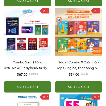
ADD TO CART
ADD TO CART
SALE
SALE
Combo Sách (Tặng
Sách - Combo 8 Cuốn Hỏi -
5EB+KH.AI): Xây kênh tự động
Đáp Cùng Bé, Ehon Song Ngữ
AI Agent + AI siêu mạnh + 3
Việt - Anh - Dành Cho Bé Từ 0
$87.00
$130.00
$34.00
$56.00
cấp độ AI + Kiếm tiền Youtube
-3 Tuổi
+ Xu hướng
ADD TO CART
ADD TO CART
SALE
SALE