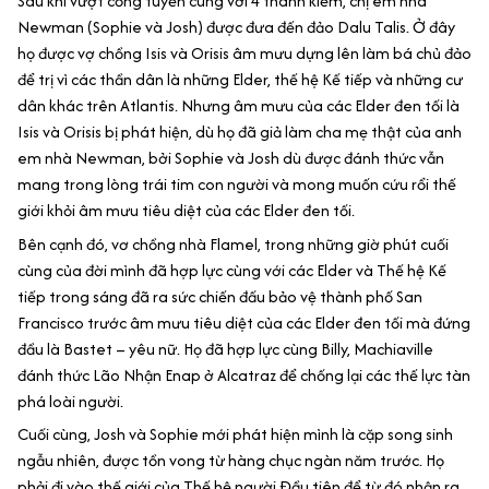
Sau khi vượt cổng tuyến cùng với 4 thanh kiếm, chị em nhà
Newman (Sophie và Josh) được đưa đến đảo Dalu Talis. Ở đây
họ được vợ chồng Isis và Orisis âm mưu dựng lên làm bá chủ đảo
để trị vì các thần dân là những Elder, thế hệ Kế tiếp và những cư
dân khác trên Atlantis. Nhưng âm mưu của các Elder đen tối là
Isis và Orisis bị phát hiện, dù họ đã giả làm cha mẹ thật của anh
em nhà Newman, bởi Sophie và Josh dù được đánh thức vẫn
mang trong lòng trái tim con người và mong muốn cứu rổi thế
giới khỏi âm mưu tiêu diệt của các Elder đen tối.
Bên cạnh đó, vơ chồng nhà Flamel, trong những giờ phút cuối
cùng của đời mình đã hợp lực cùng với các Elder và Thế hệ Kế
tiếp trong sáng đã ra sức chiến đấu bảo vệ thành phố San
Francisco trước âm mưu tiêu diệt của các Elder đen tối mà đứng
đầu là Bastet – yêu nữ. Họ đã hợp lực cùng Billy, Machiaville
đánh thức Lão Nhận Enap ở Alcatraz để chống lại các thế lực tàn
phá loài người.
Cuối cùng, Josh và Sophie mới phát hiện mình là cặp song sinh
ngẫu nhiên, được tồn vong từ hàng chục ngàn năm trước. Họ
phải đi vào thế giới của Thế hệ người Đầu tiên để từ đó nhận ra