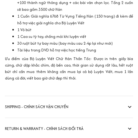
+100 thành ngữ thông dụng + các bài văn chọn lọc. Tổng 2 cuốn
sẽ bao gồm 3500 chữ Hán
1 Cuốn Giải nghĩa 6768 Từ Vựng Tiếng Hán (150 trang) đi kèm để
hỗ trợ việc giải nghĩa cho Bộ Luyện Viết
1 Vỏ bút
1 Cao su tỳ tay, chống mỏi khi luyện viết
30 ruột bút tự bay màu (bay màu sau 2-4p lại như mới)
Tài liệu trong DVD hỗ trợ việc học tiếng Trung
Ưu điểm của
Bộ Luyện Viết Chữ Hán Thần
Tốc
: Được in trên giấy bìa
cứng, chữ dập khắc chìm, độ bền cao, thời gian sử dụng rất lâu, hết ruột
bút chỉ cần mua thêm không cần mua lại cả bộ Luyện Viết, mua 1 lần
dùng cả đời, viết bao giờ chữ đẹp thì thôi.
SHIPPING - CHÍNH SÁCH VẬN CHUYỂN
RETURN & WARRANTY - CHÍNH SÁCH ĐỔI TRẢ