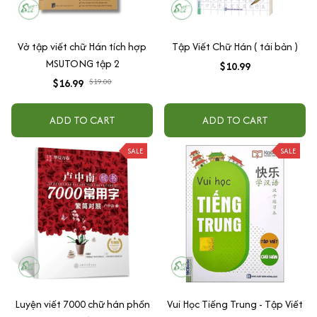
Vở tập viết chữ Hán tích hợp
Tập Viết Chữ Hán ( tái bản )
MSUTONG tập 2
$10.99
$16.99
$19.00
ADD TO CART
ADD TO CART
SALE
SALE
Luyện viết 7000 chữ hán phồn
Vui Học Tiếng Trung - Tập Viết