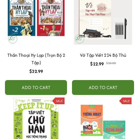
Thần Thoại Hy Lạp (Trọn Bộ 2
Vở Tập Viết 214 Bộ Thủ
Tập)
$12.99
$16.00
$32.99
ADD TO CART
ADD TO CART
SALE
SALE