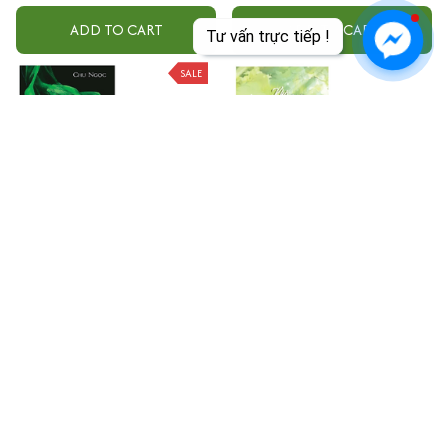
ADD TO CART
ADD TO CART
Tư vấn trực tiếp !
SALE
Combo Đạo Tình - Tập 1 Và 2
Combo Sách Khó Dỗ Dành -
(Bộ 2 Tập)
Tập 1 + Tập 2 (Bộ 2 Tập)
$50.99
$60.00
$56.99
ADD TO CART
ADD TO CART