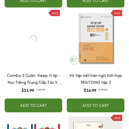
ADD TO CART
ADD TO CART
SALE
SALE
Combo 2 Cuốn: Keep It Up -
Vở tập viết hán ngữ tích hợp
Học Tiếng Trung Cấp Tốc Và
MSUTONG tập 1
Tập Viết Chữ Hán Cho Người
$31.99
$46.00
$16.99
$19.00
Mới Bắt Đầu
ADD TO CART
ADD TO CART
SALE