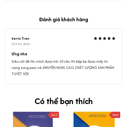
Đánh giá khách hàng
kevin Tran
OCT 04, 2024
Ưng nha
Siêu sát đề thi, mình được hỏi 10 câu thì bập bẹ được mấy từ
vựng xong pass nè, KHUYẾN NGHỊ CAO, CHẤT LƯỢNG SẢN PHẨM
TUYỆT VỜI
Có thể bạn thích
SALE
SALE