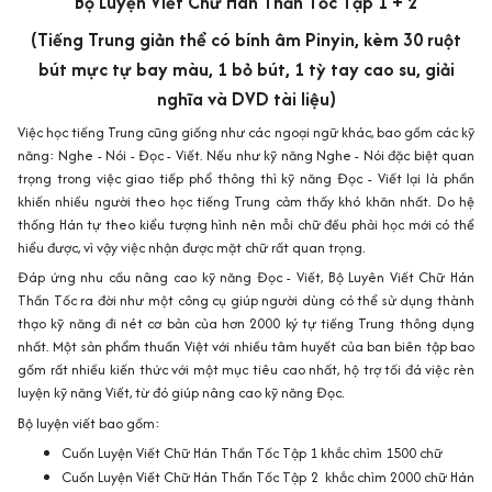
Bộ Luyện Viết Chữ Hán Thần Tốc Tập 1 + 2
(Tiếng Trung giản thể có bính âm Pinyin, kèm 30 ruột
bút mực tự bay màu, 1 bỏ bút, 1 tỳ tay cao su, giải
nghĩa và DVD tài liệu)
Việc học tiếng Trung cũng giống như các ngoại ngữ khác, bao gồm các kỹ
năng: Nghe - Nói - Đọc - Viết. Nếu như kỹ năng Nghe - Nói đặc biệt quan
trọng trong việc giao tiếp phổ thông thì kỹ năng Đọc - Viết lại là phần
khiến nhiều người theo học tiếng Trung cảm thấy khó khăn nhất. Do hệ
thống Hán tự theo kiểu tượng hình nên mỗi chữ đều phải học mới có thể
hiểu được, vì vậy việc nhận được mặt chữ rất quan trọng.
Đáp ứng nhu cầu nâng cao kỹ năng Đọc - Viết,
Bộ Luyên Viết Chữ Hán
Thần Tốc
ra đời như một công cụ giúp người dùng có thể sử dụng thành
thạo kỹ năng đi nét cơ bản của hơn 2000 ký tự tiếng Trung thông dụng
nhất. Một sản phẩm thuần Việt với nhiều tâm huyết của ban biên tập bao
gồm rất nhiều kiến thức với một mục tiêu cao nhất, hộ trợ tối đá việc rèn
luyện kỹ năng Viết, từ đó giúp nâng cao kỹ năng Đọc.
Bộ luyện viết bao gồm:
Cuốn Luyện Viết Chữ Hán Thần Tốc Tập 1 khắc chìm 1500 chữ
Cuốn Luyện Viết Chữ Hán Thần Tốc Tập 2 khắc chìm 2000 chữ Hán