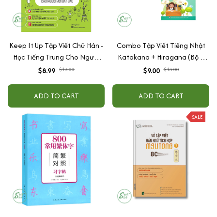
Keep It Up Tập Viết Chữ Hán -
Combo Tập Viết Tiếng Nhật
Học Tiếng Trung Cho Người
Katakana + Hiragana (Bộ 2
Mới Bắt Đầu
Cuốn)
$8.99
$13.00
$9.00
$13.00
ADD TO CART
ADD TO CART
SALE