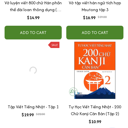
Vở luyện viết 800 chữ Hán phồn
Vở tập viết hán ngữ tích hợp
thể đài loan thông dụng (
Msutong tập 3
Tặng 1 bút 10 ngòi bay màu )
$14.99
$16.99
$19.00
ADD TO CART
ADD TO CART
SALE
Tập Viết Tiếng Nhật - Tập 1
Tự Học Viết Tiếng Nhật - 200
Chữ Kanji Căn Bản (Tập 2)
$19.99
$22.00
$10.99