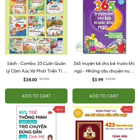
Sách - Combo 10 Cuốn Quản
365 truyện kể cho bé trước khi
Lý Cảm Xúc Và Phát Triển Tính
ngủ - Những câu chuyện nuôi
Cách Cho Bé Từ 2 - 6 Tuổi
dưỡng cảm xúc EQ (2-12 tuổi)
$38.00
$57.00
$5.99
$15.00
ADD TO CART
ADD TO CART
SALE
SALE