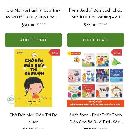
Giải Mã Mọi Hành Vi Của Trẻ -
[Kèm Audio] Bộ 2 Sách Chấp
42 Sơ Đồ Tư Duy Giúp Cha Mẹ
Bút 1000 Câu Writing – 60
Thấu Hiểu Tâm Lý Và Hành Vi
Ngày Gieo Trồng Tư Duy
$30.00
$38.00
$55.00
$90.00
Của Con
Writing- Cải Thiện Kỹ Năng Viết
ADD TO CART
ADD TO CART
SALE
SALE
Chờ Đến Mẫu Giáo Thì Đã
Sách Ehon - Phát Triển Toàn
Muộn
Diện Cho Bé 0 - 6 Tuổi - Sách
Song Ngữ Việt - Anh
$15.00
$55.00