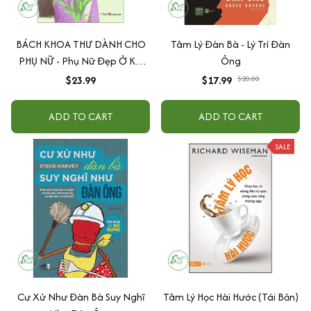
BÁCH KHOA THƯ DÀNH CHO
Tâm Lý Đàn Bà - Lý Trí Đàn
PHỤ NỮ - Phụ Nữ Đẹp Ở Khí
Ông
Chất
$23.99
$17.99
$20.00
ADD TO CART
ADD TO CART
SALE
Cư Xử Như Đàn Bà Suy Nghĩ
Tâm Lý Học Hài Hước (Tái Bản)