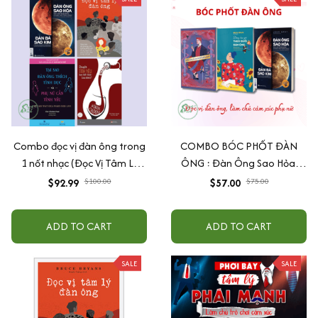
Combo đọc vị đàn ông trong
COMBO BÓC PHỐT ĐÀN
1 nốt nhạc (Đọc Vị Tâm Lý
ÔNG : Đàn Ông Sao Hỏa,
Đàn Ông + Chuyện Tình Yêu
Đàn Bà Sao Kim + Đừng Bao
$92.99
$100.00
$57.00
$75.00
Bạn Biết Được Bao Nhiêu? +
Giờ Theo Đuổi Đàn Ông +
Đàn Ông Sao Hỏa - Đàn Bà
Đàn Ông Bóc Phốt Đàn Ông
ADD TO CART
ADD TO CART
Sao Kim (Tìm Lại Tình Yêu)
(Tái Bản 2019) + Tại Sao Đàn
Ông Thích Tình Dục Và Phụ
SALE
SALE
Nữ Cần Tình Yêu)