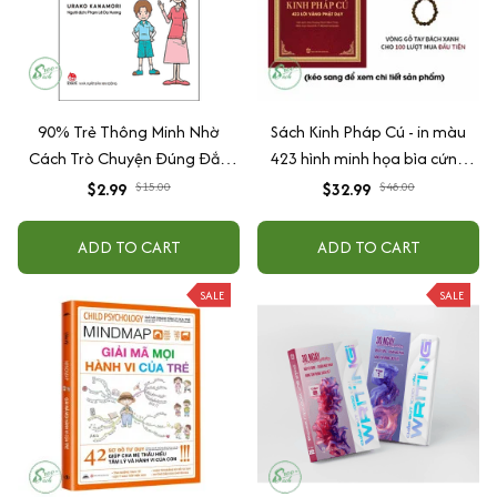
90% Trẻ Thông Minh Nhờ
Sách Kinh Pháp Cú - in màu
Cách Trò Chuyện Đúng Đắn
423 hình minh họa bìa cứng
Của Cha Mẹ
cao cấp + tặng kèm vòng tay
$2.99
$15.00
$32.99
$48.00
ADD TO CART
ADD TO CART
SALE
SALE