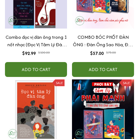
Combo đọc vị đàn ông trong 1
COMBO BÓC PHỐT ĐÀN
nốt nhạc (Đọc Vị Tâm Lý Đàn
ÔNG : Đàn Ông Sao Hỏa, Đàn
Ông + Chuyện Tình Yêu Bạn
Bà Sao Kim + Đừng Bao Giờ
$92.99
$100.00
$57.00
$75.00
Biết Được Bao Nhiêu? + Đàn
Theo Đuổi Đàn Ông + Đàn
Ông Sao Hỏa - Đàn Bà Sao
Ông Bóc Phốt Đàn Ông
ADD TO CART
ADD TO CART
Kim (Tìm Lại Tình Yêu) (Tái Bản
2019) + Tại Sao Đàn Ông
SALE
SALE
Thích Tình Dục Và Phụ Nữ Cần
Tình Yêu)