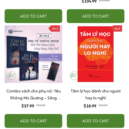
$104.99
$115.00
Sống cảm xúc cần đúng lúc +
Tuổi 30 mọi thứ chỉ mới bắt
ADD TO CART
ADD TO CART
đầu + Đắc nhân tâm cho phụ
nữ + Nghệ thuật không nổi
SALE
SALE
giận + 5 ngôn ngữ yêu thương
Combo sách cho phụ nữ: Yêu
Tâm lý học dành cho người
Không Mù Quáng – Sống
hay lo nghĩ
Không Bị Dắt Mũi: Tâm Kế Phụ
$27.99
$36.00
$18.99
$24.00
Nữ + Hãy Yêu Bằng Lý Trí
ADD TO CART
ADD TO CART