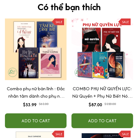
Có thể bạn thích
SALE
SALE
Combo phụ nữ bản lĩnh : Đắc
COMBO PHỤ NỮ QUYỀN LỰC:
nhân tâm dành cho phụ nữ,
Nữ Quyền + Phụ Nữ Biết Nói +
Quý Cô Thịnh Vượng - Khi Phụ
Đàn Ông Sao Hỏa, Đàn Bà Sao
$53.99
$61.00
$87.00
$120.00
Nữ Tư Duy Đúng Về Tiền, Tâm
Kim + Đừng Bao Giờ Theo
kế phụ nữ, Hãy yêu bằng lý trí
Đuổi Đàn Ông + Đàn Ông Bóc
ADD TO CART
ADD TO CART
Phốt Đàn Ông
SALE
SALE