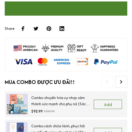
Share
MUA COMBO ĐƯỢC ƯU ĐÃI!!
Combo chuyển hóa sự nhạy cảm
thành sức mạnh cho phụ nữ (Sách
Add
Tâm Lý Dành Cho Người Nhạy Cảm
$92.99
$100.00
+ Không Ai Có Thể Làm Bạn Tổn
Thương Trừ Khi Bạn Cho Phép +
Combo sách chữa lành, phục hồi
Thôi làm tổn thương mình + Bạn