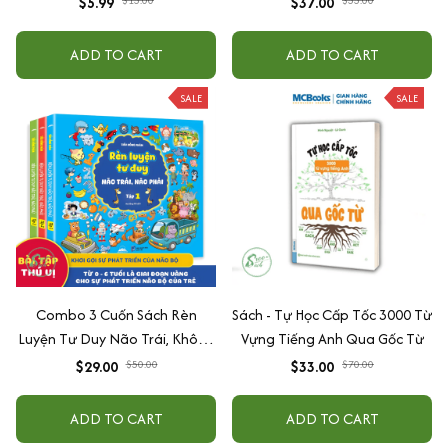
$5.99
$37.00
ADD TO CART
ADD TO CART
SALE
SALE
Combo 3 Cuốn Sách Rèn
Sách - Tự Học Cấp Tốc 3000 Từ
Luyện Tư Duy Não Trái, Không
Vựng Tiếng Anh Qua Gốc Từ
Não Phải - Đánh Thức Tiềm
$29.00
$50.00
$33.00
$70.00
Năng Trí Tuệ Cho Bé (3-6 Tuổi)
ADD TO CART
ADD TO CART