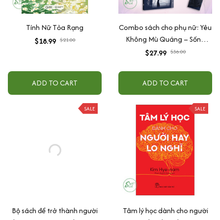
Tính Nữ Tỏa Rạng
Combo sách cho phụ nữ: Yêu
Không Mù Quáng – Sống
$18.99
$21.00
Không Bị Dắt Mũi: Tâm Kế
$27.99
$36.00
Phụ Nữ + Hãy Yêu Bằng Lý Trí
ADD TO CART
ADD TO CART
SALE
SALE
Bộ sách để trở thành người
Tâm lý học dành cho người