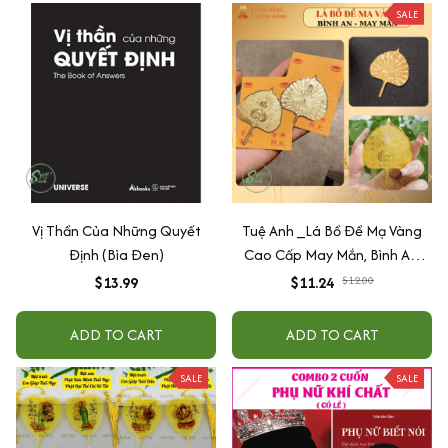
SALE
Vị Thần Của Những Quyết
Tuệ Anh _Lá Bồ Đề Mạ Vàng
Định (Bìa Đen)
Cao Cấp May Mắn, Bình An,
Chiêu Tài Lộc
$13.99
$11.24
$12.00
ADD TO CART
ADD TO CART
SALE
SALE