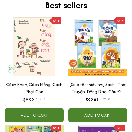
Best sellers
SALE
SALE
Cách Khen, Cách Mắng, Cách
[Sale tết thiếu nhi] Sách - Thơ,
Phạt Con
Truyện, Đồng Dao, Câu Đố,
Tập Nói Tập Đọc Cho Bé 0-6
$2.99
$17.00
$22.01
$39.00
Tuổi - Combo 4 Quyển
ADD TO CART
ADD TO CART
SALE
SALE