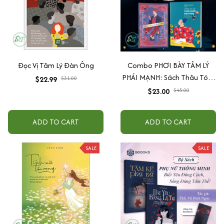
Đọc Vị Tâm Lý Đàn Ông
Combo PHƠI BÀY TÂM LÝ
PHÁI MẠNH: Sách Thâu Tóm
$22.99
$31.00
Tâm Lý Đàn Ông - Đàn Ông
$23.00
$45.00
Bóc Phốt Đàn Ông Về Hẹn Hò
& Hôn Nhân + Đừng Bao Giờ
ADD TO CART
ADD TO CART
Theo Đuổi Đàn Ông
SALE
SALE