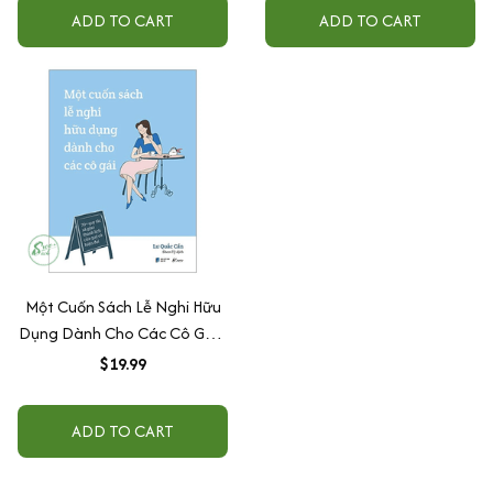
ADD TO CART
ADD TO CART
Một Cuốn Sách Lễ Nghi Hữu
Dụng Dành Cho Các Cô Gái -
70+ Quy Tắc Xã Giao Thanh
$19.99
Lịch Của Quý Cô Hiện Đại
ADD TO CART