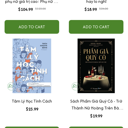
phụ nữ giá trị cao: Phụ nữ khí
hay lo nghĩ
chất sẽ tự có hào quang +
$104.99
$115.00
$18.99
$24.00
Sống cảm xúc cần đúng lúc +
Tuổi 30 mọi thứ chỉ mới bắt
ADD TO CART
ADD TO CART
đầu + Đắc nhân tâm cho phụ
nữ + Nghệ thuật không nổi
giận + 5 ngôn ngữ yêu
thương
Tâm Lý Học Tính Cách
Sách Phẩm Giá Quý Cô - Trở
Thành Nữ Hoàng Trên Bàn
$23.99
Tiệc - Bản Quyền
$19.99