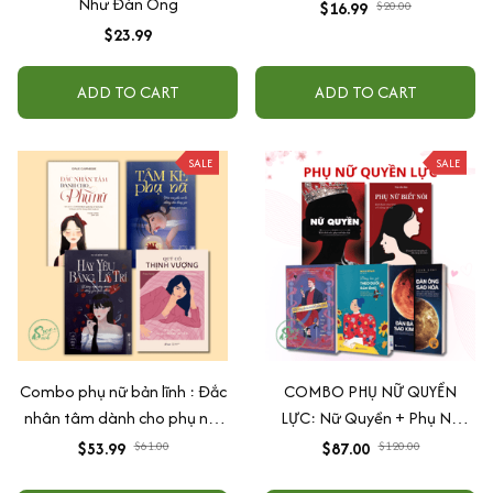
Như Đàn Ông
$16.99
$20.00
$23.99
ADD TO CART
ADD TO CART
SALE
SALE
Combo phụ nữ bản lĩnh : Đắc
COMBO PHỤ NỮ QUYỀN
nhân tâm dành cho phụ nữ,
LỰC: Nữ Quyền + Phụ Nữ
Quý Cô Thịnh Vượng - Khi
Biết Nói + Đàn Ông Sao Hỏa,
$53.99
$61.00
$87.00
$120.00
Phụ Nữ Tư Duy Đúng Về Tiền,
Đàn Bà Sao Kim + Đừng Bao