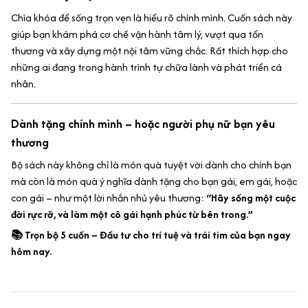
Chìa khóa để sống trọn vẹn là hiểu rõ chính mình. Cuốn sách này
giúp bạn khám phá cơ chế vận hành tâm lý, vượt qua tổn
thương và xây dựng một nội tâm vững chắc. Rất thích hợp cho
những ai đang trong hành trình tự chữa lành và phát triển cá
nhân.
Dành tặng chính mình – hoặc người phụ nữ bạn yêu
thương
Bộ sách này không chỉ là món quà tuyệt vời dành cho chính bạn
mà còn là món quà ý nghĩa dành tặng cho bạn gái, em gái, hoặc
con gái – như một lời nhắn nhủ yêu thương:
“Hãy sống một cuộc
đời rực rỡ, và làm một cô gái hạnh phúc từ bên trong.”
📚 Trọn bộ 5 cuốn – Đầu tư cho trí tuệ và trái tim của bạn ngay
hôm nay.