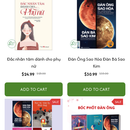
Đắc nhân tâm dành cho phụ
Đàn Ông Sao Hỏa Đàn Bà Sao
nữ
Kim
$24.99
$25.00
$30.99
$35.00
ADD TO CART
ADD TO CART
SALE
SALE