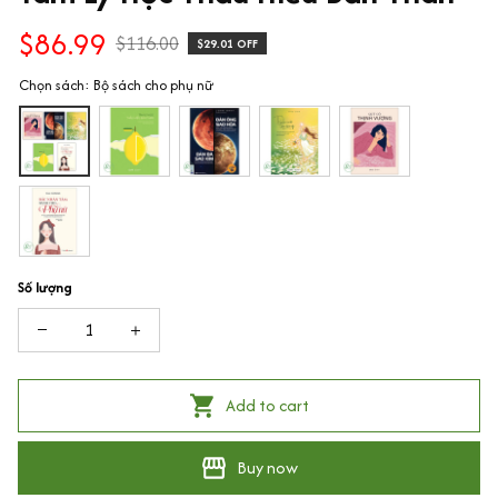
$86.99
$116.00
$29.01 OFF
Chọn sách: Bộ sách cho phụ nữ
Số lượng
Add to cart
Buy now