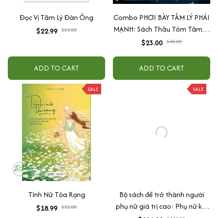
Đọc Vị Tâm Lý Đàn Ông
Combo PHƠI BÀY TÂM LÝ PHÁI
MẠNH: Sách Thâu Tóm Tâm Lý
$22.99
$31.00
Đàn Ông - Đàn Ông Bóc Phốt
$23.00
$45.00
Đàn Ông Về Hẹn Hò & Hôn
Nhân + Đừng Bao Giờ Theo
ADD TO CART
ADD TO CART
Đuổi Đàn Ông
SALE
SALE
Tính Nữ Tỏa Rạng
Bộ sách để trở thành người
phụ nữ giá trị cao: Phụ nữ khí
$18.99
$21.00
chất sẽ tự có hào quang +