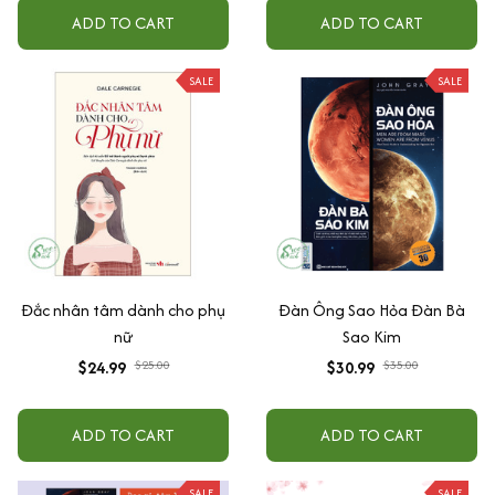
Tâm kế phụ nữ, Hãy yêu bằng
Giờ Theo Đuổi Đàn Ông +
ADD TO CART
ADD TO CART
lý trí
Đàn Ông Bóc Phốt Đàn Ông
SALE
SALE
Đắc nhân tâm dành cho phụ
Đàn Ông Sao Hỏa Đàn Bà
nữ
Sao Kim
$24.99
$25.00
$30.99
$35.00
ADD TO CART
ADD TO CART
SALE
SALE