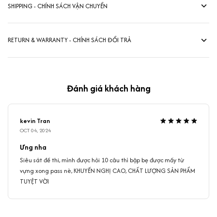
SHIPPING - CHÍNH SÁCH VẬN CHUYỂN
RETURN & WARRANTY - CHÍNH SÁCH ĐỔI TRẢ
Đánh giá khách hàng
kevin Tran
OCT 04, 2024
Ưng nha
Siêu sát đề thi, mình được hỏi 10 câu thì bập bẹ được mấy từ
vựng xong pass nè, KHUYẾN NGHỊ CAO, CHẤT LƯỢNG SẢN PHẨM
TUYỆT VỜI