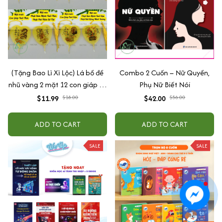
(Tặng Bao Lì Xì Lộc) Lá bồ đề
Combo 2 Cuốn – Nữ Quyền,
nhũ vàng 2 mặt 12 con giáp và
Phụ Nữ Biết Nói
phật bản mệnh, để ốp lưng
$11.99
$18.00
$42.00
$56.00
điện thoại, treo xe ô tô đã khai
quang
ADD TO CART
ADD TO CART
SALE
SALE