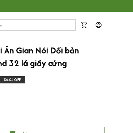
 Ăn Gian Nói Dối bản 
nd 32 lá giấy cứng
$4.01 OFF