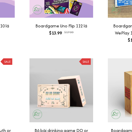
10 lá
Boardgame Uno Flip 112 lá
Boardgam
$13.99
$17.00
WePlay 1
$1
SALE
SALE
uth or
Bộ bài drinking game DO or
Boardgame