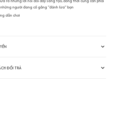
đưa ra những lời nói dối đầy sáng tạo, đồng thời cũng cần phải
ra những người đang cố gắng "đánh lừa" bạn
ớng dẫn chơi
UYỂN
ÁCH ĐỔI TRẢ