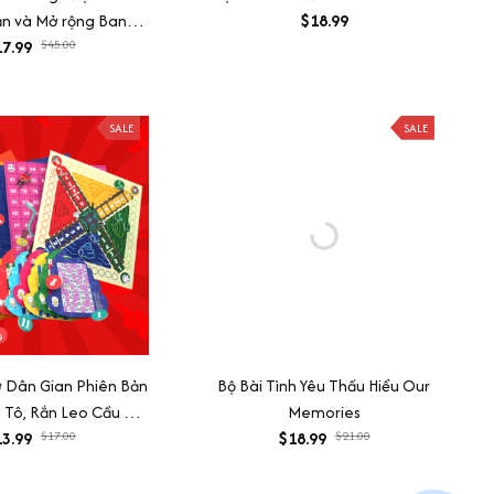
n và Mở rộng Bang!
$18.99
gắn kết gia đình và
7.99
$45.00
bạn bè
SALE
SALE
 Dân Gian Phiên Bản
Bộ Bài Tình Yêu Thấu Hiểu Our
 Tô, Rắn Leo Cầu Cá
Memories
ếu Yêu, Cờ Đá Rắn, Cờ
3.99
$17.00
$18.99
$21.00
Caro