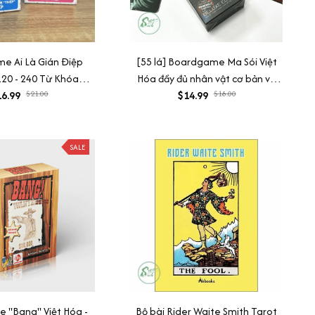
e Ai Là Gián Điệp
[55 lá] Boardgame Ma Sói Việt
20 - 240 Từ Khóa
Hóa đầy đủ nhân vật cơ bản và
6.99
Keyword
$21.00
mở rộng kèm hướng dẫn
$14.99
$18.00
SALE
 "Bang" Việt Hóa -
Bộ bài Rider Waite Smith Tarot