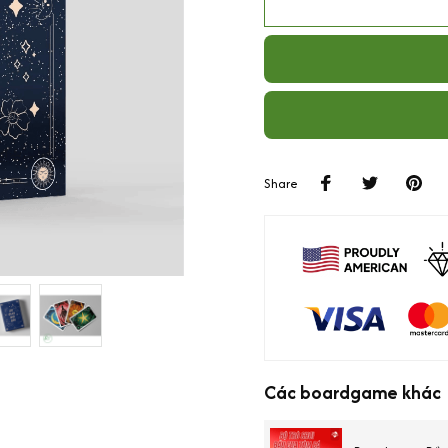
Share
Các boardgame khác