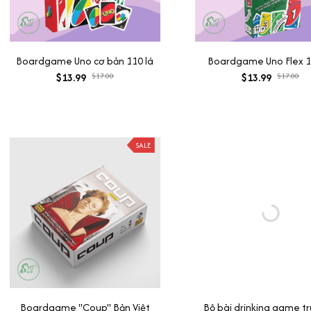
Boardgame Uno cơ bản 110 lá
Boardgame Uno Flex 1
$13.99
$17.00
$13.99
$17.00
SALE
Boardgame "Coup" Bản Việt
Bộ bài drinking game tr