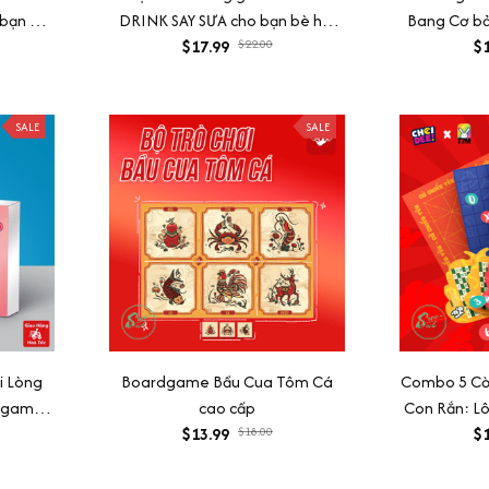
 bạn bè
DRINK SAY SƯA cho bạn bè hội
Bang Cơ bả
ộng bầu
$17.99
nhóm 156 lá.
$22.00
Dodge City 
$1
SALE
SALE
i Lòng
Boardgame Bầu Cua Tôm Cá
Combo 5 Cờ
rdgame
cao cấp
Con Rắn: Lô
yêu tâm
$13.99
$18.00
Tra, Cờ Chi
$1