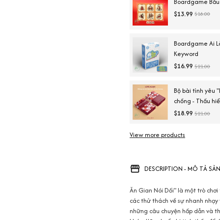
Boardgame Bầu
$13.99
$18.00
Boardgame Ai Là
Keyword
$16.99
$21.00
Bộ bài tình yêu 
chồng - Thấu hiể
$18.99
$21.00
View more products
DESCRIPTION - MÔ TẢ SẢ
Ăn Gian Nói Dối" là một trò chơi
các thử thách về sự nhanh nhạy 
những câu chuyện hấp dẫn và thử