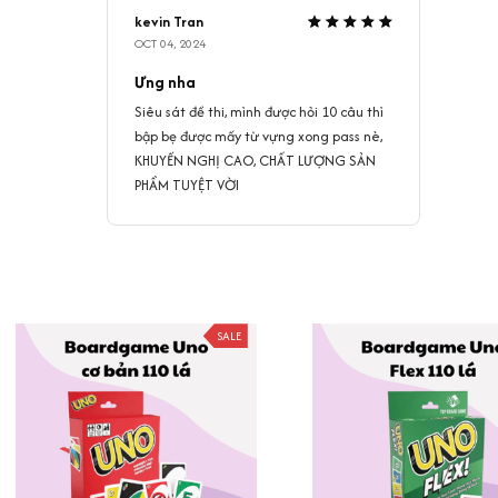
kevin Tran
OCT 04, 2024
Ưng nha
Siêu sát đề thi, mình được hỏi 10 câu thì
bập bẹ được mấy từ vựng xong pass nè,
KHUYẾN NGHỊ CAO, CHẤT LƯỢNG SẢN
PHẨM TUYỆT VỜI
SALE