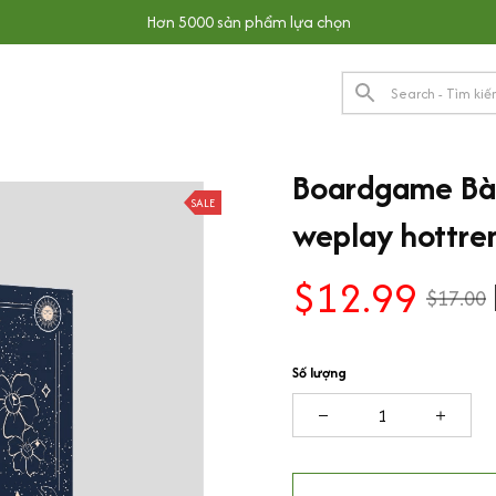
Hơn 5000 sản phẩm lựa chọn
Boardgame Bài
SALE
weplay hottre
$12.99
$17.00
Số lượng