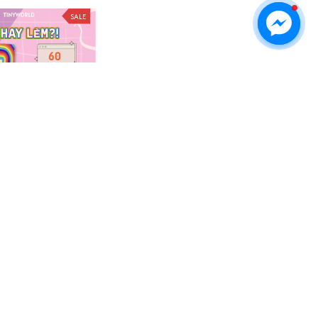
SALE
i hay Lèm -Truth or
9 Bài Học Về Tài Ăn Nói Trong
 Hóa Drinking Game
Bán Hàng
thú vị, tạo cơ hội tìm
2.99
$17.00
$22.99
 gắn kết tình bạn
SALE
SALE