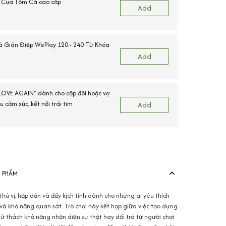
 Cua Tôm Cá cao cấp
Add
 Gián Điệp WePlay 120 - 240 Từ Khóa
Add
"LOVE AGAIN" dành cho cặp đôi hoặc vợ
u cảm xúc, kết nối trái tim
Add
N PHẨM
 thú vị, hấp dẫn và đầy kịch tính dành cho những ai yêu thích
và khả năng quan sát. Trò chơi này kết hợp giữa việc tạo dựng
 thách khả năng nhận diện sự thật hay dối trá từ người chơi