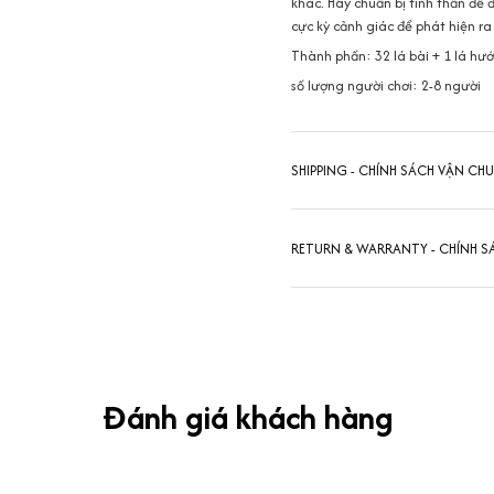
khác. Hãy chuẩn bị tinh thần để 
cực kỳ cảnh giác để phát hiện 
Thành phần: 32 lá bài + 1 lá hư
số lượng người chơi: 2-8 người
SHIPPING - CHÍNH SÁCH VẬN CH
RETURN & WARRANTY - CHÍNH S
Đánh giá khách hàng