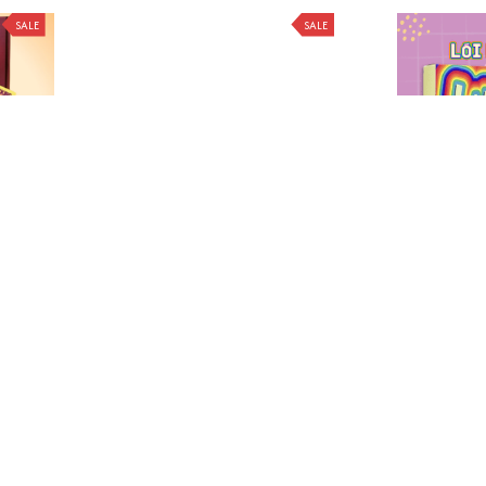
SALE
SALE
ở Rộng
Bộ bài tình yêu "LOVE AGAIN"
Bộ bài Ló
m
dành cho cặp đôi hoặc vợ chồng -
Dare Việt
Thấu hiểu cảm xúc, kết nối trái
$18.99
$21.00
Mang đến sự 
$1
tim
hiểu và
SALE
SALE