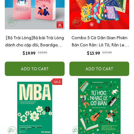
[Bộ Trải Lòng]Bộ bài Trải Lòng
Combo 5 Cờ Dân Gian Phiên
dành cho cặp đôi, Boardgame
Bản Con Rắn: Lô Tô, Rắn Leo
dành cho cặp đôi đang yêu
Cầu Cá Tra, Cờ Chiếu Yêu, Cờ
$19.99
$22.00
$13.99
$17.00
tâm sự tìm hiểu nhau
Đá Rắn, Cờ Caro
ADD TO CART
ADD TO CART
SALE