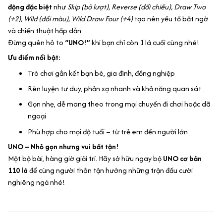
động đặc biệt
như
Skip (bỏ lượt), Reverse (đổi chiều), Draw Two
(+2), Wild (đổi màu), Wild Draw Four (+4)
tạo nên yếu tố bất ngờ
và chiến thuật hấp dẫn.
Đừng quên hô to
“UNO!”
khi bạn chỉ còn 1 lá cuối cùng nhé!
Ưu điểm nổi bật:
Trò chơi gắn kết bạn bè, gia đình, đồng nghiệp
Rèn luyện tư duy, phản xạ nhanh và khả năng quan sát
Gọn nhẹ, dễ mang theo trong mọi chuyến đi chơi hoặc dã
ngoại
Phù hợp cho mọi độ tuổi – từ trẻ em đến người lớn
UNO – Nhỏ gọn nhưng vui bất tận!
Một bộ bài, hàng giờ giải trí. Hãy sở hữu ngay bộ
UNO cơ bản
110 lá
để cùng người thân tận hưởng những trận đấu cười
nghiêng ngả nhé!