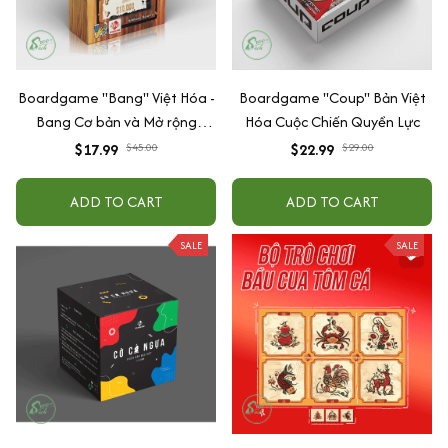
Boardgame "Bang" Việt Hóa -
Boardgame "Coup" Bản Việt
Bang Cơ bản và Mở rộng
Hóa Cuộc Chiến Quyền Lực
Bang! Dodge City gắn kết gia
$17.99
$45.00
$22.99
$29.00
đình và bạn bè
ADD TO CART
ADD TO CART
SALE
SALE