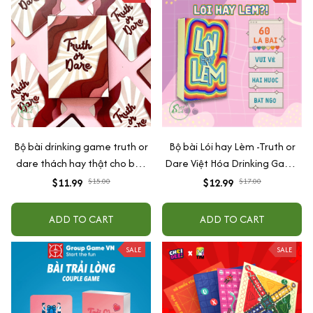
Bộ bài drinking game truth or
Bộ bài Lói hay Lèm -Truth or
dare thách hay thật cho bạn
Dare Việt Hóa Drinking Game
bè hottrend đi nhậu khuấy
Mang đến sự thú vị, tạo cơ hội
$11.99
$15.00
$12.99
$17.00
động bầu không khí 35 lá
tìm hiểu và gắn kết tình bạn
ADD TO CART
ADD TO CART
SALE
SALE