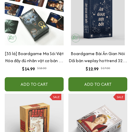
[55 lá] Boardgame Ma Sói Việt
Boardgame Bài Ăn Gian Nói
Hóa đầy đủ nhân vật cơ bản và
Dối bản weplay hottrend 32 lá
mở rộng kèm hướng dẫn
giấy cứng
$14.99
$18.00
$12.99
$17.00
ADD TO CART
ADD TO CART
SALE
SALE