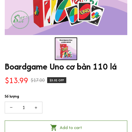
Boardgame Uno cơ bản 110 lá
$13.99
$17.00
$3.01 OFF
Số lượng
Add to cart