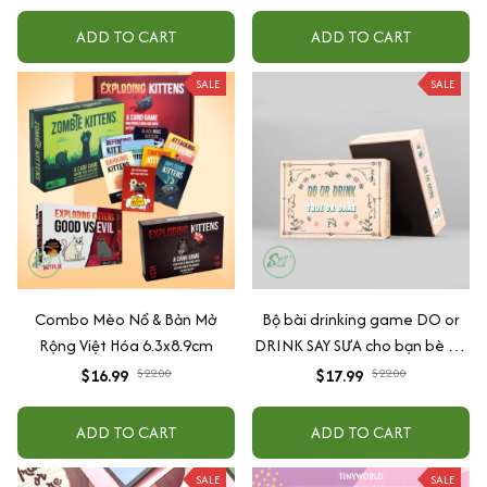
ADD TO CART
ADD TO CART
SALE
SALE
Combo Mèo Nổ & Bản Mở
Bộ bài drinking game DO or
Rộng Việt Hóa 6.3x8.9cm
DRINK SAY SƯA cho bạn bè hội
nhóm 156 lá.
$16.99
$22.00
$17.99
$22.00
ADD TO CART
ADD TO CART
SALE
SALE