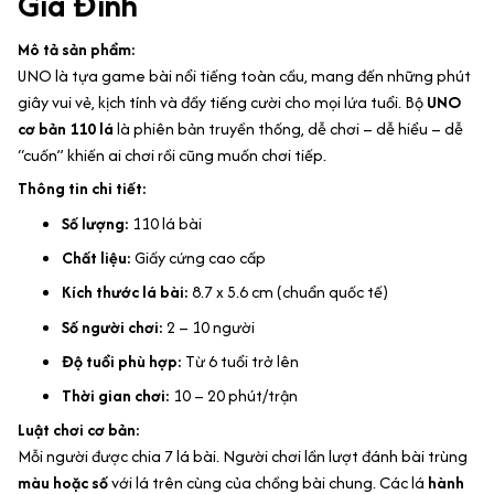
Gia Đình
Mô tả sản phẩm:
UNO là tựa game bài nổi tiếng toàn cầu, mang đến những phút
giây vui vẻ, kịch tính và đầy tiếng cười cho mọi lứa tuổi. Bộ
UNO
cơ bản 110 lá
là phiên bản truyền thống, dễ chơi – dễ hiểu – dễ
“cuốn” khiến ai chơi rồi cũng muốn chơi tiếp.
Thông tin chi tiết:
Số lượng:
110 lá bài
Chất liệu:
Giấy cứng cao cấp
Kích thước lá bài:
8.7 x 5.6 cm (chuẩn quốc tế)
Số người chơi:
2 – 10 người
Độ tuổi phù hợp:
Từ 6 tuổi trở lên
Thời gian chơi:
10 – 20 phút/trận
Luật chơi cơ bản:
Mỗi người được chia 7 lá bài. Người chơi lần lượt đánh bài trùng
màu hoặc số
với lá trên cùng của chồng bài chung. Các lá
hành