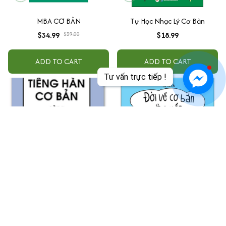
MBA CƠ BẢN
Tự Học Nhạc Lý Cơ Bản
$34.99
$39.00
$18.99
ADD TO CART
ADD TO CART
Tư vấn trực tiếp !
Tiếng Hàn cơ bản cùng Cheri
Đời Về Cơ Bản Là Buồn Cười
Hyeri (Tái bản)
$14.99
$19.99