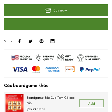
Buy now
Share
Các boardgame khác
Boardgame Bầu Cua Tôm Cá cao
cấp
Add
$13.99
$18.00