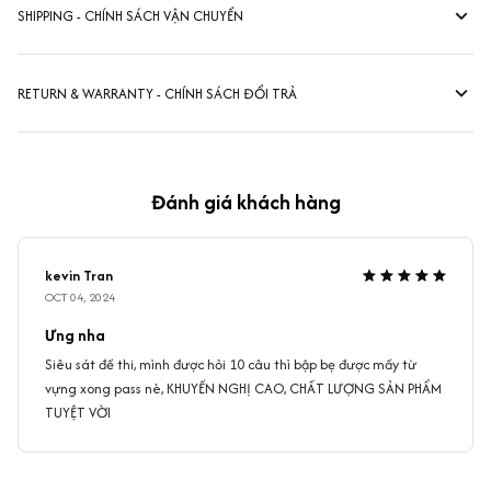
SHIPPING - CHÍNH SÁCH VẬN CHUYỂN
RETURN & WARRANTY - CHÍNH SÁCH ĐỔI TRẢ
Đánh giá khách hàng
kevin Tran
OCT 04, 2024
Ưng nha
Siêu sát đề thi, mình được hỏi 10 câu thì bập bẹ được mấy từ
vựng xong pass nè, KHUYẾN NGHỊ CAO, CHẤT LƯỢNG SẢN PHẨM
TUYỆT VỜI