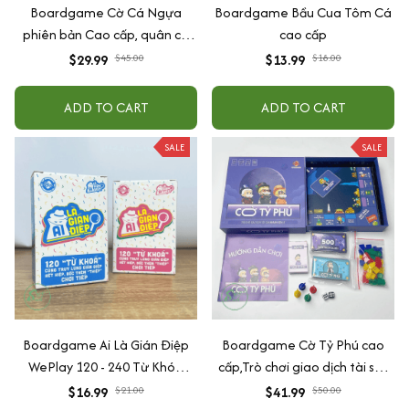
Boardgame Cờ Cá Ngựa
Boardgame Bầu Cua Tôm Cá
phiên bản Cao cấp, quân cờ
cao cấp
ngựa đẹp, bàn chơi và hộp
$29.99
$45.00
$13.99
$18.00
đựng dày và chống nước
ADD TO CART
ADD TO CART
SALE
SALE
Boardgame Ai Là Gián Điệp
Boardgame Cờ Tỷ Phú cao
WePlay 120 - 240 Từ Khóa
cấp,Trò chơi giao dịch tài sản
Keyword
nhanh gọn lẹ
$16.99
$21.00
$41.99
$50.00