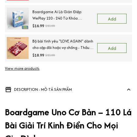
Boardgame Ai Là Gián Điệp
WePlay 120 - 240 Từ Khóa
Add
Keyword
$16.99
$21.00
Bộ bài tình yêu "LOVE AGAIN" dành
cho cặp đôi hoặc vợ chồng - Thấu
Add
hiểu cảm xúc, kết nối trái tim
$18.99
$21.00
View more products
DESCRIPTION - MÔ TẢ SẢN PHẨM
Boardgame Uno Cơ Bản – 110 Lá
Bài Giải Trí Kinh Điển Cho Mọi