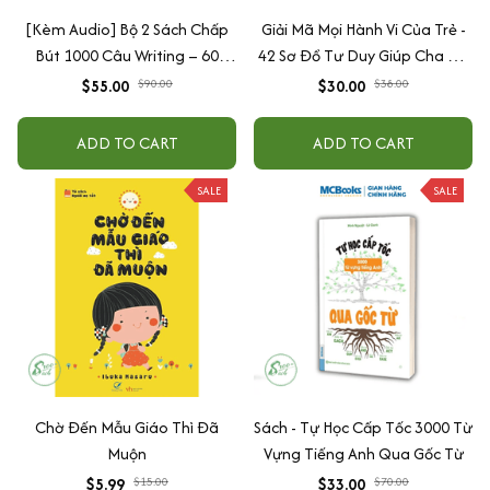
[Kèm Audio] Bộ 2 Sách Chấp
Giải Mã Mọi Hành Vi Của Trẻ -
Bút 1000 Câu Writing – 60
42 Sơ Đồ Tư Duy Giúp Cha Mẹ
Ngày Gieo Trồng Tư Duy
Thấu Hiểu Tâm Lý Và Hành Vi
$55.00
$90.00
$30.00
$38.00
Writing- Cải Thiện Kỹ Năng Viết
Của Con
ADD TO CART
ADD TO CART
SALE
SALE
Chờ Đến Mẫu Giáo Thì Đã
Sách - Tự Học Cấp Tốc 3000 Từ
Muộn
Vựng Tiếng Anh Qua Gốc Từ
$5.99
$15.00
$33.00
$70.00