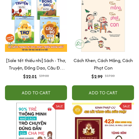
[Sale tết thiếu nhi] Sách - Thơ,
Cách Khen, Cách Mắng, Cách
Truyện, Đồng Dao, Câu Đố,
Phạt Con
Tập Nói Tập Đọc Cho Bé 0-6
$22.01
$39.00
$2.99
$17.00
Tuổi - Combo 4 Quyển
ADD TO CART
ADD TO CART
SALE
SALE