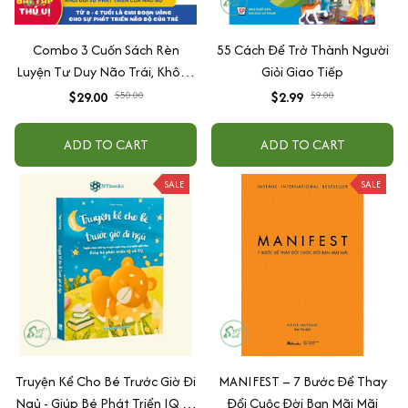
Combo 3 Cuốn Sách Rèn
55 Cách Để Trở Thành Người
Luyện Tư Duy Não Trái, Không
Giỏi Giao Tiếp
Não Phải - Đánh Thức Tiềm
$29.00
$50.00
$2.99
$9.00
Năng Trí Tuệ Cho Bé (3-6 Tuổi)
ADD TO CART
ADD TO CART
SALE
SALE
Truyện Kể Cho Bé Trước Giờ Đi
MANIFEST – 7 Bước Để Thay
Ngủ - Giúp Bé Phát Triển IQ Và
Đổi Cuộc Đời Bạn Mãi Mãi