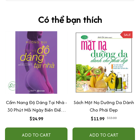
Có thể bạn thích
SALE
Cẩm Nang Độ Dáng Tại Nhà -
Sách Mặt Nạ Dưỡng Da Dành
30 Phút Mỗi Ngày Biến Điểm
Cho Phái Đẹp
Yếu Thành Điểm Yêu
$24.99
$11.99
$13.00
ADD TO CART
ADD TO CART