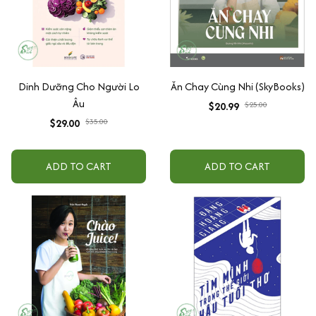
Dinh Dưỡng Cho Người Lo
Ăn Chay Cùng Nhi (SkyBooks)
Âu
$20.99
$25.00
$29.00
$35.00
ADD TO CART
ADD TO CART