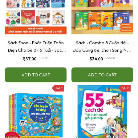
Sách Ehon - Phát Triển Toàn
Sách - Combo 8 Cuốn Hỏi -
Diện Cho Bé 0 - 6 Tuổi - Sách
Đáp Cùng Bé, Ehon Song Ngữ
Song Ngữ Việt - Anh
Việt - Anh - Dành Cho Bé Từ 0
$37.00
$55.00
$34.00
$56.00
-3 Tuổi
ADD TO CART
ADD TO CART
SALE
SALE