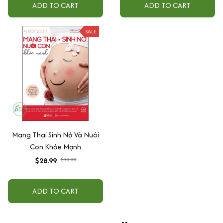
ADD TO CART
ADD TO CART
SALE
Mang Thai Sinh Nở Và Nuôi
Con Khỏe Mạnh
$28.99
$30.00
ADD TO CART