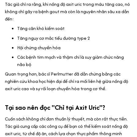
Tác giả chỉ ra rằng, khi nồng độ axit uric trong máu tăng cao, nó
không chỉ gây ra bệnh gout mà còn là nguyên nhân sâu xa dẫn
đến:
Tăng cân khó kiểm soát
Tăng nguy cơ mắc tiểu đường type 2
Hội chứng chuyển hóa
Các bệnh tim mạch và thậm chí là suy giảm chức năng
não bộ
Quan trọng hơn, bác sĩ Perlmutter đã dẫn chứng bằng các
nghiên cứu khoa học hiện đại để chỉ ra mối liên hệ giữa nồng độ
axit uric cao và sự rối loạn chuyển hóa trong cơ thể.
Tại sao nên đọc "Chỉ tại Axit Uric"?
Cuốn sách không chỉ đơn thuần lý thuyết, mà còn rất thực tiễn.
Tác giả cung cấp các công cụ để bạn có thể kiểm soát nồng độ
axit uric, từ chế độ ăn, cách lựa chọn thực phẩm thông minh