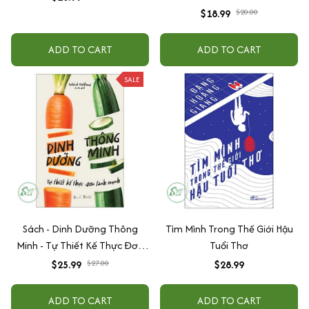
$18.99
$20.00
ADD TO CART
ADD TO CART
SALE
Sách - Dinh Dưỡng Thông
Tìm Mình Trong Thế Giới Hậu
Minh - Tự Thiết Kế Thực Đơn
Tuổi Thơ
Lành Mạnh
$25.99
$27.00
$28.99
ADD TO CART
ADD TO CART