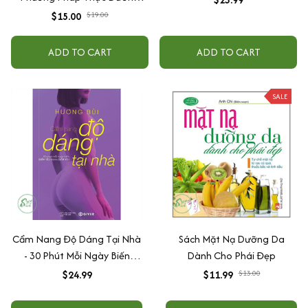
Ohsawa
$15.00
$19.00
ADD TO CART
ADD TO CART
SALE
Cẩm Nang Độ Dáng Tại Nhà
Sách Mặt Nạ Dưỡng Da
- 30 Phút Mỗi Ngày Biến
Dành Cho Phái Đẹp
Điểm Yếu Thành Điểm Yêu
$24.99
$11.99
$13.00