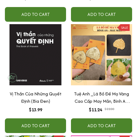
ADD TO CART
ADD TO CART
SALE
Vị Thần Của Những Quyết
Tuệ Anh _Lá Bồ Đề Mạ Vàng
Định (Bìa Đen)
Cao Cấp May Mắn, Bình An,
Chiêu Tài Lộc
$13.99
$11.24
$12.00
ADD TO CART
ADD TO CART