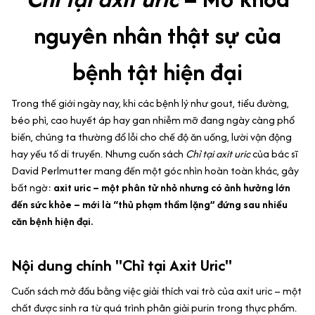
nguyên nhân thật sự của
bệnh tật hiện đại
Trong thế giới ngày nay, khi các bệnh lý như gout, tiểu đường,
béo phì, cao huyết áp hay gan nhiễm mỡ đang ngày càng phổ
biến, chúng ta thường đổ lỗi cho chế độ ăn uống, lười vận động
hay yếu tố di truyền. Nhưng cuốn sách
Chỉ tại axit uric
của bác sĩ
David Perlmutter mang đến một góc nhìn hoàn toàn khác, gây
bất ngờ:
axit uric – một phân tử nhỏ nhưng có ảnh hưởng lớn
đến sức khỏe – mới là “thủ phạm thầm lặng” đứng sau nhiều
căn bệnh hiện đại.
Nội dung chính "Chỉ tại Axit Uric"
Cuốn sách mở đầu bằng việc giải thích vai trò của axit uric – một
chất được sinh ra từ quá trình phân giải purin trong thực phẩm.