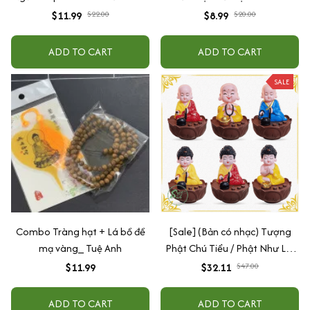
EQ
$11.99
$22.00
$8.99
$20.00
ADD TO CART
ADD TO CART
SALE
Combo Tràng hạt + Lá bồ đề
[Sale] (Bản có nhạc) Tượng
mạ vàng_ Tuệ Anh
Phật Chú Tiểu / Phật Như Lai
Gõ Mõ Tụng Kinh Có 6 Bài
$11.99
$32.11
$47.00
Nhạc (Ship 4-7 ngày)
ADD TO CART
ADD TO CART