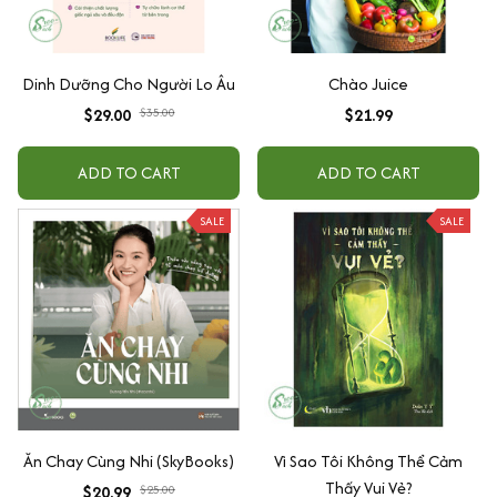
Dinh Dưỡng Cho Người Lo Âu
Chào Juice
$29.00
$35.00
$21.99
ADD TO CART
ADD TO CART
SALE
SALE
Ăn Chay Cùng Nhi (SkyBooks)
Vì Sao Tôi Không Thể Cảm
Thấy Vui Vẻ?
$20.99
$25.00