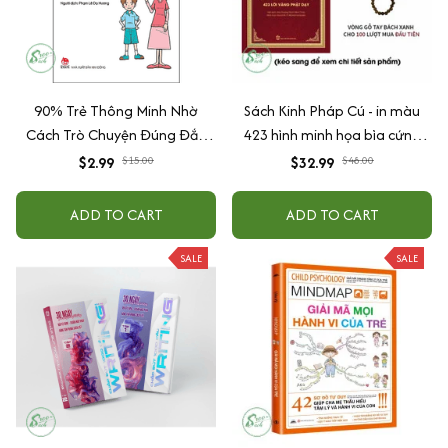
90% Trẻ Thông Minh Nhờ
Sách Kinh Pháp Cú - in màu
Cách Trò Chuyện Đúng Đắn
423 hình minh họa bìa cứng
Của Cha Mẹ
cao cấp + tặng kèm vòng tay
$2.99
$15.00
$32.99
$48.00
ADD TO CART
ADD TO CART
SALE
SALE