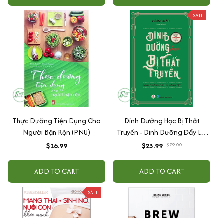
SALE
Thực Dưỡng Tiện Dụng Cho
Dinh Dưỡng Học Bị Thất
Người Bận Rộn (PNU)
Truyền - Dinh Dưỡng Đẩy Lùi
Bệnh Tật
$16.99
$23.99
$29.00
ADD TO CART
ADD TO CART
SALE