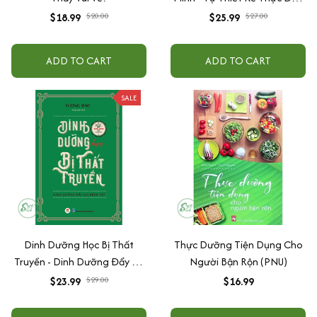
Lành Mạnh
$18.99
$20.00
$25.99
$27.00
ADD TO CART
ADD TO CART
SALE
Dinh Dưỡng Học Bị Thất
Thực Dưỡng Tiện Dụng Cho
Truyền - Dinh Dưỡng Đẩy Lùi
Người Bận Rộn (PNU)
Bệnh Tật
$23.99
$29.00
$16.99