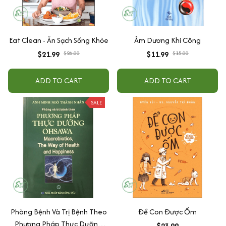
Eat Clean - Ăn Sạch Sống Khỏe
Âm Dương Khí Công
$21.99
$26.00
$11.99
$15.00
ADD TO CART
ADD TO CART
SALE
Phòng Bệnh Và Trị Bệnh Theo
Để Con Được Ốm
Phương Pháp Thực Dưỡng
$23.99