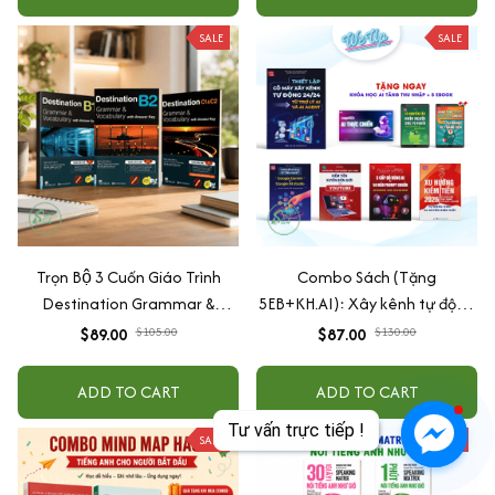
SALE
SALE
Trọn Bộ 3 Cuốn Giáo Trình
Combo Sách (Tặng
Destination Grammar &
5EB+KH.AI): Xây kênh tự động
Vocabulary B1, B2 và C1&C2 (
AI Agent + AI siêu mạnh + 3
$89.00
$105.00
$87.00
$130.00
Lẻ Tùy Chọn )
cấp độ AI + Kiếm tiền Youtube
+ Xu hướng
ADD TO CART
ADD TO CART
SALE
SALE