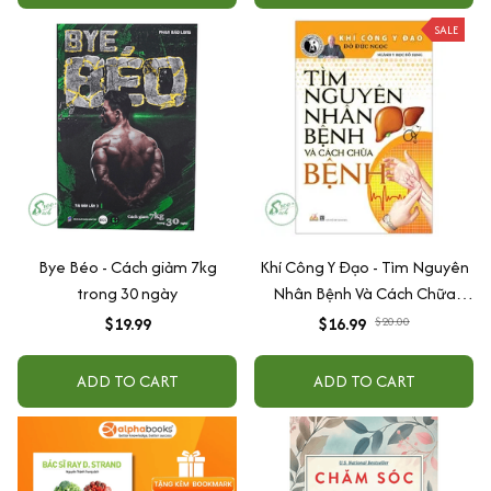
SALE
Bye Béo - Cách giảm 7kg
Khí Công Y Đạo - Tìm Nguyên
trong 30 ngày
Nhân Bệnh Và Cách Chữa
Bệnh - Đỗ Đức Ngọc
$19.99
$16.99
$20.00
ADD TO CART
ADD TO CART