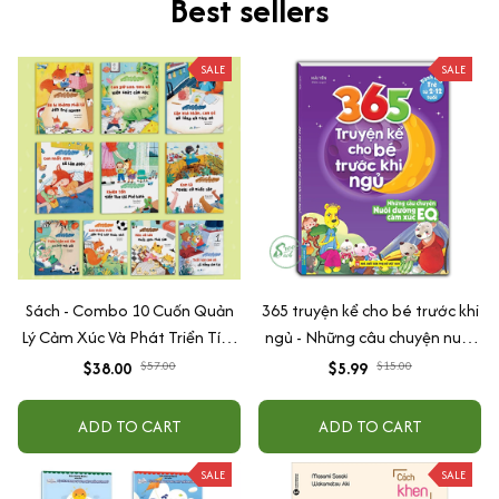
Best sellers
SALE
SALE
Sách - Combo 10 Cuốn Quản
365 truyện kể cho bé trước khi
Lý Cảm Xúc Và Phát Triển Tính
ngủ - Những câu chuyện nuôi
Cách Cho Bé Từ 2 - 6 Tuổi
dưỡng cảm xúc EQ (2-12 tuổi)
$38.00
$57.00
$5.99
$15.00
ADD TO CART
ADD TO CART
SALE
SALE