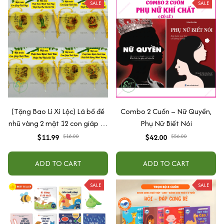
SALE
SALE
(Tặng Bao Lì Xì Lộc) Lá bồ đề
Combo 2 Cuốn – Nữ Quyền,
nhũ vàng 2 mặt 12 con giáp và
Phụ Nữ Biết Nói
phật bản mệnh, để ốp lưng
$11.99
$18.00
$42.00
$56.00
điện thoại, treo xe ô tô đã khai
quang
ADD TO CART
ADD TO CART
SALE
SALE