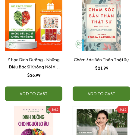
Y Học Dinh Dưỡng - Những
Chăm Sóc Bản Thân Thật Sự
Điều Bác Sĩ Không Nói Với
$21.99
Bạn
$28.99
ADD TO CART
ADD TO CART
SALE
SALE