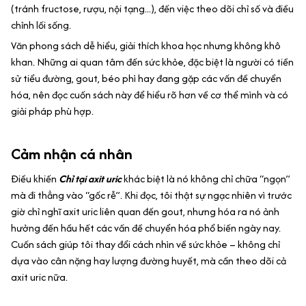
(tránh fructose, rượu, nội tạng...), đến việc theo dõi chỉ số và điều
chỉnh lối sống.
Văn phong sách dễ hiểu, giải thích khoa học nhưng không khô
khan. Những ai quan tâm đến sức khỏe, đặc biệt là người có tiền
sử tiểu đường, gout, béo phì hay đang gặp các vấn đề chuyển
hóa, nên đọc cuốn sách này để hiểu rõ hơn về cơ thể mình và có
giải pháp phù hợp.
Cảm nhận cá nhân
Điều khiến
Chỉ tại axit uric
khác biệt là nó không chỉ chữa “ngọn”
mà đi thẳng vào “gốc rễ”. Khi đọc, tôi thật sự ngạc nhiên vì trước
giờ chỉ nghĩ axit uric liên quan đến gout, nhưng hóa ra nó ảnh
hưởng đến hầu hết các vấn đề chuyển hóa phổ biến ngày nay.
Cuốn sách giúp tôi thay đổi cách nhìn về sức khỏe – không chỉ
dựa vào cân nặng hay lượng đường huyết, mà cần theo dõi cả
axit uric nữa.