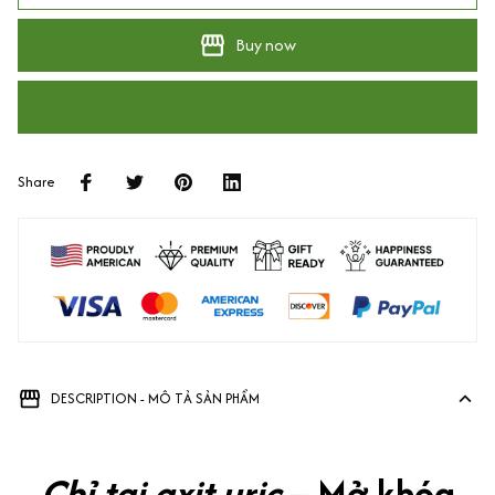
Buy now
Share
DESCRIPTION - MÔ TẢ SẢN PHẨM
Chỉ tại axit uric
– Mở khóa