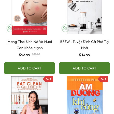
Mang Thai Sinh Nở Và Nuôi
BREW - Tuyệt Đỉnh Cà Phê Tại
Con Khỏe Mạnh
Nhà
$28.99
$30.00
$14.99
ADD TO CART
ADD TO CART
SALE
SALE