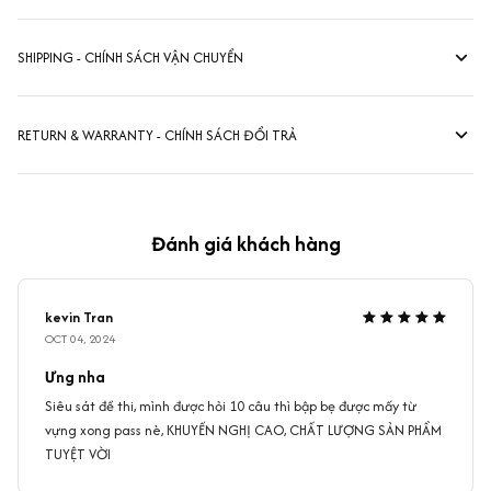
SHIPPING - CHÍNH SÁCH VẬN CHUYỂN
RETURN & WARRANTY - CHÍNH SÁCH ĐỔI TRẢ
Đánh giá khách hàng
kevin Tran
OCT 04, 2024
Ưng nha
Siêu sát đề thi, mình được hỏi 10 câu thì bập bẹ được mấy từ
vựng xong pass nè, KHUYẾN NGHỊ CAO, CHẤT LƯỢNG SẢN PHẨM
TUYỆT VỜI