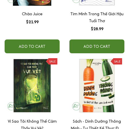
Chào Juice
Tìm Mình Trong Thế Giới Hậu
Tuổi Thơ
$21.99
$28.99
ADD TO CART
ADD TO CART
SALE
SALE
Vì Sao Tôi Không Thể Cảm
Sách - Dinh Dưỡng Thông
Thấy Vui Vẻ?
Minh - Tự Thiết Kế Thực Đơn