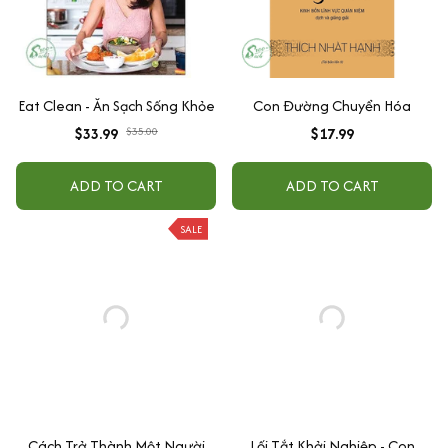
Eat Clean - Ăn Sạch Sống Khỏe
Con Đường Chuyển Hóa
$33.99
$35.00
$17.99
ADD TO CART
ADD TO CART
SALE
Cách Trở Thành Một Người
Lối Tắt Khởi Nghiệp - Con