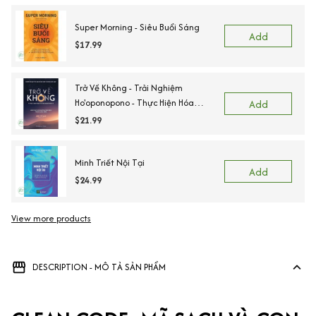
Super Morning - Siêu Buổi Sáng
Add
$17.99
Trở Về Không - Trải Nghiệm
Ho'oponopono - Thực Hiện Hóa
Add
Những Phép Màu Trong Cuộc Sống
$21.99
Minh Triết Nội Tại
Add
$24.99
View more products
DESCRIPTION - MÔ TẢ SẢN PHẨM