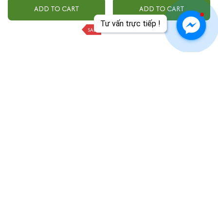
ADD TO CART
ADD TO CART
Tư vấn trực tiếp !
SALE
Tớ Học Lập Trình - Làm Quen
Con Đường Dẫn Đến Phật
Với Python
Quả
$13.99
$17.00
$18.99
ADD TO CART
ADD TO CART
SALE
SALE