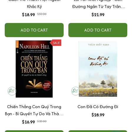
Khắc Kỷ
Đường Ngắn Từ Tay Trắng
Đến Thành Công Bền Vững
$18.99
$30.00
$21.99
ADD TO CART
ADD TO CART
SALE
Chiến Thắng Con Quỷ Trong
Con Đã Có Đường Đi
Bạn - Bí Quyết Tự Do Và Thành
$28.99
Công ( bìa đen)
$16.99
$20.00