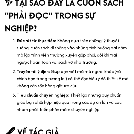
✨ TẠI SAO ĐÂY LÀ CUỐN SÁCH
"PHẢI ĐỌC" TRONG SỰ
NGHIỆP?
Đúc rút từ thực tiễn:
Không dựa trên những lý thuyết
suông, cuốn sách đi thẳng vào những tình huống oái oăm
mà lập trình viên thường xuyên gặp phải, đôi khi trái
ngược hoàn toàn với sách vở nhà trường.
Truyền tải ý định:
Giúp bạn viết mã mà người khác (và
chính bạn trong tương lai) có thể đọc hiểu ý đồ thiết kế mà
không cần tốn hàng giờ tra cứu.
Tiêu chuẩn chuyên nghiệp:
Thiết lập những quy chuẩn
giúp bạn phối hợp hiệu quả trong các dự án lớn và các
nhóm phát triển phần mềm chuyên nghiệp.
🖋️ VỀ TÁC GIẢ