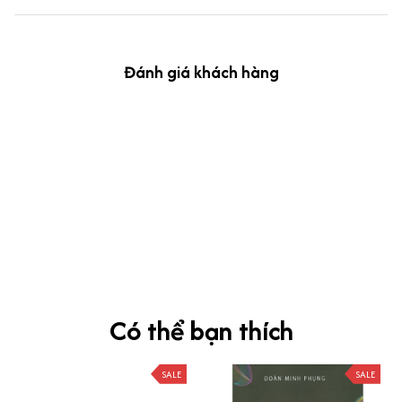
Đánh giá khách hàng
kevin Tran
OCT 04, 2024
Ưng nha
Siêu sát đề thi, mình được hỏi 10 câu thì bập bẹ được mấy từ
vựng xong pass nè, KHUYẾN NGHỊ CAO, CHẤT LƯỢNG SẢN PHẨM
TUYỆT VỜI
Có thể bạn thích
SALE
SALE