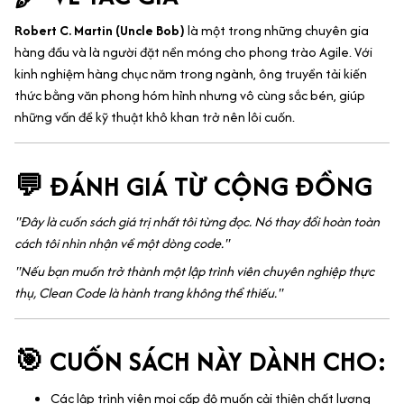
Robert C. Martin (Uncle Bob)
là một trong những chuyên gia
hàng đầu và là người đặt nền móng cho phong trào Agile. Với
kinh nghiệm hàng chục năm trong ngành, ông truyền tải kiến
thức bằng văn phong hóm hỉnh nhưng vô cùng sắc bén, giúp
những vấn đề kỹ thuật khô khan trở nên lôi cuốn.
💬 ĐÁNH GIÁ TỪ CỘNG ĐỒNG
"Đây là cuốn sách giá trị nhất tôi từng đọc. Nó thay đổi hoàn toàn
cách tôi nhìn nhận về một dòng code."
"Nếu bạn muốn trở thành một lập trình viên chuyên nghiệp thực
thụ, Clean Code là hành trang không thể thiếu."
🎯 CUỐN SÁCH NÀY DÀNH CHO:
Các lập trình viên mọi cấp độ muốn cải thiện chất lượng