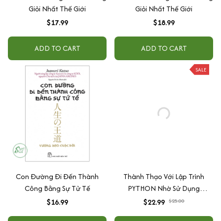
Giỏi Nhất Thế Giới
Giỏi Nhất Thế Giới
$17.99
$18.99
ADD TO CART
ADD TO CART
SALE
Con Đường Đi Đến Thành
Thành Thạo Với Lập Trình
Công Bằng Sự Tử Tế
PYTHON Nhờ Sử Dụng
CHATGPT Như Thế Nào
$16.99
$22.99
$25.00