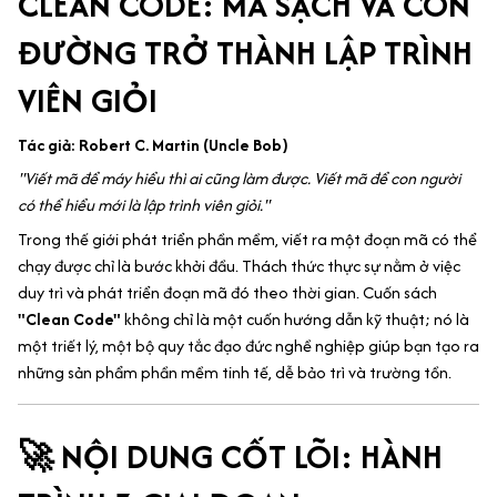
CLEAN CODE: MÃ SẠCH VÀ CON
ĐƯỜNG TRỞ THÀNH LẬP TRÌNH
VIÊN GIỎI
Tác giả: Robert C. Martin (Uncle Bob)
"Viết mã để máy hiểu thì ai cũng làm được. Viết mã để con người
có thể hiểu mới là lập trình viên giỏi."
Trong thế giới phát triển phần mềm, viết ra một đoạn mã có thể
chạy được chỉ là bước khởi đầu. Thách thức thực sự nằm ở việc
duy trì và phát triển đoạn mã đó theo thời gian. Cuốn sách
"Clean Code"
không chỉ là một cuốn hướng dẫn kỹ thuật; nó là
một triết lý, một bộ quy tắc đạo đức nghề nghiệp giúp bạn tạo ra
những sản phẩm phần mềm tinh tế, dễ bảo trì và trường tồn.
🚀 NỘI DUNG CỐT LÕI: HÀNH