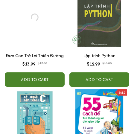
Đưa Con Trở Lại Thiên Đường
Lập trình Python
$13.99
$17.00
$12.99
$16.00
ADD TO CART
ADD TO CART
SALE