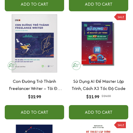
ADD TO CART
ADD TO CART
SALE
Con Đường Trở Thành
Sử Dụng AI Để Master Lập
Freelancer Writer – Tôi Đã
Trình, Cách X3 Tốc Độ Code
Kiếm 800.000.000 Một Năm Từ
$22.99
$21.99
$24.00
Việc Viết Lách Như Thế Nào?
ADD TO CART
ADD TO CART
SALE