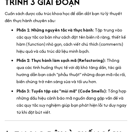
TRÌNH 3 GIAI ĐOẠN
Cuốn sách được cấu trúc khoa học để dẫn dắt bạn từ lý thuyết
đến thực hành chuyên sâu:
Phần 1: Những nguyên tắc và thực hành:
Tập trung vào
các quy tắc cơ bản như cách đặt tên biến rõ ràng, thiết kế
hàm (function) nhỏ gọn, cách viết chú thích (comments)
hiệu quả và cấu trúc dữ liệu minh bạch.
Phần 2: Thực hành làm sạch mã (Refactoring):
Thông
qua các tình huống thực tế với độ khó tăng dần, tác giả
hướng dẫn bạn cách "phẫu thuật" những đoạn mã rắc rối,
biến chúng trở nên sáng sủa và tối ưu hơn.
Phần 3: Tuyển tập các "mùi mã" (Code Smells):
Tổng hợp
những dấu hiệu cảnh báo mã nguồn đang gặp vấn đề và
các quy tắc suy nghiệm giúp bạn phát hiện lỗi tư duy ngay
từ khi đặt bút viết.