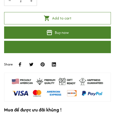
Add to cart
Buy now
Share
Mua để được ưu đãi khủng !