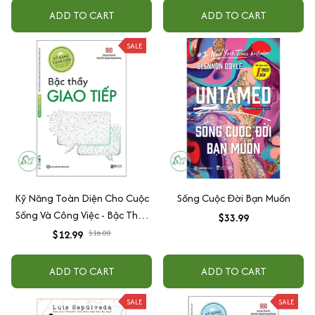
ADD TO CART
ADD TO CART
SALE
Kỹ Năng Toàn Diện Cho Cuộc
Sống Cuộc Đời Bạn Muốn
Sống Và Công Việc - Bậc Thầy
$33.99
Giao Tiếp
$12.99
$16.00
ADD TO CART
ADD TO CART
SALE
SALE