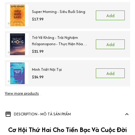
Super Morning - Siêu Buổi Sáng
Add
$17.99
Trở Về Không - Trải Nghiệm
Ho'oponopono - Thực Hiện Hóa
Add
Những Phép Màu Trong Cuộc Sống
$21.99
Minh Triết Nội Tại
Add
$24.99
View more products
DESCRIPTION - MÔ TẢ SẢN PHẨM
Cơ Hội Thứ Hai Cho Tiền Bạc Và Cuộc Đời