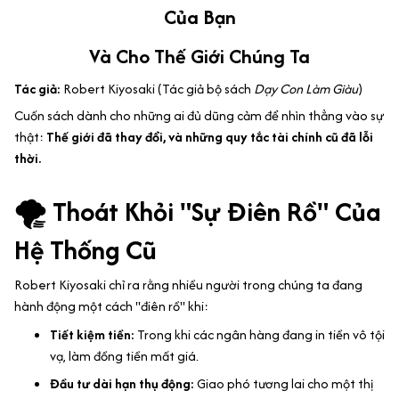
Của Bạn
Và Cho Thế Giới Chúng Ta
Tác giả:
Robert Kiyosaki (Tác giả bộ sách
Dạy Con Làm Giàu
)
Cuốn sách dành cho những ai đủ dũng cảm để nhìn thẳng vào sự
thật:
Thế giới đã thay đổi, và những quy tắc tài chính cũ đã lỗi
thời.
🌪️ Thoát Khỏi "Sự Điên Rồ" Của
Hệ Thống Cũ
Robert Kiyosaki chỉ ra rằng nhiều người trong chúng ta đang
hành động một cách "điên rồ" khi:
Tiết kiệm tiền:
Trong khi các ngân hàng đang in tiền vô tội
vạ, làm đồng tiền mất giá.
Đầu tư dài hạn thụ động:
Giao phó tương lai cho một thị