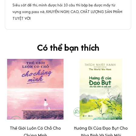
Siêu sát đề thi, mình được hỏi 10 câu thì bập bẹ được mấy từ
vựng xong pass nè, KHUYẾN NGHỊ CAO, CHẤT LƯỢNG SẢN PHẨM
TUYỆT VỜI
Có thể bạn thích
Thế Giới Luôn Có Chỗ Cho
Hướng Đi Của Đạo Bụt Cho
Chúng Mình
Hòa Bình Và Sinh Môi