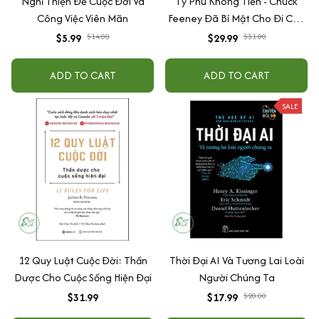
Nghĩ Thiện Để Cuộc Đời Và
Tỷ Phú Không Tiền - Chuck
Công Việc Viên Mãn
Feeney Đã Bí Mật Cho Đi Của
Cải Như Thế Nào
$5.99
$14.00
$29.99
$31.00
ADD TO CART
ADD TO CART
SALE
12 Quy Luật Cuộc Đời: Thần
Thời Đại AI Và Tương Lai Loài
Dược Cho Cuộc Sống Hiện Đại
Người Chúng Ta
$31.99
$17.99
$20.00