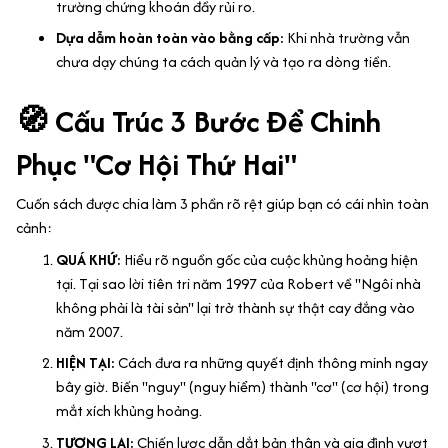
trường chứng khoán đầy rủi ro.
Dựa dẫm hoàn toàn vào bằng cấp:
Khi nhà trường vẫn
chưa dạy chúng ta cách quản lý và tạo ra dòng tiền.
🧭 Cấu Trúc 3 Bước Để Chinh
Phục "Cơ Hội Thứ Hai"
Cuốn sách được chia làm 3 phần rõ rệt giúp bạn có cái nhìn toàn
cảnh:
QUÁ KHỨ:
Hiểu rõ nguồn gốc của cuộc khủng hoảng hiện
tại. Tại sao lời tiên tri năm 1997 của Robert về "Ngôi nhà
không phải là tài sản" lại trở thành sự thật cay đắng vào
năm 2007.
HIỆN TẠI:
Cách đưa ra những quyết định thông minh ngay
bây giờ. Biến "nguy" (nguy hiểm) thành "cơ" (cơ hội) trong
mắt xích khủng hoảng.
TƯƠNG LAI:
Chiến lược dẫn dắt bản thân và gia đình vượt