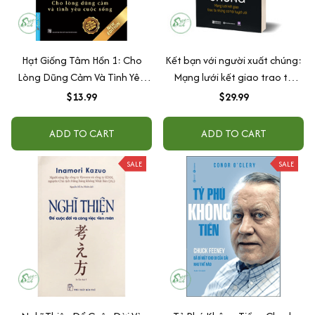
Hạt Giống Tâm Hồn 1: Cho
Kết bạn với người xuất chúng:
Lòng Dũng Cảm Và Tình Yêu
Mạng lưới kết giao trao ta
Cuộc Sống
những cơ hội tuyệt vời
$13.99
$29.99
ADD TO CART
ADD TO CART
SALE
SALE