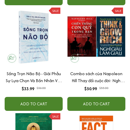
SALE
SALE
Sống Trọn Não Bộ - Giải Phẫu
Combo sách của Napoleon
Sự Lựa Chọn Và Bốn Nhân Vật
Hill Thay đổi cuộc đời: Nghĩ
Thúc Đẩy Cuộc Đời Chúng Ta
Giàu Và Làm Giàu + Chiến
$33.99
$36.00
$50.99
$55.00
Thắng Con Quỷ Trong Bạn
ADD TO CART
ADD TO CART
SALE