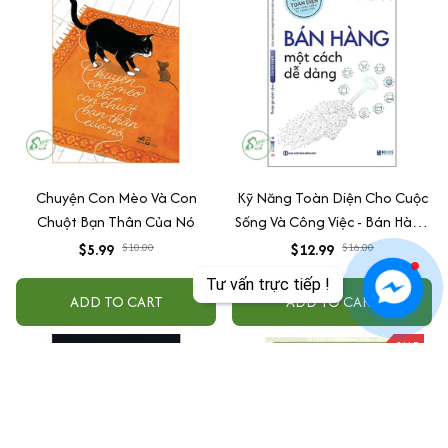
Chuyện Con Mèo Và Con
Kỹ Năng Toàn Diện Cho Cuộc
Chuột Bạn Thân Của Nó
Sống Và Công Việc - Bán Hàng
Một Cách Dễ Dàng
$5.99
$10.00
$12.99
$16.00
Tư vấn trực tiếp !
ADD TO CART
ADD TO CART
SALE