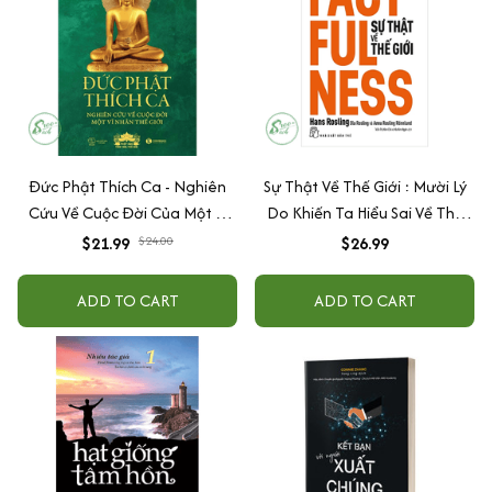
Đức Phật Thích Ca - Nghiên
Sự Thật Về Thế Giới : Mười Lý
Cứu Về Cuộc Đời Của Một Vĩ
Do Khiến Ta Hiểu Sai Về Thế
Nhân Thế Giới
Giới - Và Vì Sao Thế Gian Này
$21.99
$24.00
$26.99
Tốt Hơn Ta Tưởng
ADD TO CART
ADD TO CART