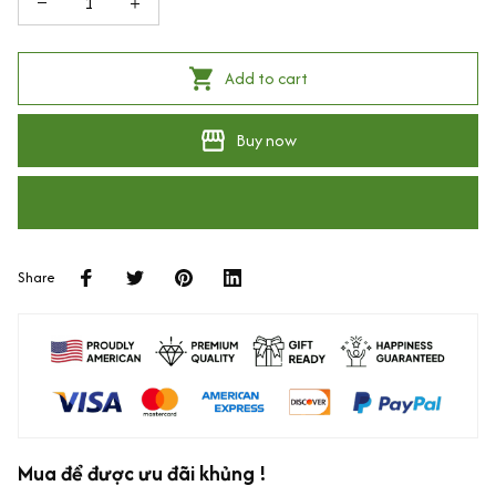
Add to cart
Buy now
Share
Mua để được ưu đãi khủng !