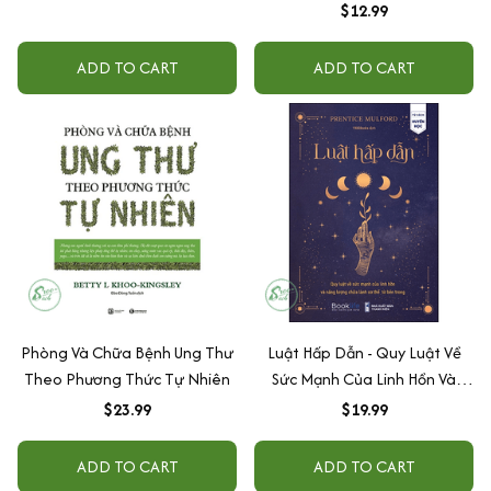
Hoàn Thiện Cuộc Đời
$12.99
ADD TO CART
ADD TO CART
Phòng Và Chữa Bệnh Ung Thư
Luật Hấp Dẫn - Quy Luật Về
Theo Phương Thức Tự Nhiên
Sức Mạnh Của Linh Hồn Và
Năng Lượng Chữa Lành Cơ
$23.99
$19.99
Thể Từ Bên Trong
ADD TO CART
ADD TO CART