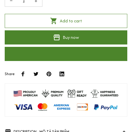
Add to cart
Buy now
Share
DESCRIPTION - MÔ TẢ SẢN PHẨM