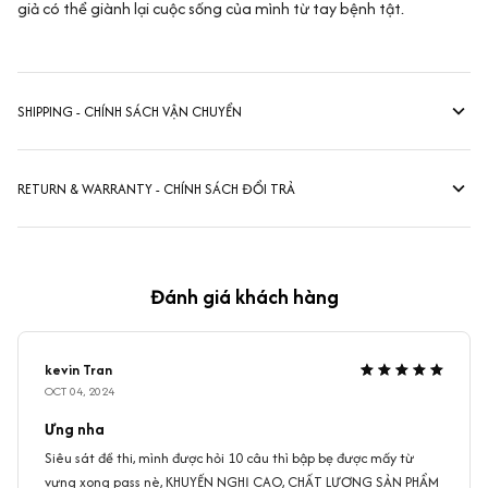
giả có thể giành lại cuộc sống của mình từ tay bệnh tật.
SHIPPING - CHÍNH SÁCH VẬN CHUYỂN
RETURN & WARRANTY - CHÍNH SÁCH ĐỔI TRẢ
Đánh giá khách hàng
kevin Tran
OCT 04, 2024
Ưng nha
Siêu sát đề thi, mình được hỏi 10 câu thì bập bẹ được mấy từ
vựng xong pass nè, KHUYẾN NGHỊ CAO, CHẤT LƯỢNG SẢN PHẨM