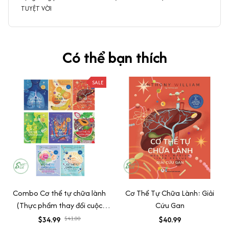
TUYỆT VỜI
Có thể bạn thích
SALE
Combo Cơ thể tự chữa lành
Cơ Thể Tự Chữa Lành: Giải
(Thực phẩm thay đổi cuộc
Cứu Gan
sống+Thanh Lọc Để Phục
$34.99
$41.00
$40.99