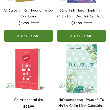
Chữa Lành Tổn Thương, Tự Do
Sống Tỉnh Thức - Hành Trình
Tận Hưởng
Chữa Lành Đứa Trẻ Bên Trong
Bạn
$19.99
$22.00
$16.99
$19.00
ADD TO CART
ADD TO CART
Chữa lành trái tim
Ho’oponopono - Phục Hồi Tự
Nhiên, Chữa Lành Cuộc Sống,
$28.99