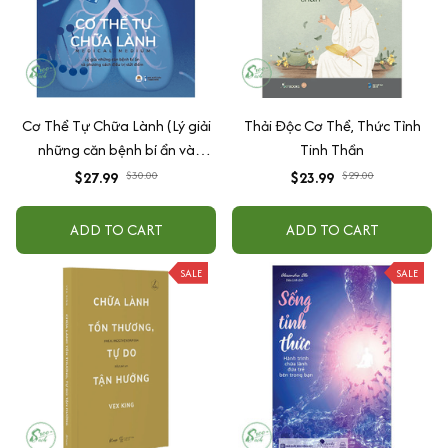
Cơ Thể Tự Chữa Lành (Lý giải
Thải Độc Cơ Thể, Thức Tỉnh
những căn bệnh bí ẩn và
Tinh Thần
phương cách điều trị dứt điểm)
$27.99
$30.00
$23.99
$29.00
ADD TO CART
ADD TO CART
SALE
SALE