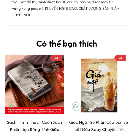
Siêu sát đề thi, mình được hỏi 10 câu thì bập bẹ được mấy từ
vựng xong pass nè, KHUYẾN NGHỊ CAO, CHẤT LƯỢNG SẢN PHẨM
TUYỆT VỜI
Có thể bạn thích
SALE
SALE
Sách - Tỉnh Thức - Cuốn Sách
Giác Ngộ - Số Phận Của Bạn Sẽ
Khiến Bạn Bừng Tỉnh Giữa
Bắt Đầu Xoay Chuyển Từ