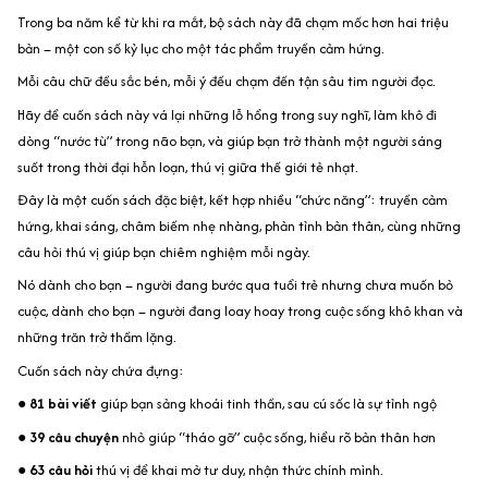
Trong ba năm kể từ khi ra mắt, bộ sách này đã chạm mốc hơn hai triệu
bản – một con số kỷ lục cho một tác phẩm truyền cảm hứng.
Mỗi câu chữ đều sắc bén, mỗi ý đều chạm đến tận sâu tim người đọc.
Hãy để cuốn sách này vá lại những lỗ hổng trong suy nghĩ, làm khô đi
dòng “nước tù” trong não bạn, và giúp bạn trở thành một người sáng
suốt trong thời đại hỗn loạn, thú vị giữa thế giới tẻ nhạt.
Đây là một cuốn sách đặc biệt, kết hợp nhiều “chức năng”: truyền cảm
hứng, khai sáng, châm biếm nhẹ nhàng, phản tỉnh bản thân, cùng những
câu hỏi thú vị giúp bạn chiêm nghiệm mỗi ngày.
Nó dành cho bạn – người đang bước qua tuổi trẻ nhưng chưa muốn bỏ
cuộc, dành cho bạn – người đang loay hoay trong cuộc sống khô khan và
những trăn trở thầm lặng.
Cuốn sách này chứa đựng:
●
81 bài viết
giúp bạn sảng khoái tinh thần, sau cú sốc là sự tỉnh ngộ
●
39 câu chuyện
nhỏ giúp “tháo gỡ” cuộc sống, hiểu rõ bản thân hơn
●
63 câu hỏi
thú vị để khai mở tư duy, nhận thức chính mình.