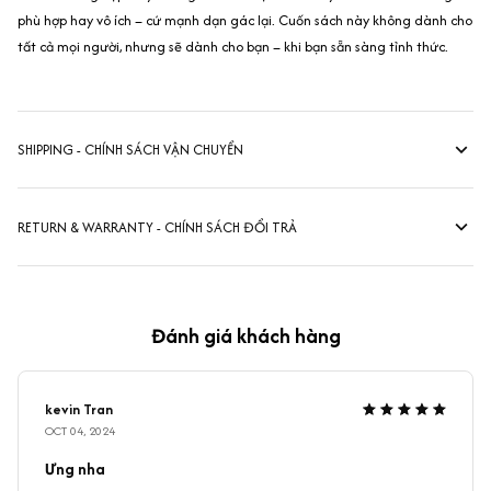
phù hợp hay vô ích – cứ mạnh dạn gác lại. Cuốn sách này không dành cho
tất cả mọi người, nhưng sẽ dành cho bạn – khi bạn sẵn sàng tỉnh thức.
SHIPPING - CHÍNH SÁCH VẬN CHUYỂN
RETURN & WARRANTY - CHÍNH SÁCH ĐỔI TRẢ
Đánh giá khách hàng
kevin Tran
OCT 04, 2024
Ưng nha