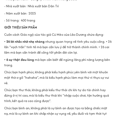
- Nhà xuất bản: Nhà xuất bản Dân Trí
- Năm xuất bản: 2025
- Số trang: 400 trang
GIỚI THIỆU SẢN PHẨM
Cuốn sách Giác ngộ của tác giả Cú Mèo của Lão Dương chứa đựng:
•
26 lời nhắc nhở nhẹ nhàng
nhưng quan trọng về tình yêu cuộc sống. • 26
lần “vạch trần” tinh tế mà bạn cần lưu ý để trở thành chính mình. • 26 sai
lầm mà bạn cần tránh để sống tốt phần đời còn lại.
•
6 sự thật đau lòng
mà bạn cần biết để ngừng lãng phí năng lượng bên
trong.
Chúc bạn hạnh phúc, không phải kiểu hạnh phúc yên bình với một khuôn
mặt thờ ơ gõ “hahaha”, mà là kiểu hạnh phúc làm mọi thứ vì thực sự vui
vẻ.
Chúc bạn thư thái, không phải kiểu thư thái chi khi tự do tài chính hay
đứng ở vị trí cao, mà là kiểu thư thái khi “nhập cuộc chơi, tận hưởng quá
trình, kết quả ra sao cũng được”.
Chúc bạn bình an, không phải là sự bình an được tạo ra bằng chiếc mặt
nạ, mà là sự bình an khi chấp nhận sự vụng về, yếu đuối và tạm thời tụt