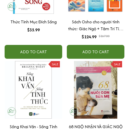
Thức Tỉnh Mục Đích Sống
Sách Osho cho người tỉnh
thức: Giác Ngộ + Tâm Trí Tỉnh
$35.99
Thức + Cuộc hành Hương Nội
$124.99
$167.00
tại + Chính Trực + Can Trường
+ Tự Tôn
ADD TO CART
ADD TO CART
SALE
SALE
Sống Khai Vấn - Sống Tỉnh
68 NGỘ NHẬN VÀ GIÁC NGỘ