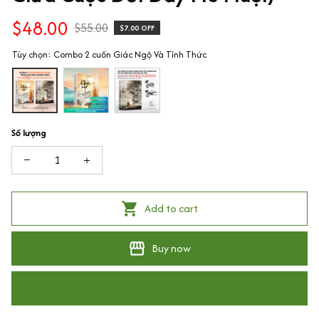
$48.00
$55.00
$7.00 OFF
Tùy chọn: Combo 2 cuốn Giác Ngộ Và Tỉnh Thức
Số lượng
Add to cart
Buy now