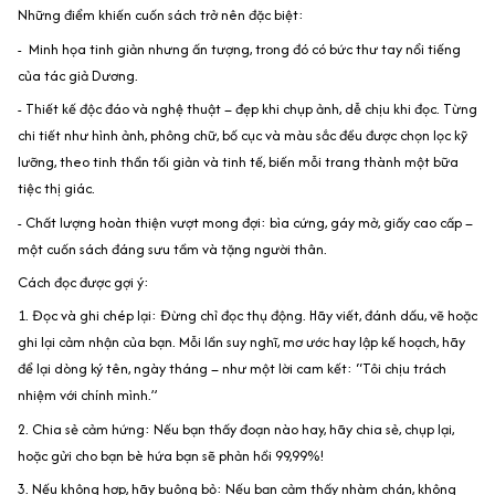
Những điểm khiến cuốn sách trở nên đặc biệt:
- Minh họa tinh giản nhưng ấn tượng, trong đó có bức thư tay nổi tiếng
của tác giả Dương.
- Thiết kế độc đáo và nghệ thuật – đẹp khi chụp ảnh, dễ chịu khi đọc. Từng
chi tiết như hình ảnh, phông chữ, bố cục và màu sắc đều được chọn lọc kỹ
lưỡng, theo tinh thần tối giản và tinh tế, biến mỗi trang thành một bữa
tiệc thị giác.
- Chất lượng hoàn thiện vượt mong đợi: bìa cứng, gáy mở, giấy cao cấp –
một cuốn sách đáng sưu tầm và tặng người thân.
Cách đọc được gợi ý:
1. Đọc và ghi chép lại: Đừng chỉ đọc thụ động. Hãy viết, đánh dấu, vẽ hoặc
ghi lại cảm nhận của bạn. Mỗi lần suy nghĩ, mơ ước hay lập kế hoạch, hãy
để lại dòng ký tên, ngày tháng – như một lời cam kết: “Tôi chịu trách
nhiệm với chính mình.”
2. Chia sẻ cảm hứng: Nếu bạn thấy đoạn nào hay, hãy chia sẻ, chụp lại,
hoặc gửi cho bạn bè hứa bạn sẽ phản hồi 99,99%!
3. Nếu không hợp, hãy buông bỏ: Nếu bạn cảm thấy nhàm chán, không