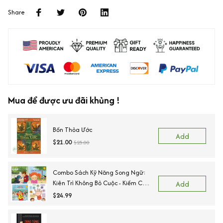
Share
Mua để được ưu đãi khủng !
Bốn Thỏa Ước
Add
$21.00
$25.00
Combo Sách Kỹ Năng Song Ngữ:
Kiên Trì Không Bỏ Cuộc - Kiềm Chế
Add
Cơn Tức Giận - Ngõ Lời Khi Cần
$24.99
Giúp - Sẵn Sàng Để Đến Trường.