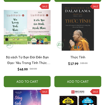
SALE
SALE
Bộ sách Từ Bạn Đời Đến Bạn
Thức Tỉnh
Đạo: Yêu Trong Tỉnh Thức,
$17.99
$20.00
Kiến Tạo Gia Đình Hạnh Phúc -
$48.99
$60.00
Tuệ An
ADD TO CART
ADD TO CART
SALE
SALE