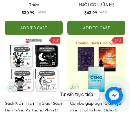
Thức
NUÔI CON SỮA MẸ
$30.99
$35.00
$43.99
$44.00
ADD TO CART
ADD TO CART
SALE
SALE
Sách Kích Thích Thị Giác - Sách
Combo giúp bạn “Giác ngộ”
Đen Trắng Và Tương Phản Cho
sống ý nghĩa hơn: Osho Giác
Bé 0 -3 Tuổi - Combo 4 Cuốn -
Ngộ + Nhà Giả Kim + Hành
$32.99
$45.00
$61.99
$75.00
Đinh Tị Books
Trình Về Phương Nam