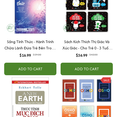
Sống Tỉnh Thức - Hành Trình
Sách Kích Thích Thị Giác Và
Chữa Lành Đứa Trẻ Bên Trong
Xúc Giác - Cho Trẻ 0 - 3 Tuổi -
Bạn
Combo 4 Cuốn - Đinh Tị Books
$16.99
$19.00
$36.99
$42.00
ADD TO CART
ADD TO CART
SALE