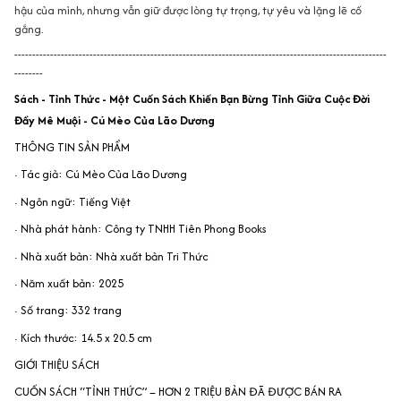
hậu của mình, nhưng vẫn giữ được lòng tự trọng, tự yêu và lặng lẽ cố
gắng.
--------------------------------------------------------------------------------------------------------
--------
Sách - Tỉnh Thức - Một Cuốn Sách Khiến Bạn Bừng Tỉnh Giữa Cuộc Đời
Đầy Mê Muội - Cú Mèo Của Lão Dương
THÔNG TIN SẢN PHẨM
· Tác giả: Cú Mèo Của Lão Dương
· Ngôn ngữ: Tiếng Việt
· Nhà phát hành: Công ty TNHH Tiên Phong Books
· Nhà xuất bản: Nhà xuất bản Tri Thức
· Năm xuất bản: 2025
· Số trang: 332 trang
· Kích thước: 14.5 x 20.5 cm
GIỚI THIỆU SÁCH
CUỐN SÁCH “TỈNH THỨC” – HƠN 2 TRIỆU BẢN ĐÃ ĐƯỢC BÁN RA