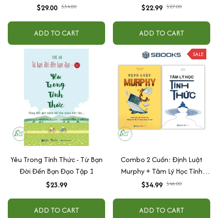
Cuộc Đời Đầy Mê Muội - Cú
Cuốn Sách Này
$29.00
$34.00
$22.99
$27.00
Mèo Của Lão Dương
ADD TO CART
ADD TO CART
SALE
Yêu Trong Tỉnh Thức - Từ Bạn
Combo 2 Cuốn: Định Luật
Đời Đến Bạn Đạo Tập 1
Murphy + Tâm Lý Học Tỉnh
Thức (Sbook)
$23.99
$34.99
$46.00
ADD TO CART
ADD TO CART