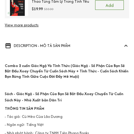
Thao Túng Tâm Lý Trong Tình Yêu
Add
$19.99
$33.00
View more products
DESCRIPTION - MÔ TẢ SẢN PHẨM
Combo 2 cuốn Giác Ngộ Và Tỉnh Thức (Giác Ngộ - Số Phận Của Bạn Sẽ
Bắt Đầu Xoay Chuyển Từ Cuốn Sách Này + Tỉnh Thức - Cuốn Sách Khiến
Bạn Bừng Tỉnh Giữa Cuộc Đời Đầy Mê Muội)
Sách - Giác Ngộ - Số Phận Của Bạn Sẽ Bắt Đầu Xoay Chuyển Từ Cuốn
Sách Này - Nhà Xuất bản Dân Trí
THÔNG TIN SẢN PHẨM
- Tác giả: Cú Mèo Của Lão Dương
- Ngôn ngữ: Tiếng Việt
- Nhà phát hành: Công ty TNHH Tiên Phong Books