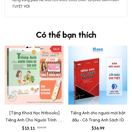
TUYỆT VỜI
Có thể bạn thích
SALE
[Tặng Khoá Học Hitbooks]
Tiếng Anh cho người mới bắt
Tiếng Anh Cho Người Trình Độ
đầu - Cô Trang Anh Sách ID
Căn Bản
$15.11
$24.00
$36.99