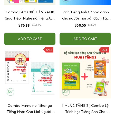
Combo LÀM CHỦ TIẾNG ANH
Sách Tiếng Anh Y Khoa dành
Giao Tiếp: Nghe nói tiếng Anh
cho người mới bắt đầu - Tác
căn bản + Tự học tiếng Anh
giả BS. Đỗ Trung Kiên
$78.99
$105.00
$30.00
$58.00
cấp tốc cho người mới bắt đầu
+ 30 giây nói tiếng Anh như gió
ADD TO CART
ADD TO CART
+ Tự học 2000 từ vựng tiếng
Anh theo chủ đề + Tôi muốn
SALE
SALE
giỏi tiếng Anh nhưng tôi không
muốn chăm chỉ
Combo Minna no Nihongo
[ MUA 1 TẶNG 2 ] Combo Lộ
Tiếng Nhật Cho Mọi Người -
Trình Học Tiếng Anh Cho