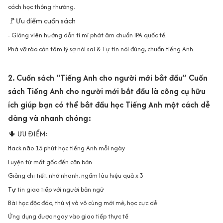
cách học thông thường.
🚩Ưu điểm cuốn sách
- Giảng viên hướng dẫn tỉ mỉ phát âm chuẩn IPA quốc tế.
Phá vỡ rào cản tâm lý sợ nói sai & Tự tin nói đúng, chuẩn tiếng Anh.
2. Cuốn sách “Tiếng Anh cho người mới bắt đầu” Cuốn
sách Tiếng Anh cho người mới bắt đầu là công cụ hữu
ích giúp bạn có thể bắt đầu học Tiếng Anh một cách dễ
dàng và nhanh chóng:
🌵 ƯU ĐIỂM:
Hack não 15 phút học tiếng Anh mỗi ngày
Luyện từ mất gốc đến căn bản
Giảng chi tiết, nhớ nhanh, ngấm lâu hiệu quả x 3
Tự tin giao tiếp với người bản ngữ
Bài học độc đáo, thú vị và vô cùng mới mẻ, học cực dễ
Ứng dụng được ngay vào giao tiếp thực tế