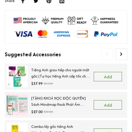
Share
Suggested Accessories
Tiếng Anh giao tiếp cho người mất
gốc (Tự học tiếng Anh cấp tốc cho
Add
người mới bắt đầu+Tự học nghe
$57.99
$61.00
nói tiếng Anh căn bản+Mindmap
Vocabulary)
[TẶNG KHOÁ HỌC ĐỘC QUYỀN]
Sách Mindmap Hack Phát Âm
Add
Tiếng Anh Cho Người Mới Bắt Đầu,
$27.00
$50.00
Lộ Trình 55 Ngày Chinh Phục IPA
Combo lấy gốc tiếng Anh