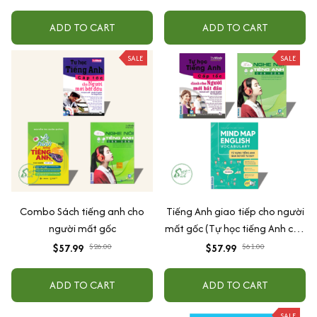
ADD TO CART
ADD TO CART
SALE
SALE
Combo Sách tiếng anh cho
Tiếng Anh giao tiếp cho người
người mất gốc
mất gốc (Tự học tiếng Anh cấp
tốc cho người mới bắt đầu+Tự
$57.99
$26.00
$57.99
$61.00
học nghe nói tiếng Anh căn
bản+Mindmap Vocabulary)
ADD TO CART
ADD TO CART
SALE