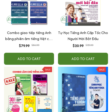
Combo giao tiếp tiếng Anh
Tự Học Tiếng Anh Cấp Tốc Cho
bằng phiên âm tiếng Việt cho
Người Mới Bắt Đầu
người mất gốc (Bình dân học
$79.99
$86.00
$20.99
$25.00
vụ tiếng Anh tập 1 + tập 2 + Tự
học tiếng anh cấp tốc dành
ADD TO CART
ADD TO CART
cho người mới bắt đầu)
SALE
SALE