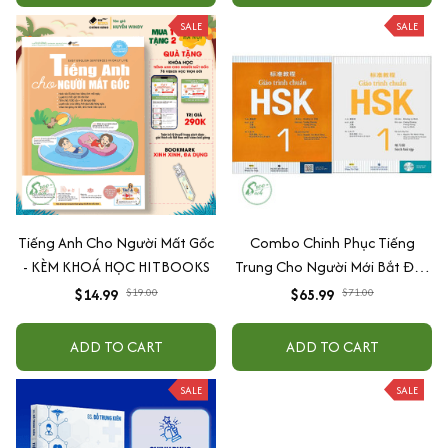
Tiếng Anh Như Người Bản Xứ)
SALE
SALE
Tiếng Anh Cho Người Mất Gốc
Combo Chinh Phục Tiếng
- KÈM KHOÁ HỌC HITBOOKS
Trung Cho Người Mới Bắt Đầu
- Combo Sách Giáo Trình
$14.99
$19.00
$65.99
$71.00
Chuẩn HSK 1 - Sách Bài Học Và
Bài Tập (Bộ 2 Cuốn) + Tự học
ADD TO CART
ADD TO CART
phát âm Tiếng Trung cho
người mới bắt đầu
SALE
SALE