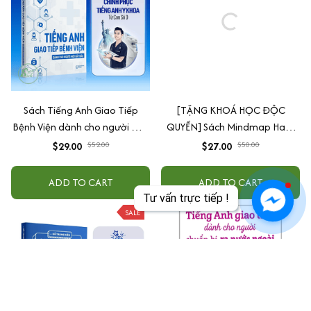
Sách Tiếng Anh Giao Tiếp
[TẶNG KHOÁ HỌC ĐỘC
Bệnh Viện dành cho người mới
QUYỀN] Sách Mindmap Hack
bắt đầu - Tác giả BS. Đỗ Trung
Phát Âm Tiếng Anh Cho Người
$29.00
$52.00
$27.00
$50.00
Kiên
Mới Bắt Đầu, Lộ Trình 55 Ngày
Chinh Phục IPA
ADD TO CART
ADD TO CART
Tư vấn trực tiếp !
SALE