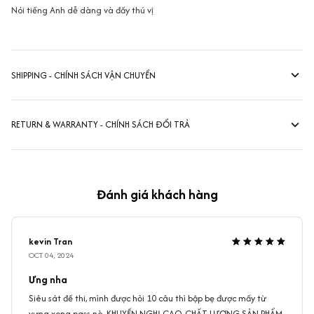
Nói tiếng Anh dễ dàng và đầy thú vị
SHIPPING - CHÍNH SÁCH VẬN CHUYỂN
RETURN & WARRANTY - CHÍNH SÁCH ĐỔI TRẢ
Đánh giá khách hàng
kevin Tran
OCT 04, 2024
Ưng nha
Siêu sát đề thi, mình được hỏi 10 câu thì bập bẹ được mấy từ
vựng xong pass nè, KHUYẾN NGHỊ CAO, CHẤT LƯỢNG SẢN PHẨM