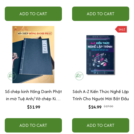
Hối, Sám OGTC
Dược sư, Vu lan
ADD TO CART
ADD TO CART
SALE
Sổ chép kinh Hồng Danh Phật
Sách A-Z Kiến Thức Nghề Lập
in mờ Tuệ Anh/ Vở chép Kinh
Trình Cho Người Mới Bắt Đầu
giấy cổ (Tặng kèm Hộp đựng
$31.99
$24.99
$27.00
Kinh)
ADD TO CART
ADD TO CART