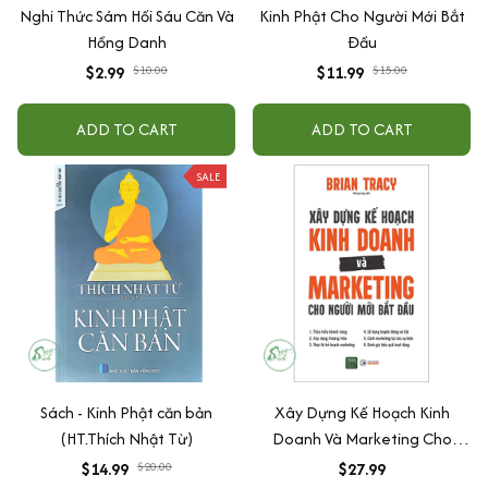
Nghi Thức Sám Hối Sáu Căn Và
Kinh Phật Cho Người Mới Bắt
Hồng Danh
Đầu
$2.99
$10.00
$11.99
$15.00
ADD TO CART
ADD TO CART
SALE
Sách - Kinh Phật căn bản
Xây Dựng Kế Hoạch Kinh
(HT.Thích Nhật Từ)
Doanh Và Marketing Cho
Người Mới Bắt Đầu
$14.99
$20.00
$27.99