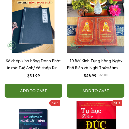
Sổ chép kinh Hồng Danh Phật
10 Bài Kinh Tụng Hàng Ngày
in mờ Tuệ Anh/ Vở chép Kinh
Phổ Biến và Nghi Thức Sám Hối
giấy cổ (Tặng kèm Hộp đựng
- Kèm Vòng, 84 Câu Chú Đại Bi,
$31.99
$48.99
$53.00
Kinh)
KCN, Sám Hối Thai Nhi
ADD TO CART
ADD TO CART
SALE
SALE