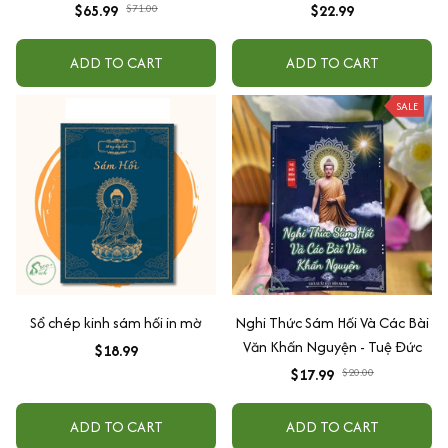
- Combo Sách Giáo Trình
$65.99
$71.00
$22.99
Chuẩn HSK 1 - Sách Bài Học Và
Bài Tập (Bộ 2 Cuốn) + Tự học
ADD TO CART
ADD TO CART
phát âm Tiếng Trung cho
người mới bắt đầu
SALE
Sổ chép kinh sám hối in mờ
Nghi Thức Sám Hối Và Các Bài
Văn Khấn Nguyện - Tuệ Đức
$18.99
$17.99
$20.00
ADD TO CART
ADD TO CART