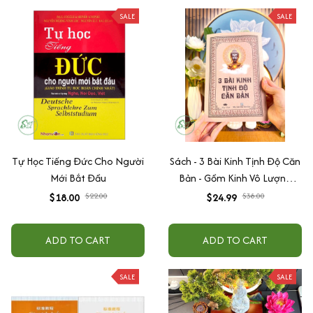
SALE
SALE
Tự Học Tiếng Đức Cho Người
Sách - 3 Bài Kinh Tịnh Độ Căn
Mới Bắt Đầu
Bản - Gồm Kinh Vô Lượng
Thọ, Kinh Quán Vô Lượng
$18.00
$22.00
$24.99
$38.00
Thọ, Kinh A Di Đà
ADD TO CART
ADD TO CART
SALE
SALE