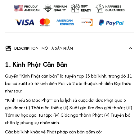
DESCRIPTION - MÔ TẢ SẢN PHẨM
1. Kinh Phật Căn Bản
Quyển “Kinh Phật căn bản” là tuyển tập 13 bài kinh, trong đó 11
bài có xuất xứ từ kinh điển Pali và 2 bài thuộc kinh điển Đại thừa
như sau:
“Kinh Tiểu Sử Đức Phật” ôn lại lịch sử cuộc đời đức Phật qua 5
giai đoạn: (i) Thời niên thiếu; (ii) Xuất gia tìm đạo giải thoát; (iii)
Tầm sư học đạo, tu tập; (iv) Giác ngộ thành Phật; (v) Truyền bá
chân lý, phụng sự nhân sinh.
Các bài kinh khác về Phật pháp căn bản gồm có: