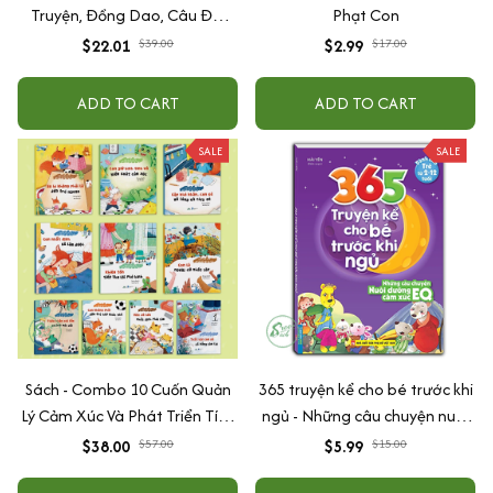
Truyện, Đồng Dao, Câu Đố,
Phạt Con
Tập Nói Tập Đọc Cho Bé 0-6
$22.01
$39.00
$2.99
$17.00
Tuổi - Combo 4 Quyển
ADD TO CART
ADD TO CART
SALE
SALE
Sách - Combo 10 Cuốn Quản
365 truyện kể cho bé trước khi
Lý Cảm Xúc Và Phát Triển Tính
ngủ - Những câu chuyện nuôi
Cách Cho Bé Từ 2 - 6 Tuổi
dưỡng cảm xúc EQ (2-12 tuổi)
$38.00
$57.00
$5.99
$15.00