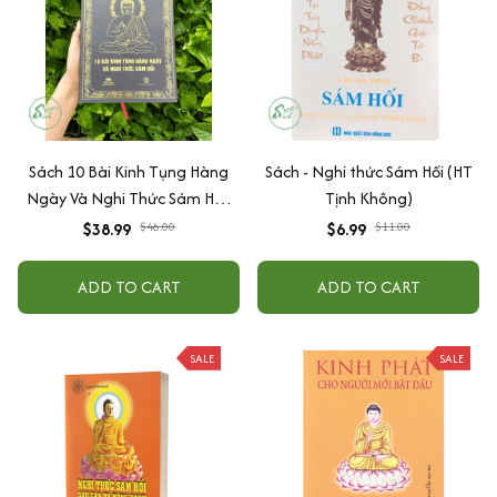
Sách 10 Bài Kinh Tụng Hàng
Sách - Nghi thức Sám Hối (HT
Ngày Và Nghi Thức Sám Hối-
Tịnh Không)
BÌA CỨNG - Tặng Bài Sám Hối,
$38.99
$46.00
$6.99
$11.00
Biết Ơn, Cầu Nguyện + Lá Bồ
Đề
ADD TO CART
ADD TO CART
SALE
SALE