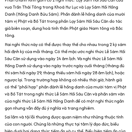
vua Trần Thái Tông trong Khoá Hư Lục và Lạy Sám Hối Hồng
Danh (Hồng Danh Bửu Sám). Phần đảnh lễ hồng danh của mười
tám vị Phật và Bồ Tát trong phần Lạy Sám Hối Sáu Căn do tác
giả biên soạn, dung hoà tinh thần Phật giáo Nam tông và Bắc
tông.
Hai nghi thức này có thể được thay thế cho nhau trong 2 kỳ sám
hối định kỳ của mỗi tháng. Có thể mặc ước nghi thức Lễ Sám Hối
Sáu Căn sử dụng vào ngày 14 âm lịch. Và nghi thức Lễ Sám Hối
Hồng Danh sử dụng vào ngày trước ngày cuối tháng (tháng đủ
thì sám hối ngày 29, tháng thiếu sám hối ngày 28 âm lịch), hoặc
ngược lại. Trong trường hợp không có nhiều thời giờ, hành giả
có thể “phối hợp” phần đảnh lễ hồng danh của mười tám vị Phật
và Bồ Tát trong nghi thức Lễ Sám Hối Sáu Căn và phần sám văn
của nghi thức Lễ Sám Hối Hồng Danh để có một nghi thức ngắn
gọn nhưng vẫn đầy đủ ý nghĩa và trang nghiêm.
Sai lầm và tội lỗi thường được quan niệm như những thuộc tính
của con người. Chúng là những thực tại tâm lý đạo đức, biểu
hiện dưới hai dạng thức tiềm ẩn và cụ thể. Biểu hiện tiềm ẩn của