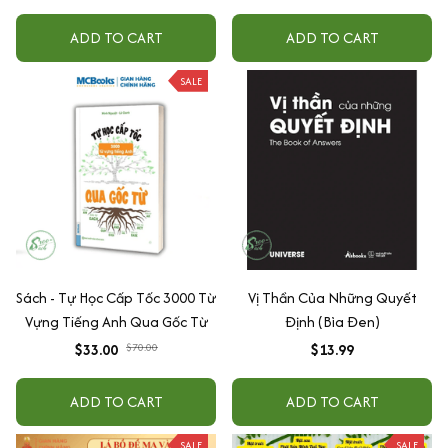
-3 Tuổi
Năng Trí Tuệ Cho Bé (3-6 Tuổi)
ADD TO CART
ADD TO CART
SALE
Sách - Tự Học Cấp Tốc 3000 Từ
Vị Thần Của Những Quyết
Vựng Tiếng Anh Qua Gốc Từ
Định (Bìa Đen)
$33.00
$70.00
$13.99
ADD TO CART
ADD TO CART
SALE
SALE