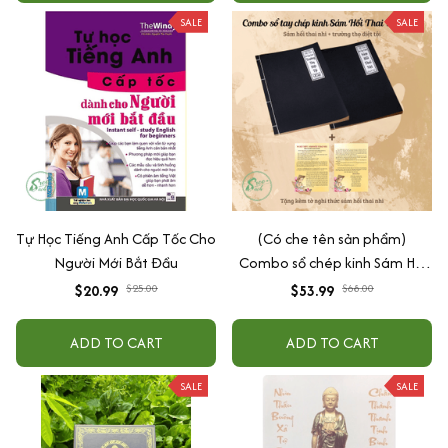
SALE
SALE
Tự Học Tiếng Anh Cấp Tốc Cho
(Có che tên sản phẩm)
Người Mới Bắt Đầu
Combo sổ chép kinh Sám Hối
Thai Nhi in mờ (Sổ chép kinh
$20.99
$25.00
$53.99
$68.00
Sám Hối Thai Nhi + Sổ chép
kinh Trường Thọ Diệt Tội) tặng
ADD TO CART
ADD TO CART
kèm tờ nghi thức sám hối thai
nhi - Tuệ Anh
SALE
SALE