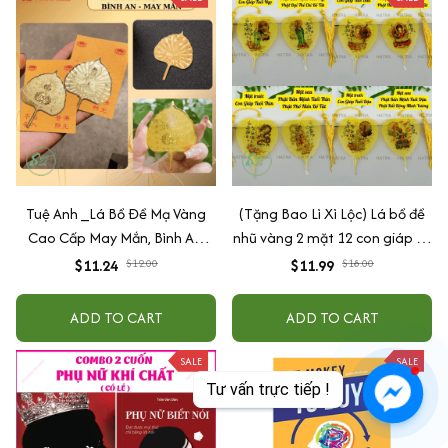
Tuệ Anh _Lá Bồ Đề Mạ Vàng
(Tặng Bao Lì Xì Lộc) Lá bồ đề
Cao Cấp May Mắn, Bình An,
nhũ vàng 2 mặt 12 con giáp và
Chiêu Tài Lộc
phật bản mệnh, để ốp lưng
$11.24
$12.00
$11.99
$18.00
điện thoại, treo xe ô tô đã khai
quang
ADD TO CART
ADD TO CART
SALE
SALE