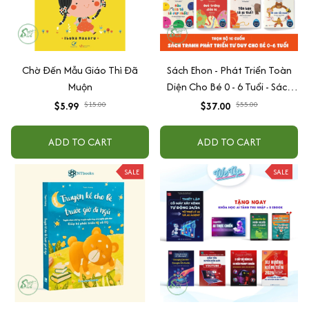
Chờ Đến Mẫu Giáo Thì Đã
Sách Ehon - Phát Triển Toàn
Muộn
Diện Cho Bé 0 - 6 Tuổi - Sách
Song Ngữ Việt - Anh
$5.99
$15.00
$37.00
$55.00
ADD TO CART
ADD TO CART
SALE
SALE