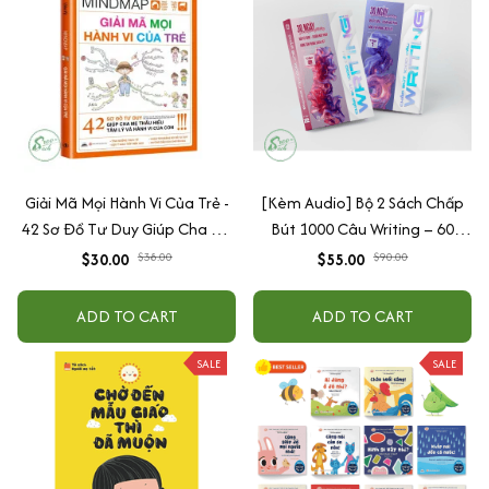
Giải Mã Mọi Hành Vi Của Trẻ -
[Kèm Audio] Bộ 2 Sách Chấp
42 Sơ Đồ Tư Duy Giúp Cha Mẹ
Bút 1000 Câu Writing – 60
Thấu Hiểu Tâm Lý Và Hành Vi
Ngày Gieo Trồng Tư Duy
$30.00
$38.00
$55.00
$90.00
Của Con
Writing- Cải Thiện Kỹ Năng Viết
ADD TO CART
ADD TO CART
SALE
SALE