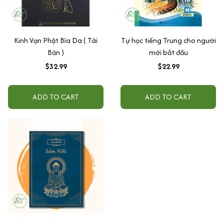
Kinh Vạn Phật Bìa Da ( Tái
Tự học tiếng Trung cho người
Bản )
mới bắt đầu
$32.99
$22.99
ADD TO CART
ADD TO CART