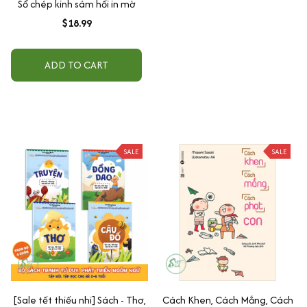
Sổ chép kinh sám hối in mờ
$18.99
ADD TO CART
SALE
SALE
[Sale tết thiếu nhi] Sách - Thơ,
Cách Khen, Cách Mắng, Cách