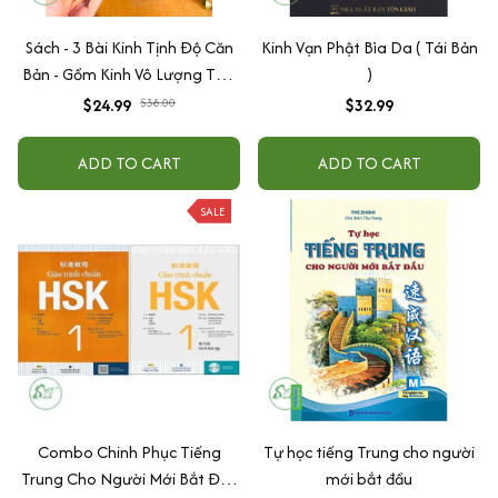
Sách - 3 Bài Kinh Tịnh Độ Căn
Kinh Vạn Phật Bìa Da ( Tái Bản
Bản - Gồm Kinh Vô Lượng Thọ,
)
Kinh Quán Vô Lượng Thọ, Kinh
$24.99
$38.00
$32.99
A Di Đà
ADD TO CART
ADD TO CART
SALE
Combo Chinh Phục Tiếng
Tự học tiếng Trung cho người
Trung Cho Người Mới Bắt Đầu
mới bắt đầu