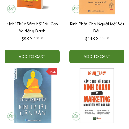
Nghi Thức Sám Hối Sáu Căn
Kinh Phật Cho Người Mới Bắt
Và Hồng Danh
Đầu
$2.99
$10.00
$11.99
$15.00
ADD TO CART
ADD TO CART
SALE