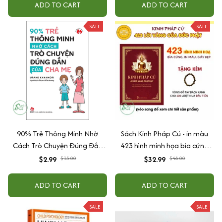
ADD TO CART
ADD TO CART
SALE
SALE
90% Trẻ Thông Minh Nhờ
Sách Kinh Pháp Cú - in màu
Cách Trò Chuyện Đúng Đắn
423 hình minh họa bìa cứng
Của Cha Mẹ
cao cấp + tặng kèm vòng tay
$2.99
$15.00
$32.99
$48.00
ADD TO CART
ADD TO CART
SALE
SALE