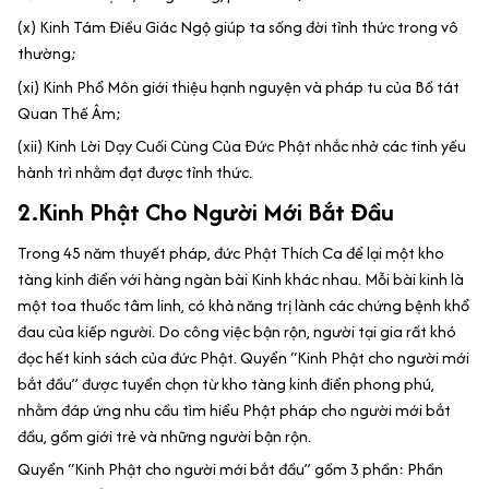
(x) Kinh Tám Điều Giác Ngộ giúp ta sống đời tỉnh thức trong vô
thường;
(xi) Kinh Phổ Môn giới thiệu hạnh nguyện và pháp tu của Bồ tát
Quan Thế Âm;
(xii) Kinh Lời Dạy Cuối Cùng Của Đức Phật nhắc nhở các tinh yếu
hành trì nhằm đạt được tỉnh thức.
2.Kinh Phật Cho Người Mới Bắt Đầu
Trong 45 năm thuyết pháp, đức Phật Thích Ca để lại một kho
tàng kinh điển với hàng ngàn bài Kinh khác nhau. Mỗi bài kinh là
một toa thuốc tâm linh, có khả năng trị lành các chứng bệnh khổ
đau của kiếp người. Do công việc bận rộn, người tại gia rất khó
đọc hết kinh sách của đức Phật. Quyển “Kinh Phật cho người mới
bắt đầu” được tuyển chọn từ kho tàng kinh điển phong phú,
nhằm đáp ứng nhu cầu tìm hiểu Phật pháp cho người mới bắt
đầu, gồm giới trẻ và những người bận rộn.
Quyển “Kinh Phật cho người mới bắt đầu” gồm 3 phần: Phần