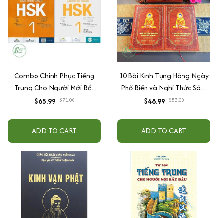
Combo Chinh Phục Tiếng
10 Bài Kinh Tụng Hàng Ngày
Trung Cho Người Mới Bắt
Phổ Biến và Nghi Thức Sám
Đầu - Combo Sách Giáo Trình
Hối - Kèm Vòng, 84 Câu Chú
$65.99
$71.00
$48.99
$53.00
Chuẩn HSK 1 - Sách Bài Học
Đại Bi, KCN, Sám Hối Thai Nhi
Và Bài Tập (Bộ 2 Cuốn) + Tự
ADD TO CART
ADD TO CART
học phát âm Tiếng Trung cho
người mới bắt đầu