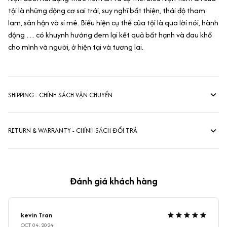
tội là những động cơ sai trái, suy nghĩ bất thiện, thái độ tham
lam, sân hận và si mê. Biểu hiện cụ thể của tội là qua lời nói, hành
động … có khuynh hướng đem lại kết quả bất hạnh và đau khổ
cho mình và người, ở hiện tại và tương lai.
SHIPPING - CHÍNH SÁCH VẬN CHUYỂN
RETURN & WARRANTY - CHÍNH SÁCH ĐỔI TRẢ
Đánh giá khách hàng
kevin Tran
OCT 04, 2024