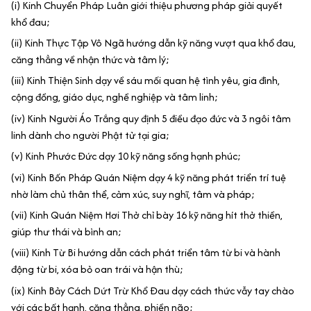
(i) Kinh Chuyển Pháp Luân giới thiệu phương pháp giải quyết
khổ đau;
(ii) Kinh Thực Tập Vô Ngã hướng dẫn kỹ năng vượt qua khổ đau,
căng thẳng về nhận thức và tâm lý;
(iii) Kinh Thiện Sinh dạy về sáu mối quan hệ tình yêu, gia đình,
cộng đồng, giáo dục, nghề nghiệp và tâm linh;
(iv) Kinh Người Áo Trắng quy định 5 điều đạo đức và 3 ngôi tâm
linh dành cho người Phật tử tại gia;
(v) Kinh Phước Đức dạy 10 kỹ năng sống hạnh phúc;
(vi) Kinh Bốn Pháp Quán Niệm dạy 4 kỹ năng phát triển trí tuệ
nhờ làm chủ thân thể, cảm xúc, suy nghĩ, tâm và pháp;
(vii) Kinh Quán Niệm Hơi Thở chỉ bày 16 kỹ năng hít thở thiền,
giúp thư thái và bình an;
(viii) Kinh Từ Bi hướng dẫn cách phát triển tâm từ bi và hành
động từ bi, xóa bỏ oan trái và hận thù;
(ix) Kinh Bảy Cách Dứt Trừ Khổ Đau dạy cách thức vẫy tay chào
với các bất hạnh, căng thẳng, phiền não;