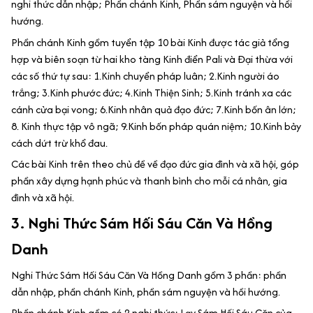
nghi thức dẫn nhập; Phần chánh Kinh, Phần sám nguyện và hồi
hướng.
Phần chánh Kinh gồm tuyển tập 10 bài Kinh được tác giả tổng
hợp và biên soạn từ hai kho tàng Kinh điển Pali và Đại thừa với
các số thứ tự sau: 1.Kinh chuyển pháp luân; 2.Kinh người áo
trắng; 3.Kinh phước đức; 4.Kinh Thiện Sinh; 5.Kinh tránh xa các
cánh cửa bại vong; 6.Kinh nhân quả đạo đức; 7.Kinh bốn ân lớn;
8. Kinh thực tập vô ngã; 9.Kinh bốn pháp quán niệm; 10.Kinh bảy
cách dứt trừ khổ đau.
Các bài Kinh trên theo chủ đề về đạo đức gia đình và xã hội, góp
phần xây dựng hạnh phúc và thanh bình cho mỗi cá nhân, gia
đình và xã hội.
3. Nghi Thức Sám Hối Sáu Căn Và Hồng
Danh
Nghi Thức Sám Hối Sáu Căn Và Hồng Danh gồm 3 phần: phần
dẫn nhập, phần chánh Kinh, phần sám nguyện và hồi hướng.
Phần chánh Kinh gồm có 2 nghi thức: Lạy Sám Hối Sáu Căn của