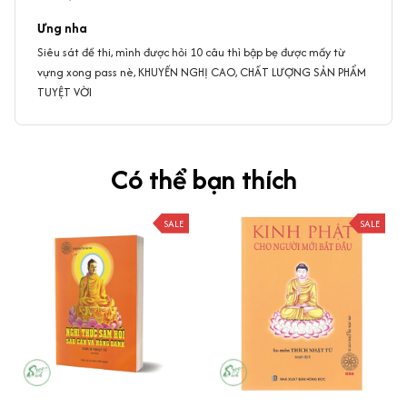
Ưng nha
Siêu sát đề thi, mình được hỏi 10 câu thì bập bẹ được mấy từ
vựng xong pass nè, KHUYẾN NGHỊ CAO, CHẤT LƯỢNG SẢN PHẨM
TUYỆT VỜI
Có thể bạn thích
SALE
SALE