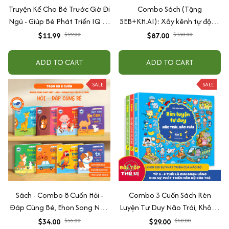
Truyện Kể Cho Bé Trước Giờ Đi
Combo Sách (Tặng
Ngủ - Giúp Bé Phát Triển IQ Và
5EB+KH.AI): Xây kênh tự động
EQ
AI Agent + AI siêu mạnh + 3
$11.99
$22.00
$87.00
$130.00
cấp độ AI + Kiếm tiền Youtube
+ Xu hướng
ADD TO CART
ADD TO CART
SALE
SALE
Sách - Combo 8 Cuốn Hỏi -
Combo 3 Cuốn Sách Rèn
Đáp Cùng Bé, Ehon Song Ngữ
Luyện Tư Duy Não Trái, Không
Việt - Anh - Dành Cho Bé Từ 0
Não Phải - Đánh Thức Tiềm
$34.00
$56.00
$29.00
$50.00