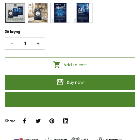
Số lượng
Add to cart
Buy now
Share