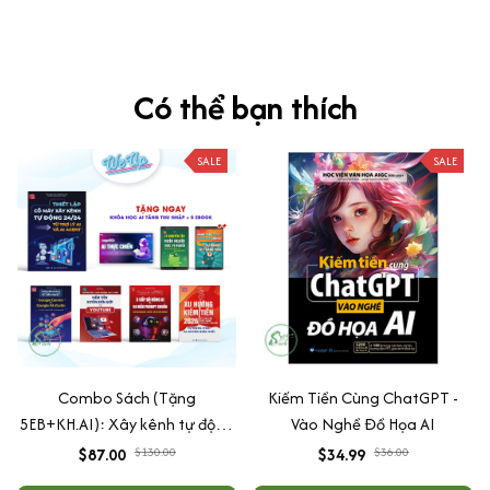
TUYỆT VỜI
Có thể bạn thích
SALE
SALE
Combo Sách (Tặng
Kiếm Tiền Cùng ChatGPT -
5EB+KH.AI): Xây kênh tự động
Vào Nghề Đồ Họa AI
AI Agent + AI siêu mạnh + 3
$87.00
$130.00
$34.99
$36.00
cấp độ AI + Kiếm tiền Youtube