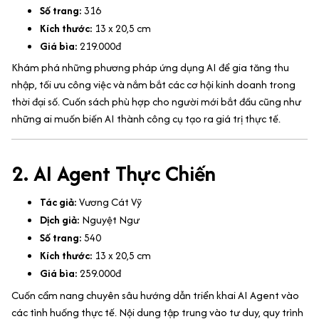
Số trang:
316
Kích thước:
13 x 20,5 cm
Giá bìa:
219.000đ
Khám phá những phương pháp ứng dụng AI để gia tăng thu
nhập, tối ưu công việc và nắm bắt các cơ hội kinh doanh trong
thời đại số. Cuốn sách phù hợp cho người mới bắt đầu cũng như
những ai muốn biến AI thành công cụ tạo ra giá trị thực tế.
2. AI Agent Thực Chiến
Tác giả:
Vương Cát Vỹ
Dịch giả:
Nguyệt Ngư
Số trang:
540
Kích thước:
13 x 20,5 cm
Giá bìa:
259.000đ
Cuốn cẩm nang chuyên sâu hướng dẫn triển khai AI Agent vào
các tình huống thực tế. Nội dung tập trung vào tư duy, quy trình