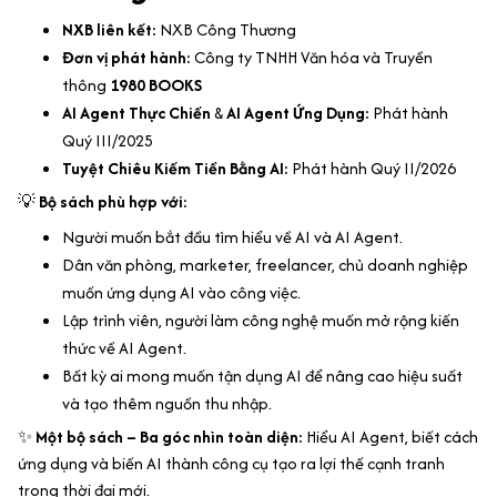
NXB liên kết:
NXB Công Thương
Đơn vị phát hành:
Công ty TNHH Văn hóa và Truyền
thông
1980 BOOKS
AI Agent Thực Chiến
&
AI Agent Ứng Dụng:
Phát hành
Quý III/2025
Tuyệt Chiêu Kiếm Tiền Bằng AI:
Phát hành Quý II/2026
💡
Bộ sách phù hợp với:
Người muốn bắt đầu tìm hiểu về AI và AI Agent.
Dân văn phòng, marketer, freelancer, chủ doanh nghiệp
muốn ứng dụng AI vào công việc.
Lập trình viên, người làm công nghệ muốn mở rộng kiến
thức về AI Agent.
Bất kỳ ai mong muốn tận dụng AI để nâng cao hiệu suất
và tạo thêm nguồn thu nhập.
✨
Một bộ sách – Ba góc nhìn toàn diện:
Hiểu AI Agent, biết cách
ứng dụng và biến AI thành công cụ tạo ra lợi thế cạnh tranh
trong thời đại mới.