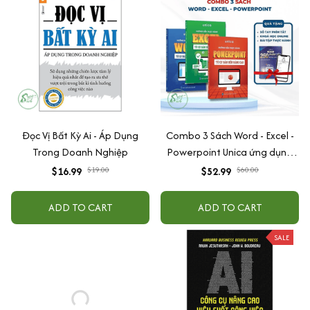
Đọc Vị Bất Kỳ Ai - Áp Dụng
Combo 3 Sách Word - Excel -
Trong Doanh Nghiệp
Powerpoint Unica ứng dụng
tin học văn phòng từ cơ bản
$16.99
$19.00
$52.99
$60.00
đến nâng cao
ADD TO CART
ADD TO CART
SALE