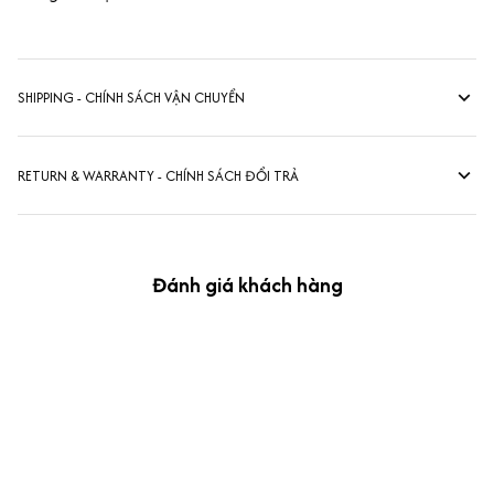
SHIPPING - CHÍNH SÁCH VẬN CHUYỂN
RETURN & WARRANTY - CHÍNH SÁCH ĐỔI TRẢ
Đánh giá khách hàng
kevin Tran
OCT 04, 2024
Ưng nha
Siêu sát đề thi, mình được hỏi 10 câu thì bập bẹ được mấy từ
vựng xong pass nè, KHUYẾN NGHỊ CAO, CHẤT LƯỢNG SẢN PHẨM