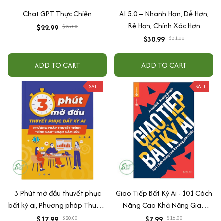
Chat GPT Thực Chiến
AI 5.0 – Nhanh Hơn, Dễ Hơn,
Rẻ Hơn, Chính Xác Hơn
$22.99
$25.00
$30.99
$31.00
ADD TO CART
ADD TO CART
SALE
SALE
3 Phút mở đầu thuyết phục
Giao Tiếp Bất Kỳ Ai - 101 Cách
bất kỳ ai, Phương pháp Thuyết
Nâng Cao Khả Năng Giao
trình "đỉnh cao" chạm cảm xúc
Tiếp (Tái Bản)
$17.99
$20.00
$7.99
$16.00