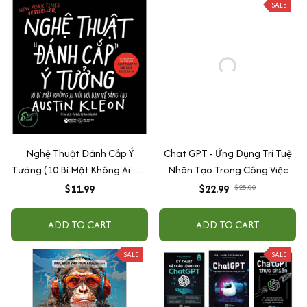
SALE
Nghệ Thuật Đánh Cắp Ý
Chat GPT - Ứng Dụng Trí Tuệ
Tưởng (10 Bí Mật Không Ai Nói
Nhân Tạo Trong Công Việc
Với Bạn Về Sáng Tạo)
$11.99
$22.99
$25.00
ADD TO CART
ADD TO CART
SALE
SALE