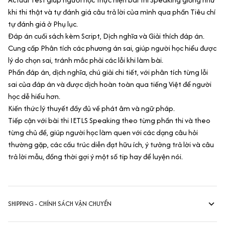
khi thi thật và tự đánh giá câu trả lời của mình qua phần Tiêu chí
tự đánh giá ở Phụ lục.
Đáp án cuối sách kèm Script, Dịch nghĩa và Giải thích đáp án.
Cung cấp Phân tích các phương án sai, giúp người học hiểu được
lý do chọn sai, tránh mắc phải các lỗi khi làm bài.
Phần đáp án, dịch nghĩa, chú giải chi tiết, với phân tích từng lỗi
sai của đáp án và được dịch hoàn toàn qua tiếng Việt để người
học dễ hiểu hơn.
Kiến thức lý thuyết đầy đủ về phát âm và ngữ pháp.
Tiếp cận với bài thi IETLS Speaking theo từng phần thi và theo
từng chủ đề, giúp người học làm quen với các dạng câu hỏi
thường gặp, các cấu trúc diễn đạt hữu ích, ý tưởng trả lời và câu
trả lời mẫu, đồng thời gợi ý một số tip hay để luyện nói.
SHIPPING - CHÍNH SÁCH VẬN CHUYỂN