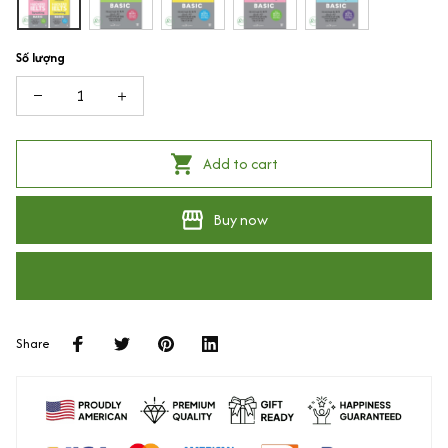
Số lượng
Add to cart
Buy now
Share