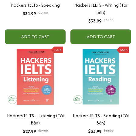
Hackers IELTS - Speaking
Hackers IELTS - Writing (Tái
Bản)
$31.99
$34.00
$33.99
$35.00
ADD TO CART
ADD TO CART
SALE
SALE
Hackers IELTS - Listening (Tái
Hackers IELTS - Reading (Tái
Bản)
Bản)
$27.99
$34.00
$35.99
$38.00