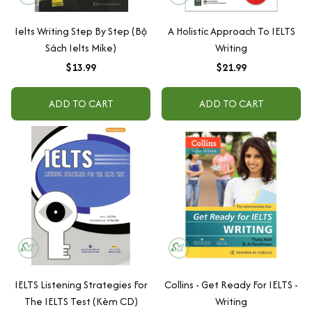
Ielts Writing Step By Step (Bộ
A Holistic Approach To IELTS
Sách Ielts Mike)
Writing
$13.99
$21.99
ADD TO CART
ADD TO CART
IELTS Listening Strategies For
Collins - Get Ready For IELTS -
The IELTS Test (Kèm CD)
Writing