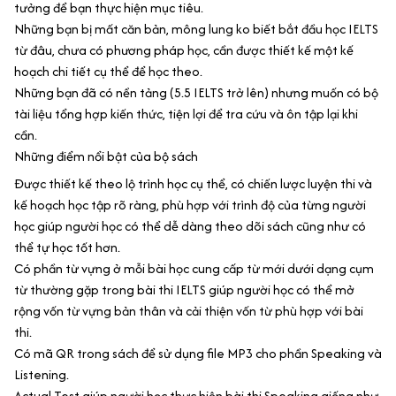
tưởng để bạn thực hiện mục tiêu.
Những bạn bị mất căn bản, mông lung ko biết bắt đầu học IELTS
từ đâu, chưa có phương pháp học, cần được thiết kế một kế
hoạch chi tiết cụ thể để học theo.
Những bạn đã có nền tảng (5.5 IELTS trở lên) nhưng muốn có bộ
tài liệu tổng hợp kiến thức, tiện lợi để tra cứu và ôn tập lại khi
cần.
Những điểm nổi bật của bộ sách
Được thiết kế theo lộ trình học cụ thể, có chiến lược luyện thi và
kế hoạch học tập rõ ràng, phù hợp với trình độ của từng người
học giúp người học có thể dễ dàng theo dõi sách cũng như có
thể tự học tốt hơn.
Có phần từ vựng ở mỗi bài học cung cấp từ mới dưới dạng cụm
từ thường gặp trong bài thi IELTS giúp người học có thể mở
rộng vốn từ vựng bản thân và cải thiện vốn từ phù hợp với bài
thi.
Có mã QR trong sách để sử dụng file MP3 cho phần Speaking và
Listening.
Actual Test giúp người học thực hiện bài thi Speaking giống như