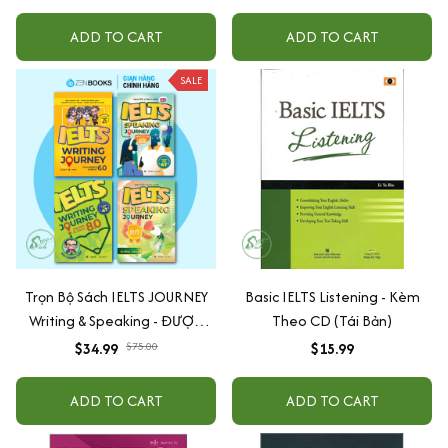
ADD TO CART
ADD TO CART
SALE
Trọn Bộ Sách IELTS JOURNEY
Basic IELTS Listening - Kèm
Writing & Speaking - ĐƯỢC
Theo CD (Tái Bản)
CỰU GIÁM KHẢO IELTS KHUYÊN
$34.99
$75.00
$15.99
DÙNG
ADD TO CART
ADD TO CART