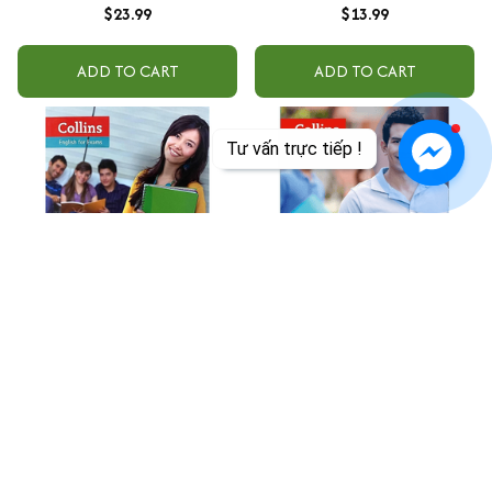
$23.99
$13.99
ADD TO CART
ADD TO CART
Tư vấn trực tiếp !
Collins - Get Ready For IELTS -
Collins - Get Ready For IELTS -
Listening
Reading
$15.99
$14.99
ADD TO CART
ADD TO CART