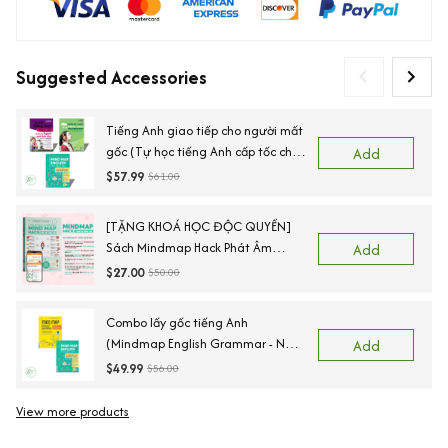
Suggested Accessories
Tiếng Anh giao tiếp cho người mất
gốc (Tự học tiếng Anh cấp tốc cho
Add
người mới bắt đầu+Tự học nghe
$57.99
$61.00
nói tiếng Anh căn bản+Mindmap
Vocabulary)
[TẶNG KHOÁ HỌC ĐỘC QUYỀN]
Sách Mindmap Hack Phát Âm
Add
Tiếng Anh Cho Người Mới Bắt Đầu,
$27.00
$50.00
Lộ Trình 55 Ngày Chinh Phục IPA
Combo lấy gốc tiếng Anh
(Mindmap English Grammar - Ngữ
Add
Pháp Tiếng Anh Bằng Sơ Đồ Tư
$49.99
$56.00
Duy + Mind Map English Vocabulary
- Từ Vựng Tiếng Anh Qua Sơ Đồ
View more products
Vi
Tư Duy)