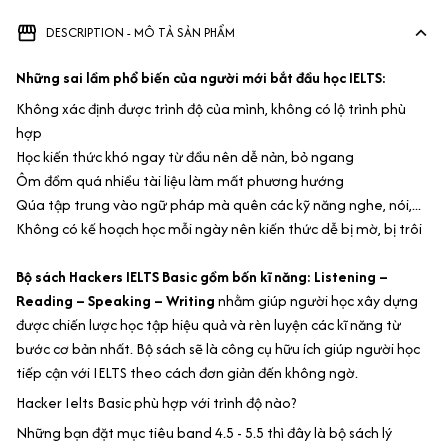
DESCRIPTION - MÔ TẢ SẢN PHẨM
Những sai lầm phổ biến của người mới bắt đầu học IELTS:
Không xác định được trình độ của mình, không có lộ trình phù
hợp
Học kiến thức khó ngay từ đầu nên dễ nản, bỏ ngang
Ôm đồm quá nhiều tài liệu làm mất phương hướng
Qúa tập trung vào ngữ pháp mà quên các kỹ năng nghe, nói,...
Không có kế hoạch học mỗi ngày nên kiến thức dễ bị mờ, bị trôi
Bộ sách Hackers IELTS Basic gồm bốn kĩ năng: Listening –
Reading – Speaking – Writing
nhằm giúp người học xây dựng
được chiến lược học tập hiệu quả và rèn luyện các kĩ năng từ
bước cơ bản nhất. Bộ sách sẽ là công cụ hữu ích giúp người học
tiếp cận với IELTS theo cách đơn giản đến không ngờ.
Hacker Ielts Basic phù hợp với trình độ nào?
Những bạn đặt mục tiêu band 4.5 - 5.5 thì đây là bộ sách lý