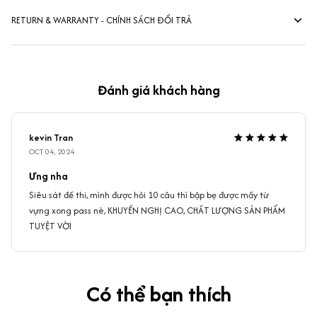
RETURN & WARRANTY - CHÍNH SÁCH ĐỔI TRẢ
Đánh giá khách hàng
kevin Tran
OCT 04, 2024
Ưng nha
Siêu sát đề thi, mình được hỏi 10 câu thì bập bẹ được mấy từ
vựng xong pass nè, KHUYẾN NGHỊ CAO, CHẤT LƯỢNG SẢN PHẨM
TUYỆT VỜI
Có thể bạn thích