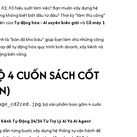
 X2, X3 hiệu suất làm việc? Bạn muốn xây dựng hệ
ng không biết bắt đầu từ đâu? Thời kỳ "làm thủ công"
yên của
Tự động hóa - AI xuyên biên giới
và
Cỗ máy 1
nh là "bản đồ kho báu" giúp bạn làm chủ những công
nay để tự động hóa quy trình kinh doanh, xây kênh và
động bền vững.
Ộ 4 CUỐN SÁCH CỐT
IN)
, bộ sản phẩm bao gồm 4 cuốn
age_cd2ced.jpg
 Kênh Tự Động 24/24 Từ Trợ Lý AI Và AI Agent
 dẫn từng bước xây dựng hệ thống tự vận hành để