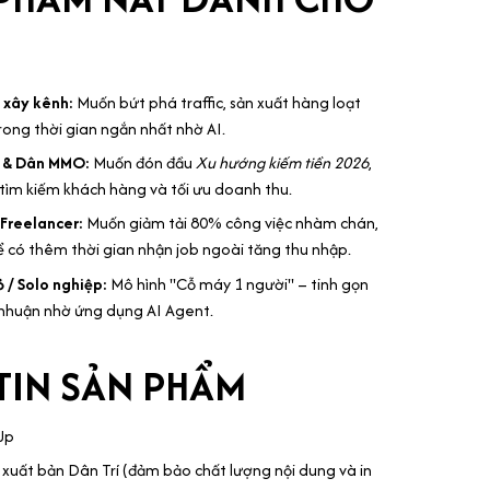
 xây kênh:
Muốn bứt phá traffic, sản xuất hàng loạt
rong thời gian ngắn nhất nhờ AI.
r & Dân MMO:
Muốn đón đầu
Xu hướng kiếm tiền 2026
,
 tìm kiếm khách hàng và tối ưu doanh thu.
 Freelancer:
Muốn giảm tải 80% công việc nhàm chán,
 có thêm thời gian nhận job ngoài tăng thu nhập.
 / Solo nghiệp:
Mô hình "Cỗ máy 1 người" – tinh gọn
i nhuận nhờ ứng dụng AI Agent.
TIN SẢN PHẨM
Up
xuất bản Dân Trí (đảm bảo chất lượng nội dung và in