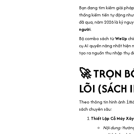
Bạn đang tìm kiếm giải pháp
thống kiếm tiền tự động như
đã qua, năm 2026 là kỷ ngu
người
.
Bộ combo sách từ
WeUp
chí
cụ AI quyền năng nhất hiện 
tạo ra nguồn thu nhập thụ 
🚀 TRỌN B
LÕI (SÁCH 
Theo thông tin hình ảnh
im
sách chuyên sâu:
Thiết Lập Cỗ Máy Xây
Nội dung:
Hướng