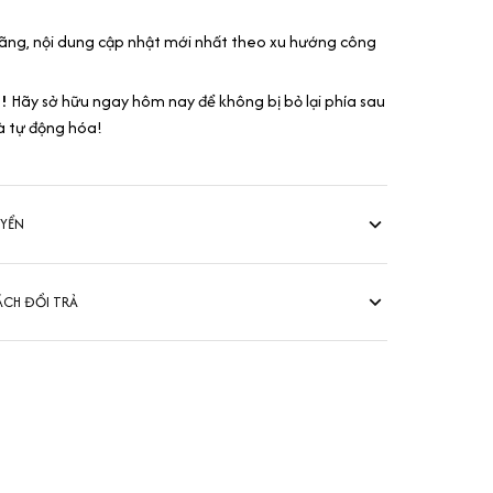
ãng, nội dung cập nhật mới nhất theo xu hướng công
n!
Hãy sở hữu ngay hôm nay để không bị bỏ lại phía sau
à tự động hóa!
UYỂN
ÁCH ĐỔI TRẢ