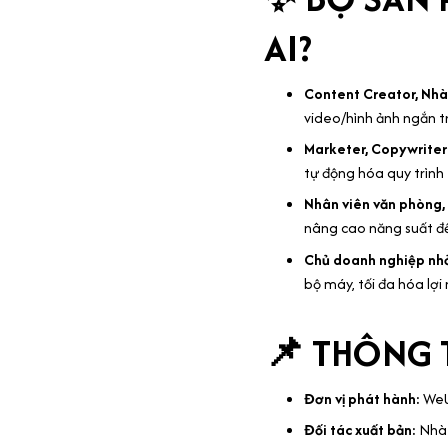
AI?
Content Creator, Nhà
video/hình ảnh ngắn t
Marketer, Copywrite
tự động hóa quy trình
Nhân viên văn phòng,
nâng cao năng suất để
Chủ doanh nghiệp nhỏ
bộ máy, tối đa hóa lợ
📌 THÔNG 
Đơn vị phát hành:
We
Đối tác xuất bản:
Nhà 