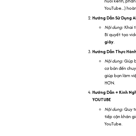
nuôi kênh, phân
YouTube...) hoà
Hướng Dẫn Sử Dụng AI
Nội dung:
Khai t
Bí quyết tạo vid
giây
.
Hướng Dẫn Thực Hành
Nội dung:
Giúp b
cơ bản đến chuy
giúp bạn làm 
HƠN.
Hướng Dẫn + Kinh Ngh
YOUTUBE
Nội dung:
Quy tr
tiếp cận khán g
YouTube.