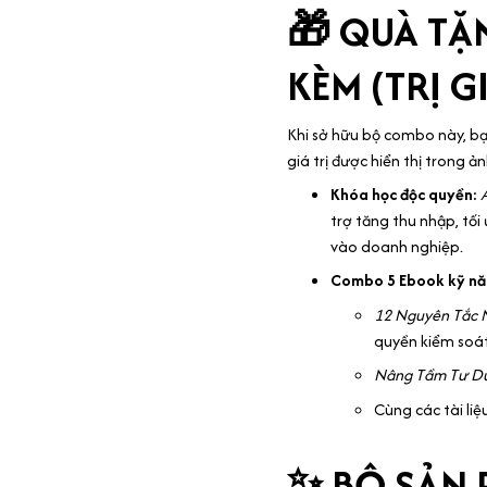
🎁 QUÀ TẶ
KÈM (TRỊ G
Khi sở hữu bộ combo này, b
giá trị được hiển thị trong ả
Khóa học độc quyền:
trợ tăng thu nhập, tối
vào doanh nghiệp.
Combo 5 Ebook kỹ năn
12 Nguyên Tắc 
quyền kiểm soát
Nâng Tầm Tư D
Cùng các tài liệ
✨ BỘ SẢN 