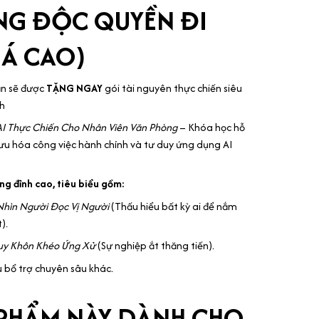
NG ĐỘC QUYỀN ĐI
IÁ CAO)
ạn sẽ được
TẶNG NGAY
gói tài nguyên thực chiến siêu
nh
AI Thực Chiến Cho Nhân Viên Văn Phòng
– Khóa học hỗ
 ưu hóa công việc hành chính và tư duy ứng dụng AI
g đỉnh cao, tiêu biểu gồm:
Nhìn Người Đọc Vị Người
(Thấu hiểu bất kỳ ai để nắm
).
uy Khôn Khéo Ứng Xử
(Sự nghiệp ắt thăng tiến).
u bổ trợ chuyên sâu khác.
PHẨM NÀY DÀNH CHO