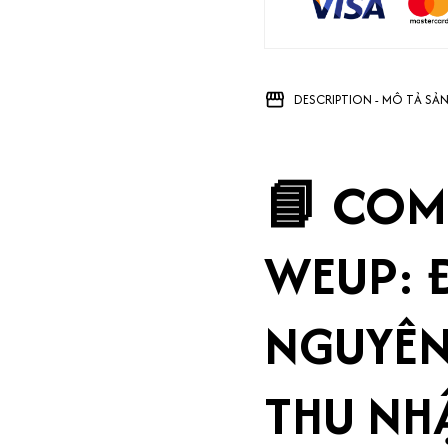
DESCRIPTION - MÔ TẢ SẢ
📘 COM
WEUP: 
NGUYÊN 
THU NH