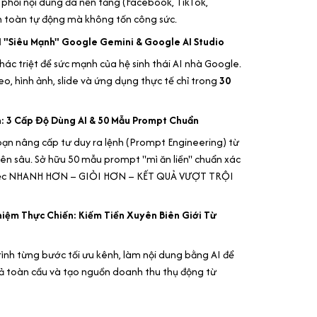
 phối nội dung đa nền tảng (Facebook, TikTok,
n toàn tự động mà không tốn công sức.
 "Siêu Mạnh" Google Gemini & Google AI Studio
hác triệt để sức mạnh của hệ sinh thái AI nhà Google.
eo, hình ảnh, slide và ứng dụng thực tế chỉ trong
30
: 3 Cấp Độ Dùng AI & 50 Mẫu Prompt Chuẩn
ạn nâng cấp tư duy ra lệnh (Prompt Engineering) từ
ên sâu. Sở hữu 50 mẫu prompt "mì ăn liền" chuẩn xác
việc NHANH HƠN – GIỎI HƠN – KẾT QUẢ VƯỢT TRỘI
iệm Thực Chiến: Kiếm Tiền Xuyên Biên Giới Từ
ình từng bước tối ưu kênh, làm nội dung bằng AI để
iả toàn cầu và tạo nguồn doanh thu thụ động từ