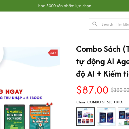
Hơn 5000 sản phẩm lựa chọn
Combo Sách (T
SALE
tự động AI Age
độ AI + Kiếm t
$87.00
$130.0
Chọn: COMBO 5+ 5EB + KHAI