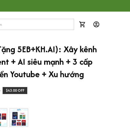
ặng 5EB+KH.AI): Xây kênh 
nt + AI siêu mạnh + 3 cấp 
iền Youtube + Xu hướng
0
$43.00 OFF